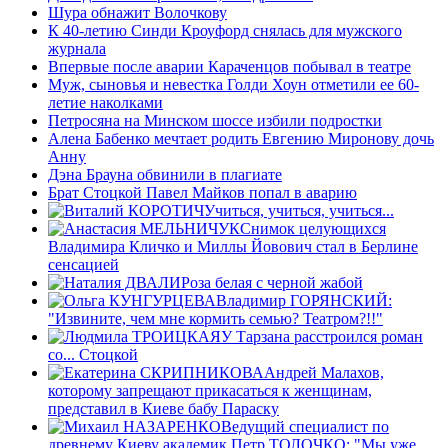
Шура обнажит Волочкову
К 40-летию Синди Кроуфорд снялась для мужского
журнала
Впервые после аварии Караченцов побывал в театре
Муж, сыновья и невестка Голди Хоун отметили ее 60-
летие наколками
Петросяна на Минском шоссе избили подростки
Алена Бабенко мечтает родить Евгению Миронову дочь
Анну
Дэна Брауна обвинили в плагиате
Брат Стоцкой Павел Майков попал в аварию
Учиться, учиться, учиться...
Снимок целующихся
Владимира Кличко и Миллы Йовович стал в Берлине
сенсацией
Роза белая с черной жабой
Владимир ГОРЯНСКИЙ:
"Извините, чем мне кормить семью? Театром?!!"
У Тарзана расстроился роман
со... Стоцкой
Андрей Малахов,
которому запрещают прикасаться к женщинам,
представил в Киеве бабу Параску
Ведущий специалист по
древнему Киеву академик Петр ТОЛОЧКО: "Мы уже