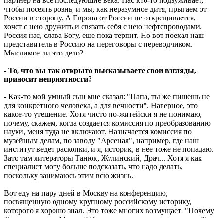
партнер на все последующие века. Нас кто-то подзуживает,
чтобы посеять рознь, и мы, как неразумное дитя, прыгаем от
России в сторону. А Европа от России не открещивается,
хочет с нею дружить и связать себя с нею нефтепроводами.
Россия нас, слава Богу, еще пока терпит. Но вот поехал наш
представитель в Россию на переговоры с переводчиком.
Мыслимое ли это дело?
- То, что вы так открыто высказываете свои взгляды,
приносит неприятности?
- Как-то мой умный сын мне сказал: "Папа, ты же пишешь не
для конкретного человека, а для вечности". Наверное, это
какое-то утешение. Хотя чисто по-житейски я не понимаю,
почему, скажем, когда создается комиссия по преобразованию
науки, меня туда не включают. Назначается комиссия по
музейным делам, по заводу "Арсенал", например, где наш
институт ведет раскопки, и я, историк, в нее тоже не попадаю.
Зато там литераторы Танюк, Жулинский, Драч... Хотя я как
специалист могу больше подсказать, что надо делать,
поскольку занимаюсь этим всю жизнь.
Вот еду на пару дней в Москву на конференцию,
посвященную одному крупному российскому историку,
которого я хорошо знал. Это тоже многих возмущает: "Почему