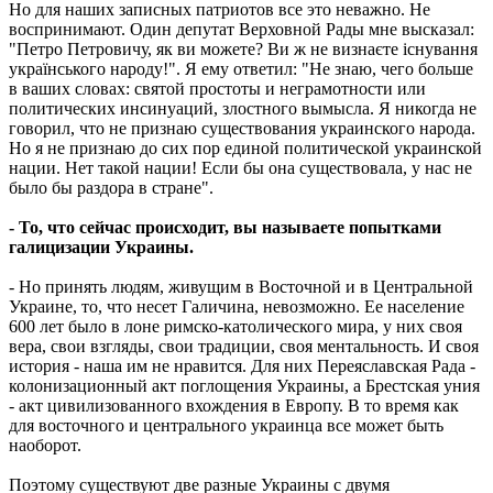
Но для наших записных патриотов все это неважно. Не
воспринимают. Один депутат Верховной Рады мне высказал:
"Петро Петровичу, як ви можете? Ви ж не визнаєте iснування
українського народу!". Я ему ответил: "Не знаю, чего больше
в ваших словах: святой простоты и неграмотности или
политических инсинуаций, злостного вымысла. Я никогда не
говорил, что не признаю существования украинского народа.
Но я не признаю до сих пор единой политической украинской
нации. Нет такой нации! Если бы она существовала, у нас не
было бы раздора в стране".
- То, что сейчас происходит, вы называете попытками
галицизации Украины.
- Но принять людям, живущим в Восточной и в Центральной
Украине, то, что несет Галичина, невозможно. Ее население
600 лет было в лоне римско-католического мира, у них своя
вера, свои взгляды, свои традиции, своя ментальность. И своя
история - наша им не нравится. Для них Переяславская Рада -
колонизационный акт поглощения Украины, а Брестская уния
- акт цивилизованного вхождения в Европу. В то время как
для восточного и центрального украинца все может быть
наоборот.
Поэтому существуют две разные Украины с двумя