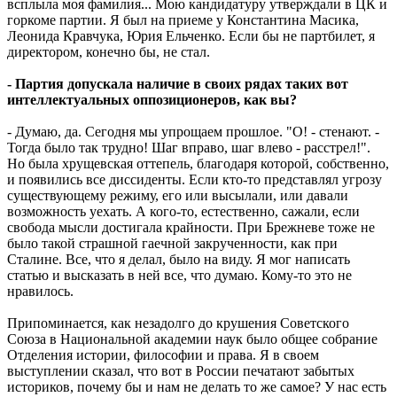
всплыла моя фамилия... Мою кандидатуру утверждали в ЦК и
горкоме партии. Я был на приеме у Константина Масика,
Леонида Кравчука, Юрия Ельченко. Если бы не партбилет, я
директором, конечно бы, не стал.
- Партия допускала наличие в своих рядах таких вот
интеллектуальных оппозиционеров, как вы?
- Думаю, да. Сегодня мы упрощаем прошлое. "О! - стенают. -
Тогда было так трудно! Шаг вправо, шаг влево - расстрел!".
Но была хрущевская оттепель, благодаря которой, собственно,
и появились все диссиденты. Если кто-то представлял угрозу
существующему режиму, его или высылали, или давали
возможность уехать. А кого-то, естественно, сажали, если
свобода мысли достигала крайности. При Брежневе тоже не
было такой страшной гаечной закрученности, как при
Сталине. Все, что я делал, было на виду. Я мог написать
статью и высказать в ней все, что думаю. Кому-то это не
нравилось.
Припоминается, как незадолго до крушения Советского
Союза в Национальной академии наук было общее собрание
Отделения истории, философии и права. Я в своем
выступлении сказал, что вот в России печатают забытых
историков, почему бы и нам не делать то же самое? У нас есть