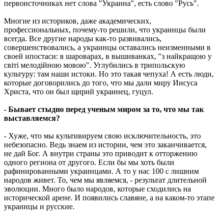
первоисточниках нет слова "Украина", есть слово "Русь".
Многие из историков, даже академических,
профессиональных, почему-то решили, что украинцы были
всегда. Все другие народы как-то развивались,
совершенствовались, а украинцы оставались неизменными в
своей ипостаси: в шароварах, в вышиванках, "з найкращою у
свiтi мелодiйною мовою". Углубились в трипольскую
культуру: там наши истоки. Но это такая чепуха! А есть люди,
которые договорились до того, что мы дали миру Иисуса
Христа, что он был щирий украинец, гуцул.
- Бывает стыдно перед ученым миром за то, что мы так
выставляемся?
- Хуже, что мы культивируем свою исключительность, это
небезопасно. Ведь знаем из истории, чем это заканчивается,
не дай Бог. А внутри страны это приводит к отторжению
одного региона от другого. Если бы мы хоть были
рафинированными украинцами. А то у нас 100 с лишним
народов живет. То, чем мы являемся, - результат длительной
эволюции. Много было народов, которые сходились на
исторической арене. И появились славяне, а на каком-то этапе
украинцы и русские.