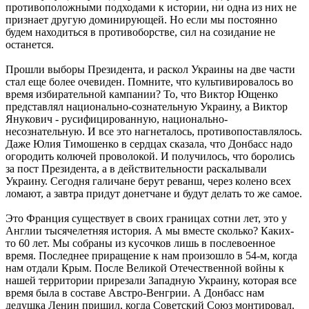
противоположными подходами к истории, ни одна из них не
признает другую доминирующей. Но если мы постоянно
будем находиться в противоборстве, сил на созидание не
останется.
Прошли выборы Президента, и раскол Украины на две части
стал еще более очевиден. Помните, что культивировалось во
время избирательной кампании? То, что Виктор Ющенко
представлял национально-сознательную Украину, а Виктор
Янукович - русифицированную, национально-
несознательную. И все это нагнеталось, противопоставлялось.
Даже Юлия Тимошенко в сердцах сказала, что Донбасс надо
огородить колючей проволокой. И получилось, что боролись
за пост Президента, а в действительности раскалывали
Украину. Сегодня галичане берут реванш, через колено всех
ломают, а завтра придут донетчане и будут делать то же самое.
Это Франция существует в своих границах сотни лет, это у
Англии тысячелетняя история. А мы вместе сколько? Каких-
то 60 лет. Мы собраны из кусочков лишь в послевоенное
время. Последнее приращение к нам произошло в 54-м, когда
нам отдали Крым. После Великой Отечественной войны к
нашей территории прирезали Западную Украину, которая все
время была в составе Австро-Венгрии. А Донбасс нам
дедушка Ленин пришил, когда Советский Союз монтировал.