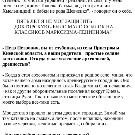
степени. "Я чистый украинец - репаний, из села, и у меня
ничего нет, кроме Толочка-батька, деда по фамилии
Хмельницкий и бабки из рода Шевченко", - говорит он о себе.
"ПЯТЬ ЛЕТ Я НЕ МОГ ЗАЩИТИТЬ
ДОКТОРСКУЮ - БЫЛО МАЛО ССЫЛОК НА
КЛАССИКОВ МАРКСИЗМА-ЛЕНИНИЗМА"
- Петр Петрович, вы из глубинки, из села Пристромы
Киевской области, а ваши родители - простые селяне-
колхозники. Откуда у вас увлечение археологией,
древностью?
- Когда я стал археологом и приезжал в родное село, узнал, что
возле нашего дома находилось древнерусское городище. Оно
было построено по велению князя Владимира Святославовича
- как и другие оборонительные поселения вокруг Киева,
столицы Руси. Так что какое-то мистическое объяснение у
моего выбора все-таки есть.
Мое детство прошло на этом древнем городище. Зимой мы
там катались на лыжах, а летом, после вспашки, находили
разные черепки, железные предметы, собирали их.
- Благоговейно относились к черепкам?