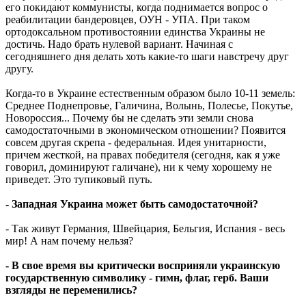
его покидают коммунисты, когда поднимается вопрос о
реабилитации бандеровцев, ОУН - УПА. При таком
ортодоксальном противостоянии единства Украины не
достичь. Надо брать нулевой вариант. Начиная с
сегодняшнего дня делать хоть какие-то шаги навстречу друг
другу.
Когда-то в Украине естественным образом было 10-11 земель:
Среднее Поднепровье, Галичина, Волынь, Полесье, Покутье,
Новороссия... Почему бы не сделать эти земли снова
самодостаточными в экономическом отношении? Появится
совсем другая скрепа - федеральная. Идея унитарности,
причем жесткой, на правах победителя (сегодня, как я уже
говорил, доминируют галичане), ни к чему хорошему не
приведет. Это тупиковый путь.
- Западная Украина может быть самодостаточной?
- Так живут Германия, Швейцария, Бельгия, Испания - весь
мир! А нам почему нельзя?
- В свое время вы критически восприняли украинскую
государственную символику - гимн, флаг, герб. Ваши
взгляды не переменились?