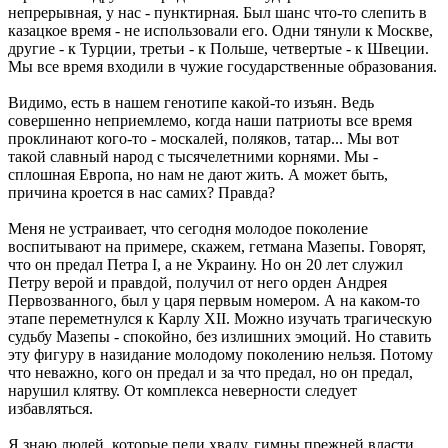
непрерывная, у нас - пунктирная. Был шанс что-то слепить в
казацкое время - не использовали его. Одни тянули к Москве,
другие - к Турции, третьи - к Польше, четвертые - к Швеции.
Мы все время входили в чужие государственные образования.
Видимо, есть в нашем генотипе какой-то изъян. Ведь
совершенно неприемлемо, когда наши патриоты все время
проклинают кого-то - москалей, поляков, татар... Мы вот
такой славный народ с тысячелетними корнями. Мы -
сплошная Европа, но нам не дают жить. А может быть,
причина кроется в нас самих? Правда?
Меня не устраивает, что сегодня молодое поколение
воспитывают на примере, скажем, гетмана Мазепы. Говорят,
что он предал Петра I, а не Украину. Но он 20 лет служил
Петру верой и правдой, получил от него орден Андрея
Первозванного, был у царя первым номером. А на каком-то
этапе переметнулся к Карлу ХII. Можно изучать трагическую
судьбу Мазепы - спокойно, без излишних эмоций. Но ставить
эту фигуру в назидание молодому поколению нельзя. Потому
что неважно, кого он предал и за что предал, но он предал,
нарушил клятву. От комплекса неверности следует
избавляться.
Я знаю людей, которые пели хвалу, гимны прежней власти,