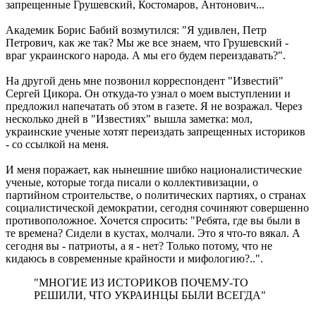
запрещенные Грушевский, Костомаров, Антонович...
Академик Борис Бабий возмутился: "Я удивлен, Петр
Петрович, как же так? Мы же все знаем, что Грушевский -
враг украинского народа. А мы его будем переиздавать?".
На другой день мне позвонил корреспондент "Известий"
Сергей Цикора. Он откуда-то узнал о моем выступлении и
предложил напечатать об этом в газете. Я не возражал. Через
несколько дней в "Известиях" вышла заметка: мол,
украинские ученые хотят переиздать запрещенных историков
- со ссылкой на меня.
И меня поражает, как нынешние шибко националистические
ученые, которые тогда писали о коллективизации, о
партийном строительстве, о политических партиях, о странах
социалистической демократии, сегодня сочиняют совершенно
противоположное. Хочется спросить: "Ребята, где вы были в
те времена? Сидели в кустах, молчали. Это я что-то вякал. А
сегодня вы - патриоты, а я - нет? Только потому, что не
кидаюсь в современные крайности и мифологию?..".
"МНОГИЕ ИЗ ИСТОРИКОВ ПОЧЕМУ-ТО
РЕШИЛИ, ЧТО УКРАИНЦЫ БЫЛИ ВСЕГДА"