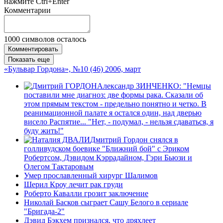
нажмите Ctrl+Enter
Комментарии
1000
символов осталось
Комментировать
Показать еще
«Бульвар Гордона», №10 (46) 2006, март
Александр ЗИНЧЕНКО: "Немцы
поставили мне диагноз: две формы рака. Сказали об
этом прямым текстом - предельно понятно и четко. В
реанимационной палате я остался один, над дверью
висело Распятие... "Нет, - подумал, - нельзя сдаваться, я
буду жить!"
Дмитрий Гордон снялся в
голливудском боевике "Ближний бой" с Эриком
Робертсом, Дэвидом Кэррадайном, Гэри Бьюзи и
Олегом Тактаровым
Умер прославленный хирург Шалимов
Шерил Кроу лечит рак груди
Роберто Кавалли грозит заключение
Николай Басков сыграет Сашу Белого в сериале
"Бригада-2"
Дэвид Бэкхем признался, что дряхлеет