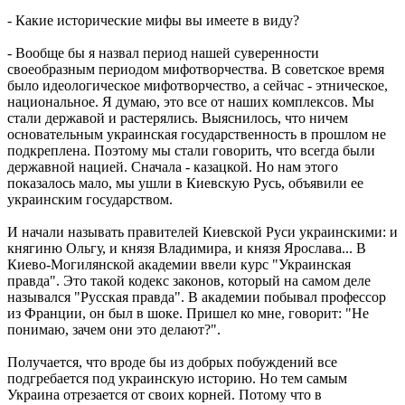
- Какие исторические мифы вы имеете в виду?
- Вообще бы я назвал период нашей суверенности
своеобразным периодом мифотворчества. В советское время
было идеологическое мифотворчество, а сейчас - этническое,
национальное. Я думаю, это все от наших комплексов. Мы
стали державой и растерялись. Выяснилось, что ничем
основательным украинская государственность в прошлом не
подкреплена. Поэтому мы стали говорить, что всегда были
державной нацией. Сначала - казацкой. Но нам этого
показалось мало, мы ушли в Киевскую Русь, объявили ее
украинским государством.
И начали называть правителей Киевской Руси украинскими: и
княгиню Ольгу, и князя Владимира, и князя Ярослава... В
Киево-Могилянской академии ввели курс "Украинская
правда". Это такой кодекс законов, который на самом деле
назывался "Русская правда". В академии побывал профессор
из Франции, он был в шоке. Пришел ко мне, говорит: "Не
понимаю, зачем они это делают?".
Получается, что вроде бы из добрых побуждений все
подгребается под украинскую историю. Но тем самым
Украина отрезается от своих корней. Потому что в