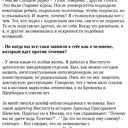
- Мы же слушали радио - "Голос Америки", другие голоса.
Это были старшие курсы. После университета подходили
некоторые ребята, подносили полотнища, чтобы подписал, но
я отказывался. И знаете, почему? Я столкнулся однажды вот с
чем. Тот, кто ходил с подписным листом, сам его не подписал.
То есть подставлял других, но не себя. Когда это раскопали, и
я, и другие засомневались в искренности подобных
воззваний.
- Но когда вы все-таки заявили о себе как о человеке,
который идет против течения?
- У меня какая-то особая жизнь. Я работал в Институте
археологии заведующим отделом. Был, как можно сегодня
назвать, интеллектуальным оппозиционером, но не
воинствующим, не радикальным. Пять лет не мог защитить
докторскую диссертацию. Говорили, что у меня мало ссылок
на классиков марксизма-ленинизма, а на Брежнева и
Щербицкого совсем нет.
За мной тянулся шлейф неблагонадежного человека. Был
такой директор Института истории Арнольд Григорьевич
Шевелев. Приехал он в Москву, его там спрашивают: "Почему
вы не даете хода Толочко?". - "Да это на пользу ему самому! -
отвечает. - Все говорят, что он немножечко с