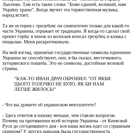
Лысенко. Там есть такие слова: "Боже єдиний, великий, нам
Україну храни". Когда звучит эта торжественная музыка,
народ встает.
Та же история с тризубом: он симпатичен только для какой-то
части Украины, отражает ее традицию. Я когда-то сделал свой
проект герба: в венок из колосьев вписал трезубец и казака с
пищалью. Меня раскритиковали.
На мой взгляд, принятые государственные символы единению
Украины не способствуют, они, я бы сказал, местечкового,
хуторянского пошиба. Это не символы, достойные великой
страны.
"КАК-ТО ИВАН ДРАЧ ОБРОНИЛ: "ОТ ЯКБИ
ЦЬОГО ТОЛОЧКО НЕ БУЛО, ЯК БИ НАМ
ЛЕГШЕ ЖИЛОСЬ!"
- Что вы думаете об украинском менталитете?
- Здесь ответов я нахожу меньше, чем ставлю вопросов.
Почему на протяжении всей истории Украины - от Киевской
Руси до сегодняшнего дня - вся наша жизнь идет со страшным
скрипом? У других народов была государственность