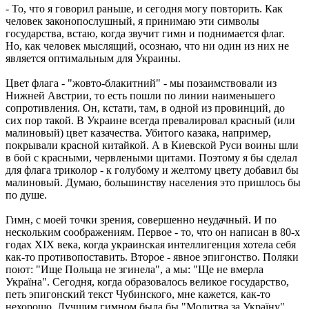
- То, что я говорил раньше, и сегодня могу повторить. Как
человек законопослушный, я принимаю эти символы
государства, встаю, когда звучит гимн и поднимается флаг.
Но, как человек мыслящий, осознаю, что ни один из них не
является оптимальным для Украины.
Цвет флага - "жовто-блакитний" - мы позаимствовали из
Нижней Австрии, то есть пошли по линии наименьшего
сопротивления. Он, кстати, там, в одной из провинций, до
сих пор такой. В Украине всегда превалировал красный (или
малиновый) цвет казачества. Убитого казака, например,
покрывали красной китайкой. А в Киевской Руси воины шли
в бой с красными, червлеными щитами. Поэтому я бы сделал
для флага триколор - к голубому и желтому цвету добавил бы
малиновый. Думаю, большинству населения это пришлось бы
по душе.
Гимн, с моей точки зрения, совершенно неудачный. И по
нескольким соображениям. Первое - то, что он написан в 80-х
годах ХIХ века, когда украинская интеллигенция хотела себя
как-то противопоставить. Второе - явное эпигонство. Поляки
поют: "Ище Польща не згинела", а мы: "Ще не вмерла
Україна". Сегодня, когда образовалось великое государство,
петь эпигонский текст Чубинского, мне кажется, как-то
нехорошо. Лучшим гимном была бы "Молитва за Україну"