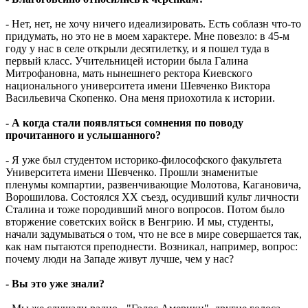
- Нет, нет, не хочу ничего идеализировать. Есть соблазн что-то
придумать, но это не в моем характере. Мне повезло: в 45-м
году у нас в селе открыли десятилетку, и я пошел туда в
первый класс. Учительницей истории была Галина
Митрофановна, мать нынешнего ректора Киевского
национального университета имени Шевченко Виктора
Васильевича Скопенко. Она меня приохотила к истории.
- А когда стали появляться сомнения по поводу
прочитанного и услышанного?
- Я уже был студентом историко-философского факультета
Университета имени Шевченко. Прошли знаменитые
пленумы компартии, развенчивающие Молотова, Кагановича,
Ворошилова. Состоялся ХХ съезд, осудивший культ личности
Сталина и тоже породивший много вопросов. Потом было
вторжение советских войск в Венгрию. И мы, студенты,
начали задумываться о том, что не все в мире совершается так,
как нам пытаются преподнести. Возникал, например, вопрос:
почему люди на Западе живут лучше, чем у нас?
- Вы это уже знали?