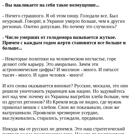
- Вы накликаете на себя такое возмущение...
- Ничего страшного. Я об этом пишу. Голодали все. Был
неурожай. Говорят, в Украине умерло больше, чем в других
регионах. Охотно допускаю. Но почему это случилось?
- Число умерших от голодомора называется жуткое.
Причем с каждым годом жертв становится все больше и
больше...
- Некоторые политики на человеческом несчастье, горе
делают себе карьеру. Это аморально. Зачем эти
астрономические цифры? И миллион - много. И пятьсот
тысяч - много. И один человек - много!
И кто снова оказывается виноват? Русские, москали, это они
решили уничтожить украинцев как нацию. Но задумайтесь
вот над чем: почему из Украины выгребли хлеба больше, чем
из других регионов? Из Кремля ведь не видно, где мужик
прикопал мешок с хлебом. Свои же показывали, свои же
вытрушивали. Проявляли чрезмерное усердие,
выслуживались, старались, угождали, предавали.
Никуда мы от русских не денемся. Это наш стратегический