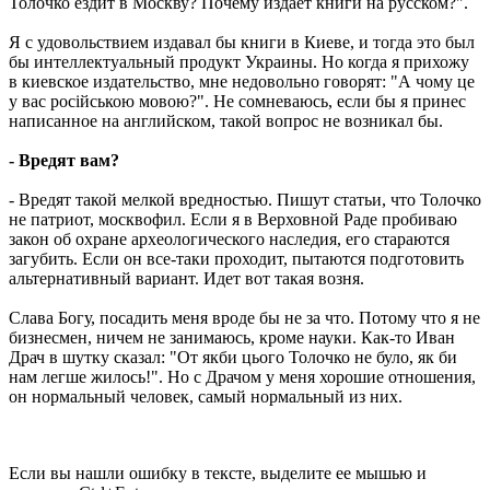
Толочко ездит в Москву? Почему издает книги на русском?".
Я с удовольствием издавал бы книги в Киеве, и тогда это был
бы интеллектуальный продукт Украины. Но когда я прихожу
в киевское издательство, мне недовольно говорят: "А чому це
у вас росiйською мовою?". Не сомневаюсь, если бы я принес
написанное на английском, такой вопрос не возникал бы.
- Вредят вам?
- Вредят такой мелкой вредностью. Пишут статьи, что Толочко
не патриот, москвофил. Если я в Верховной Раде пробиваю
закон об охране археологического наследия, его стараются
загубить. Если он все-таки проходит, пытаются подготовить
альтернативный вариант. Идет вот такая возня.
Слава Богу, посадить меня вроде бы не за что. Потому что я не
бизнесмен, ничем не занимаюсь, кроме науки. Как-то Иван
Драч в шутку сказал: "От якби цього Толочко не було, як би
нам легше жилось!". Но с Драчом у меня хорошие отношения,
он нормальный человек, самый нормальный из них.
Если вы нашли ошибку в тексте, выделите ее мышью и