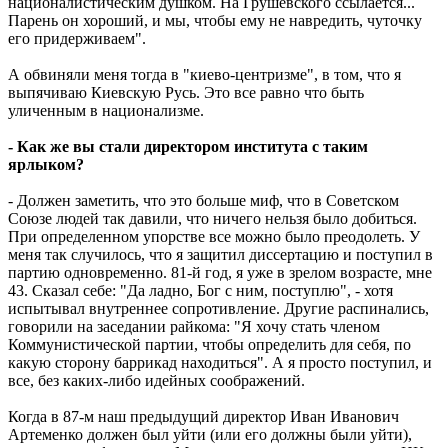
националистическим душком. На Грушевского ссылается...
Парень он хороший, и мы, чтобы ему не навредить, чуточку
его придерживаем".
А обвиняли меня тогда в "киево-центризме", в том, что я
выпячиваю Киевскую Русь. Это все равно что быть
уличенным в национализме.
- Как же вы стали директором института с таким
ярлыком?
- Должен заметить, что это больше миф, что в Советском
Союзе людей так давили, что ничего нельзя было добиться.
При определенном упорстве все можно было преодолеть. У
меня так случилось, что я защитил диссертацию и поступил в
партию одновременно. 81-й год, я уже в зрелом возрасте, мне
43. Сказал себе: "Да ладно, Бог с ним, поступлю", - хотя
испытывал внутреннее сопротивление. Другие распинались,
говорили на заседании райкома: "Я хочу стать членом
Коммунистической партии, чтобы определить для себя, по
какую сторону баррикад находиться". А я просто поступил, и
все, без каких-либо идейных соображений.
Когда в 87-м наш предыдущий директор Иван Иванович
Артеменко должен был уйти (или его должны были уйти),