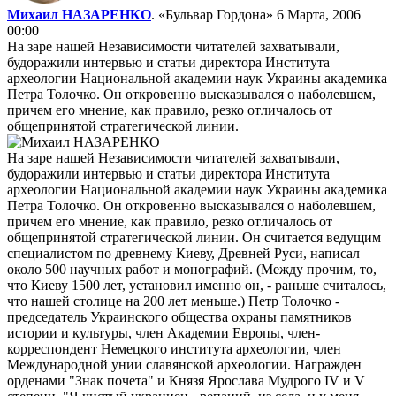
Михаил НАЗАРЕНКО
. «Бульвар Гордона»
6 Марта, 2006
00:00
На заре нашей Независимости читателей захватывали,
будоражили интервью и статьи директора Института
археологии Национальной академии наук Украины академика
Петра Толочко. Он откровенно высказывался о наболевшем,
причем его мнение, как правило, резко отличалось от
общепринятой стратегической линии.
На заре нашей Независимости читателей захватывали,
будоражили интервью и статьи директора Института
археологии Национальной академии наук Украины академика
Петра Толочко. Он откровенно высказывался о наболевшем,
причем его мнение, как правило, резко отличалось от
общепринятой стратегической линии. Он считается ведущим
специалистом по древнему Киеву, Древней Руси, написал
около 500 научных работ и монографий. (Между прочим, то,
что Киеву 1500 лет, установил именно он, - раньше считалось,
что нашей столице на 200 лет меньше.) Петр Толочко -
председатель Украинского общества охраны памятников
истории и культуры, член Академии Европы, член-
корреспондент Немецкого института археологии, член
Международной унии славянской археологии. Награжден
орденами "Знак почета" и Князя Ярослава Мудрого IV и V