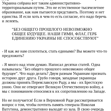
Украина собрана вот таким административно-
территориальным путем. Это не естественное тысячелетнее
образование, как нам пытаются представить. Поэтому и нет
единства. И если хоть в чем-то есть согласие, его надо беречь
и лелеять.
"БЕЗ ОБЩЕГО ПРОШЛОГО НЕВОЗМОЖНО
ОБЩЕЕ БУДУЩЕЕ. НАШИ ГИМН, ФЛАГ, ГЕРБ
ЕДИНЕНИЮ УКРАИНЫ НЕ СПОСОБСТВУЮТ"
- И как же нам сплотиться, стать едиными? Вы можете что-то
предложить?
- Я много над этим думаю. Написал десятки статей. Одна
называлась: "Без общего прошлого невозможно общее
будущее". Что надо делать? Двум разным Украинам признать
историю друг друга. Грубо говоря, западные украинцы
должны принять Переяславскую Раду, а мы - их Брестскую
унию. Они не отвергают Великую Отечественную войну, а
мы с пониманием относимся к их сопротивлению на Западе.
Но не получается! Если в Верховной Раде рассматривается
вопрос о том, чтобы почтить память генерала Николая
Ватутина, демонстративно выходят из зала. В свою очередь