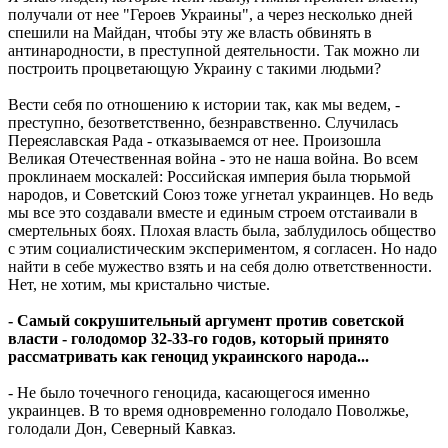
получали от нее "Героев Украины", а через несколько дней
спешили на Майдан, чтобы эту же власть обвинять в
антинародности, в преступной деятельности. Так можно ли
построить процветающую Украину с такими людьми?
Вести себя по отношению к истории так, как мы ведем, -
преступно, безответственно, безнравственно. Случилась
Переяславская Рада - отказываемся от нее. Произошла
Великая Отечественная война - это не наша война. Во всем
проклинаем москалей: Российская империя была тюрьмой
народов, и Советский Союз тоже угнетал украинцев. Но ведь
мы все это создавали вместе и единым строем отстаивали в
смертельных боях. Плохая власть была, заблудилось общество
с этим социалистическим экспериментом, я согласен. Но надо
найти в себе мужество взять и на себя долю ответственности.
Нет, не хотим, мы кристально чистые.
- Самый сокрушительный аргумент против советской
власти - голодомор 32-33-го годов, который принято
рассматривать как геноцид украинского народа...
- Не было точечного геноцида, касающегося именно
украинцев. В то время одновременно голодало Поволжье,
голодали Дон, Северный Кавказ.