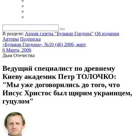
В разделе:
Архив газеты "Бульвар Гордона"
Об издании
Авторы
Подписка
«Бульвар Гордона», №10 (46) 2006, март
6 Марта, 2006
Дым Отечества
Ведущий специалист по древнему
Киеву академик Петр ТОЛОЧКО:
"Мы уже договорились до того, что
Иисус Христос был щирим украинцем,
гуцулом"