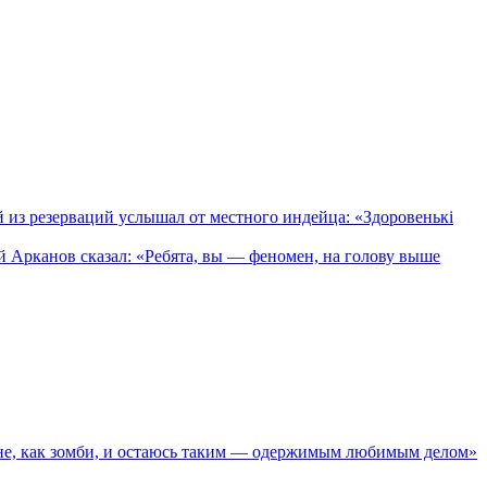
 из резерваций услышал от местного индейца: «Здоровенькi
Арканов сказал: «Ребята, вы — феномен, на голову выше
ене, как зомби, и остаюсь таким — одержимым любимым делом»