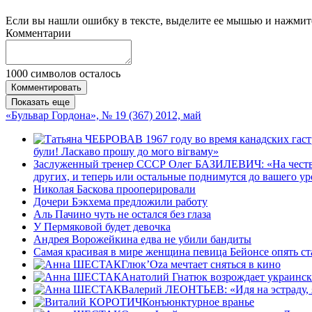
Если вы нашли ошибку в тексте, выделите ее мышью и нажмите
Комментарии
1000
символов осталось
Комментировать
Показать еще
«Бульвар Гордона», № 19 (367) 2012, май
В 1967 году во время канадских га
були! Ласкаво прошу до мого вiгваму»
Заслуженный тренер СССР Олег БАЗИЛЕВИЧ: «На чествов
других, и теперь или остальные поднимутся до вашего уров
Николая Баскова прооперировали
Дочери Бэкхема предложили работу
Аль Пачино чуть не остался без глаза
У Пермяковой будет девочка
Андрея Ворожейкина едва не убили бандиты
Самая красивая в мире женщина певица Бейонсе опять с
Глюк’Oza мечтает сняться в кино
Анатолий Гнатюк возрождает украинс
Валерий ЛЕОНТЬЕВ: «Идя на эстраду, 
Конъюнктурное вранье