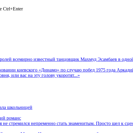
 Ctrl+Enter
стролей всемирно известный танцовщик Махмуд Эсамбаев в одной
ании киевского «Динамо» по случаю побед 1975 года Аркадий 
ня, или вас на эту голову укоротят...»
тала школьницей
кий романс
я не стремился непременно стать знаменитым. Просто шел к сц