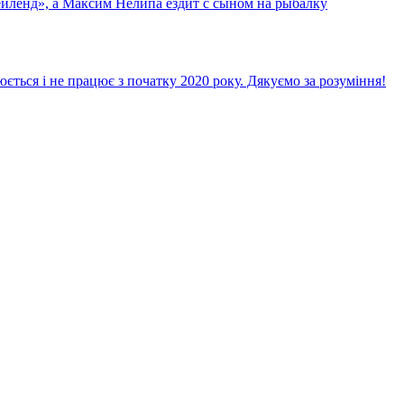
йленд», а Максим Нелипа ездит с сыном на рыбалку
ється і не працює з початку 2020 року. Дякуємо за розуміння!