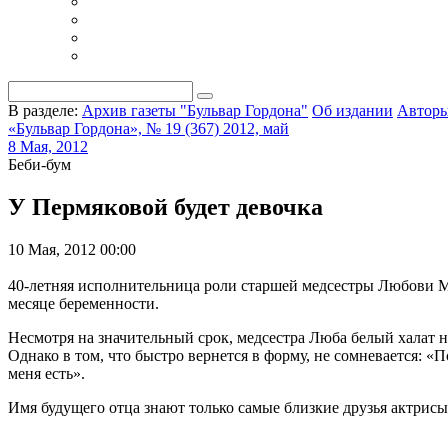
В разделе:
Архив газеты "Бульвар Гордона"
Об издании
Автор
«Бульвар Гордона», № 19 (367) 2012, май
8 Мая, 2012
Беби-бум
У Пермяковой будет девочка
10 Мая, 2012 00:00
40-летняя исполнительница роли старшей медсестры Любови М
месяце беременности.
Несмотря на значительный срок, медсестра Люба белый халат не
Однако в том, что быстро вернется в форму, не сомневается: «
меня есть».
Имя будущего отца знают только самые близкие друзья актрисы. 