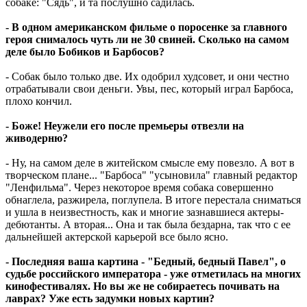
собаке: "Сядь", и та послушно садилась.
- В одном американском фильме о поросенке за главного
героя снималось чуть ли не 30 свиней. Сколько на самом
деле было Бобиков и Барбосов?
- Собак было только две. Их одобрил худсовет, и они честно
отрабатывали свои деньги. Увы, пес, который играл Барбоса,
плохо кончил.
- Боже! Неужели его после премьеры отвезли на
живодерню?
- Ну, на самом деле в житейском смысле ему повезло. А вот в
творческом плане... "Барбоса" "усыновила" главный редактор
"Ленфильма". Через некоторое время собака совершенно
обнаглела, разжирела, поглупела. В итоге перестала сниматься
и ушла в неизвестность, как и многие зазнавшиеся актеры-
дебютанты. А вторая... Она и так была бездарна, так что c ее
дальнейшей актерской карьерой все было ясно.
- Последняя ваша картина - "Бедный, бедный Павел", о
судьбе российского императора - уже отметилась на многих
кинофестивалях. Но вы же не собираетесь почивать на
лаврах? Уже есть задумки новых картин?