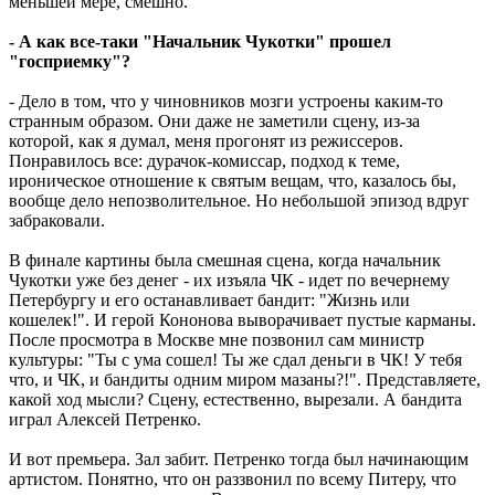
меньшей мере, смешно.
- А как все-таки "Начальник Чукотки" прошел
"госприемку"?
- Дело в том, что у чиновников мозги устроены каким-то
странным образом. Они даже не заметили сцену, из-за
которой, как я думал, меня прогонят из режиссеров.
Понравилось все: дурачок-комиссар, подход к теме,
ироническое отношение к святым вещам, что, казалось бы,
вообще дело непозволительное. Но небольшой эпизод вдруг
забраковали.
В финале картины была смешная сцена, когда начальник
Чукотки уже без денег - их изъяла ЧК - идет по вечернему
Петербургу и его останавливает бандит: "Жизнь или
кошелек!". И герой Кононова выворачивает пустые карманы.
После просмотра в Москве мне позвонил сам министр
культуры: "Ты с ума сошел! Ты же сдал деньги в ЧК! У тебя
что, и ЧК, и бандиты одним миром мазаны?!". Представляете,
какой ход мысли? Сцену, естественно, вырезали. А бандита
играл Алексей Петренко.
И вот премьера. Зал забит. Петренко тогда был начинающим
артистом. Понятно, что он раззвонил по всему Питеру, что