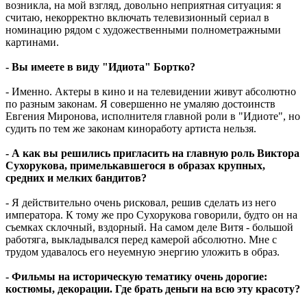
возникла, на мой взгляд, довольно неприятная ситуация: я
считаю, некорректно включать телевизионный сериал в
номинацию рядом с художественными полнометражными
картинами.
- Вы имеете в виду "Идиота" Бортко?
- Именно. Актеры в кино и на телевидении живут абсолютно
по разным законам. Я совершенно не умаляю достоинств
Евгения Миронова, исполнителя главной роли в "Идиоте", но
судить по тем же законам киноработу артиста нельзя.
- А как вы решились пригласить на главную роль Виктора
Сухорукова, примелькавшегося в образах крупных,
средних и мелких бандитов?
- Я действительно очень рисковал, решив сделать из него
императора. К тому же про Сухорукова говорили, будто он на
съемках склочный, вздорный. На самом деле Витя - большой
работяга, выкладывался перед камерой абсолютно. Мне с
трудом удавалось его неуемную энергию уложить в образ.
- Фильмы на историческую тематику очень дорогие:
костюмы, декорации. Где брать деньги на всю эту красоту?