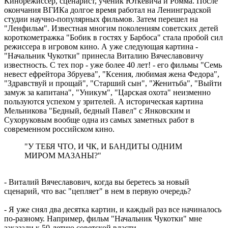
Кинорежиссер, сценарист, ученик Юткевича и Ромма. После
окончания ВГИКа долгое время работал на Ленинградской
студии научно-популярных фильмов. Затем перешел на
"Ленфильм". Известная многим поколениям советских детей
короткометражка "Бобик в гостях у Барбоса" стала пробой сил
режиссера в игровом кино. А уже следующая картина -
"Начальник Чукотки" принесла Виталию Вячеславовичу
известность. С тех пор - уже более 40 лет! - его фильмы "Семь
невест ефрейтора Збруева", "Ксения, любимая жена Федора",
"Здравствуй и прощай", "Старший сын", "Женитьба", "Выйти
замуж за капитана", "Уникум", "Царская охота" неизменно
пользуются успехом у зрителей. А историческая картина
Мельникова "Бедный, бедный Павел" с Янковским и
Сухоруковым вообще одна из самых заметных работ в
современном российском кино.
"У ТЕБЯ ЧТО, И ЧК, И БАНДИТЫ ОДНИМ
МИРОМ МАЗАНЫ?"
- Виталий Вячеславович, когда вы беретесь за новый
сценарий, что вас "цепляет" в нем в первую очередь?
- Я уже снял два десятка картин, и каждый раз все начиналось
по-разному. Например, фильм "Начальник Чукотки" мне
заказали к 50-летию советской власти.