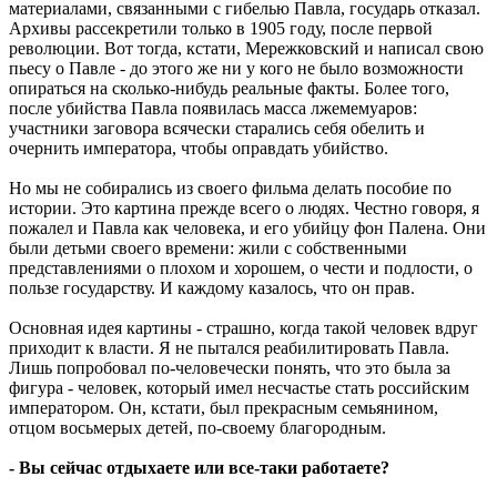
материалами, связанными с гибелью Павла, государь отказал.
Архивы рассекретили только в 1905 году, после первой
революции. Вот тогда, кстати, Мережковский и написал свою
пьесу о Павле - до этого же ни у кого не было возможности
опираться на сколько-нибудь реальные факты. Более того,
после убийства Павла появилась масса лжемемуаров:
участники заговора всячески старались себя обелить и
очернить императора, чтобы оправдать убийство.
Но мы не собирались из своего фильма делать пособие по
истории. Это картина прежде всего о людях. Честно говоря, я
пожалел и Павла как человека, и его убийцу фон Палена. Они
были детьми своего времени: жили с собственными
представлениями о плохом и хорошем, о чести и подлости, о
пользе государству. И каждому казалось, что он прав.
Основная идея картины - страшно, когда такой человек вдруг
приходит к власти. Я не пытался реабилитировать Павла.
Лишь попробовал по-человечески понять, что это была за
фигура - человек, который имел несчастье стать российским
императором. Он, кстати, был прекрасным семьянином,
отцом восьмерых детей, по-своему благородным.
- Вы сейчас отдыхаете или все-таки работаете?