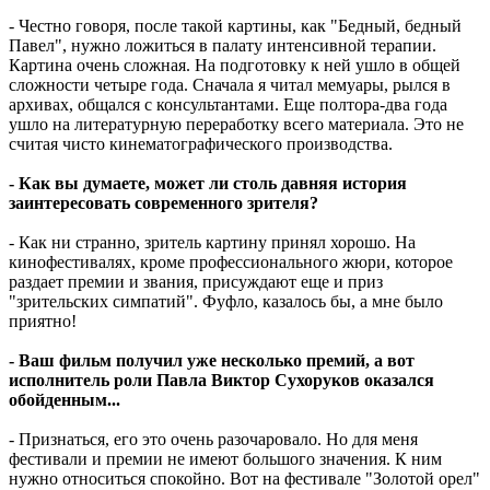
- Честно говоря, после такой картины, как "Бедный, бедный
Павел", нужно ложиться в палату интенсивной терапии.
Картина очень сложная. На подготовку к ней ушло в общей
сложности четыре года. Сначала я читал мемуары, рылся в
архивах, общался с консультантами. Еще полтора-два года
ушло на литературную переработку всего материала. Это не
считая чисто кинематографического производства.
- Как вы думаете, может ли столь давняя история
заинтересовать современного зрителя?
- Как ни странно, зритель картину принял хорошо. На
кинофестивалях, кроме профессионального жюри, которое
раздает премии и звания, присуждают еще и приз
"зрительских симпатий". Фуфло, казалось бы, а мне было
приятно!
- Ваш фильм получил уже несколько премий, а вот
исполнитель роли Павла Виктор Сухоруков оказался
обойденным...
- Признаться, его это очень разочаровало. Но для меня
фестивали и премии не имеют большого значения. К ним
нужно относиться спокойно. Вот на фестивале "Золотой орел"