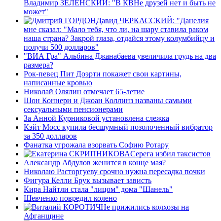
Владимир ЗЕЛЕНСКИЙ: "В КВНе друзей нет и быть не
может"
Давид ЧЕРКАССКИЙ: "Данелия
мне сказал: "Мало тебя, что ли, на шару ставила раком
наша страна? Закрой глаза, отдайся этому колумбийцу и
получи 500 долларов"
"ВИА Гра" Альбина Джанабаева увеличила грудь на два
размера?
Рок-певец Пит Доэрти покажет свои картины,
написанные кровью
Николай Олялин отмечает 65-летие
Шон Коннери и Джоан Коллинз названы самыми
сексуальными пенсионерами
За Анной Курниковой установлена слежка
Кэйт Мосс купила бесшумный позолоченный вибратор
за 350 долларов
Фанатка угрожала взорвать Софию Ротару
Серега избил таксистов
Александр Абдулов женится в конце мая?
Николаю Расторгуеву срочно нужна пересадка почки
Фигура Келли Брук вызывает зависть
Кира Найтли стала "лицом" дома "Шанель"
Шевченко повредил колено
Не прижились колхозы на
Афганщине