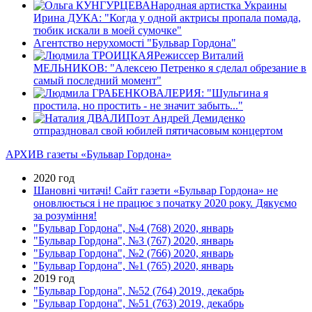
Народная артистка Украины
Ирина ДУКА: "Когда у одной актрисы пропала помада,
тюбик искали в моей сумочке"
Агентство нерухомості "Бульвар Гордона"
Режиссер Виталий
МЕЛЬНИКОВ: "Алексею Петренко я сделал обрезание в
самый последний момент"
ВАЛЕРИЯ: "Шульгина я
простила, но простить - не значит забыть..."
Поэт Андрей Демиденко
отпраздновал свой юбилей пятичасовым концертом
АРХИВ газеты «Бульвар Гордона»
2020 год
Шановні читачі! Сайт газети «Бульвар Гордона» не
оновлюється і не працює з початку 2020 року. Дякуємо
за розуміння!
"Бульвар Гордона", №4 (768) 2020, январь
"Бульвар Гордона", №3 (767) 2020, январь
"Бульвар Гордона", №2 (766) 2020, январь
"Бульвар Гордона", №1 (765) 2020, январь
2019 год
"Бульвар Гордона", №52 (764) 2019, декабрь
"Бульвар Гордона", №51 (763) 2019, декабрь