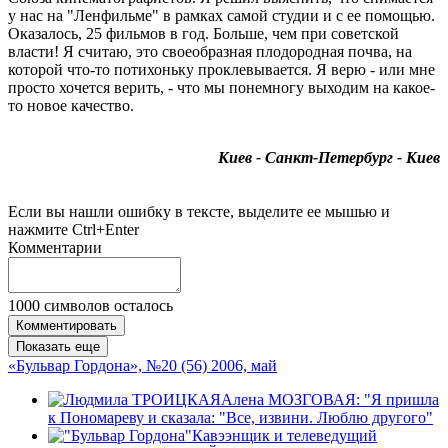
у нас на "Ленфильме" в рамках самой студии и с ее помощью.
Оказалось, 25 фильмов в год. Больше, чем при советской
власти! Я считаю, это своеобразная плодородная почва, на
которой что-то потихоньку проклевывается. Я верю - или мне
просто хочется верить, - что мы понемногу выходим на какое-
то новое качество.
Киев - Санкт-Петербург - Киев
Если вы нашли ошибку в тексте, выделите ее мышью и
нажмите Ctrl+Enter
Комментарии
1000
символов осталось
Комментировать
Показать еще
«Бульвар Гордона», №20 (56) 2006, май
Алена МОЗГОВАЯ: "Я пришла
к Пономареву и сказала: "Все, извини. Люблю другого"
Кавээнщик и телеведущий