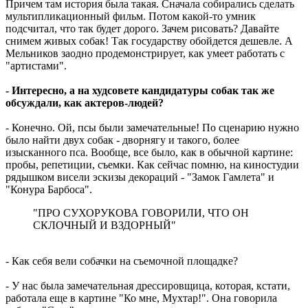
Причем там история была такая. Сначала собирались сделать
мультипликационный фильм. Потом какой-то умник
подсчитал, что так будет дорого. Зачем рисовать? Давайте
снимем живых собак! Так государству обойдется дешевле. А
Мельников заодно продемонстрирует, как умеет работать с
"артистами".
- Интересно, а на худсовете кандидатуры собак так же
обсуждали, как актеров-людей?
- Конечно. Ой, псы были замечательные! По сценарию нужно
было найти двух собак - дворнягу и такого, более
изысканного пса. Вообще, все было, как в обычной картине:
пробы, репетиции, съемки. Как сейчас помню, на киностудии
рядышком висели эскизы декораций - "Замок Гамлета" и
"Конура Барбоса".
"ПРО СУХОРУКОВА ГОВОРИЛИ, ЧТО ОН
СКЛОЧНЫЙ И ВЗДОРНЫЙ"
- Как себя вели собачки на съемочной площадке?
- У нас была замечательная дрессировщица, которая, кстати,
работала еще в картине "Ко мне, Мухтар!". Она говорила