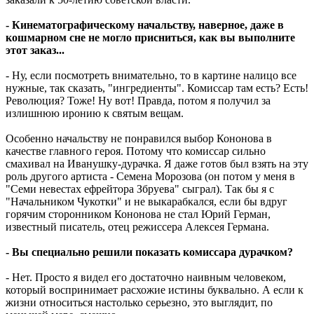
- Кинематографическому начальству, наверное, даже в
кошмарном сне не могло присниться, как вы выполните
этот заказ...
- Ну, если посмотреть внимательно, то в картине налицо все
нужные, так сказать, "ингредиенты". Комиссар там есть? Есть!
Революция? Тоже! Ну вот! Правда, потом я получил за
излишнюю иронию к святым вещам.
Особенно начальству не понравился выбор Кононова в
качестве главного героя. Потому что комиссар сильно
смахивал на Иванушку-дурачка. Я даже готов был взять на эту
роль другого артиста - Семена Морозова (он потом у меня в
"Семи невестах ефрейтора Збруева" сыграл). Так бы я с
"Начальником Чукотки" и не выкарабкался, если бы вдруг
горячим сторонником Кононова не стал Юрий Герман,
известный писатель, отец режиссера Алексея Германа.
- Вы специально решили показать комиссара дурачком?
- Нет. Просто я видел его достаточно наивным человеком,
который воспринимает расхожие истины буквально. А если к
жизни относиться настолько серьезно, это выглядит, по