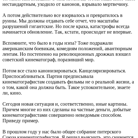
нестандартным, уходило от канонов, взрывало мертвечину.
А потом действительно все взорвалось и превратилось в
руины. Мы должны отдавать себе отчет, что масштабы
разрушений гигантские. Но после краха, катастрофы всегда
начинается обновление. Так, кстати, происходит не впервые.
Вспомните, что было в годы нэпа? Тоже подражали
американским боевикам, комедиям положений, авантюрным
лентам. Но постепенно на революционных дрожжах взошел
советский кинематограф, поразивший мир.
Потом все стало канонизироваться. Канцеляризироваться.
Приспосабливаться. Партия предписывала
кинематографистам создавать фильмы не о реальной жизни, а
о том, какой она должна быть. Такое успокоительное, знаете
ли, кино.
Сегодня новая ситуация и, соответственно, иные картины.
Причем многие из них сделаны на частные деньги, добытые
кинематографистами совершенно неведомым способом.
Приведу пример.
В прошлом году у нас было общее собрание питерского
Союза кинематографистов. Я решил выяснить, что снимается