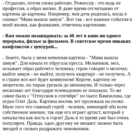
- Отдыхаю, потом снова работаю. Режиссер - это ведь не
профессия, а образ жизни. Я даже время отсчитываю от
картины до картины. Например, моя дочь родилась, когда я
снимал "Мама вышла замуж". Вот так - все важные события в
моей жизни, как флажками, отмечены картинами.
- Вам можно позавидовать: за 40 лет в кино ни одного
перерыва, фильм за фильмом. В советское время никаких
конфликтов с цензурой...
- Знаете, была у меня невинная картина - "Мама вышла
замуж". Для начала ее обругала пресса. Мельников, мол,
искажает образ рабочего человека, герои говорят о мелочах:
выйти замуж - не выйти, получить квартиру - не получить. А
в стране вот-вот будет коммунизм! Короче, картину не
запретили, но тираж урезали до минимума. И только через
несколько лет благодаря телевидению ее показали. То же
самое было с "Отпуском в сентябре" по пьесе Вампилова, где
играл Олег Даль. Картина восемь лет пролежала на полке.
Мало того что главный герой - человек, имеющий обо всем
собственное мнение, так еще его играет артист, который у
начальства как кость в горле! Даль в то время уже был очень
популярен. Правда, одно другому не мешает: можно быть
звездой и сильно раздражать чиновников.