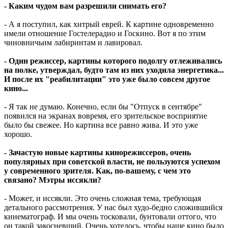
- Каким чудом вам разрешили снимать его?
- А я поступил, как хитрый еврей. К картине одновременно
имели отношение Гостелерадио и Госкино. Вот я по этим
чиновничьим лабиринтам и лавировал.
- Один режиссер, картины которого подолгу отлеживались
на полке, утверждал, будто там из них уходила энергетика...
И после их "реабилитации" это уже было совсем другое
кино...
- Я так не думаю. Конечно, если бы "Отпуск в сентябре"
появился на экранах вовремя, его зрительское восприятие
было бы свежее. Но картина все равно жива. И это уже
хорошо.
- Зачастую новые картины кинорежиссеров, очень
популярных при советской власти, не пользуются успехом
у современного зрителя. Как, по-вашему, с чем это
связано? Мэтры иссякли?
- Может, и иссякли. Это очень сложная тема, требующая
детального рассмотрения. У нас был худо-бедно сложившийся
кинематограф. И мы очень тосковали, бунтовали оттого, что
он такой закосневший. Очень хотелось, чтобы наше кино было