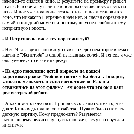
наконец-то снялся в кино. В результате на премьеру пришел
Театр Ленсовета чуть ли не в полном составе посмотреть на
него. И вот уже заканчивается картина, и всем становится
ясно, что никакого Петренко в ней нет. Я сделал обрезание в
самый последний момент и поэтому не успел сообщить ему
неприятную новость.
- И Петренко на вас с тех пор точит зуб?
- Нет. Я загладил свою вину, сняв его через некоторое время в
картине "Женитьба" в одной из главных ролей. И теперь я уже
был уверен, что его не вырежут.
- Не одно поколение детей выросло на вашей
короткометражке "Бобик в гостях у Барбоса". Говорят,
животных снимать в кино очень тяжело. Как вы
отважились на этот фильм? Тем более что это был ваш
режиссерский дебют.
- А как я мог отказаться? Пришлось соглашаться на то, что
дают. Кино ведь плановое хозяйство. Нужно было снимать
детскую картину. Кому предложить? Разумеется,
начинающему режиссеру: пусть покажет, чему его научили в
институте.