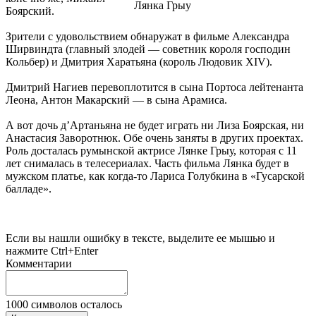
Лянка Грыу
Боярский.
Зрители с удовольствием обнаружат в фильме Александра
Ширвиндта (главный злодей — советник короля господин
Кольбер) и Дмитрия Харатьяна (король Людовик XIV).
Дмитрий Нагиев перевоплотится в сына Портоса лейтенанта
Леона, Антон Макарский — в сына Арамиса.
А вот дочь д’Артаньяна не будет играть ни Лиза Боярская, ни
Анастасия Заворотнюк. Обе очень заняты в других проектах.
Роль досталась румынской актрисе Лянке Грыу, которая с 11
лет снималась в телесериалах. Часть фильма Лянка будет в
мужском платье, как когда-то Лариса Голубкина в «Гусарской
балладе».
Если вы нашли ошибку в тексте, выделите ее мышью и
нажмите Ctrl+Enter
Комментарии
1000
символов осталось