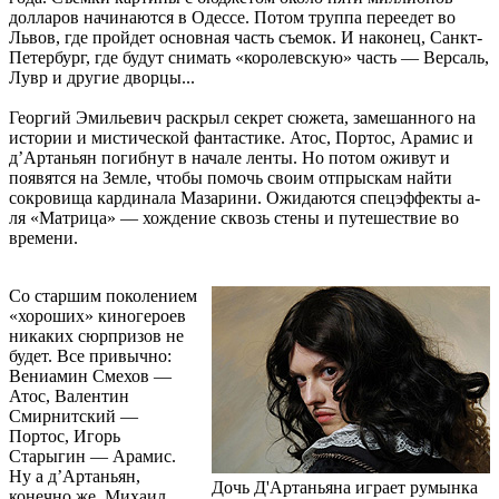
долларов начинаются в Одессе. Потом труппа переедет во
Львов, где пройдет основная часть съемок. И наконец, Санкт-
Петербург, где будут снимать «королевскую» часть — Версаль,
Лувр и другие дворцы...
Георгий Эмильевич раскрыл секрет сюжета, замешанного на
истории и мистической фантастике. Атос, Портос, Арамис и
д’Артаньян погибнут в начале ленты. Но потом оживут и
появятся на Земле, чтобы помочь своим отпрыскам найти
сокровища кардинала Мазарини. Ожидаются спецэффекты а-
ля «Матрица» — хождение сквозь стены и путешествие во
времени.
Со старшим поколением
«хороших» киногероев
никаких сюрпризов не
будет. Все привычно:
Вениамин Смехов —
Атос, Валентин
Смирнитский —
Портос, Игорь
Старыгин — Арамис.
Ну а д’Артаньян,
Дочь Д'Артаньяна играет румынка
конечно же, Михаил