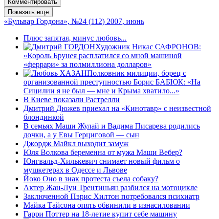
Комментировать
Показать еще
«Бульвар Гордона», №24 (112) 2007, июнь
Плюс запятая, минус любовь...
Художник Никас САФРОНОВ:
«Король Брунея расплатился со мной машиной
«феррари» за полмиллиона долларов»
Полковник милиции, борец с
организованной преступностью Борис БАБЮК: «На
Сицилии я не был — мне и Крыма хватило...»
В Киеве показали Растрелли
Дмитрий Дюжев приехал на «Кинотавр» с неизвестной
блондинкой
В семьях Маши Жулай и Вадима Писарева родились
дочки, а у Евы Герциговой — сын
Джордж Майкл выходит замуж
Юля Волкова беременна от мужа Маши Вебер?
Юнгвальд-Хилькевич снимает новый фильм о
мушкетерах в Одессе и Львове
Йоко Оно в знак протеста съела собаку?
Актер Жан-Луи Трентиньян разбился на мотоцикле
Заключенной Пэрис Хилтон потребовался психиатр
Майка Тайсона опять обвинили в изнасиловании
Гарри Поттер на 18-летие купит себе машину