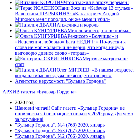
Чтоб ты жил в эпоху перемен!
Пани Зося из «Кабачка 13 стульев»
Валентина ШАРЫКИНА: «Как актрису Андрей
Миронов меня породил, он же меня и убил»
Анжелика и король
Мир ловил его, но не поймал
Режиссер «Волчицы» и
«Исцеления любовью» Бата НЕДИЧ: « По-русски я
слова не мог молвить и не верил, что когда-нибудь
выговорю дивное слово «тетрадь»
Мертвые матросы не
спят
Олег МИТЯЕВ: «В нашем возрасте,
когда нагибаешься, уже не ясно, что трещит»
Агентство нерухомості "Бульвар Гордона"
АРХИВ газеты «Бульвар Гордона»
2020 год
Шановні читачі! Сайт газети «Бульвар Гордона» не
оновлюється і не працює з початку 2020 року. Дякуємо
за розуміння!
"Бульвар Гордона", №4 (768) 2020, январь
"Бульвар Гордона", №3 (767) 2020, январь
"Бульвар Гордона", №2 (766) 2020, январь