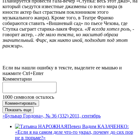
Планируется провести гала-вечер «Ступка: весь этот джаз», на
который съедутся известные джазмены со всего мира (в
юности актер был страстным поклонником этого
музыкального жанра). Кроме того, в Театре Франко
собираются ставить «Вишневый сад» по пьесе Чехова, где
Ступка сыграет старика-лакея Фирса.
«Я всегда хотел роль, -
говорит актер,
- где мало текста, но масштаб образа
значительный. Фирс, как никто иной, подходит под этот
ранжир».
Если вы нашли ошибку в тексте, выделите ее мышью и
нажмите Ctrl+Enter
Комментарии
1000
символов осталось
Комментировать
Показать еще
«Бульвар Гордона», № 36 (332) 2011, сентябрь
Певец Вадим КАЗАЧЕНКО:
«Если я на самом деле что-то украл, почему до сих пор
не в тюрьме?»