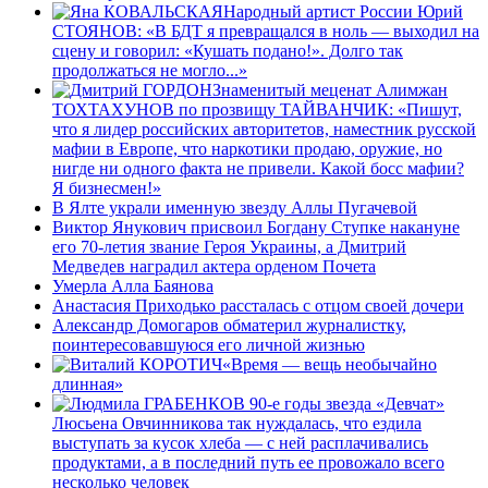
Народный артист России Юрий
СТОЯНОВ: «В БДТ я превращался в ноль — выходил на
сцену и говорил: «Кушать подано!». Долго так
продолжаться не могло...»
Знаменитый меценат Алимжан
ТОХТАХУНОВ по прозвищу ТАЙВАНЧИК: «Пишут,
что я лидер российских авторитетов, наместник русской
мафии в Европе, что наркотики продаю, оружие, но
нигде ни одного факта не привели. Какой босс мафии?
Я бизнесмен!»
В Ялте украли именную звезду Аллы Пугачевой
Виктор Янукович присвоил Богдану Ступке накануне
его 70-летия звание Героя Украины, а Дмитрий
Медведев наградил актера орденом Почета
Умерла Алла Баянова
Анастасия Приходько рассталась с отцом своей дочери
Александр Домогаров обматерил журналистку,
поинтересовавшуюся его личной жизнью
«Время — вещь необычайно
длинная»
В 90-е годы звезда «Девчат»
Люсьена Овчинникова так нуждалась, что ездила
выступать за кусок хлеба — с ней расплачивались
продуктами, а в последний путь ее провожало всего
несколько человек