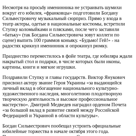
Несмотря на просьбу именинника не устраивать шумихи
вокруг его юбилея, «франковцы» подготовили Богдану
Сильвестровичу музыкальный сюрприз. Прямо у входа в
театр актеры, одетые в национальные костюмы, встретили
Ступку коломыйками и плясками, после чего заставили
«батьку» (так Богдана Сильвестровича зовут коллеги по
сцене) выпить 100 граммов коньяку. «Будьмо! Гей!» - на
радостях крикнул именинник и опрокинул рюмку.
Празднество переместилось в фойе театра, где юбиляра ждали
накрытый стол и подарки, в числе которых были иконы,
картины, книги и мягкие игрушки.
Поздравили Ступку и главы государств. Виктор Янукович
присвоил актеру звание Героя Украины «за выдающийся
личный вклад в обогащение национального культурно-
художественного наследия, многолетнюю плодотворную
творческую деятельность и высокое профессиональное
мастерство». Дмитрий Медведев наградил орденом Почета
«за большой вклад в развитие связей между Российской
Федерацией и Украиной в области культуры».
Богдан Сильвестрович пообещал устроить официальные
юбилейные торжества в начале октября этого года.