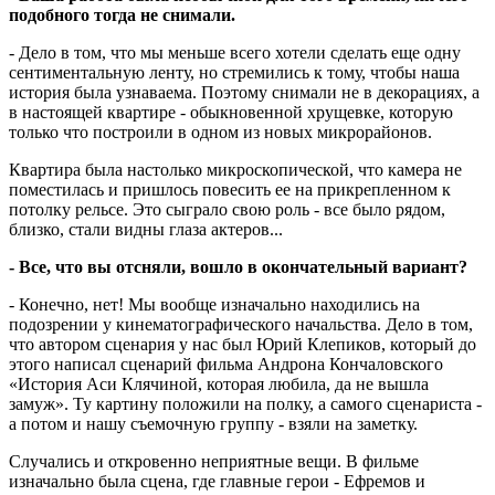
подобного тогда не снимали.
- Дело в том, что мы меньше всего хотели сделать еще одну
сентиментальную ленту, но стремились к тому, чтобы наша
история была узнаваема. Поэтому снимали не в декорациях, а
в настоящей квартире - обыкновенной хрущевке, которую
только что построили в одном из новых микрорайонов.
Квартира была настолько микроскопической, что камера не
поместилась и пришлось повесить ее на прикрепленном к
потолку рельсе. Это сыграло свою роль - все было рядом,
близко, стали видны глаза актеров...
- Все, что вы отсняли, вошло в окончательный вариант?
- Конечно, нет! Мы вообще изначально находились на
подозрении у кинематографического начальства. Дело в том,
что автором сценария у нас был Юрий Клепиков, который до
этого написал сценарий фильма Андрона Кончаловского
«История Аси Клячиной, которая любила, да не вышла
замуж». Ту картину положили на полку, а самого сценариста -
а потом и нашу съемочную группу - взяли на заметку.
Случались и откровенно неприятные вещи. В фильме
изначально была сцена, где главные герои - Ефремов и