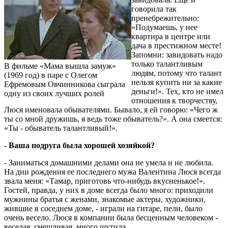
говорила так
пренебрежительно:
«Подумаешь, у нее
квартира в центре или
дача в престижном месте!
Запомни: завидовать надо
только талантливым
В фильме «Мама вышла замуж»
людям, потому что талант
(1969 год) в паре с Олегом
нельзя купить ни за какие
Ефремовым Овчинникова сыграла
деньги!». Тех, кто не имел
одну из своих лучших ролей
отношения к творчеству,
Люся именовала обывателями. Бывало, я ей говорю: «Чего ж
ты со мной дружишь, я ведь тоже обыватель?». А она смеется:
«Ты - обыватель талантливый!».
- Ваша подруга была хорошей хозяйкой?
- Заниматься домашними делами она не умела и не любила.
На дни рождения ее последнего мужа Валентина Люся всегда
звала меня: «Тамар, приготовь что-нибудь вкусненькое!».
Гостей, правда, у них в доме всегда было много: приходили
мужнины братья с женами, знакомые актеры, художники,
жившие в соседнем доме, - играли на гитаре, пели, было
очень весело. Люся в компании была бесценным человеком -
веселая, смешливая, много шутила.