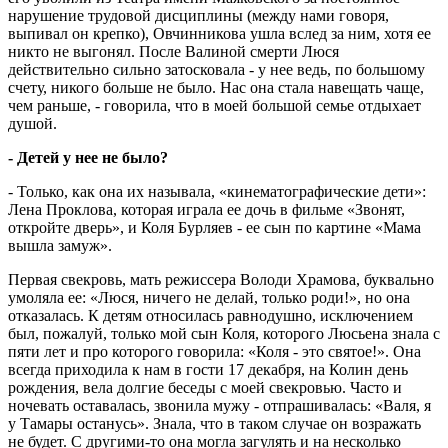
нарушение трудовой дисциплины (между нами говоря,
выпивал он крепко), Овчинникова ушла вслед за ним, хотя ее
никто не выгонял. После Валиной смерти Люся
действительно сильно затосковала - у нее ведь, по большому
счету, никого больше не было. Нас она стала навещать чаще,
чем раньше, - говорила, что в моей большой семье отдыхает
душой.
- Детей у нее не было?
- Только, как она их называла, «кинематографические дети»:
Лена Проклова, которая играла ее дочь в фильме «Звонят,
откройте дверь», и Коля Бурляев - ее сын по картине «Мама
вышла замуж».
Первая свекровь, мать режиссера Володи Храмова, буквально
умоляла ее: «Люся, ничего не делай, только роди!», но она
отказалась. К детям относилась равнодушно, исключением
был, пожалуй, только мой сын Коля, которого Люсьена знала с
пяти лет и про которого говорила: «Коля - это святое!». Она
всегда приходила к нам в гости 17 декабря, на Колин день
рождения, вела долгие беседы с моей свекровью. Часто и
ночевать оставалась, звонила мужу - отпрашивалась: «Валя, я
у Тамары останусь». Знала, что в таком случае он возражать
не будет. С другими-то она могла загулять и на несколько