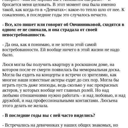
бросается меня целовать. В этот момент она была именно
такой, как когда-то в «Девчатах»: какое-то тепло шло от нее. К
сожалению, в последние годы это случалось нечасто.
- Все, кто пишет или говорит об Овчинниковой, сходятся в
одном: ее не снимали, и она страдала от своей
невостребованности.
- Да она, как я понимаю, и не хотела этой самой
востребованности. Ей вообще ничего в этой жизни не надо
было.
Люся могла бы получить квартиру в роскошном доме, на
котором после ее смерти появилась бы мемориальная доска.
Могла бы ездить на концерты и встречи со зрителями, как
многие наши известные актеры ездят до сих пор. Могла бы
играть пусть даже эпизоды, ведь сколько у нас прекрасных
актеров, у которых вообще нет главных ролей. Но над
любыми отношениями нужно работать - и над любовью, и над
дружбой, и над профессиональными контактами. Люсьена
этого делать не желала.
- В последние годы вы с ней часто виделись?
- Встречались на девичниках у наших общих знакомых, но