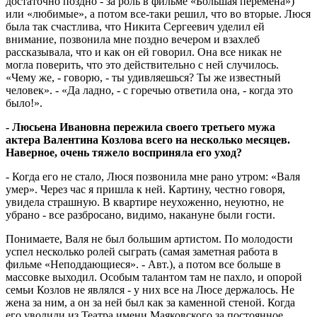
достаточно поздно - за роль в фильме «Большая перемена»)
или «любимые», а потом все-таки решил, что во вторые. Люся
была так счастлива, что Никита Сергеевич уделил ей
внимание, позвонила мне поздно вечером и взахлеб
рассказывала, что и как он ей говорил. Она все никак не
могла поверить, что это действительно с ней случилось.
«Чему же, - говорю, - ты удивляешься? Ты же известный
человек». - «Да ладно, - с горечью ответила она, - когда это
было!».
- Люсьена Ивановна пережила своего третьего мужа
актера Валентина Козлова всего на несколько месяцев.
Наверное, очень тяжело восприняла его уход?
- Когда его не стало, Люся позвонила мне рано утром: «Валя
умер». Через час я пришла к ней. Картину, честно говоря,
увидела страшную. В квартире неухоженно, неуютно, не
убрано - все разбросано, видимо, накануне были гости.
Понимаете, Валя не был большим артистом. По молодости
успел несколько ролей сыграть (самая заметная работа в
фильме «Неподдающиеся». - Авт.), а потом все больше в
массовке выходил. Особым талантом там не пахло, и опорой
семьи Козлов не являлся - у них все на Люсе держалось. Не
жена за ним, а он за ней был как за каменной стеной. Когда
его уволили из Театра имени Маяковского за постоянное