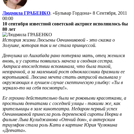
Людмила ГРАБЕНКО
. «Бульвар Гордона»
8 Сентября, 2011
00:00
10 сентября известной советской актрисе исполнилось бы
80 лет
История жизни Люсьены Овчинниковой - это сказка о
Золушке, которая так и не стала принцессой.
Девчушка из Ашхабада рано потеряла мать, отец женился
вновь, и у сироты появились мачеха и сводная сестра.
Актриса впоследствии вспоминала, что была тихой,
невзрачной, а за маленький рост одноклассники дразнили ее
коротышкой. Люсина мечта стать актрисой вызывала у
окружающих в лучшем случае скептическую улыбку: «Ты в
зеркало-то на себя посмотри!».
Ее героини действительно были не роковыми красотками, а
простыми девчатами с соседней улицы - такими же, как
зрительницы в зале кинотеатра. Недаром первый успех
Овчинниковой принесла роль деревенской сироты Нюрки в
фильме Льва Кулиджанова «Отчий дом», а актерским
триумфом стала роль Кати в картине Юрия Чулюкина
«Девчата».