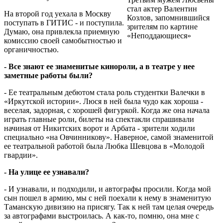
стал актер Валентин
На второй год уехала в Москву
Козлов, запомнившийся
поступать в ГИТИС - и поступила.
зрителям по картине
Думаю, она привлекла приемную
«Неподдающиеся»
комиссию своей самобытностью и
органичностью.
- Все знают ее знаменитые кинороли, а в театре у нее
заметные работы были?
- Ее театральным дебютом стала роль студентки Валечки в
«Иркутской истории». Люся в ней была чудо как хороша -
веселая, задорная, с хорошей фигуркой. Когда же она начала
играть главные роли, билеты на спектакли спрашивали
начиная от Никитских ворот и Арбата - зрители ходили
специально «на Овчинникову». Наверное, самой знаменитой
ее театральной работой была Любка Шевцова в «Молодой
гвардии».
- На улице ее узнавали?
- И узнавали, и подходили, и автографы просили. Когда мой
сын пошел в армию, мы с ней поехали к нему в знаменитую
Таманскую дивизию на присягу. Так к ней там целая очередь
за автографами выстроилась. А как-то, помню, она мне с