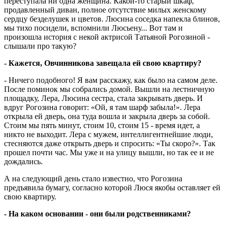
переступала ни одна женщина. Какой-то старый шкаф,
продавленный диван, полное отсутствие милых женскому
сердцу безделушек и цветов. Люсина соседка напекла блинов,
мы тихо посидели, вспомнили Люсьену... Вот там и
произошла история с некой актрисой Татьяной Рогозиной -
слышали про такую?
- Кажется, Овчинникова завещала ей свою квартиру?
- Ничего подобного! Я вам расскажу, как было на самом деле.
После поминок мы собрались домой. Вышли на лестничную
площадку, Лера, Люсина сестра, стала закрывать дверь. И
вдруг Рогозина говорит: «Ой, я там шарф забыла!». Лера
открыла ей дверь, она туда вошла и закрыла дверь за собой.
Стоим мы пять минут, стоим 10, стоим 15 - время идет, а
никто не выходит. Лера с мужем, интеллигентнейшие люди,
стесняются даже открыть дверь и спросить: «Ты скоро?». Так
прошел почти час. Мы уже и на улицу вышли, но так ее и не
дождались.
А на следующий день стало известно, что Рогозина
предъявила бумагу, согласно которой Люся якобы оставляет ей
свою квартиру.
- На каком основании - они были родственниками?