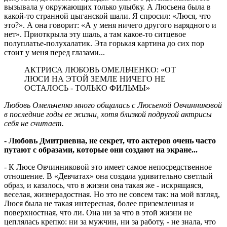
вызывала у окружающих только улыбку. А Люсьена была в
какой-то странной цыганской шали. Я спросил: «Люся, что
это?». А она говорит: «А у меня ничего другого нарядного и
нет». Приоткрыла эту шаль, а там какое-то ситцевое
полуплатье-полухалатик. Эта горькая картина до сих пор
стоит у меня перед глазами...
АКТРИСА ЛЮБОВЬ ОМЕЛЬЧЕНКО: «ОТ
ЛЮСИ НА ЭТОЙ ЗЕМЛЕ НИЧЕГО НЕ
ОСТАЛОСЬ - ТОЛЬКО ФИЛЬМЫ»
Любовь Омельченко много общалась с Люсьеной Овчинниковой
в последние годы ее жизни, хотя близкой подругой актрисы
себя не считает.
- Любовь Дмитриевна, не секрет, что актеров очень часто
путают с образами, которые они создают на экране...
- К Люсе Овчинниковой это имеет самое непосредственное
отношение. В «Девчатах» она создала удивительно светлый
образ, и казалось, что в жизни она такая же - искрящаяся,
веселая, жизнерадостная. Но это не совсем так: на мой взгляд,
Люся была не такая интересная, более приземленная и
поверхностная, что ли. Она ни за что в этой жизни не
цеплялась крепко: ни за мужчин, ни за работу, - не знала, что