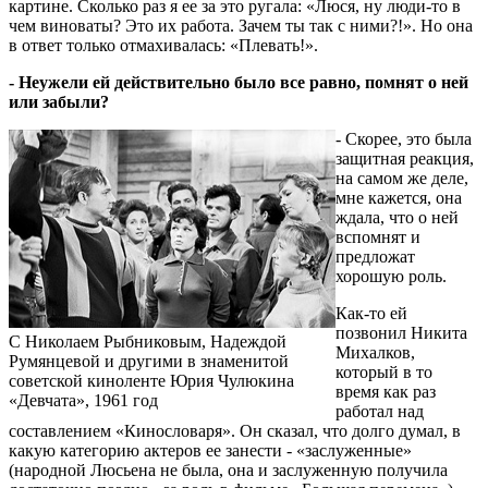
картине. Сколько раз я ее за это ругала: «Люся, ну люди-то в
чем виноваты? Это их работа. Зачем ты так с ними?!». Но она
в ответ только отмахивалась: «Плевать!».
- Неужели ей действительно было все равно, помнят о ней
или забыли?
- Скорее, это была
защитная реакция,
на самом же деле,
мне кажется, она
ждала, что о ней
вспомнят и
предложат
хорошую роль.
Как-то ей
позвонил Никита
С Николаем Рыбниковым, Надеждой
Михалков,
Румянцевой и другими в знаменитой
который в то
советской киноленте Юрия Чулюкина
время как раз
«Девчата», 1961 год
работал над
составлением «Кинословаря». Он сказал, что долго думал, в
какую категорию актеров ее занести - «заслуженные»
(народной Люсьена не была, она и заслуженную получила