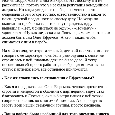
Нонна Мордюкова и Инна Макарова. На Люсьену я и не
рассчитывал, потому что у нее была репутация комедийной
актрисы. Но когда увидел ее пробы, она меня просто
очаровала своей открытостью, естественностью и какой-то
почти детской преданностью своему делу. Но когда по
окончании проб я сказал, что она утверждена, вдруг
выпалила: «Нет, я сниматься не буду!». - «Почему?» -
удивился я. «Ну как же, - сказала Люсьена, - моим партнером
должен быть сам Олег Ефремов! А кто я такая, чтобы
сниматься с ним в паре?».
На мой взгляд, этот трогательный, детский поступок многое
говорит о ее характере - она была равнодушна к славе, не
стремилась к ней, главным для нее было дело. Я тогда
посоветовал ей просто работать, не обращая внимания на
статус партнера: мол, все остальное приложится.
- Как же сложились ее отношения с Ефремовым?
- Как я и предсказывал: Олег Ефремов, человек достаточно
строгий и непростой в общении с партнерами, вдруг стал
благоволить к Люсьене, очень быстро нашел с ней точки
соприкосновения, во многом ей помогал. А она, ощутив
заботу всей нашей съемочной группы, просто расцвела.
- Ваша работа была необычной для того времени, ничего