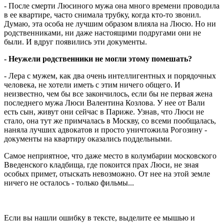
- После смерти Люсиного мужа она много времени проводила
в ее квартире, часто снимала трубку, когда кто-то звонил.
Думаю, эта особа не лучшим образом влияла на Люсю. Но ни
родственниками, ни даже настоящими подругами они не
были. И вдруг появились эти документы.
- Неужели родственники не могли этому помешать?
- Лера с мужем, как два очень интеллигентных и порядочных
человека, не хотели иметь с этим ничего общего. И
неизвестно, чем бы все закончилось, если бы не первая жена
последнего мужа Люси Валентина Козлова. У нее от Вали
есть сын, живут они сейчас в Париже. Узнав, что Люси не
стало, она тут же примчалась в Москву, со всеми пообщалась,
наняла лучших адвокатов и просто уничтожила Рогозину -
документы на квартиру оказались поддельными.
Самое неприятное, что даже место в колумбарии московского
Введенского кладбища, где покоится прах Люси, не зная
особых примет, отыскать невозможно. От нее на этой земле
ничего не осталось - только фильмы...
Если вы нашли ошибку в тексте, выделите ее мышью и