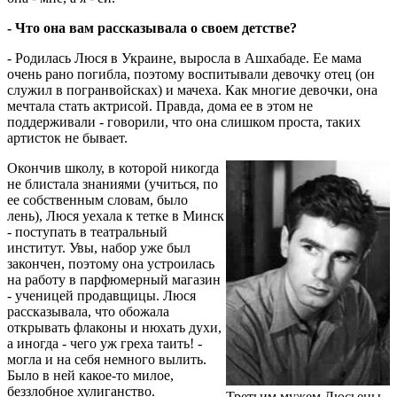
- Что она вам рассказывала о своем детстве?
- Родилась Люся в Украине, выросла в Ашхабаде. Ее мама
очень рано погибла, поэтому воспитывали девочку отец (он
служил в погранвойсках) и мачеха. Как многие девочки, она
мечтала стать актрисой. Правда, дома ее в этом не
поддерживали - говорили, что она слишком проста, таких
артисток не бывает.
Окончив школу, в которой никогда
не блистала знаниями (учиться, по
ее собственным словам, было
лень), Люся уехала к тетке в Минск
- поступать в театральный
институт. Увы, набор уже был
закончен, поэтому она устроилась
на работу в парфюмерный магазин
- ученицей продавщицы. Люся
рассказывала, что обожала
открывать флаконы и нюхать духи,
а иногда - чего уж греха таить! -
могла и на себя немного вылить.
Было в ней какое-то милое,
беззлобное хулиганство.
Третьим мужем Люсьены