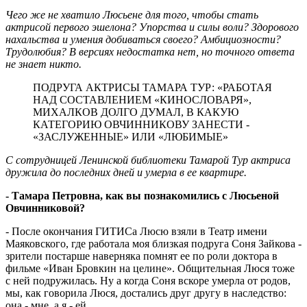
Чего же не хватило Люсьене для того, чтобы стать
актрисой первого эшелона? Упорства и силы воли? Здорового
нахальства и умения добиваться своего? Амбициозности?
Трудолюбия? В версиях недостатка нет, но точного ответа
не знает никто.
ПОДРУГА АКТРИСЫ ТАМАРА ТУР: «РАБОТАЯ
НАД СОСТАВЛЕНИЕМ «КИНОСЛОВАРЯ»,
МИХАЛКОВ ДОЛГО ДУМАЛ, В КАКУЮ
КАТЕГОРИЮ ОВЧИННИКОВУ ЗАНЕСТИ -
«ЗАСЛУЖЕННЫЕ» ИЛИ «ЛЮБИМЫЕ»
С сотрудницей Ленинской библиотеки Тамарой Тур актриса
дружила до последних дней и умерла в ее квартире.
- Тамара Петровна, как вы познакомились с Люсьеной
Овчинниковой?
- После окончания ГИТИСа Люсю взяли в Театр имени
Маяковского, где работала моя близкая подруга Соня Зайкова -
зрители постарше наверняка помнят ее по роли доктора в
фильме «Иван Бровкин на целине». Общительная Люся тоже
с ней подружилась. Ну а когда Соня вскоре умерла от родов,
мы, как говорила Люся, достались друг другу в наследство:
она - мне, а я - ей.