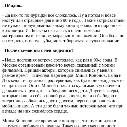
- Обидно...
- Да как-то по-дурацки все сложилось. Ну а потом и вовсе
наступили страшные для кино 90-е годы. Такие актрисы стали
не нужны, полукриминальному кино требовались порочные
красавицы. И Люсьена оказалась в очень тяжелом
материальном и, главное, моральном положении. Она была не
из тех, кто, стиснув зубы, может бороться за существование.
- После съемок вы с ней виделись?
- Наша последняя встреча состоялась как раз в 90-е годы. В
Москве организовали какой-то вечер, связанный с моими
фильмами. Пришли актеры, которые снимались у меня в
разное время, - Николай Караченцов, Миша Кононов. Была и
Люсьена - испуганная, растерянная, как будто не ожидала, что
ее пригласят. Они с Мишей стояли за кулисами в уголочке и
держались за руки, как заблудившиеся дети. Другие актеры,
которые нашли себя в новой реальности, вели себя бодро и
энергично - общались друг с другом, переговаривались по
мобильникам. А эти двое были такими потерянными, что при
взгляде на них сжималось сердце.
Миша Кононов все время мне повторял, что нужно идти в
депутаты, добиваться правды. Такая его детская наивность