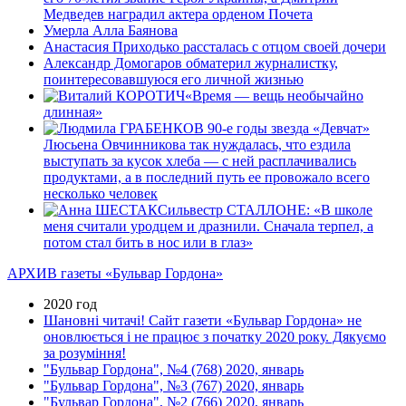
Медведев наградил актера орденом Почета
Умерла Алла Баянова
Анастасия Приходько рассталась с отцом своей дочери
Александр Домогаров обматерил журналистку,
поинтересовавшуюся его личной жизнью
«Время — вещь необычайно
длинная»
В 90-е годы звезда «Девчат»
Люсьена Овчинникова так нуждалась, что ездила
выступать за кусок хлеба — с ней расплачивались
продуктами, а в последний путь ее провожало всего
несколько человек
Сильвестр СТАЛЛОНЕ: «В школе
меня считали уродцем и дразнили. Сначала терпел, а
потом стал бить в нос или в глаз»
АРХИВ газеты «Бульвар Гордона»
2020 год
Шановні читачі! Сайт газети «Бульвар Гордона» не
оновлюється і не працює з початку 2020 року. Дякуємо
за розуміння!
"Бульвар Гордона", №4 (768) 2020, январь
"Бульвар Гордона", №3 (767) 2020, январь
"Бульвар Гордона", №2 (766) 2020, январь