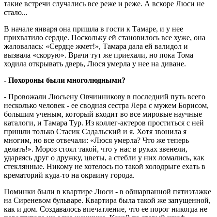
такие встречи случались все реже и реже. А вскоре Люси не
стало...
В начале января она пришла в гости к Тамаре, и у нее
прихватило сердце. Поскольку ей становилось все хуже, она
жаловалась: «Сердце жмет!», Тамара дала ей валидол и
вызвала «скорую». Врачи тут же приехали, но пока Тома
ходила открывать дверь, Люся умерла у нее на диване.
- Похороны были многолюдными?
- Провожали Люсьену Овчинникову в последний путь всего
несколько человек - ее сводная сестра Лера с мужем Борисом,
большим ученым, который входит во все мировые научные
каталоги, и Тамара Тур. Из коллег-актеров проститься с ней
пришли только Стасик Садальский и я. Хотя звонила я
многим, но все отвечали: «Люся умерла? Что же теперь
делать!». Мороз стоял такой, что у нас в руках звенели,
ударяясь друг о дружку, цветы, а стебли у них ломались, как
стеклянные. Никому не хотелось по такой холодрыге ехать в
крематорий куда-то на окраину города.
Поминки были в квартире Люси - в обшарпанной пятиэтажке
на Сиреневом бульваре. Квартира была такой же запущенной,
как и дом. Создавалось впечатление, что ее порог никогда не