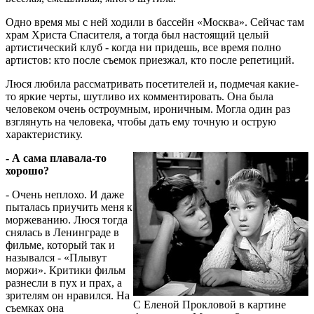
Одно время мы с ней ходили в бассейн «Москва». Сейчас там
храм Христа Спасителя, а тогда был настоящий целый
артистический клуб - когда ни придешь, все время полно
артистов: кто после съемок приезжал, кто после репетиций.
Люся любила рассматривать посетителей и, подмечая какие-
то яркие черты, шутливо их комментировать. Она была
человеком очень остроумным, ироничным. Могла один раз
взглянуть на человека, чтобы дать ему точную и острую
характеристику.
- А сама плавала-то
хорошо?
- Очень неплохо. И даже
пыталась приучить меня к
моржеванию. Люся тогда
снялась в Ленинграде в
фильме, который так и
назывался - «Плывут
моржи». Критики фильм
разнесли в пух и прах, а
зрителям он нравился. На
С Еленой Прокловой в картине
съемках она