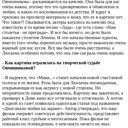
Овчинникова - раскачиваются на качелях. Она была для нас
очень важна, потому что это одновременно и объяснение в
любви, и какие-то воспоминания из детства. И вдруг я
прихожу на просмотр материала и вижу, что ее в картине нет.
Что такое?! Оказывается, актеры катались на качелях под
известную в то время песню «Лада», где есть слова: «Нам
столетья - не преграда». И все бы ничего, но дело было
накануне столетия Ленина. И эти начальственные идиоты,
вместо того чтобы переписать музыку, просто выкинули очень
важный для нас кусок. Все мы были очень расстроены, а
Люсьена особенно потому, что она там сыграла очень хорошо.
- Как картина отразилась на творческой судьбе
Овчинниковой?
- Я надеялся, что «Мама...» станет началом новой счастливой
полосы в ее жизни. Роль была для Люсьены неожиданная,
открывающая ее как актрису с новой стороны. Но
неприятности наши продолжились. Картину мы закончили, а
премьеру в Доме кино все оттягивали и оттягивали. А потом
в одной из газет появилась идиотская статья под названием
«Диагонали любви на экране». Автор утверждал, что наш
фильм очерняет советскую действительность, представляет
рабочий класс грубым и неотесанным. Пока фильм не
показали по телевидению, о нем никто ничего не знал.