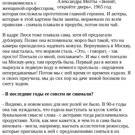
Александра Митты «Звонят,
познакомилась с
откройте дверь», 1965 год
женщиной-профессором,
которая послужила прототипом главной героини. И актеры,
которые в этой картине были заняты, моржевали по всем
правилам - сначала плавали в проруби, потом пили чай.
В кадре Люся тоже плавала сама, хотя ей предлагали
дублершу. Позже она вспоминала: мороз был такой, что на
камеры приходилось надевать кожухи. Вернувшись в Москву,
она хвасталась, что моржом стала. «Это, - говорит, - так
просто! Поехали со мной, поплаваем!». И мы с ней поехали
на Москву-реку, там прорубь была. Первый раз в жизни я
нырнула в ледяную воду и немного проплыла - ощущения
непередаваемые! Потом мы с ней время от времени ездили. Я
и своих приучила, мы до сих пор на даче зимой босиком по
снегу ходим.
- В последние годы ее совсем не снимали?
- Видимо, в новом кино для нее ролей не было. В 90-е годы
она так нуждалась, что ездила выступать за кусок хлеба в
буквальном смысле слова - с актерами тогда расплачивались
продуктами. Хотя, как мне кажется, в чем-то и сама была
виновата - могла, например, выгнать ассистентов режиссера,
которые приезжали к ней с предложениями сняться в их