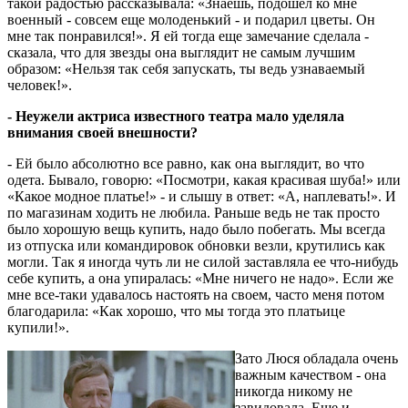
такой радостью рассказывала: «Знаешь, подошел ко мне
военный - совсем еще молоденький - и подарил цветы. Он
мне так понравился!». Я ей тогда еще замечание сделала -
сказала, что для звезды она выглядит не самым лучшим
образом: «Нельзя так себя запускать, ты ведь узнаваемый
человек!».
- Неужели актриса известного театра мало уделяла
внимания своей внешности?
- Ей было абсолютно все равно, как она выглядит, во что
одета. Бывало, говорю: «Посмотри, какая красивая шуба!» или
«Какое модное платье!» - и слышу в ответ: «А, наплевать!». И
по магазинам ходить не любила. Раньше ведь не так просто
было хорошую вещь купить, надо было побегать. Мы всегда
из отпуска или командировок обновки везли, крутились как
могли. Так я иногда чуть ли не силой заставляла ее что-нибудь
себе купить, а она упиралась: «Мне ничего не надо». Если же
мне все-таки удавалось настоять на своем, часто меня потом
благодарила: «Как хорошо, что мы тогда это платьице
купили!».
Зато Люся обладала очень
важным качеством - она
никогда никому не
завидовала. Еще и