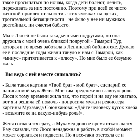
такое просыпаться по ночам, когда дети болеют, лечить,
переживать за них постоянно. Поэтому при всей ее чисто
женской привлекательности - этих ямочках на щеках,
трогательной беззащитности - не было у нее ни мужиков
достойных, ни счастья бабьего.
Мы с Люсей не были закадычными подругами, но она
дружила с моей очень близкой подругой - Тамарой Тур,
которая в то время работала в Ленинской библиотеке. Думаю,
ее в последние годы жизни тянуло к нам с Тамарой, как
«минус» притягивается к «плюсу». Но мне было ее безумно
жаль.
- Вы ведь с ней вместе снимались?
- Была такая картина «Твой брат - мой брат», сценарий ее
написал мой муж Женя. Мне там предложили главную роль.
Люся к тому времени жила так, что порой и на еду не хватало,
вот я и решила ей помочь - попросила мужа и режиссера
картины Мухамеда Союнханова: «Дайте человеку кусок хлеба
- возьмите ее на какую-нибудь роль!».
Женя согласился сразу, а Мухамед долгое время отказывался.
Ему сказали, что Люся ненадежна в работе, в любой момент
может сорваться и подвести. Но я все-таки отстояла ее и