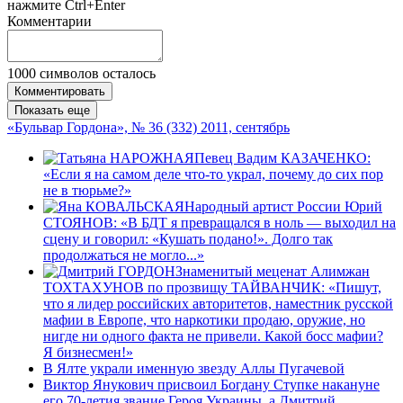
нажмите Ctrl+Enter
Комментарии
1000
символов осталось
Комментировать
Показать еще
«Бульвар Гордона», № 36 (332) 2011, сентябрь
Певец Вадим КАЗАЧЕНКО:
«Если я на самом деле что-то украл, почему до сих пор
не в тюрьме?»
Народный артист России Юрий
СТОЯНОВ: «В БДТ я превращался в ноль — выходил на
сцену и говорил: «Кушать подано!». Долго так
продолжаться не могло...»
Знаменитый меценат Алимжан
ТОХТАХУНОВ по прозвищу ТАЙВАНЧИК: «Пишут,
что я лидер российских авторитетов, наместник русской
мафии в Европе, что наркотики продаю, оружие, но
нигде ни одного факта не привели. Какой босс мафии?
Я бизнесмен!»
В Ялте украли именную звезду Аллы Пугачевой
Виктор Янукович присвоил Богдану Ступке накануне
его 70-летия звание Героя Украины, а Дмитрий