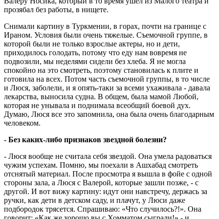
Валеру Носика, который в то время ушел из Малого театра и
прозябал без работы, в нищете.
Снимали картину в Туркмении, в горах, почти на границе с
Ираном. Условия были очень тяжелые. Съемочной группе, в
которой были не только взрослые актеры, но и дети,
приходилось голодать, потому что еду нам вовремя не
подвозили, мы неделями сидели без хлеба. Я не могла
спокойно на это смотреть, поэтому становилась к плите и
готовила на всех. Потом часть съемочной группы, в то числе
и Люся, заболели, и я опять-таки за всеми ухаживала - давала
лекарства, выносила судна. В общем, была мамой Любой,
которая не унывала и поднимала всеобщий боевой дух.
Думаю, Люся все это запомнила, она была очень благодарным
человеком.
- Без каких-либо признаков звездной болезни?
- Люся вообще не считала себя звездой. Она умела радоваться
чужим успехам. Помню, мы поехали в Ашхабад смотреть
отснятый материал. После просмотра я вышла в фойе с одной
стороны зала, а Люся с Валерой, которые зашли позже, - с
другой. И вот вижу картину: идут они навстречу, держась за
ручки, как дети в детском саду, и плачут, у Люси даже
подбородок трясется. Спрашиваю: «Что случилось?!». Она
говорит: «Как же хорошо вы с Хомматом сыграли!» - и