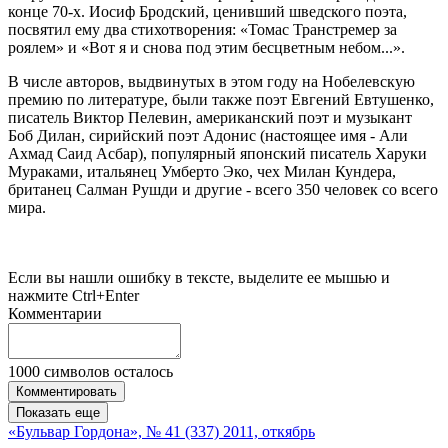
конце 70-х. Иосиф Бродский, ценивший шведского поэта,
посвятил ему два стихотворения: «Томас Транстремер за
роялем» и «Вот я и снова под этим бесцветным небом...».
В числе авторов, выдвинутых в этом году на Нобелевскую
премию по литературе, были также поэт Евгений Евтушенко,
писатель Виктор Пелевин, американский поэт и музыкант
Боб Дилан, сирийский поэт Адонис (настоящее имя - Али
Ахмад Саид Асбар), популярный японский писатель Харуки
Мураками, итальянец Умберто Эко, чех Милан Кундера,
британец Салман Рушди и другие - всего 350 человек со всего
мира.
Если вы нашли ошибку в тексте, выделите ее мышью и
нажмите Ctrl+Enter
Комментарии
1000
символов осталось
Комментировать
Показать еще
«Бульвар Гордона», № 41 (337) 2011, откябрь