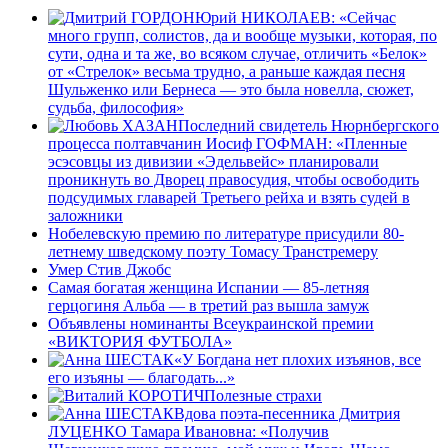
Юрий НИКОЛАЕВ: «Сейчас
много групп, солистов, да и вообще музыки, которая, по
сути, одна и та же, во всяком случае, отличить «Белок»
от «Стрелок» весьма трудно, а раньше каждая песня
Шульженко или Бернеса — это была новелла, сюжет,
судьба, философия»
Последний свидетель Нюрнбергского
процесса полтавчанин Иосиф ГОФМАН: «Пленные
эсэсовцы из дивизии «Эдельвейс» планировали
проникнуть во Дворец правосудия, чтобы освободить
подсудимых главарей Третьего рейха и взять судей в
заложники
Нобелевскую премию по литературе присудили 80-
летнему шведскому поэту Томасу Транстремеру
Умер Стив Джобс
Самая богатая женщина Испании — 85-летняя
герцогиня Альба — в третий раз вышла замуж
Объявлены номинанты Всеукраинской премии
«ВИКТОРИЯ ФУТБОЛА»
«У Богдана нет плохих изъянов, все
его изъяны — благодать...»
Полезные страхи
Вдова поэта-песенника Дмитрия
ЛУЦЕНКО Тамара Ивановна: «Получив