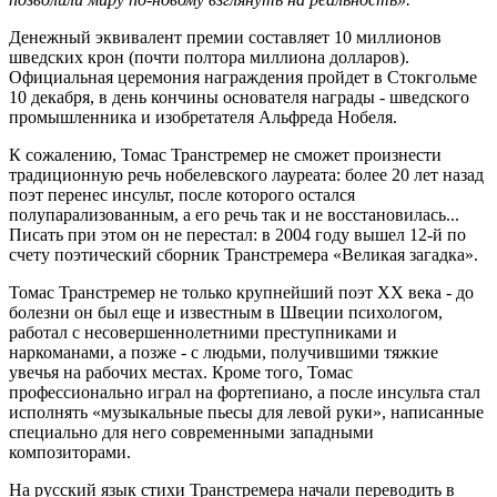
Денежный эквивалент премии составляет 10 миллионов
шведских крон (почти полтора миллиона долларов).
Официальная церемония награждения пройдет в Стокгольме
10 декабря, в день кончины основателя награды - шведского
промышленника и изобретателя Альфреда Нобеля.
К сожалению, Томас Транстремер не сможет произнести
традиционную речь нобелевского лауреата: более 20 лет назад
поэт перенес инсульт, после которого остался
полупарализованным, а его речь так и не восстановилась...
Писать при этом он не перестал: в 2004 году вышел 12-й по
счету поэтический сборник Транстремера «Великая загадка».
Томас Транстремер не только крупнейший поэт ХХ века - до
болезни он был еще и известным в Швеции психологом,
работал с несовершеннолетними преступниками и
наркоманами, а позже - с людьми, получившими тяжкие
увечья на рабочих местах. Кроме того, Томас
профессионально играл на фортепиано, а после инсульта стал
исполнять «музыкальные пьесы для левой руки», написанные
специально для него современными западными
композиторами.
На русский язык стихи Транстремера начали переводить в