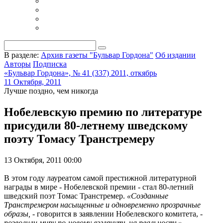
В разделе:
Архив газеты "Бульвар Гордона"
Об издании
Авторы
Подписка
«Бульвар Гордона», № 41 (337) 2011, откябрь
11 Октября, 2011
Лучше поздно, чем никогда
Нобелевскую премию по литературе
присудили 80-летнему шведскому
поэту Томасу Транстремеру
13 Октября, 2011 00:00
В этом году лауреатом самой престижной литературной
награды в мире - Нобелевской премии - стал 80-летний
шведский поэт Томас Транстремер.
«Созданные
Транстремером насыщенные и одновременно прозрачные
образы, -
говорится в заявлении Нобелевского комитета,
-
позволили миру по-новому взглянуть на реальность».