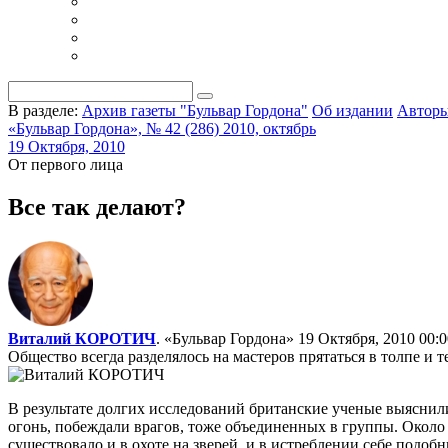
В разделе:
Архив газеты "Бульвар Гордона"
Об издании
Автор
«Бульвар Гордона», № 42 (286) 2010, октябрь
19 Октября, 2010
От первого лица
Все так делают?
Виталий КОРОТИЧ
. «Бульвар Гордона»
19 Октября, 2010 00:0
Общество всегда разделялось на мастеров прятаться в толпе и тех
В результате долгих исследований британские ученые выяснили
огонь, побеждали врагов, тоже объединенных в группы. Около 
существовало и в охоте на зверей, и в истреблении себе подоб