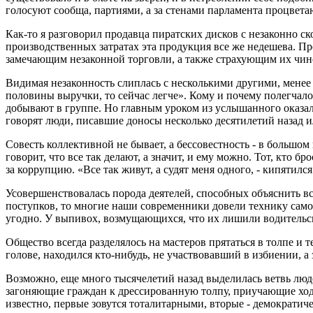
голосуют сообща, партиями, а за стенами парламента процвета
Как-то я разговорил продавца пиратских дисков с незаконно
производственных затратах эта продукция все же недешева. Пр
замечающим незаконной торговли, а также страхующим их чи
Видимая незаконность слиплась с несколькими другими, менее з
половины выручки, то сейчас легче». Кому и почему полегчало, 
добывают в группе. Но главным уроком из услышанного оказался
говорят люди, писавшие доносы несколько десятилетий назад и
Совесть коллективной не бывает, а бессовестность - в большо
говорит, что все так делают, а значит, и ему можно. Тот, кто
за коррупцию. «Все так живут, а судят меня одного, - кипятился
Усовершенствовалась порода деятелей, способных объяснить вс
поступков, то многие наши современники довели технику само
угодно. У выпивох, возмущающихся, что их лишили водительских
Общество всегда разделялось на мастеров прятаться в толпе и т
голове, находился кто-нибудь, не участвовавший в избиении, а
Возможно, еще много тысячелетий назад выделилась ветвь люде
загоняющие граждан к дрессированную толпу, приучающие ходи
известно, первые зовутся тоталитарными, вторые - демократиче