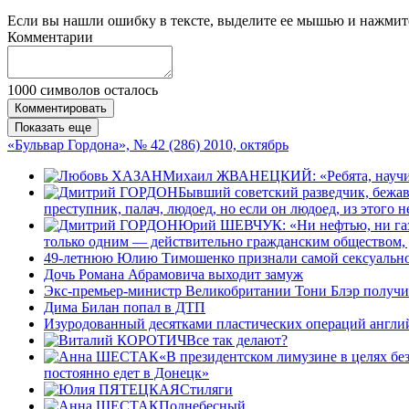
Если вы нашли ошибку в тексте, выделите ее мышью и нажмите
Комментарии
1000
символов осталось
Комментировать
Показать еще
«Бульвар Гордона», № 42 (286) 2010, октябрь
Михаил ЖВАНЕЦКИЙ: «Ребята, научите
Бывший советский разведчик, бежа
преступник, палач, людоед, но если он людоед, из этого 
Юрий ШЕВЧУК: «Ни нефтью, ни газом
только одним — действительно гражданским обществом, 
49-летнюю Юлию Тимошенко признали самой сексуаль
Дочь Романа Абрамовича выходит замуж
Экс-премьер-министр Великобритании Тони Блэр получит
Дима Билан попал в ДТП
Изуродованный десятками пластических операций англи
Все так делают?
«В президентском лимузине в целях без
постоянно едет в Донецк»
Стиляги
Поднебесный