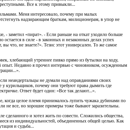
преступными. Все к этому привыкли...
ильмами. Меня интересовало, почему при малых
 отстегнуть надзирающим браткам, милиционерам, в упор не
, - заметил «пират». - Если раньше на откат уходило больше
о остается в силе - в законных и незаконных делах успех
вы что, не знаете?». Тезис этот универсален. То же самое
овек, хлебающий утреннее пивко прямо из бутылки на ходу,
ужой опыт. Недавно я прочел интервью с чиновником, осужденным
рации...».
 Если неандертальцы не думали над оправданиями своих
е у курильщиков, почему они требуют права дымить где
тричке. Ответ будет один: «Все так делают...».
веке, когда целое племя принималось лупить чужака дубинами по
пали не все, но хорошие примеры тоже бывают заразительны.
ле сделанного и хотел жить по совести. Сложились общества,
щиеся из индивидуальностей, объединенных общей целью. Как
тация и судьба...