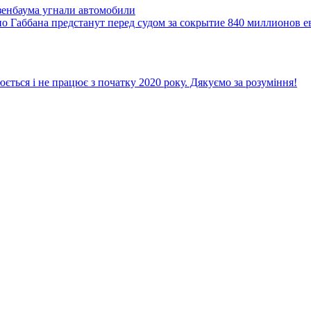
зенбаума угнали автомобили
 Габбана предстанут перед судом за сокрытие 840 миллионов е
ється і не працює з початку 2020 року. Дякуємо за розуміння!