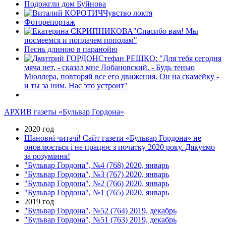
Подожгли дом Буйнова
Чувство локтя
Фоторепортаж
"Спасибо вам! Мы
посмеемся и поплачем пополам"
Песнь длиною в паранойю
Стефан РЕШКО: "Для тебя сегодня
мяча нет, - сказал мне Лобановский. - Будь тенью
Мюллера, повторяй все его движения. Он на скамейку -
и ты за ним. Нас это устроит"
АРХИВ газеты «Бульвар Гордона»
2020 год
Шановні читачі! Сайт газети «Бульвар Гордона» не
оновлюється і не працює з початку 2020 року. Дякуємо
за розуміння!
"Бульвар Гордона", №4 (768) 2020, январь
"Бульвар Гордона", №3 (767) 2020, январь
"Бульвар Гордона", №2 (766) 2020, январь
"Бульвар Гордона", №1 (765) 2020, январь
2019 год
"Бульвар Гордона", №52 (764) 2019, декабрь
"Бульвар Гордона", №51 (763) 2019, декабрь