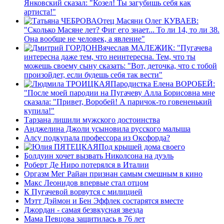
Янковский сказал: "Козел! Ты загубишь себя как
артиста!"
Отец Масяни Олег КУВАЕВ:
"Сколько Масяне лет? Фиг его знает... То ли 14, то ли 38.
Она вообще не человек, а явление"
Вячеслав МАЛЕЖИК: "Пугачева
интересна даже тем, что неинтересна. Тем, что ты
можешь своему сыну сказать: "Вот, деточка, что с тобой
произойдет, если будешь себя так вести"
Пародистка Елена ВОРОБЕЙ:
"После моей пародии на Пугачеву Алла Борисовна мне
сказала: "Привет, Воробей! А паричок-то говененький
купила!"
Тарзана лишили мужского достоинства
Анджелина Джоли усыновила русского малыша
Алсу подкупала профессора из Оксфорда?
Под крышей дома своего
Болдуин хочет вызвать Николсона на дуэль
Роберт Де Ниро потерялся в Италии
Оргазм Мег Райан признан самым смешным в кино
Макс Леонидов впервые стал отцом
К Пугачевой ворвутся с милицией
Мэтт Дэймон и Бен Эффлек состарятся вместе
Джордан - самая безвкусная звезда
Мама Певцова защитилась в 76 лет