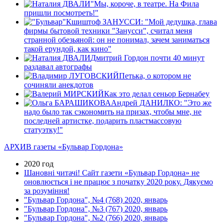
"Мы, короче, в театре. На Фила
пришли посмотреть!"
Кшиштоф ЗАНУССИ: "Мой дедушка, глава
фирмы бытовой техники "Занусси", считал меня
странной обезьяной: он не понимал, зачем заниматься
такой ерундой, как кино"
Дмитрий Гордон почти 40 минут
раздавал автографы
Петька, о котором не
сочиняли анекдотов
Как это делал сеньор Бернабеу
Андрей ДАНИЛКО: "Это же
надо было так сэкономить на призах, чтобы мне, не
последней артистке, подарить пластмассовую
статуэтку!"
АРХИВ газеты «Бульвар Гордона»
2020 год
Шановні читачі! Сайт газети «Бульвар Гордона» не
оновлюється і не працює з початку 2020 року. Дякуємо
за розуміння!
"Бульвар Гордона", №4 (768) 2020, январь
"Бульвар Гордона", №3 (767) 2020, январь
"Бульвар Гордона", №2 (766) 2020, январь