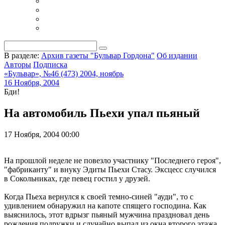
В разделе:
Архив газеты "Бульвар Гордона"
Об издании
Авторы
Подписка
«Бульвар», №46 (473) 2004, ноябрь
16 Ноября, 2004
Бди!
На автомобиль Пьехи упал пьяный
17 Ноября, 2004 00:00
На прошлой неделе не повезло участнику "Последнего героя",
"фабриканту" и внуку Эдиты Пьехи Стасу. Эксцесс случился
в Сокольниках, где певец гостил у друзей.
Когда Пьеха вернулся к своей темно-синей "ауди", то с
удивлением обнаружил на капоте спящего господина. Как
выяснилось, этот вдрызг пьяный мужчина праздновал день
рождения подружки и случайно выпал из окна второго этажа.