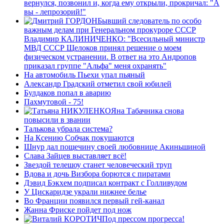
вернулся, позвонил и, когда ему открыли, прокричал: "А
вы - лепрозорий!"
Бывший следователь по особо
важным делам при Генеральном прокуроре СССР
Владимир КАЛИНИЧЕНКО: "Всесильный министр
МВД СССР Щелоков принял решение о моем
физическом устранении. В ответ на это Андропов
приказал группе "Альфа" меня охранять"
На автомобиль Пьехи упал пьяный
Александр Градский отметил свой юбилей
Булдаков попал в аварию
Пахмутовой - 75!
Яна Табачника снова
повысили в звании
Талькова убрала система?
На Ксению Собчак покушаются
Шнур дал пощечину своей любовнице Акиньшиной
Слава Зайцев выставляет всё!
Звездой телешоу станет человеческий труп
Вдова и дочь Визбора борются с пиратами
Дэвид Бэкхем подписал контракт с Голливудом
У Цискаридзе украли нижнее белье
Во Франции появился первый гей-канал
Жанна Фриске пойдет под нож
Под прессом прогресса!