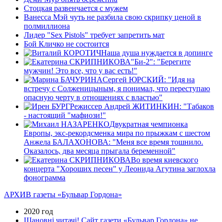
Стоцкая развенчается с мужем
Ванесса Мэй чуть не разбила свою скрипку ценой в
полмиллиона
Лидер "Sex Pistols" требует запретить мат
Бой Кличко не состоится
Наша душа нуждается в допинге
"Би-2": "Берегите
мужчин! Это все, что у вас есть!"
Сергей ЮРСКИЙ: "Идя на
встречу с Солженицыным, я понимал, что переступаю
опасную черту в отношениях с властью"
Режиссер Андрей ЖИТИНКИН: "Табаков
- настоящий "мафиози!"
Двукратная чемпионка
Европы, экс-рекордсменка мира по прыжкам с шестом
Анжела БАЛАХОНОВА: "Меня все время тошнило.
Оказалось, два месяца прыгала беременной"
Во время киевского
концерта "Хороших песен" у Леонида Агутина заглохла
фонограмма
АРХИВ газеты «Бульвар Гордона»
2020 год
Шановні читачі! Сайт газети «Бульвар Гордона» не