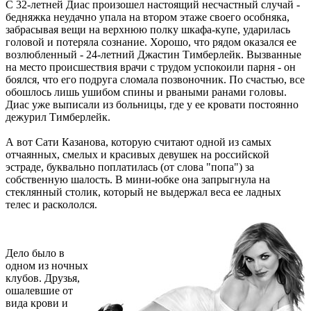
С 32-летней Диас произошел настоящий несчастный случай -
бедняжка неудачно упала на втором этаже своего особняка,
забрасывая вещи на верхнюю полку шкафа-купе, ударилась
головой и потеряла сознание. Хорошо, что рядом оказался ее
возлюбленный - 24-летний Джастин Тимберлейк. Вызванные
на место проиcшествия врачи с трудом успокоили парня - он
боялся, что его подруга сломала позвоночник. По счастью, все
обошлось лишь ушибом спины и рваными ранами головы.
Диас уже выписали из больницы, где у ее кровати постоянно
дежурил Тимберлейк.
А вот Сати Казанова, которую считают одной из самых
отчаянных, смелых и красивых девушек на российской
эстраде, буквально поплатилась (от слова "попа") за
собственную шалость. В мини-юбке она запрыгнула на
стеклянный столик, который не выдержал веса ее ладных
телес и раскололся.
Дело было в
одном из ночных
клубов. Друзья,
ошалевшие от
вида крови и