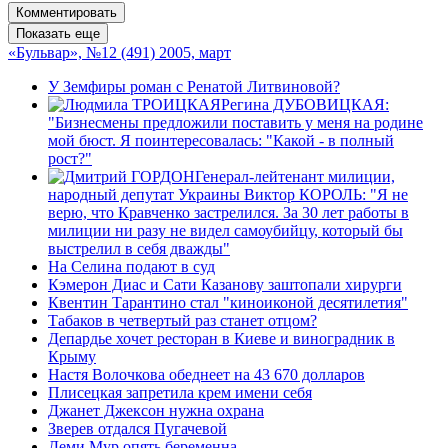
Комментировать
Показать еще
«Бульвар», №12 (491) 2005, март
У Земфиры роман с Ренатой Литвиновой?
Регина ДУБОВИЦКАЯ:
"Бизнесмены предложили поставить у меня на родине
мой бюст. Я поинтересовалась: "Какой - в полный
рост?"
Генерал-лейтенант милиции,
народный депутат Украины Виктор КОРОЛЬ: "Я не
верю, что Кравченко застрелился. За 30 лет работы в
милиции ни разу не видел самоубийцу, который бы
выстрелил в себя дважды"
На Селина подают в суд
Кэмерон Диас и Сати Казанову заштопали хирурги
Квентин Тарантино стал "киноиконой десятилетия"
Табаков в четвертый раз станет отцом?
Депардье хочет ресторан в Киеве и виноградник в
Крыму
Настя Волочкова обеднеет на 43 670 долларов
Плисецкая запретила крем имени себя
Джанет Джексон нужна охрана
Зверев отдался Пугачевой
Деми Мур опять беременна