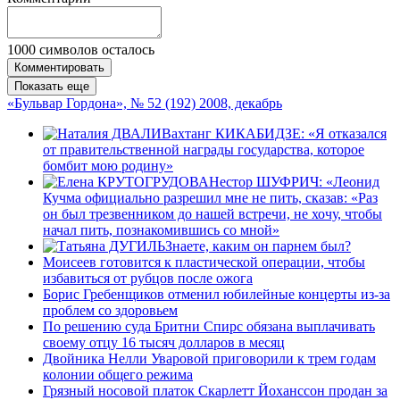
1000
символов осталось
Комментировать
Показать еще
«Бульвар Гордона», № 52 (192) 2008, декабрь
Вахтанг КИКАБИДЗЕ: «Я отказался
от правительственной награды государства, которое
бомбит мою родину»
Нестор ШУФРИЧ: «Леонид
Кучма официально разрешил мне не пить, сказав: «Раз
он был трезвенником до нашей встречи, не хочу, чтобы
начал пить, познакомившись со мной»
Знаете, каким он парнем был?
Моисеев готовится к пластической операции, чтобы
избавиться от рубцов после ожога
Борис Гребенщиков отменил юбилейные концерты из-за
проблем со здоровьем
По решению суда Бритни Спирс обязана выплачивать
своему отцу 16 тысяч долларов в месяц
Двойника Нелли Уваровой приговорили к трем годам
колонии общего режима
Грязный носовой платок Скарлетт Йоханссон продан за