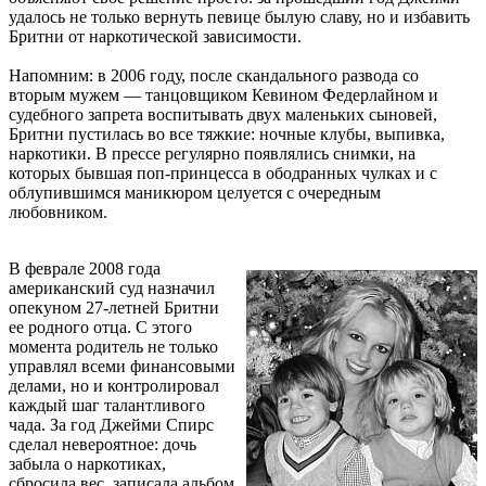
удалось не только вернуть певице былую славу, но и избавить
Бритни от наркотической зависимости.
Напомним: в 2006 году, после скандального развода со
вторым мужем — танцовщиком Кевином Федерлайном и
судебного запрета воспитывать двух маленьких сыновей,
Бритни пустилась во все тяжкие: ночные клубы, выпивка,
наркотики. В прессе регулярно появлялись снимки, на
которых бывшая поп-принцесса в ободранных чулках и с
облупившимся маникюром целуется с очередным
любовником.
В феврале 2008 года
американский суд назначил
опекуном 27-летней Бритни
ее родного отца. С этого
момента родитель не только
управлял всеми финансовыми
делами, но и контролировал
каждый шаг талантливого
чада. За год Джейми Спирс
сделал невероятное: дочь
забыла о наркотиках,
сбросила вес, записала альбом