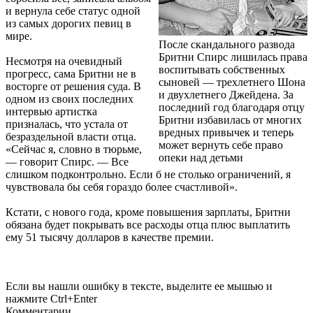
и вернула себе статус одной
из самых дорогих певиц в
мире.
После скандального развода
Бритни Спирс лишилась права
Несмотря на очевидный
воспитывать собственных
прогресс, сама Бритни не в
сыновей — трехлетнего Шона
восторге от решения суда. В
и двухлетнего Джейдена. За
одном из своих последних
последний год благодаря отцу
интервью артистка
Бритни избавилась от многих
призналась, что устала от
вредных привычек и теперь
безраздельной власти отца.
может вернуть себе право
«Сейчас я, словно в тюрьме,
опеки над детьми
— говорит Спирс. — Все
слишком подконтрольно. Если б не столько ограничений, я
чувствовала бы себя гораздо более счастливой».
Кстати, с нового года, кроме повышения зарплаты, Бритни
обязана будет покрывать все расходы отца плюс выплатить
ему 51 тысячу долларов в качестве премии.
Если вы нашли ошибку в тексте, выделите ее мышью и
нажмите Ctrl+Enter
Комментарии