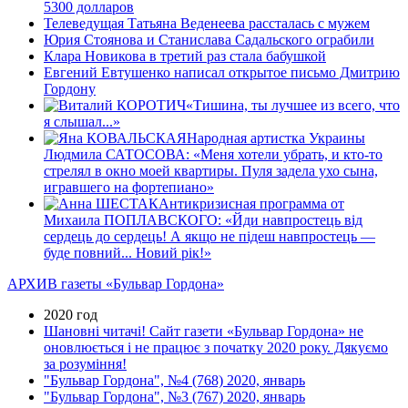
5300 долларов
Телеведущая Татьяна Веденеева рассталась с мужем
Юрия Стоянова и Станислава Садальского ограбили
Клара Новикова в третий раз стала бабушкой
Евгений Евтушенко написал открытое письмо Дмитрию
Гордону
«Тишина, ты лучшее из всего, что
я слышал...»
Народная артистка Украины
Людмила САТОСОВА: «Меня хотели убрать, и кто-то
стрелял в окно моей квартиры. Пуля задела ухо сына,
игравшего на фортепиано»
Антикризисная программа от
Михаила ПОПЛАВСКОГО: «Йди навпростець вiд
сердець до сердець! А якщо не пiдеш навпростець —
буде повний... Новий рiк!»
АРХИВ газеты «Бульвар Гордона»
2020 год
Шановні читачі! Сайт газети «Бульвар Гордона» не
оновлюється і не працює з початку 2020 року. Дякуємо
за розуміння!
"Бульвар Гордона", №4 (768) 2020, январь
"Бульвар Гордона", №3 (767) 2020, январь