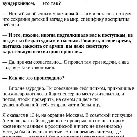
вундеркиндом, — это так?
— Нет, я был обычным мальчишкой — им и остаюсь, потому
что сохранил детский взгляд на мир, специфику восприятия
ребенка.
— И это, похоже, иногда подталкивало вас к поступкам, не
по-детски безрассудным и смелым. Говорят, в свое время,
пытаясь закосить от армии, вы даже советскую
карательную психиатрию прошли...
— Да, причем сознательно... Я провел там три недели, а два
года все-таки сэкономил.
— Как же это происходило?
— Вполне заурядно. Ты объявляешь себя психом, приходишь в
психоневрологический диспенсер по месту жительства, и
потом, чтобы проверить, на самом ли деле ты
душевнобольной, тебя отправляют в больницу.
Я оказался в 13-й, на окраине Москвы. В советской психушке
(не знаю, как сейчас, давно не проверял, но по некоторым
косвенным данным в российской ничего не изменилось)
методы были очень простые. Это тюремная система, где