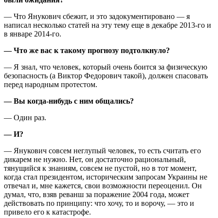
— Что Янукович сбежит, и это задокументировано — я
написал несколько статей на эту тему еще в декабре 2013-го и
в январе 2014-го.
— Что же вас к такому прогнозу подтолкнуло?
— Я знал, что человек, который очень боится за физическую
безопасность (а Виктор Федорович такой), должен спасовать
перед народным протестом.
— Вы когда-нибудь с ним общались?
— Один раз.
— И?
— Янукович совсем неглупый человек, то есть считать его
дикарем не нужно. Нет, он достаточно рациональный,
тянущийся к знаниям, совсем не пустой, но в тот момент,
когда стал президентом, историческим запросам Украины не
отвечал и, мне кажется, свои возможности переоценил. Он
думал, что, взяв реванш за поражение 2004 года, может
действовать по принципу: что хочу, то и ворочу, — это и
привело его к катастрофе.