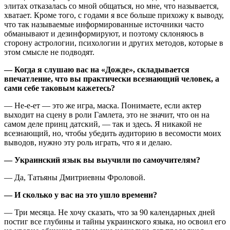
элитах отказалась со мной общаться, но мне, что называется,
хватает. Кроме того, с годами я все больше прихожу к выводу,
что так называемые информированные источники часто
обманывают и дезинформируют, и поэтому склоняюсь в
сторону астрологии, психологии и других методов, которые в
этом смысле не подводят.
— Когда я слушаю вас на «Дожде», складывается
впечатление, что вы прак­тически всезнающий человек, а
сами себе таковым кажетесь?
— Не-е-ет — это же игра, маска. Понимаете, если актер
выходит на сцену в роли Гамлета, это не значит, что он на
самом деле принц датский, — так и здесь. Я никакой не
всезнающий, но, чтобы убедить аудиторию в весомости моих
выводов, нужно эту роль играть, что я и делаю.
— Украинский язык вы выучили по самоучителям?
— Да, Татьяны Дмитриевны Фроловой.
— И сколько у вас на это ушло времени?
— Три месяца. Не хочу сказать, что за 90 календарных дней
постиг все глубины и тайны украинского языка, но освоил его