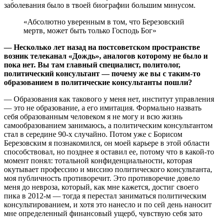
заболевания было в твоей биографии большим минусом.
«Абсолютно уверенным в том, что Березовский
мертв, может быть только Господь Бог»
— Несколько лет назад на постсоветском пространстве
возник телеканал «Дождь», аналогов которому не было и
пока нет. Вы там главный специалист, политолог,
политический консультант — почему же вы с таким-то
образованием в политические консультанты пошли?
— Образования как такового у меня нет, институт управления
— это не образование, а его имитация. Формально назвать
себя образованным человеком я не могу и всю жизнь
самообразованием занимаюсь, а политическим консультантом
стал в середине 90-х случайно. Потом уже с Борисом
Березовским я познакомился, он моей карьере в этой области
способствовал, но позднее я оставил ее, потому что в какой-то
момент понял: тотальной конфиденциальности, которая
окутывает профессию и миссию политического консультанта,
моя публичность противоречит. Это противоречие довело
меня до невроза, который, как мне кажется, достиг своего
пика в 2012-м — тогда я перестал заниматься политическим
консультированием, и хотя это нанесло и по сей день наносит
мне определенный финансовый ущерб, чувствую себя зато