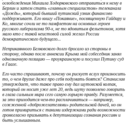
освобождения Михаила Ходорковского отправиться к нему в
Берлин и затем стать «глав­ным специалистом» телеканала
«Дождь», который бывший путинский узник финансово
поддерживает. Его книгу «Покаяние», посвященную Гайдару и
Ко, многие сочли не то памфлетом на основных героев
русского либерализма 90-х, не то ядовитым фельетоном, хотя
мало кто с такой неистовой силой желал России
демократического будущего...
Неприкаянного Белковского долго бросало из стороны в
сторону, однако после аннексии Крыма мой собеседник занял
однозначную позицию — проукраинскую и посулил Путину суд
в Гааге.
Его часто спрашивают, почему он рискует вслух произносить
то, о чем другие даже про себя подумать боятся? Станислав
утверждает, что такое право ему дал шутовской колпак,
который он носит уже лет 20, ведь шуту позволено говорить
в глаза сильным мира сего самую горькую правду. Разумеется,
за это приходится чем-то расплачиваться — например,
сожженной «доброжелателями» родительской дачей, но он
готов примириться с такими издержками ради возможности
громогласно призывать к депутинизации сознания россиян и
быть услышанным.