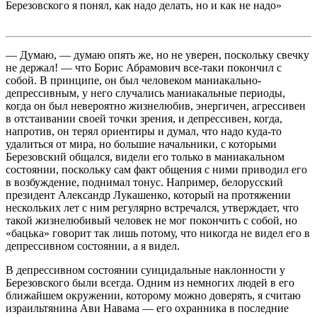
Березовского я понял, как надо делать, но и как не надо»
— Думаю, — думаю опять же, но не уверен, поскольку свечку
не держал! — что Борис Абрамович все-таки покончил с
собой. В принципе, он был человеком маниакально-
депрессивным, у него случались маниакальные периоды,
когда он был невероятно жизнелюбив, энергичен, агрессивен
в отстаивании своей точки зрения, и депрессивен, когда,
напротив, он терял ориентиры и думал, что надо куда-то
удалиться от мира, но большие начальники, с которыми
Березовский общался, видели его только в маниакальном
состоянии, поскольку сам факт общения с ними приводил его
в возбуждение, поднимал тонус. Например, белорусский
президент Александр Лукашенко, который на протяжении
нескольких лет с ним регулярно встречался, утверждает, что
такой жизнелюбивый человек не мог покончить с собой, но
«бацька» говорит так лишь потому, что никогда не видел его в
депрессивном состоянии, а я видел.
В депрессивном состоянии суицидальные наклонности у
Березовского были всег­да. Одним из немногих людей в его
ближайшем окружении, которому можно доверять, я считаю
израильтянина Ави Навама — его охранника в последние