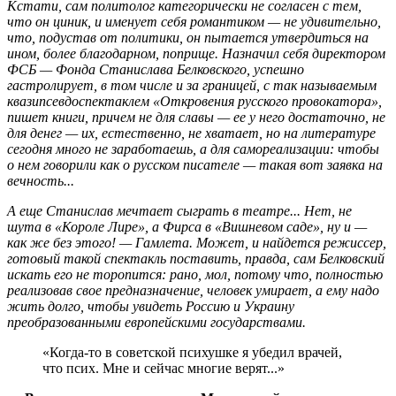
Кстати, сам политолог категорически не согласен с тем,
что он циник, и именует себя романтиком — не удивительно,
что, под­устав от политики, он пытается утвердиться на
ином, более благодарном, поприще. Назначил себя директором
ФСБ — Фонда Станислава Белковского, успешно
гастролирует, в том числе и за границей, с так называемым
квазипсевдоспектаклем «Откровения русского провокатора»,
пишет книги, причем не для славы — ее у него достаточно, не
для денег — их, естественно, не хватает, но на литературе
сегодня много не заработаешь, а для самореализации: чтобы
о нем говорили как о русском писателе — такая вот заявка на
вечность...
А еще Станислав мечтает сыграть в театре... Нет, не
шута в «Короле Лире», а Фирса в «Вишневом саде», ну и —
как же без этого! — Гамлета. Может, и найдется режиссер,
готовый такой спектакль поставить, правда, сам Белковский
искать его не торопится: рано, мол, потому что, полностью
реализовав свое предназначение, человек умирает, а ему надо
жить долго, чтобы увидеть Россию и Украину
преобразованными европейскими государствами.
«Когда-то в советской психушке я убедил врачей,
что псих. Мне и сейчас многие верят...»