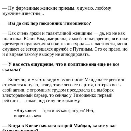
— Ну, фирменные женские приемы, я думаю, любому
мужчине известны...
— Вы до сих пор поклонник Тимошенко?
— Как очень яркой и талантливой женщины — да, но не как
политика: Юлия Владимировна, с моей точки зрения, все-таки
чрезмерно прагматична и конъюнктурна — в частности, меня
смущает ее затянувшаяся дружба с Путиным. Это ее право, но
и я вправе такому выбору не аплодировать.
— У вас есть ощущение, что в политике она еще не все
сказала?
— Конечно, и мы это видим: если после Майдана ее рейтинг
стремился к нулю, вследствие чего ее партия, потеряв весь
свой актив, с огромным трудом преодолела на выборах
электоральный барьер, то сейчас у Тимошенко первый
рейтинг — такое под силу не каждому.
«Янукович — трагическая фигура? Нет,
водевильная»
— Когда в Киеве начался второй Майдан, какие у вас
были ожидания?