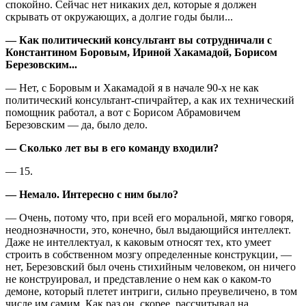
спокойно. Сейчас нет никаких дел, которые я должен
скрывать от окружающих, а долгие годы были...
— Как политический консультант вы сотрудничали с
Константином Боровым, Ириной Хакамадой, Борисом
Березовским...
— Нет, с Боровым и Хакамадой я в начале 90-х не как
политический консультант-спичрайтер, а как их технический
помощник работал, а вот с Борисом Абрамовичем
Березовским — да, было дело.
— Сколько лет вы в его команду входили?
— 15.
— Немало. Интересно с ним было?
— Очень, потому что, при всей его моральной, мягко говоря,
неоднозначности, это, конечно, был выдающийся интеллект.
Даже не интеллектуал, к каковым относят тех, кто умеет
строить в собственном мозгу определенные конструкции, —
нет, Березовский был очень стихийным человеком, он ничего
не конструировал, и представление о нем как о каком-то
демоне, который плетет интриги, сильно преувеличено, в том
числе им самим. Как раз он, скорее, рассчитывал на