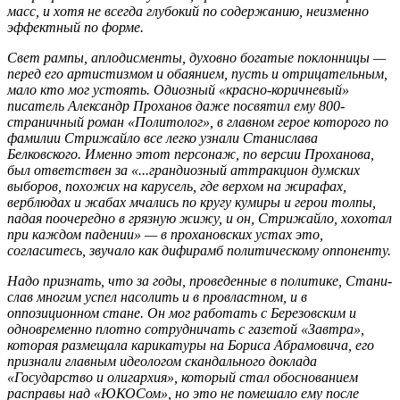
масс, и хотя не всегда глубокий по содержанию, неизменно
эффектный по форме.
Свет рампы, аплодисменты, духовно богатые поклонницы —
перед его артистизмом и обаянием, пусть и отрицательным,
мало кто мог устоять. Одиозный «красно-коричневый»
писатель Александр Проханов даже посвятил ему 800-
страничный роман «Политолог», в главном герое которого по
фамилии Стрижайло все легко узнали Станислава
Белковского. Именно этот персонаж, по версии Проханова,
был ответствен за «...грандиозный аттракцион думских
выборов, похожих на карусель, где верхом на жирафах,
верблюдах и жабах мчались по кругу кумиры и герои толпы,
падая поочередно в грязную жижу, и он, Стрижайло, хохотал
при каждом падении» — в прохановских устах это,
согласитесь, звучало как дифирамб политическому оппоненту.
Надо признать, что за годы, проведенные в политике, Ста­ни­
слав многим успел насолить и в провластном, и в
оппозиционном стане. Он мог работать с Березовским и
одновременно плотно сотрудничать с газетой «Завтра»,
которая размещала карикатуры на Бориса Абрамовича, его
признали главным идеологом скандального доклада
«Государство и олигархия», который стал обоснованием
расправы над «ЮКОСом», но это не помешало ему после