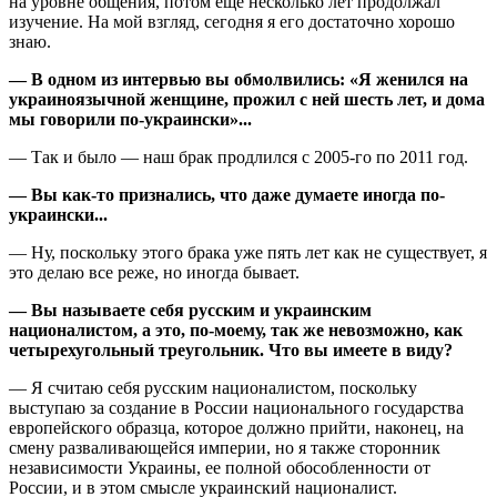
на уровне общения, потом еще несколько лет продолжал
изучение. На мой взгляд, сегодня я его достаточно хорошо
знаю.
— В одном из интервью вы обмолвились: «Я женился на
украиноязычной женщине, прожил с ней шесть лет, и дома
мы говорили по-украински»...
— Так и было — наш брак продлился с 2005-го по 2011 год.
— Вы как-то признались, что даже думаете иногда по-
украински...
— Ну, поскольку этого брака уже пять лет как не существует, я
это делаю все реже, но иногда бывает.
— Вы называете себя русским и ук­ра­инским
националистом, а это, по-моему, так же невозможно, как
четырех­угольный треугольник. Что вы имеете в виду?
— Я считаю себя русским националистом, поскольку
выступаю за создание в России национального государства
европейского образца, которое должно прийти, наконец, на
смену разваливающейся империи, но я также сторонник
независимос­ти Украины, ее полной обособленности от
России, и в этом смысле украинский нацио­налист.