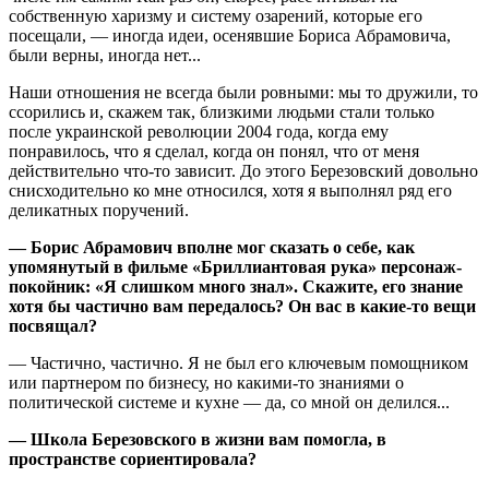
собственную харизму и систему озарений, которые его
посещали, — иногда идеи, осенявшие Бориса Абрамовича,
были верны, иногда нет...
Наши отношения не всегда были ровными: мы то дружили, то
ссорились и, скажем так, близкими людьми стали только
после украинской революции 2004 года, когда ему
понравилось, что я сделал, когда он понял, что от меня
действительно что-то зависит. До этого Березовский довольно
снисходительно ко мне относился, хотя я выполнял ряд его
деликатных поручений.
— Борис Абрамович вполне мог сказать о себе, как
упомянутый в фильме «Бриллиантовая рука» персонаж-
покойник: «Я слишком много знал». Скажите, его знание
хотя бы частично вам передалось? Он вас в какие-то вещи
посвящал?
— Частично, частично. Я не был его ключевым помощником
или партнером по бизнесу, но какими-то знаниями о
политической системе и кухне — да, со мной он делился...
— Школа Березовского в жизни вам помогла, в
пространстве сориентировала?