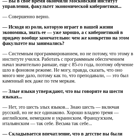
— Вы в свое время окончили Московский институт
управления, факультет экономической кибернетики...
— Совершенно верно.
— Исходя из роли, которую играет в нашей жизни
экономика, знать ее — уже хорошо, а с кибернетикой в
придачу вообще замечательно: чем же конкретно на этом
факультете вы занимались?
— Системным программированием, но не потому, что этому в
институте учился. Работать с программным обеспечением
начал значительно раньше, еще с 85-го года, поэтому обучение
шло в фоновом режиме. Не могу, правда, сказать, что оно
много мне дало, потому как то, что преподавали, — это был
каменный век даже по тем меркам.
— Злые языки утверждают, что вы говорите на шести
языках...
— Нет, это шесть злых языков... Знаю шесть — включая
русский, но не все одинаково. Хорошо владею тремя —
английским, немецким и украинским. Французским,
итальянским — так себе. Весьма так себе...
— Складывается впечатление, что в детстве вы были