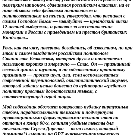
немецким шпионом, сдавшимся российским властям, на ее
пике объявил себя фейковым политологом и
политсоветником на пенсии, утверждал, что распивал с
самим Господом Богом — завидуйте! — ирландский виски
12-летней выдержки, и ратовал за восстановление
монархии в России с приведением на престол британских
Виндзоров...
Речь, как вы уже, наверное, догадались, об известном, но при
этом и самом загадочном российском политологе
Станиславе Белковском, которого друзья и почитатели
называют коротко и энергично — Стас. Он — признанный
веселый циник и шутник, а по собственному ироничному
признанию — просто шут, или, если воспользоваться
современной терминологией, околополитический шоумен,
который задался целью донести до аудитории «гребаную
политику простым довлатовским языком, с
соответствующей игрой лица».
Мой собеседник обожает потрясать публику виртуозным
стебом, парадоксальными тезисами и подчеркнуто
провокационными формулировками: талант этот он
отточил в конце 90-х, сочиняя убойные тексты для
телекиллера Сергея Доренко — того самого, который
(помните?) «мочил» на ОРТ лужковско-примаковскую