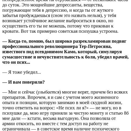
до суток. Это мощнейшие депрессанты, вещества,
погружающие тебя в депрессию, и когда ты от жуткого
забытья пробуждаешься (сном это назвать нельзя), у тебя
возникает устойчивое желание выброситься в окно, но
осуществить его ты не можешь, потому что прикован к
кровати. Вот так примерно советская психушка устроена.
— Когда-то, помню, был широко разрекламирован подвиг
профессионального революционера Тер-Петросяна,
известного под псевдонимом Камо, который, симулируя
сумасшествие и не­чув­ствительность к боли, убедил врачей,
что он псих...
— Я тоже убедил...
— И вам поверили?
— Мне и сейчас (
улыбается
) многие верят, причем без всяких
препаратов. Впро­чем, я и сам с учетом моего жизненного
опыта и позиции, которую занимаю в моей скудной жизни,
точно ответить на вопрос: «Не псих ли я?» — не могу, но в
психушке да, мою игру приняли за чистую монету и статью 8б
мне дали — кстати, весьма выгодную. Она позволяла от
армии откосить, но вместе с тем доступ на работу не
ограничивала — в советское время наличие психического