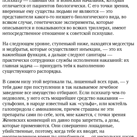
психиатр — главный бог и воинский начальник, который
отличается от пациентов биологически. С его точки зрения,
вверенные ему существа людьми не являются — это
представители какого-то низшего биологического вида, во
всяком случае, генетические эксперименты, которые
описываются и показываются во всяких триллерах, имеют
непосредственное отношение к советской психушке.
На следующем уровне, ступенькой ниже, находятся медсестры
и медбратья, которые осуществляют инъекции, — это их
важнейшая функция, а дальше следуют санитары —
практически сотрудники службы исполнения наказаний: их
главная задача — принудить тебя к выполнению
существующего распорядка.
В самом низу этой вертикали ты, лишенный всех прав, — у
тебя даже при поступлении в так называемое лечебное
заведение все имущество отбирают. Если психиатр чем-то
недоволен, у него есть мощнейшее средство наказания —
сульфозин, в народе известный как «сульфа», или коктейль
галоперидола с аминазином, причем страшны не эти
препараты сами по себе, хотя, мне кажется, с точки зрения
Женевских конвенций их давно пора запретить, а дозы,
которые применяются. Они совершенно лошадиные,
убийственные, поэтому, когда тебе их вводят, на
неопределенное время ты отрубаешься — от нескольких часов