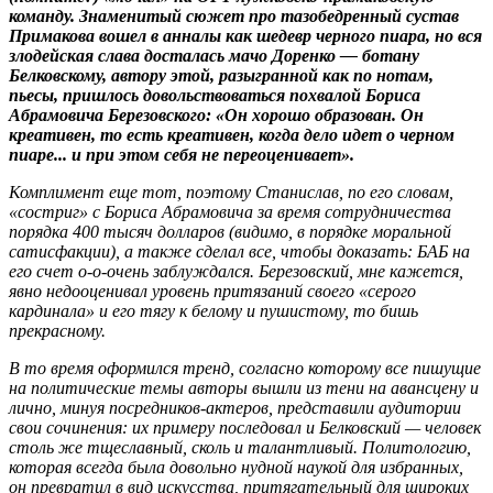
команду. Знаменитый сюжет про тазобедренный сустав
Примакова вошел в анналы как шедевр черного пиара, но вся
злодейская слава досталась мачо Доренко — ботану
Белковскому, автору этой, разыгранной как по нотам,
пьесы, пришлось довольствоваться похвалой Бориса
Абрамовича Березовского: «Он хорошо образован. Он
креативен, то есть креативен, когда дело идет о черном
пиаре... и при этом себя не переоценивает».
Комплимент еще тот, поэтому Станислав, по его словам,
«состриг» с Бориса Абрамовича за время сотрудничества
порядка 400 тысяч долларов (видимо, в порядке моральной
сатисфакции), а также сделал все, чтобы доказать: БАБ на
его счет о-о-очень заблуждался. Березовский, мне кажется,
явно недооценивал уровень притязаний своего «серого
кардинала» и его тягу к белому и пушистому, то бишь
прекрасному.
В то время оформился тренд, согласно которому все пишущие
на политические темы авторы вышли из тени на авансцену и
лично, минуя посредников-актеров, представили аудитории
свои сочинения: их примеру последовал и Белковский — человек
столь же тщеславный, сколь и талантливый. Политологию,
которая всегда была довольно нудной наукой для избранных,
он превратил в вид искусства, притягательный для широких