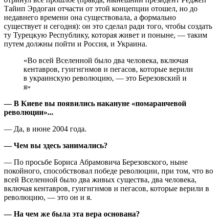
Тайип Эрдоган отчасти от этой концепции отошел, но до
недавнего времени она существовала, а формально
существует и сегодня): он это сделал ради того, чтобы создать
ту Турецкую Республику, которая живет и поныне, — таким
путем должны пойти и Россия, и Украина.
«Во всей Вселенной было два человека, включая
кентавров, гуигнгнмов и пегасов, которые верили
в украинскую революцию, — это Березовский и
я»
— В Киеве вы появились накануне «по­маранчевой
революции»...
— Да, в июне 2004 года.
— Чем вы здесь занимались?
— По просьбе Бориса Абрамовича Березовского, ныне
покойного, способствовал победе революции, при том, что во
всей Вселенной было два живых существа, два человека,
включая кентавров, гуигнгнмов и пегасов, которые верили в
революцию, — это он и я.
— На чем же была эта вера основана?