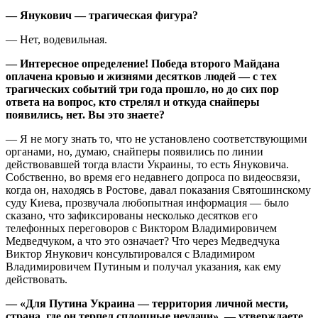
— Янукович — трагическая фигура?
— Нет, водевильная.
— Интересное определение! Победа второго Майдана
оплачена кровью и жизнями десятков людей — с тех
трагических событий три года прошло, но до сих пор
ответа на вопрос, кто стрелял и откуда снайперы
появились, нет. Вы это знаете?
— Я не могу знать то, что не установлено соответствующими
органами, но, думаю, снайперы появились по линии
действовавшей тогда власти Украины, то есть Януковича.
Собственно, во время его недавнего допроса по видеосвязи,
когда он, находясь в Ростове, давал показания Святошинскому
суду Киева, прозвучала любопытная информация — было
сказано, что зафиксированы несколько десятков его
телефонных переговоров с Виктором Владимировичем
Медведчуком, а что это означает? Что через Медведчука
Виктор Янукович консультировался с Владимиром
Владимировичем Путиным и получал указания, как ему
действовать.
— «Для Путина Украина — территория личной мести,
страна, где он терпел сплошные неудачи», — утверждаете