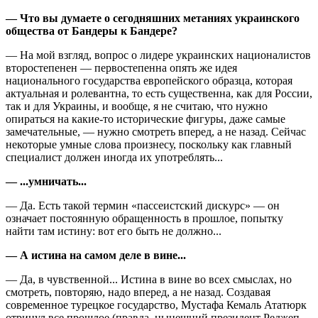
— Что вы думаете о сегодняшних метаниях украинского
общества от Бандеры к Бандере?
— На мой взгляд, вопрос о лидере украинских националистов
второстепенен — первостепенна опять же идея
национального государства европейского образца, которая
актуальная и ролевантна, то есть существенна, как для России,
так и для Украины, и вообще, я не считаю, что нужно
опираться на какие-то исторические фигуры, даже самые
замечательные, — нужно смотреть вперед, а не назад. Сейчас
некоторые умные слова произнесу, поскольку как главный
специалист должен иногда их употреблять...
— ...умничать...
— Да. Есть такой термин «пассеистский дискурс» — он
означает постоянную обращенность в прошлое, попытку
найти там истину: вот его быть не должно...
— А истина на самом деле в вине...
— Да, в чувственной... Истина в вине во всех смыслах, но
смотреть, повторяю, надо вперед, а не назад. Создавая
современное турецкое государство, Мустафа Кемаль Ататюрк
отринул все прошлое (правда, нынешний президент Реджеп