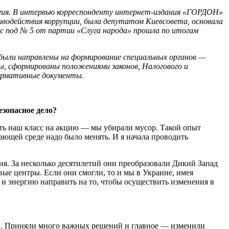
огия. В интервью корреспонденту ин­тер­нет-издания «ГОРДОН»
иводействия коррупции, была депутатом Киевсовета, основала
с под № 5 от партии «Слуга народа» прошла по итогам
 были направлены на формирование специальных органов —
ы, сформированы положениями законов, Налогового и
нормативные документы.
езопасное дело?
зять наш класс на акцию — мы убирали мусор. Такой опыт
ающей среде надо было менять. И я начала проводить
я. За несколько десятилетий они преобразовали Дикий Запад
ые центры. Если они смогли, то и мы в Украине, имея
 и энергию направить на то, чтобы осуществить изменения в
ти. Приняли много важных решений и главное — изменили