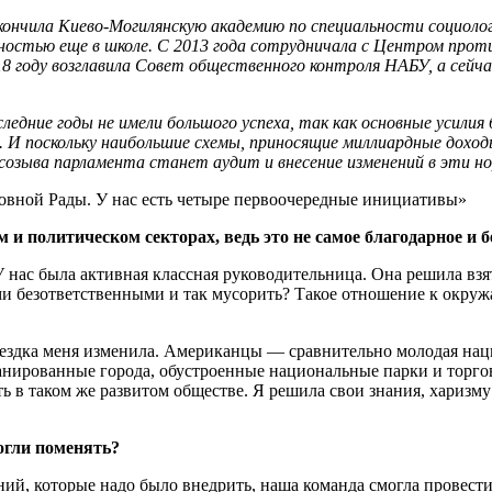
 Окончила Киево-Могилянскую академию по специальности социол
ностью еще в школе. С 2013 года сотрудничала с Центром прот
 году возглавила Совет общественного контроля НАБУ, а сейча
едние годы не имели большого успеха, так как основные усилия
 И поскольку наибольшие схемы, приносящие миллиардные доход
 созыва парламента станет аудит и внесение изменений в эти 
овной Рады. У нас есть четыре первоочередные инициативы»
 политическом секторах, ведь это не самое благо­дарное и б
 У нас была активная классная руководительница. Она решила в
ми безответственными и так мусорить? Такое отношение к окруж
ездка меня изменила. Американцы — сравнительно молодая наци
нированные города, обустроенные национальные парки и торгов
 в таком же развитом обществе. Я решила свои знания, харизму
огли поменять?
ний, которые надо было внедрить, наша команда смогла провес