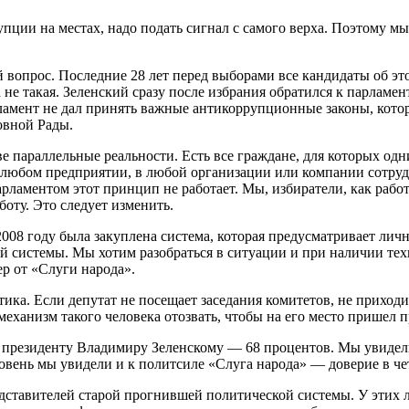
пции на местах, надо подать сигнал с самого верха. Поэтому м
вопрос. Последние 28 лет перед выборами все кандидаты об это
а не такая. Зеленский сразу после избрания обратился к парлам
ламент не дал принять важные антикоррупционные законы, кото
овной Рады.
ве параллельные реальности. Есть все граждане, для которых од
 любом предприятии, в любой организации или компании сотрудн
 парламентом этот принцип не работает. Мы, избиратели, как раб
боту. Это следует изменить.
 2008 году была закуплена система, которая предусматривает ли
й системы. Мы хотим разобраться в ситуации и при наличии тех
ер от «Слуги народа».
ка. Если депутат не посещает заседания комитетов, не приходит
еханизм такого человека отозвать, чтобы на его место пришел п
президенту Вла­димиру Зеленскому — 68 процентов. Мы увидели
 уровень мы увидели и к политсиле «Слуга народа» — доверие в 
дставителей старой прогнившей политической системы. У этих л