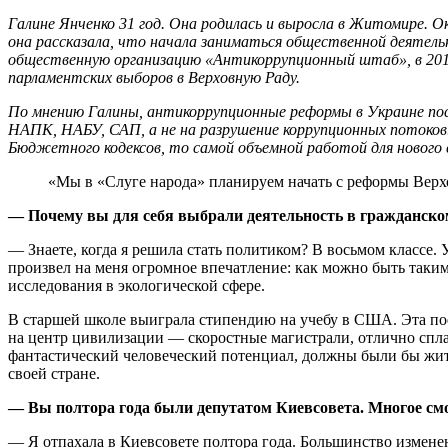
Галине Янченко 31 год. Она родилась и вы­росла в Житомире.
она рассказала, что начала заниматься общественной деятель
общественную организацию «Антикоррупционный штаб», в 2018
парламентских выборов в Верховную Раду.
По мнению Галины, антикоррупционные реформы в Украине посл
НАПК, НАБУ, САП, а не на разрушение коррупционных потоков.
Бюджетного кодексов, то самой объемной работой для нового
«Мы в «Слуге народа» планируем начать с реформы Верх
— Почему вы для себя выбрали деятельность в гражданском и
— Знаете, когда я решила стать политиком? В восьмом классе.
произвел на меня огромное впечатление: как можно быть таки
исследования в экологической сфере.
В старшей школе выиграла стипендию на учебу в США. Эта по
на центр цивилизации — скоростные магистрали, отлично спла
фантастический человеческий потенциал, должны были бы жить
своей стране.
— Вы полтора года были депутатом Киевсовета. Многое см
— Я отпахала в Киевсовете полтора года. Большинство измене