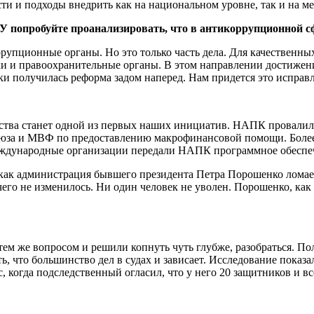
и и подходы внедрить как на на­циональном уровне, так и на ме
попробуйте про­анализировать, что в антикоррупционной сфе
пционные органы. Но это только часть дела. Для качественных,
ки и правоохранительные органы. В этом направлении достижен
олучилась реформа задом наперед. Нам придется это ис­правл
ства станет одной из первых наших инициатив. НАПК провалил
оюза и МВФ по предоставлению макрофинансовой помощи. Более
 международные организации передали НАПК программное обеспе
ак администрация бывшего президента Петра Порошенко ломает 
чего не изменилось. Ни один человек не уволен. Порошенко, как
тем же вопросом и решили копнуть чуть глубже, разобраться. По
ть, что большинство дел в судах и зависает. Исследование пока
с, когда подследственный огласил, что у него 20 за­щитников и вс