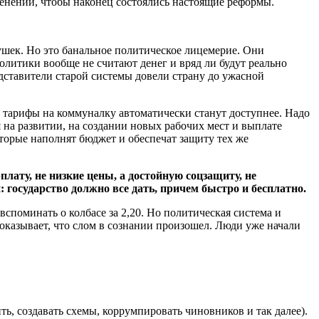
менений, чтобы наконец состоялись настоящие реформы.
шек. Но это банальное политическое лицемерие. Они
политики вообще не считают денег и вряд ли будут реально
едставители старой системы довели страну до ужасной
 и тарифы на коммуналку автоматически станут доступнее. Надо
 на развитии, на создании новых рабочих мест и выплате
торые наполнят бюджет и обеспечат защиту тех же
лату, не низкие цены, а достойную соцзащиту, не
 государство должно все дать, причем быстро и бесплатно.
споминать о колбасе за 2,20. Но политическая система и
оказывает, что слом в сознании произошел. Люди уже начали
ь, создавать схемы, коррумпировать чиновников и так далее).