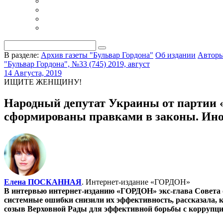
В разделе:
Архив газеты "Бульвар Гордона"
Об издании
Автор
"Бульвар Гордона", №33 (745) 2019, август
14 Августа, 2019
ИЩИТЕ ЖЕНЩИНУ!
Народный депутат Украины от партии
сформированы правками в законы. Иног
Елена ПОСКАННАЯ
. Интернет-издание «ГОРДОН»
В интервью интернет-изданию «ГОРДОН» экс-глава Совета 
системные ошибки снизили их эффективность, рассказала, к
созыв Верховной Рады для эффективной борьбы с коррупци