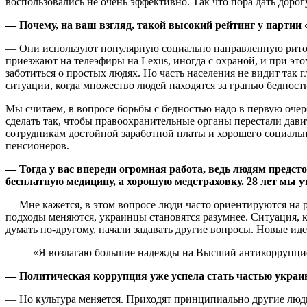
воспользовались не очень эффективно. Так что пора дать дор
— Почему, на ваш взгляд, такой вы­со­кий рейтинг у парт
— Они используют популярную социально направленную риторик
приезжают на телеэфиры на Lexus, иногда с охраной, и при это
заботиться о простых людях. Но часть населения не видит так 
ситуации, когда множество людей находятся за гранью бедност
Мы считаем, в вопросе борьбы с беднос­тью надо в первую оче
сделать так, чтобы правоохранительные органы перестали дави
сотрудникам достойной заработной платы и хорошего социально
пенсионеров.
— Тогда у вас впереди огромная работа, ведь людям предсто
бесплатную медицину, а хорошую медстраховку. 28 лет мы у
— Мне кажется, в этом вопросе люди часто ориентируются на р
подходы меняются, украинцы становятся разумнее. Ситуация, 
думать по-другому, начали задавать другие вопросы. Новые ид
«Я возлагаю большие надежды на Высший антикоррупцион
— Политическая коррупция уже ус­пе­ла стать частью укра
— Но культура меняется. Приходят принципиально другие люди,