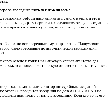
стах.
ре за последние пять лет изменилось?
 грамотных реформ надо начинать с самого начала, а это в
ий очень мало, сразу перешли к следующему этапу — созданию
ять и приложить много усилий, чтобы разрушить схемы.
о абсолютно все вверенные ему направления. Нашумевшее
 того, было требование по автоматической верификации
чение.
через колено и гоняет на Банковую членов агентства для
 мне кажется, понес политическую ответственность в том числе
лтора года назад начали мониторинг судебных заседаний.
зало: около 60 процентов заседаний по делам НАБУ и САП не
е должны принимать учас­тие в заседаниях. Если кто-то из его