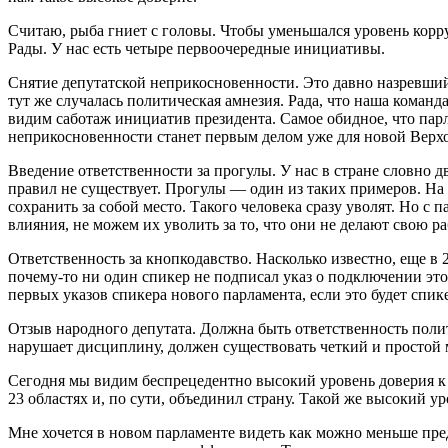
Считаю, рыба гниет с головы. Чтобы уменьшался уровень корру
Рады. У нас есть четыре первоочередные инициативы.
Снятие депутатской неприкосновенности. Это давно назревший 
тут же случалась политическая амнезия. Рада, что наша команд
видим саботаж инициатив президента. Самое обидное, что пар
неприкосновенности станет первым делом уже для новой Верх
Введение ответственности за прогулы. У нас в стране словно д
правил не существует. Прогулы — один из таких примеров. На
сохранить за собой место. Такого человека сразу уволят. Но с
влияния, не можем их уволить за то, что они не делают свою ра
Ответственность за кнопкодавство. Насколько известно, еще в
почему-то ни один спикер не подписал указ о подключении это
первых указов спикера нового парламента, если это будет спик
Отзыв народного депутата. Должна быть ответственность полити
нарушает дисциплину, должен существовать четкий и простой м
Сегодня мы видим беспрецедентно высокий уровень доверия к 
23 облас­тях и, по сути, объединил страну. Такой же высокий
Мне хочется в новом парламенте видеть как можно меньше пре