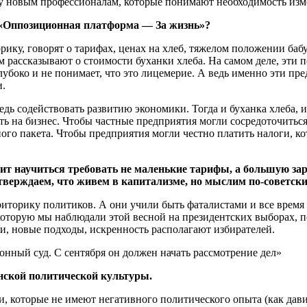
огу новым профессионалам, которые понимают необходимость из
ии «Оппозиционная платформа — За жизнь»?
у, говорят о тарифах, ценах на хлеб, тяжелом положении бабу
м рассказывают о стоимости буханки хлеба. На самом деле, эти 
глубоко и не понимает, что это лицемерие. А ведь именно эти пр
и.
редь содействовать развитию экономики. Тогда и буханка хлеба,
ть на бизнес. Чтобы частные предприятия могли сосредоточиться
го пакета. Чтобы предприятия могли честно платить налоги, ко
ит научиться требовать не маленькие тарифы, а большую зарп
тверждаем, что живем в капитализме, но мыслим по-советски:
иторику политиков. А они учили быть фаталистами и все время в
которую мы наблюдали этой весной на президентских выборах, п
еи, новые подходы, искренность располагают избирателей.
ный суд. С сентября он должен начать рассмотрение дел»
инской политической культуры.
 которые не имеют негативного политического опыта (как давит