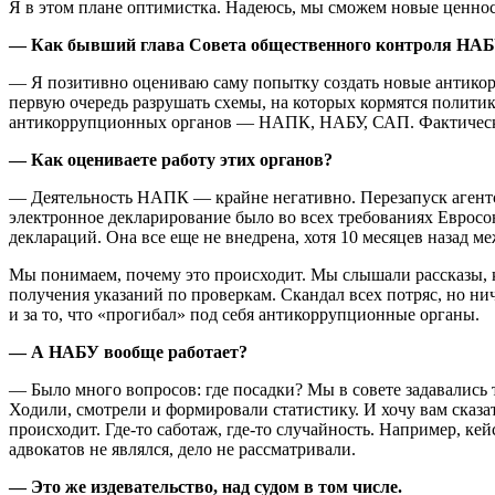
Я в этом пла­не оптимистка. Надеюсь, мы сможем новые ценност
— Как бывший глава Совета общест­венного контроля НАБУ 
— Я позитивно оцениваю саму попытку создать новые антикорру
первую очередь разрушать схемы, на которых кормятся полити
антикоррупционных органов — НАПК, НАБУ, САП. Фактически п
— Как оцениваете работу этих органов?
— Деятельность НАПК — крайне негативно. Перезапуск агент
электронное декларирование было во всех требованиях Еврос
деклараций. Она все еще не внедрена, хотя 10 месяцев назад
Мы понимаем, почему это происходит. Мы слышали рассказы, к
получения указаний по проверкам. Скандал всех потряс, но ни
и за то, что «прогибал» под себя антикоррупционные органы.
— А НАБУ вообще работает?
— Было много вопросов: где посадки? Мы в совете задавались 
Ходили, смотрели и формировали статистику. И хочу вам сказа
происходит. Где-то саботаж, где-то случайность. Например, кей
адвокатов не являлся, дело не рассматривали.
— Это же издевательство, над судом в том числе.