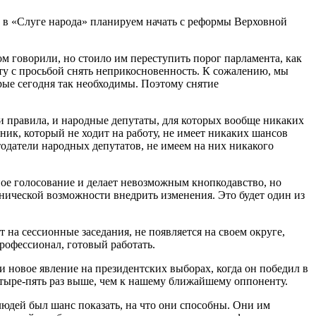
ы в «Слуге народа» планируем начать с реформы Верховной
м говорили, но стоило им переступить порог парламента, как
енту с просьбой снять неприкосновенность. К сожалению, мы
рые сегодня так необходимы. Поэтому снятие
ни правила, и народные депутаты, для которых вообще никаких
ик, который не ходит на работу, не имеет никаких шансов
отодатели народных депутатов, не имеем на них никакого
чное голосование и делает невозможным кнопкодавство, но
нической возможности внедрить изменения. Это будет один из
 на сессионные заседания, не появляется на своем округе,
рофессионал, готовый работать.
 новое явление на президентских выборах, когда он победил в
четыре-пять раз выше, чем к нашему ближайшему оппоненту.
юдей был шанс показать, на что они способны. Они им