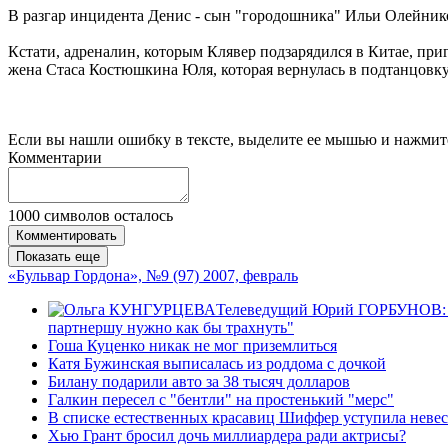
В разгар инцидента Денис - сын "городошника" Ильи Олейников
Кстати, адреналин, которым Клявер подзарядился в Китае, при
жена Стаса Костюшкина Юля, которая вернулась в подтанцовку
Если вы нашли ошибку в тексте, выделите ее мышью и нажмите
Комментарии
1000
символов осталось
Комментировать
Показать еще
«Бульвар Гордона», №9 (97) 2007, февраль
Телеведущий Юрий ГОРБУНОВ: "Ко
партнершу нужно как бы трахнуть"
Гоша Куценко никак не мог приземлиться
Катя Бужинская выписалась из роддома с дочкой
Билану подарили авто за 38 тысяч долларов
Галкин пересел с "бентли" на простенький "мерс"
В списке естественных красавиц Шиффер уступила неве
Хью Грант бросил дочь миллиардера ради актрисы?