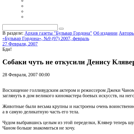
В разделе:
Архив газеты "Бульвар Гордона"
Об издании
Автор
«Бульвар Гордона», №9 (97) 2007, февраль
27 Февраля, 2007
Бди!
Собаки чуть не откусили Денису Клявер
28 Февраля, 2007 00:00
Восхищение голливудским актером и режиссером Джеки Чаном 
заглянуть в дом великого киномастера боевых искусств, на не
Животные были весьма крупны и настроены очень воинственно. 
а в самую деликатную часть его тела.
Чудом выбравшись целым из этой переделки, Клявер теперь шути
Чаном больше знакомиться не хочу.