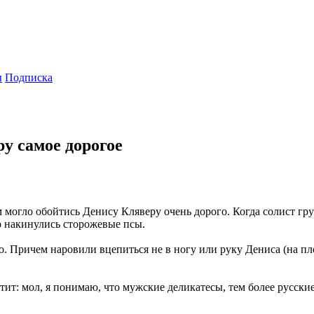
ы
Подписка
у самое дорогое
могло обойтись Денису Кляверу очень дорого. Когда солист гр
го накинулись сторожевые псы.
Причем наровили вцепиться не в ногу или руку Дениса (на плеч
т: мол, я понимаю, что мужские деликатесы, тем более русские, 