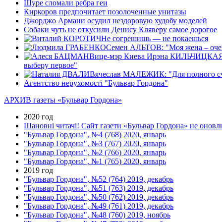
Шуре сломали ребра геи
Киркоров предпочитает позолоченные унитазы
Джорджо Армани осудил нездоровую худобу моделей
Собаки чуть не откусили Денису Кляверу самое дорогое
Не согрешишь — не покаешься
Семен АЛЬТОВ: "Моя жена – очень
Вице-мэр Киева Ирэна КИЛЬЧИЦКАЯ: "
выберу первое"
Вячеслав МАЛЕЖИК: "Для полного счас
Агентство нерухомості "Бульвар Гордона"
АРХИВ газеты «Бульвар Гордона»
2020 год
Шановні читачі! Сайт газети «Бульвар Гордона» не оновлю
"Бульвар Гордона", №4 (768) 2020, январь
"Бульвар Гордона", №3 (767) 2020, январь
"Бульвар Гордона", №2 (766) 2020, январь
"Бульвар Гордона", №1 (765) 2020, январь
2019 год
"Бульвар Гордона", №52 (764) 2019, декабрь
"Бульвар Гордона", №51 (763) 2019, декабрь
"Бульвар Гордона", №50 (762) 2019, декабрь
"Бульвар Гордона", №49 (761) 2019, декабрь
"Бульвар Гордона", №48 (760) 2019, ноябрь