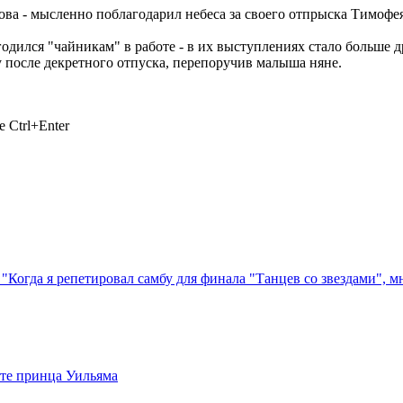
а - мысленно поблагодарил небеса за своего отпрыска Тимофея.
годился "чайникам" в работе - в их выступлениях стало больше 
 после декретного отпуска, перепоручив малыша няне.
 Ctrl+Enter
гда я репетировал самбу для финала "Танцев со звездами", мн
сте принца Уильяма