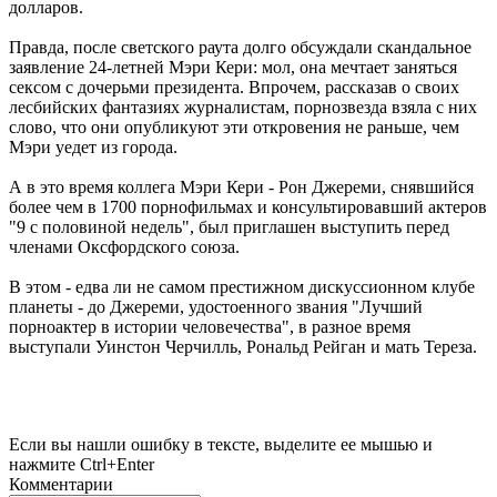
долларов.
Правда, после светского раута долго обсуждали скандальное
заявление 24-летней Мэри Кери: мол, она мечтает заняться
сексом с дочерьми президента. Впрочем, рассказав о своих
лесбийских фантазиях журналистам, порнозвезда взяла с них
слово, что они опубликуют эти откровения не раньше, чем
Мэри уедет из города.
А в это время коллега Мэри Кери - Рон Джереми, снявшийся
более чем в 1700 порнофильмах и консультировавший актеров
"9 с половиной недель", был приглашен выступить перед
членами Оксфордского союза.
В этом - едва ли не самом престижном дискуссионном клубе
планеты - до Джереми, удостоенного звания "Лучший
порноактер в истории человечества", в разное время
выступали Уинстон Черчилль, Рональд Рейган и мать Тереза.
Если вы нашли ошибку в тексте, выделите ее мышью и
нажмите Ctrl+Enter
Комментарии