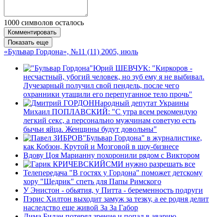
1000
символов осталось
Комментировать
Показать еще
«Бульвар Гордона», №11 (11) 2005, июль
Юрий ШЕВЧУК: "Киркоров -
несчастный, убогий человек, но зуб ему я не выбивал.
Лучезарный получил свой пендель, после чего
охранники утащили его перепуганное тело прочь"
Народный депутат Украины
Михаил ПОПЛАВСКИЙ: "С утра всем рекомендую
легкий секс, а персонально мужчинам советую есть
бычьи яйца. Женщины будут довольны"
"Бульвар Гордона" в журналистике,
как Кобзон, Крутой и Мозговой в шоу-бизнесе
Вдову Цоя Марианну похоронили рядом с Виктором
СМИ нужно разрешать все
Телепередача "В гостях у Гордона" поможет детскому
хору "Щедрик" спеть для Папы Римского
У Энистон - обьятия, у Питта - беременность подруги
Пэрис Хилтон выходит замуж за тезку, а ее родня делит
наследство еще живой За За Габор
Дима Билан потерял зрение и попал в аварию