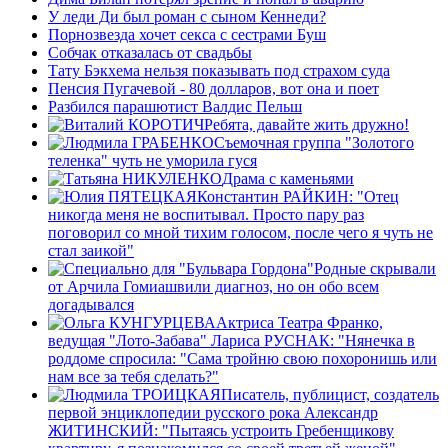
У леди Ди был роман с сыном Кеннеди?
Порнозвезда хочет секса с сестрами Буш
Собчак отказалась от свадьбы
Тату Бэкхема нельзя показывать под страхом суда
Пенсия Пугачевой - 80 долларов, вот она и поет
Разбился парашютист Валдис Пельш
Ребята, давайте жить дружно!
Съемочная группа "Золотого
теленка" чуть не уморила гуся
Драма с каменьями
Константин РАЙКИН: "Отец
никогда меня не воспитывал. Просто пару раз
поговорил со мной тихим голосом, после чего я чуть не
стал заикой"
Родные скрывали
от Арчила Гомиашвили диагноз, но он обо всем
догадывался
Актриса Театра Франко,
ведущая "Лото-Забава" Лариса РУСНАК: "Нянечка в
роддоме спросила: "Сама тройню свою похоронишь или
нам все за тебя сделать?"
Писатель, публицист, создатель
первой энциклопедии русского рока Александр
ЖИТИНСКИЙ: "Пытаясь устроить Гребенщикову