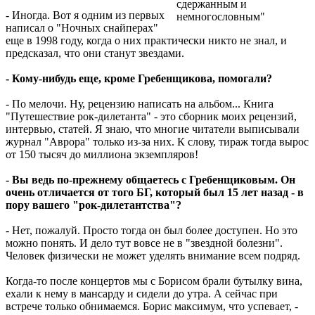
сдержанным и
- Иногда. Вот я одним из первых
немногословным"
написал о "Ночных снайперах"
еще в 1998 году, когда о них практически никто не знал, и
предсказал, что они станут звездами.
- Кому-нибудь еще, кроме Гребенщикова, помогали?
- По мелочи. Ну, рецензию написать на альбом... Книга
"Путешествие рок-дилетанта" - это сборник моих рецензий,
интервью, статей. Я знаю, что многие читатели выписывали
журнал "Аврора" только из-за них. К слову, тираж тогда вырос
от 150 тысяч до миллиона экземпляров!
- Вы ведь по-прежнему общаетесь с Гребенщиковым. Он
очень отличается от того БГ, который был 15 лет назад - в
пору вашего "рок-дилетантства"?
- Нет, пожалуй. Просто тогда он был более доступен. Но это
можно понять. И дело тут вовсе не в "звездной болезни".
Человек физически не может уделять внимание всем подряд.
Когда-то после концертов мы с Борисом брали бутылку вина,
ехали к нему в мансарду и сидели до утра. А сейчас при
встрече только обнимаемся. Борис максимум, что успевает, -