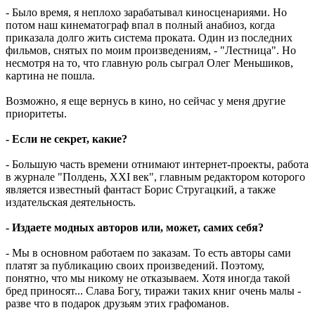
- Было время, я неплохо зарабатывал киносценариями. Но
потом наш кинематограф впал в полный анабиоз, когда
приказала долго жить система проката. Один из последних
фильмов, снятых по моим произведениям, - "Лестница". Но
несмотря на то, что главную роль сыграл Олег Меньшиков,
картина не пошла.
Возможно, я еще вернусь в кино, но сейчас у меня другие
приоритеты.
- Если не секрет, какие?
- Большую часть времени отнимают интернет-проекты, работа
в журнале "Полдень, XXI век", главным редактором которого
является известный фантаст Борис Стругацкий, а также
издательская деятельность.
- Издаете модных авторов или, может, самих себя?
- Мы в основном работаем по заказам. То есть авторы сами
платят за публикацию своих произведений. Поэтому,
понятно, что мы никому не отказываем. Хотя иногда такой
бред приносят... Слава Богу, тиражи таких книг очень малы -
разве что в подарок друзьям этих графоманов.