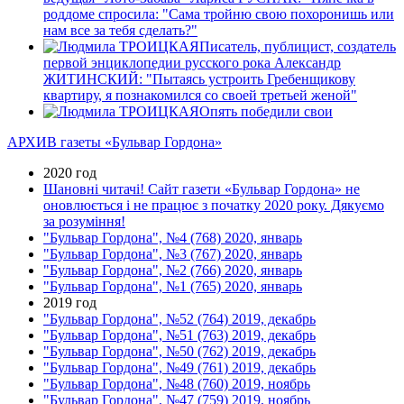
роддоме спросила: "Сама тройню свою похоронишь или
нам все за тебя сделать?"
Писатель, публицист, создатель
первой энциклопедии русского рока Александр
ЖИТИНСКИЙ: "Пытаясь устроить Гребенщикову
квартиру, я познакомился со своей третьей женой"
Опять победили свои
АРХИВ газеты «Бульвар Гордона»
2020 год
Шановні читачі! Сайт газети «Бульвар Гордона» не
оновлюється і не працює з початку 2020 року. Дякуємо
за розуміння!
"Бульвар Гордона", №4 (768) 2020, январь
"Бульвар Гордона", №3 (767) 2020, январь
"Бульвар Гордона", №2 (766) 2020, январь
"Бульвар Гордона", №1 (765) 2020, январь
2019 год
"Бульвар Гордона", №52 (764) 2019, декабрь
"Бульвар Гордона", №51 (763) 2019, декабрь
"Бульвар Гордона", №50 (762) 2019, декабрь
"Бульвар Гордона", №49 (761) 2019, декабрь
"Бульвар Гордона", №48 (760) 2019, ноябрь
"Бульвар Гордона", №47 (759) 2019, ноябрь