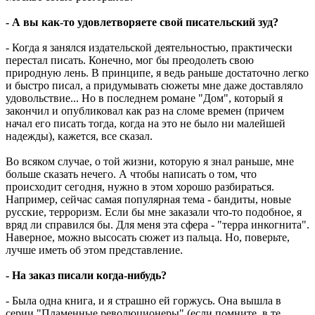
- А вы как-то удовлетворяете свой писательский зуд?
- Когда я занялся издательской деятельностью, практически
перестал писать. Конечно, мог бы преодолеть свою
природную лень. В принципе, я ведь раньше достаточно легко
и быстро писал, а придумывать сюжеты мне даже доставляло
удовольствие... Но в последнем романе "Дом", который я
закончил и опубликовал как раз на сломе времен (причем
начал его писать тогда, когда на это не было ни малейшей
надежды), кажется, все сказал.
Во всяком случае, о той жизни, которую я знал раньше, мне
больше сказать нечего. А чтобы написать о том, что
происходит сегодня, нужно в этом хорошо разбираться.
Например, сейчас самая популярная тема - бандиты, новые
русские, терроризм. Если бы мне заказали что-то подобное, я
вряд ли справился бы. Для меня эта сфера - "терра инкогнита".
Наверное, можно высосать сюжет из пальца. Но, поверьте,
лучше иметь об этом представление.
- На заказ писали когда-нибудь?
- Была одна книга, и я страшно ей горжусь. Она вышла в
серии "Пламенные революционеры" (если помните, в те