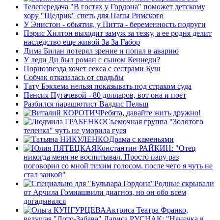
Телепередача "В гостях у Гордона" поможет детскому
хору "Щедрик" спеть для Папы Римского
У Энистон - обьятия, у Питта - беременность подруги
Пэрис Хилтон выходит замуж за тезку, а ее родня делит
наследство еще живой За За Габор
Дима Билан потерял зрение и попал в аварию
У леди Ди был роман с сыном Кеннеди?
Порнозвезда хочет секса с сестрами Буш
Собчак отказалась от свадьбы
Тату Бэкхема нельзя показывать под страхом суда
Пенсия Пугачевой - 80 долларов, вот она и поет
Разбился парашютист Валдис Пельш
Ребята, давайте жить дружно!
Съемочная группа "Золотого
теленка" чуть не уморила гуся
Драма с каменьями
Константин РАЙКИН: "Отец
никогда меня не воспитывал. Просто пару раз
поговорил со мной тихим голосом, после чего я чуть не
стал заикой"
Родные скрывали
от Арчила Гомиашвили диагноз, но он обо всем
догадывался
Актриса Театра Франко,
ведущая "Лото-Забава" Лариса РУСНАК: "Нянечка в