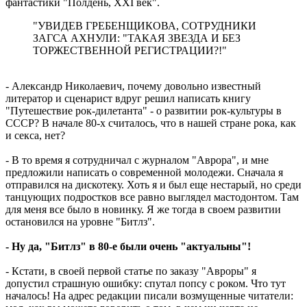
фантастики "Полдень, XXI век".
"УВИДЕВ ГРЕБЕНЩИКОВА, СОТРУДНИКИ
ЗАГСА АХНУЛИ: "ТАКАЯ ЗВЕЗДА И БЕЗ
ТОРЖЕСТВЕННОЙ РЕГИСТРАЦИИ?!"
- Александр Николаевич, почему довольно известный
литератор и сценарист вдруг решил написать книгу
"Путешествие рок-дилетанта" - о развитии рок-культуры в
СССР? В начале 80-х считалось, что в нашей стране рока, как
и секса, нет?
- В то время я сотрудничал с журналом "Аврора", и мне
предложили написать о современной молодежи. Сначала я
отправился на дискотеку. Хоть я и был еще нестарый, но среди
танцующих подростков все равно выглядел мастодонтом. Там
для меня все было в новинку. Я же тогда в своем развитии
остановился на уровне "Битлз".
- Ну да, "Битлз" в 80-е были очень "актуальны"!
- Кстати, в своей первой статье по заказу "Авроры" я
допустил страшную ошибку: спутал попсу с роком. Что тут
началось! На адрес редакции писали возмущенные читатели: