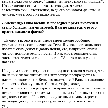
выдать дежурную фразу: "Сашка, ты прекрасно выглядишь!".
Но я отлично понимаю, что это говорится чисто
автоматически. Естественно, ведь его донимают фанаты, и
человек уже просто не включается.
- Александр Николаевич, в последнее время писателей
стало больше, чем читателей. Вам не кажется, что это
просто какая-то фигня?
- Думаю, так оно и есть. Такое впечатление особенно
усиливается после посещения Сети. Я много лет занимаюсь
издательским делом и давно понял, что, например, стихи
читают исключительно поэты. И как мне представляется,
чисто из-за чувства соперничества: "А че там конкурент
наваял?".
На одном своем выступлении перед писателями я сказал, что
на наших глазах письменная литература превращается в
народное творчество. Ведь что получается? Раньше народное
творчество было устным. Сказки, мифы, колядки...
Письменная же литература была привилегией элиты. Сначала
писало дворянство, потом разночинцы, а сейчас практически
все, кому не лень. Человек, вооруженный компьютером и
имеющий доступ к интернету, может опубликовать что
угодно.