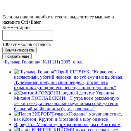
Если вы нашли ошибку в тексте, выделите ее мышью и
нажмите Ctrl+Enter
Комментарии
1000
символов осталось
Комментировать
Показать еще
«Бульвар Гордона», №11 (11) 2005, июль
Юрий ШЕВЧУК: "Киркоров -
несчастный, убогий человек, но зуб ему я не выбивал.
Лучезарный получил свой пендель, после чего
охранники утащили его перепуганное тело прочь"
Народный депутат Украины
Михаил ПОПЛАВСКИЙ: "С утра всем рекомендую
легкий секс, а персонально мужчинам советую есть
бычьи яйца. Женщины будут довольны"
"Бульвар Гордона" в журналистике,
как Кобзон, Крутой и Мозговой в шоу-бизнесе
Вдову Цоя Марианну похоронили рядом с Виктором
СМИ нужно разрешать все