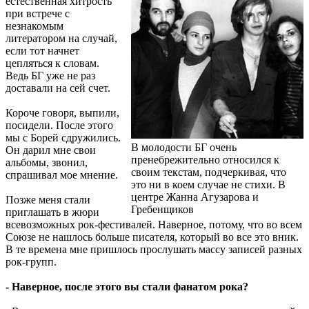
естественная хитрость
при встрече с
незнакомым
литератором на случай,
если тот начнет
цепляться к словам.
Ведь БГ уже не раз
доставали на сей счет.
Короче говоря, выпили,
посидели. После этого
мы с Борей сдружились.
В молодости БГ очень
Он дарил мне свои
пренебрежительно относился к
альбомы, звонил,
своим текстам, подчеркивая, что
спрашивал мое мнение.
это ни в коем случае не стихи. В
центре Жанна Агузарова и
Позже меня стали
Гребенщиков
приглашать в жюри
всевозможных рок-фестивалей. Наверное, потому, что во всем
Союзе не нашлось больше писателя, который во все это вник.
В те времена мне пришлось прослушать массу записей разных
рок-групп.
- Наверное, после этого вы стали фанатом рока?