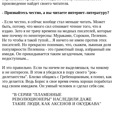
произведение найдет своего читателя.
- Признайтесь честно, а вы читаете интернет-литературу?
- Если честно, я сейчас вообще стал меньше читать. Может
быть, потому, что много сил отнимает чтение того, что я
издаю. Зато я не трачу времени на модных писателей, которые
мне почему-то неинтересны: Мураками, Сорокин, Пелевин.
Не то чтобы я такой тупой... Я ничего не имею против этих
писателей. Но прекрасно понимаю, что, скажем, львиная доля
популярности Пелевина - это грамотный пиар, избранный им
имидж. Он прикидывается таким загадочным, таким
недоступным...
И это правильно. Если ты ничем не выделяешься, ты никому
и не интересен. В этом я убедился в пору своего "рок-
дилетантства". Близко общаясь с Гребенщиковым, я понял, как
это делается. Ведь Борис в свое время очень хорошо поработал
над своим имиджем. Он умный человек и сделал себя сам.
"В СЕРИИ "ПЛАМЕННЫЕ
РЕВОЛЮЦИОНЕРЫ" НАСЛЕДИЛИ ДАЖЕ
ТАКИЕ ЛЮДИ, КАК АКСЕНОВ И ОКУДЖАВА"