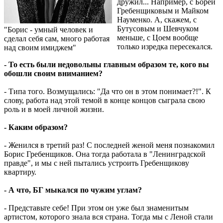
дружил... Например, с Борей
Гребенщиковым и Майком
Науменко. А, скажем, с
Бутусовым и Шевчуком
"Борис - умный человек и
меньше, с Цоем вообще
сделал себя сам, много работая
только изредка пересекался.
над своим имиджем"
- То есть были недовольны главным образом те, кого вы
обошли своим вниманием?
- Типа того. Возмущались: "Да что он в этом понимает?!". К
слову, работа над этой темой в конце концов сыграла свою
роль и в моей личной жизни.
- Каким образом?
- Женился в третий раз! С последней женой меня познакомил
Борис Гребенщиков. Она тогда работала в "Ленинградской
правде", и мы с ней пытались устроить Гребенщикову
квартиру.
- А что, БГ мыкался по чужим углам?
- Представьте себе! При этом он уже был знаменитым
артистом, которого знала вся страна. Тогда мы с Леной стали