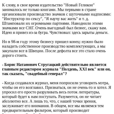
К слову, в свое время издательство "Новый Геликон"
занималось не только книгами. Мы первыми в стране
организовали производство значков с шуточными надписями:
"Инструктор по сексу", "Я научу вас жить" и т. д.
Штамповали их огромными партиями. Наводнили этими
значками все СНГ. Очень выгодный был бизнес, скажу вам.
Идею я привез из-за бугра. Чувствовал: здесь зарыты деньги.
Но в 98-м году этому бизнесу пришел конец: нужно было
наладить собственное производство комплектующих, а мы
закупали все в Швеции. После дефолта все это стало очень
дорого стоить.
- Борис Натанович Стругацкий действительно является
главным редактором журнала "Полдень, XXI век" или он,
так сказать, "свадебный генерал"?
- Когда создавался журнал, меня попросили уговорить мэтра,
чтобы он его возглавил. Признаться, он не очень-то и хотел. Я
упросил его просто разруливать весь поток литературы,
который будет к нам поступать. Разумеется, он не читает
абсолютно все. А лишь то, что, с нашей точки зрения,
заслуживает его внимания. В общем, все мы являемся тем
предварительным фильтром, который производит