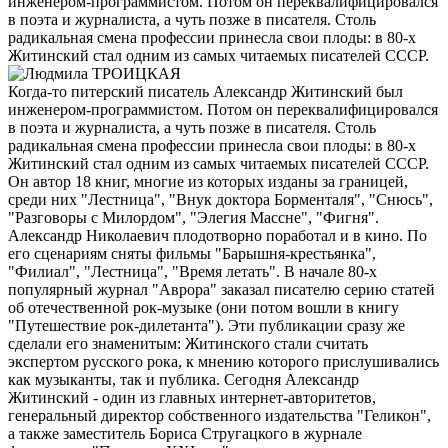
инженером-программистом. Потом он переквалифицировался
в поэта и журналиста, а чуть позже в писателя. Столь
радикальная смена профессии принесла свои плоды: в 80-х
Житинский стал одним из самых читаемых писателей СССР.
Когда-то питерский писатель Александр Житинский был
инженером-программистом. Потом он переквалифицировался
в поэта и журналиста, а чуть позже в писателя. Столь
радикальная смена профессии принесла свои плоды: в 80-х
Житинский стал одним из самых читаемых писателей СССР.
Он автор 18 книг, многие из которых изданы за границей,
среди них "Лестница", "Внук доктора Борменталя", "Снюсь",
"Разговоры с Милордом", "Элегия Массне", "Фигня".
Александр Николаевич плодотворно поработал и в кино. По
его сценариям сняты фильмы "Барышня-крестьянка",
"Филиал", "Лестница", "Время летать". В начале 80-х
популярный журнал "Аврора" заказал писателю серию статей
об отечественной рок-музыке (они потом вошли в книгу
"Путешествие рок-дилетанта"). Эти публикации сразу же
сделали его знаменитым: Житинского стали считать
экспертом русского рока, к мнению которого прислушивались
как музыканты, так и публика. Сегодня Александр
Житинский - один из главных интернет-авторитетов,
генеральный директор собственного издательства "Геликон",
а также заместитель Бориса Стругацкого в журнале