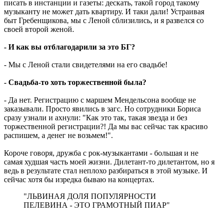
писать в инстанции и газеты: дескать, такой город такому
музыканту не может дать квартиру. И таки дали! Устраивая
быт Гребенщикова, мы с Леной сблизились, и я развелся со
своей второй женой.
- И как вы отблагодарили за это БГ?
- Мы с Леной стали свидетелями на его свадьбе!
- Свадьба-то хоть торжественной была?
- Да нет. Регистрацию с маршем Мендельсона вообще не
заказывали. Просто явились в загс. Но сотрудники Бориса
сразу узнали и ахнули: "Как это так, такая звезда и без
торжественной регистрации?! Да мы вас сейчас так красиво
распишем, а денег не возьмем!".
Короче говоря, дружба с рок-музыкантами - большая и не
самая худшая часть моей жизни. Дилетант-то дилетантом, но я
ведь в результате стал неплохо разбираться в этой музыке. И
сейчас хотя бы изредка бываю на концертах.
"ЛЬВИНАЯ ДОЛЯ ПОПУЛЯРНОСТИ
ПЕЛЕВИНА - ЭТО ГРАМОТНЫЙ ПИАР"