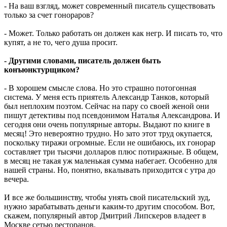
- На ваш взгляд, может современный писатель существовать
только за счет гонораров?
- Может. Только работать он должен как негр. И писать то, что
купят, а не то, чего душа просит.
- Другими словами, писатель должен быть
конъюнктурщиком?
- В хорошем смысле слова. Но это страшно потогонная
система. У меня есть приятель Александр Танков, который
был неплохим поэтом. Сейчас на пару со своей женой они
пишут детективы под псевдонимом Наталья Александрова. И
сегодня они очень популярные авторы. Выдают по книге в
месяц! Это невероятно трудно. Но зато этот труд окупается,
поскольку тиражи огромные. Если не ошибаюсь, их гонорар
составляет три тысячи долларов плюс потиражные. В общем,
в месяц не такая уж маленькая сумма набегает. Особенно для
нашей страны. Но, понятно, вкалывать приходится с утра до
вечера.
И все же большинству, чтобы унять свой писательский зуд,
нужно зарабатывать деньги каким-то другим способом. Вот,
скажем, популярный автор Дмитрий Липскеров владеет в
Москве сетью ресторанов.