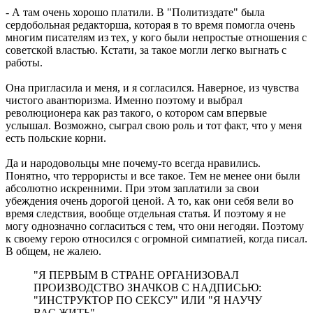
- А там очень хорошо платили. В "Политиздате" была
сердобольная редакторша, которая в то время помогла очень
многим писателям из тех, у кого были непростые отношения с
советской властью. Кстати, за такое могли легко выгнать с
работы.
Она пригласила и меня, и я согласился. Наверное, из чувства
чистого авантюризма. Именно поэтому и выбрал
революционера как раз такого, о котором сам впервые
услышал. Возможно, сыграл свою роль и тот факт, что у меня
есть польские корни.
Да и народовольцы мне почему-то всегда нравились.
Понятно, что террористы и все такое. Тем не менее они были
абсолютно искренними. При этом заплатили за свои
убеждения очень дорогой ценой. А то, как они себя вели во
время следствия, вообще отдельная статья. И поэтому я не
могу однозначно согласиться с тем, что они негодяи. Поэтому
к своему герою относился с огромной симпатией, когда писал.
В общем, не жалею.
"Я ПЕРВЫМ В СТРАНЕ ОРГАНИЗОВАЛ
ПРОИЗВОДСТВО ЗНАЧКОВ С НАДПИСЬЮ:
"ИНСТРУКТОР ПО СЕКСУ" ИЛИ "Я НАУЧУ
ВАС ЖИТЬ"