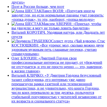
других»
Поэт в России больше, чем поэт
Павел ВОЛЯ: «Попугаев иногда
заводят геи, но если нормальные пацаны учат говорить:
«попка-дурак», то эти, наоборот, «попка-молодец»
Максим АВЕРИН: «Приехал, чтобы
вы увидели: я могу не только ловить бандитов»
Виталий КОРОТИЧ. Уходящая натура, или Двадцать лет
спустя
Солист дуэта «Чай вдвоем» Стас
КОСТЮШКИН: «Все упреки: мол, сколько можно двум
здоровым мужикам петь слащавые песенки, считаю
справедливыми»
Олег БЛОХИН: «Дмитрий Гордон свои
профессиональные интересы не продает, от убеждений
не отступается, и это не просто ценно — это, наверное,
в жизни главное»
Виталий КЛИЧКО: «У Дмитрия Гордона безусловный
талант собеседника, его интервью уже давно
перешагнули рамки газетной или телевизионной
журналистики, и не удивительно, что книги Гордона,
число коих перевалило за три десятка, пользуются
стабильной популярностью у читателей независимо от
их возраста и социального статуса»