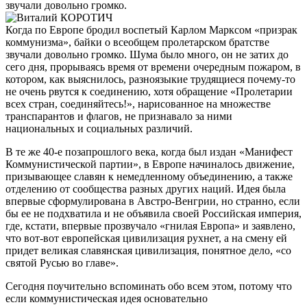
звучали довольно громко.
Когда по Европе бродил воспетый Карлом Марксом «призрак
коммунизма», байки о всеобщем пролетарском братстве
звучали довольно громко. Шума было много, он не затих до
сего дня, прорываясь время от времени очередным пожаром, в
котором, как выяснилось, разноязыкие трудящиеся почему-то
не очень рвутся к соединению, хотя обращение «Пролетарии
всех стран, соединяйтесь!», нарисованное на множестве
транспарантов и флагов, не признавало за ними
национальных и социальных различий.
В те же 40-е позапрошлого века, когда был издан «Манифест
Коммунистической партии», в Европе начиналось движение,
призывающее славян к немедленному объединению, а также
отделению от сообщества разных других наций. Идея была
впервые сформулирована в Австро-Венгрии, но странно, если
бы ее не подхватила и не объявила своей Российская империя,
где, кстати, впервые прозвучало «гнилая Европа» и заявлено,
что вот-вот европейская цивилизация рухнет, а на смену ей
придет великая славянская цивилизация, понятное дело, «со
святой Русью во главе».
Сегодня поучительно вспоминать обо всем этом, потому что
если коммунистическая идея основательно