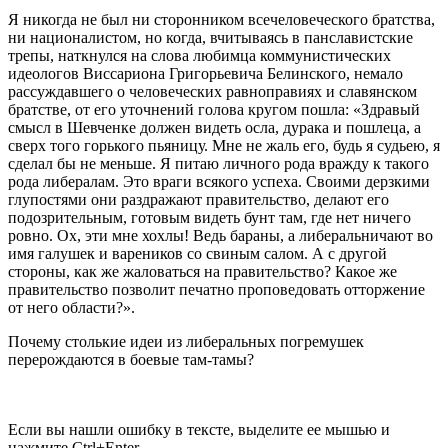
Я никогда не был ни сторонником всечеловеческого братства,
ни националистом, но когда, вчитываясь в панславистские
трепы, наткнулся на слова любимца коммунистических
идеологов Виссариона Григорьевича Белинского, немало
рассуждавшего о человеческих равноправиях и славянском
братстве, от его уточнений голова кругом пошла: «Здравый
смысл в Шевченке должен видеть осла, дурака и пошлеца, а
сверх того горького пьяницу. Мне не жаль его, будь я судьею, я
сделал бы не меньше. Я питаю личного рода вражду к такого
рода либералам. Это враги всякого успеха. Своими дерзкими
глупостями они раздражают правительство, делают его
подозрительным, готовым видеть бунт там, где нет ничего
ровно. Ох, эти мне хохлы! Ведь бараны, а либеральничают во
имя галушек и вареников со свиным салом. А с другой
стороны, как же жаловаться на правительство? Какое же
правительство позволит печатно проповедовать отторжение
от него области?».
Почему столькие идеи из либеральных погремушек
перерождаются в боевые там-тамы?
Если вы нашли ошибку в тексте, выделите ее мышью и
нажмите Ctrl+Enter