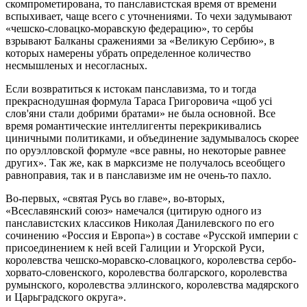
скомпрометирована, то панславистская время от времени
вспыхивает, чаще всего с уточнениями. То чехи задумывают
«чешско-словацко-моравскую федерацию», то сербы
взрывают Балканы сражениями за «Великую Сербию», в
которых намерены убрать определенное количество
несмышленых и несогласных.
Если возвратиться к истокам панславизма, то и тогда
прекраснодушная формула Тараса Григоровича «щоб yci
слов'яни стали добрими братами» не была основной. Все
время романтические интеллигенты перекрикивались
циничными политиками, и объединение задумывалось скорее
по оруэлловской формуле «все равны, но некоторые равнее
других». Так же, как в марксизме не получалось всеобщего
равноправия, так и в панславизме им не очень-то пахло.
Во-первых, «святая Русь во главе», во-вторых,
«Всеславянский союз» намечался (цитирую одного из
панславистских классиков Николая Данилевского по его
сочинению «Россия и Европа») в составе «Русской империи с
присоединением к ней всей Галиции и Угорской Руси,
королевства чешско-моравско-словацкого, королевства сербо-
хорвато-словенского, королевства болгарского, королевства
румынского, королевства эллинского, королевства мадярского
и Царьградского округа».