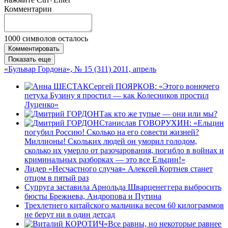
Комментарии
1000
символов осталось
Комментировать
Показать еще
«Бульвар Гордона», № 15 (311) 2011, апрель
Сергей ПОЯРКОВ: «Этого вонючего
петуха Бузину я простил — как Колесников простил
Луценко»
Так кто же тупые — они или мы?
Станислав ГОВОРУХИН: «Ельцин
погубил Россию! Сколько на его совести жизней?
Миллионы! Скольких людей он уморил голодом,
сколько их умерло от разочарования, погибло в войнах и
криминальных разборках — это все Ельцин!»
Лидер «Несчастного случая» Алексей Кортнев станет
отцом в пятый раз
Супруга заставила Арнольда Шварценеггера выбросить
бюсты Брежнева, Андропова и Путина
Трехлетнего китайского мальчика весом 60 килограммов
не берут ни в один детсад
«Все равны, но некоторые равнее