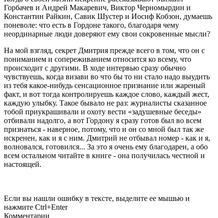
Горбачев и Андрей Макаревич, Виктор Черномырдин и
Константин Райкин, Савик Шустер и Иосиф Кобзон, думаешь
поневоле: что есть в Гордоне такого, благодаря чему
неординарные люди доверяют ему свои сокровенные мысли?
На мой взгляд, секрет Дмитрия прежде всего в том, что он с
пониманием и сопереживанием относится ко всему, что
происходит с другими. В ходе интервью сразу обычно
чувствуешь, когда визави во что бы то ни стало надо выудить
из тебя какое-нибудь сенсационное признание или жареный
факт, и вот тогда контролируешь каждое слово, каждый жест,
каждую улыбку. Такое бывало не раз: журналисты сказанное
тобой приукрашивали и охоту вести «задушевные беседы»
отбивали надолго, а вот Гордону я сразу готов был во всем
признаться - наверное, потому, что и он со мной был так же
искренен, как и я с ним. Дмитрий не отбывал номер - как и я,
волновался, готовился... За это я очень ему благодарен, а обо
всем остальном читайте в книге - она получилась честной и
настоящей.
Если вы нашли ошибку в тексте, выделите ее мышью и
нажмите Ctrl+Enter
Комментарии