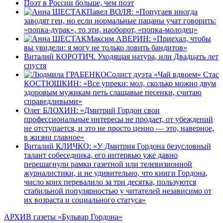
Поэт в России больше, чем поэт
Павел ВОЛЯ: «Попугаев иногда
заводят геи, но если нормальные пацаны учат говорить:
«попка-дурак», то эти, наоборот, «попка-молодец»
Максим АВЕРИН: «Приехал, чтобы
вы увидели: я могу не только ловить бандитов»
Виталий КОРОТИЧ. Уходящая натура, или Двадцать лет
спустя
Солист дуэта «Чай вдвоем» Стас
КОСТЮШКИН: «Все упреки: мол, сколько можно двум
здоровым мужикам петь слащавые песенки, считаю
справедливыми»
Олег БЛОХИН: «Дмитрий Гордон свои
профессиональные интересы не продает, от убеждений
не отступается, и это не просто ценно — это, наверное,
в жизни главное»
Виталий КЛИЧКО: «У Дмитрия Гордона безусловный
талант собеседника, его интервью уже давно
перешагнули рамки газетной или телевизионной
журналистики, и не удивительно, что книги Гордона,
число коих перевалило за три десятка, пользуются
стабильной популярностью у читателей независимо от
их возраста и социального статуса»
АРХИВ газеты «Бульвар Гордона»