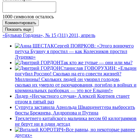
1000
символов осталось
Комментировать
Показать еще
«Бульвар Гордона», № 15 (311) 2011, апрель
Сергей ПОЯРКОВ: «Этого вонючего
петуха Бузину я простил — как Колесников простил
Луценко»
Так кто же тупые — они или мы?
Станислав ГОВОРУХИН: «Ельцин
погубил Россию! Сколько на его совести жизней?
Миллионы! Скольких людей он уморил голодом,
сколько их умерло от разочарования, погибло в войнах и
криминальных разборках — это все Ельцин!»
Лидер «Несчастного случая» Алексей Кортнев станет
отцом в пятый раз
Супруга заставила Арнольда Шварценеггера выбросить
бюсты Брежнева, Андропова и Путина
Трехлетнего китайского мальчика весом 60 килограммов
не берут ни в один детсад
«Все равны, но некоторые равнее
других»