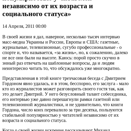
независимо от их возраста и
социального статуса»
14 Апреля, 2011 00:00
В своей жизни я дал, наверное, несколько тысяч интервью
масс-медиа Украины и России, Европы и США: газетные,
журнальные, телевизионные, сугубо профессиональные - о
спорте и, что называется, «за жизнь», но, к сожалению, далеко
не все они были на высоте. Каюсь: порой просто скучно в
энный раз отвечать на шаблонные вопросы, да и людям
неинтересно читать то, что обсуждалось уже многократно.
Представленная в этой книге трехчасовая беседа с Дмитрием
Гордоном явно удалась, и в этом, бесспорно, его заслуга - мало
кто из журналистов может разговорить своего гостя так, как
это делает Дмитрий. У него безусловный талант собеседника,
его интервью уже давно перешагнули рамки газетной или
телевизионной журналистики, и не удивительно, что книги
Гордона, число коих перевалило за три десятка, пользуются
стабильной популярностью у читателей независимо от их
возраста и социального статуса.
Когда о своей жизни искренне рассказывают Михаил