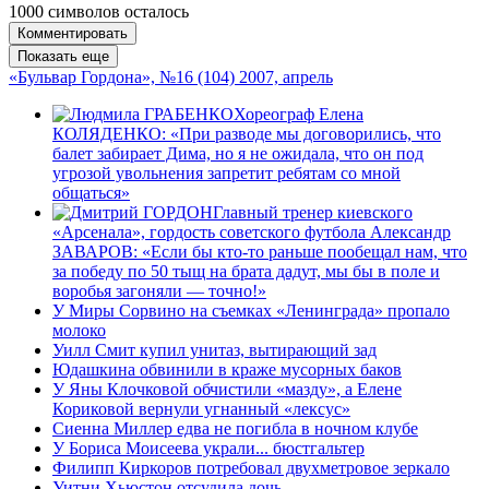
1000
символов осталось
Комментировать
Показать еще
«Бульвар Гордона», №16 (104) 2007, апрель
Хореограф Елена
КОЛЯДЕНКО: «При разводе мы договорились, что
балет забирает Дима, но я не ожидала, что он под
угрозой увольнения запретит ребятам со мной
общаться»
Главный тренер киевского
«Арсенала», гордость советского футбола Александр
ЗАВАРОВ: «Если бы кто-то раньше пообещал нам, что
за победу по 50 тыщ на брата дадут, мы бы в поле и
воробья загоняли — точно!»
У Миры Сорвино на съемках «Ленинграда» пропало
молоко
Уилл Смит купил унитаз, вытирающий зад
Юдашкина обвинили в краже мусорных баков
У Яны Клочковой обчистили «мазду», а Елене
Кориковой вернули угнанный «лексус»
Сиенна Миллер едва не погибла в ночном клубе
У Бориса Моисеева украли... бюстгальтер
Филипп Киркоров потребовал двухметровое зеркало
Уитни Хьюстон отсудила дочь