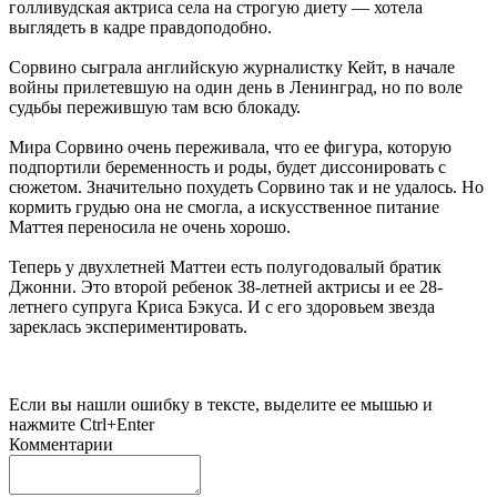
голливудская актриса села на строгую диету — хотела
выглядеть в кадре правдоподобно.
Сорвино сыграла английскую журналистку Кейт, в начале
войны прилетевшую на один день в Ленинград, но по воле
судьбы пережившую там всю блокаду.
Мира Сорвино очень переживала, что ее фигура, которую
подпортили беременность и роды, будет диссонировать с
сюжетом. Значительно похудеть Сорвино так и не удалось. Но
кормить грудью она не смогла, а искусственное питание
Маттея переносила не очень хорошо.
Теперь у двухлетней Маттеи есть полугодовалый братик
Джонни. Это второй ребенок 38-летней актрисы и ее 28-
летнего супруга Криса Бэкуса. И с его здоровьем звезда
зареклась экспериментировать.
Если вы нашли ошибку в тексте, выделите ее мышью и
нажмите Ctrl+Enter
Комментарии