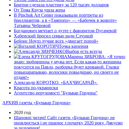
Бритни сделала пластику за 120 тысяч долларов
От Тома Круза ушла жена
В Pinchuk Art Center показывали портреты из
бриллиантов, а в «Тампопо» — «Бабочек в животе»
Татьяны Чебровой
Богданович мечтает о дуэте с фаворитом Пугачевой
Хабенский бросил семью ради Слуцкой
Бейонс Ноулз лучше всех «двигает попой»
Точка кипения
Выбор есть всегда
Марина ЗИБРОВА: «Я точно
знаю: любовницы у мужа нет. Если какая-то женщина
покусится на Павла, разборка будет кровавой. Глазки
повыцарапываю, волосики повыдираю, но своего не
отдам!»
Александр КОРОТКО. «БАХЧИСАРАЙ».
Красота по-украински
Агентство нерухомості "Бульвар Гордона"
АРХИВ газеты «Бульвар Гордона»
2020 год
Шановні читачі! Сайт газети «Бульвар Гордона» не
оновлюється і не працює з початку 2020 року. Дякуємо
за розуміння!