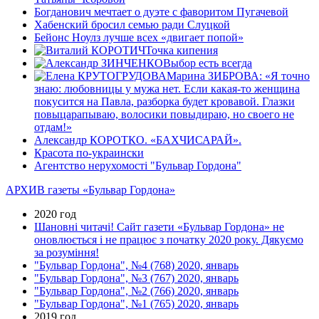
Богданович мечтает о дуэте с фаворитом Пугачевой
Хабенский бросил семью ради Слуцкой
Бейонс Ноулз лучше всех «двигает попой»
Точка кипения
Выбор есть всегда
Марина ЗИБРОВА: «Я точно
знаю: любовницы у мужа нет. Если какая-то женщина
покусится на Павла, разборка будет кровавой. Глазки
повыцарапываю, волосики повыдираю, но своего не
отдам!»
Александр КОРОТКО. «БАХЧИСАРАЙ».
Красота по-украински
Агентство нерухомості "Бульвар Гордона"
АРХИВ газеты «Бульвар Гордона»
2020 год
Шановні читачі! Сайт газети «Бульвар Гордона» не
оновлюється і не працює з початку 2020 року. Дякуємо
за розуміння!
"Бульвар Гордона", №4 (768) 2020, январь
"Бульвар Гордона", №3 (767) 2020, январь
"Бульвар Гордона", №2 (766) 2020, январь
"Бульвар Гордона", №1 (765) 2020, январь
2019 год