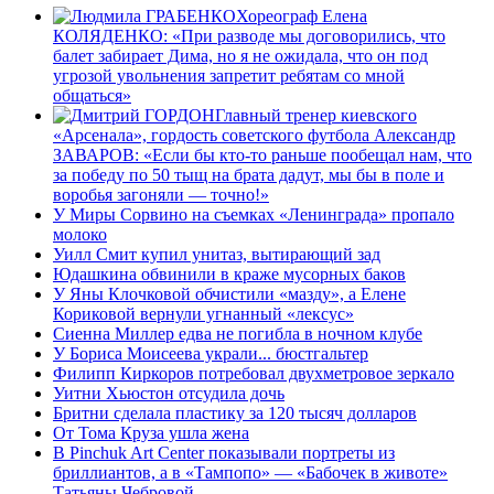
Хореограф Елена
КОЛЯДЕНКО: «При разводе мы договорились, что
балет забирает Дима, но я не ожидала, что он под
угрозой увольнения запретит ребятам со мной
общаться»
Главный тренер киевского
«Арсенала», гордость советского футбола Александр
ЗАВАРОВ: «Если бы кто-то раньше пообещал нам, что
за победу по 50 тыщ на брата дадут, мы бы в поле и
воробья загоняли — точно!»
У Миры Сорвино на съемках «Ленинграда» пропало
молоко
Уилл Смит купил унитаз, вытирающий зад
Юдашкина обвинили в краже мусорных баков
У Яны Клочковой обчистили «мазду», а Елене
Кориковой вернули угнанный «лексус»
Сиенна Миллер едва не погибла в ночном клубе
У Бориса Моисеева украли... бюстгальтер
Филипп Киркоров потребовал двухметровое зеркало
Уитни Хьюстон отсудила дочь
Бритни сделала пластику за 120 тысяч долларов
От Тома Круза ушла жена
В Pinchuk Art Center показывали портреты из
бриллиантов, а в «Тампопо» — «Бабочек в животе»
Татьяны Чебровой