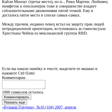
Кайли Миноуг (третье место), но и... Рики Мартин. Любимец
нимфеток и пенсионерок тоже в совершенстве владеет
соблазнительными движениями пятой точкой. Ему и
досталось пятое место в списке самых-самых.
Между прочим, недавно певец встал на защиту прав людей
нетрадиционной ориентации, вступившись за гомосексуала
Христиана Чейвза из мексиканской группы RBD.
Если вы нашли ошибку в тексте, выделите ее мышью и
нажмите Ctrl+Enter
Комментарии
1000
символов осталось
Комментировать
Показать еще
«Бульвар Гордона», №16 (104) 2007, апрель