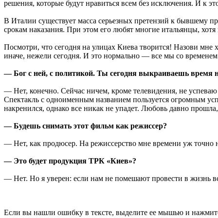
решения, которые будут нравиться всем без исключения. И к э
В Италии существует масса серьезных претензий к бывшему пр
срокам наказания. При этом его любят многие итальянцы, хотя
Посмотри, что сегодня на улицах Киева творится! Назови мне 
иначе, нежели сегодня. И это нормально — все мы со временем 
— Бог с ней, с политикой. Ты сегодня выкраиваешь время н
— Нет, конечно. Сейчас ничем, кроме телевидения, не успева
Спектакль с одноименным названием пользуется огромным успех
накренился, однако все никак не упадет. Любовь давно прошла
— Будешь снимать этот фильм как режиссер?
— Нет, как продюсер. На режиссерство мне времени уж точно н
— Это будет продукция ТРК «Киев»?
— Нет. Но я уверен: если нам не помешают провести в жизнь в
Если вы нашли ошибку в тексте, выделите ее мышью и нажмите