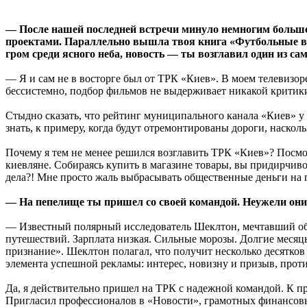
— После нашей последней встречи минуло немногим больше
проектами. Параллельно вышла твоя книга «Футбольные вой
гром среди ясного неба, новость — ты возглавил один из с
— Я и сам не в восторге был от ТРК «Киев». В моем телевизо
бессистемно, подбор фильмов не выдерживает никакой критики..
Стыдно сказать, что рейтинг муниципального канала «Киев» у 
знать, к примеру, когда будут отремонтированы дороги, насколь
Почему я тем не менее решился возглавить ТРК «Киев»? Посм
киевляне. Собираясь купить в магазине товары, вы придирчиво 
дела?! Мне просто жаль выбрасывать общественные деньги на п
— На пепелище ты пришел со своей командой. Неужели они
— Известный полярный исследователь Шеклтон, мечтавший об э
путешествий. Зарплата низкая. Сильные морозы. Долгие месяц
признание». Шеклтон полагал, что получит несколько десятков 
элемента успешной рекламы: интерес, новизну и призыв, проти
Да, я действительно пришел на ТРК с надежной командой. К пр
Пригласил профессионалов в «Новости», грамотных финансовы