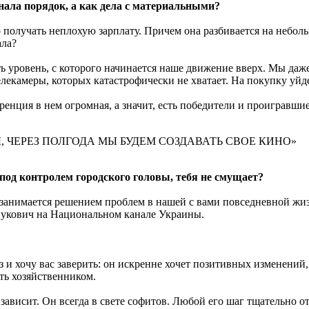
ала порядок, а как дела с материальными?
лучать неплохую зарплату. Причем она разбивается на небольш
ала?
ь уровень, с которого начинается наше движение вверх. Мы даж
екамеры, которых катастрофически не хватает. На покупку уйдет
нция в нем огромная, а значит, есть победители и проигравшие. 
ЧЕРЕЗ ПОЛГОДА МЫ БУДЕМ СОЗДАВАТЬ СВОЕ КИНО»
под контролем городского головы, тебя не смущает?
занимается решением проблем в нашей с вами повседневной жизн
нукович на Национальном канале Украины.
аз и хочу вас заверить: он искренне хочет позитивных изменений
ть хозяйственником.
ависит. Он всегда в свете софитов. Любой его шаг тщательно о