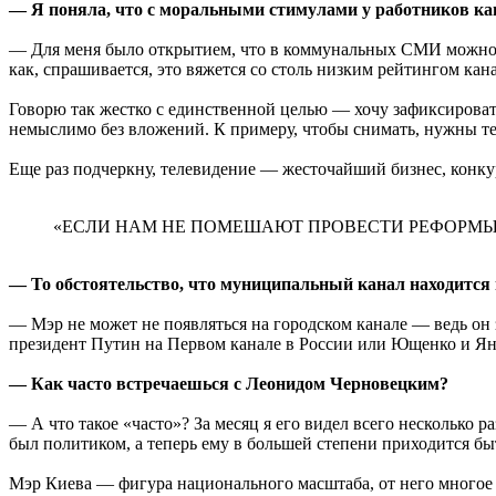
— Я поняла, что с моральными стимулами у работников кан
— Для меня было открытием, что в коммунальных СМИ можно по
как, спрашивается, это вяжется со столь низким рейтингом кан
Говорю так жестко с единственной целью — хочу зафиксироват
немыслимо без вложений. К примеру, чтобы снимать, нужны тел
Еще раз подчеркну, телевидение — жесточайший бизнес, конкуре
«ЕСЛИ НАМ НЕ ПОМЕШАЮТ ПРОВЕСТИ РЕФОРМЫ, 
— То обстоятельство, что муниципальный канал находится 
— Мэр не может не появляться на городском канале — ведь он 
президент Путин на Первом канале в России или Ющенко и Я
— Как часто встречаешься c Леонидом Черновецким?
— А что такое «часто»? За месяц я его видел всего несколько р
был политиком, а теперь ему в большей степени приходится бы
Мэр Киева — фигура национального масштаба, от него многое з