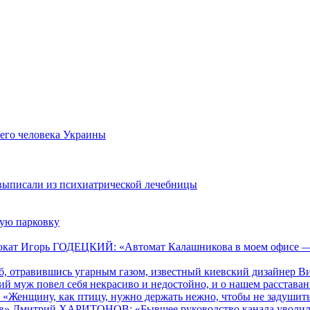
его человека Украины
выписали из психиатрической лечебницы
ую парковку
окат Игорь ГОДЕЦКИЙ: «Автомат Калашникова в моем офисе — н
иб, отравившись угарным газом, известный киевский дизайнер Ви
муж повел себя некрасиво и недостойно, и о нашем расставан
нщину, как птицу, нужно держать нежно, чтобы не задушить, 
в» Дмитрий ХАРИТОНОВ: «Бывшее руководство канала уволило д