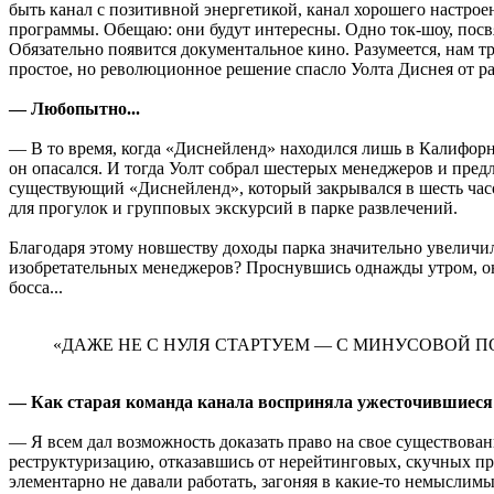
быть канал с позитивной энергетикой, канал хорошего настроен
программы. Обещаю: они будут интересны. Одно ток-шоу, посв
Обязательно появится документальное кино. Разумеется, нам т
простое, но революционное решение спасло Уолта Диснея от р
— Любопытно...
— В то время, когда «Диснейленд» находился лишь в Калифорнии
он опасался. И тогда Уолт собрал шестерых менеджеров и пред
существующий «Диснейленд», который закрывался в шесть час
для прогулок и групповых экскурсий в парке развлечений.
Благодаря этому новшеству доходы парка значительно увеличил
изобретательных менеджеров? Проснувшись однажды утром, он
босса...
«ДАЖЕ НЕ С НУЛЯ СТАРТУЕМ — С МИНУСОВОЙ 
— Как старая команда канала восприняла ужесточившиеся
— Я всем дал возможность доказать право на свое существован
реструктуризацию, отказавшись от нерейтинговых, скучных прое
элементарно не давали работать, загоняя в какие-то немыслимы