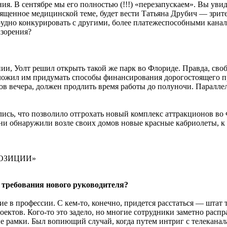
ия. В сентябре мы его полностью (!!!) «перезапускаем». Вы уви
ященное медицинской теме, будет вести Татьяна Друбич — зрите
рудно конкурировать с другими, более платежеспособными канала
азорения?
, Уолт решил открыть такой же парк во Флориде. Правда, свобод
ложил им придумать способы финансирования дорогостоящего про
ов вечера, должен продлить время работы до полуночи. Паралл
ись, что позволило отгрохать новый комплекс аттракционов во 
и обнаружили возле своих домов новые красные кабриолеты, к 
ПОЗИЦИИ»
 требования нового руководителя?
ие в профессии. С кем-то, конечно, придется расстаться — штат
ктов. Кого-то это задело, но многие сотрудники заметно распра
е рамки. Был вопиющий случай, когда путем интриг с телеканала 