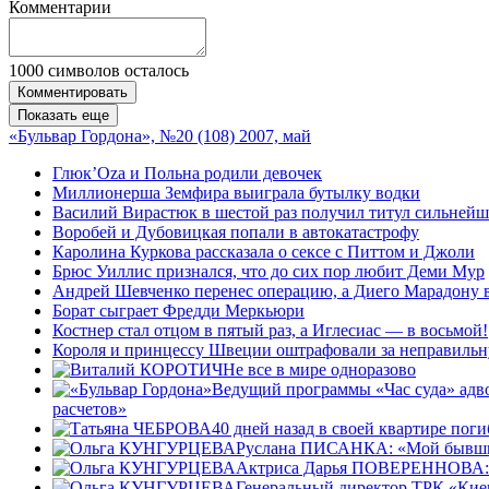
Комментарии
1000
символов осталось
Комментировать
Показать еще
«Бульвар Гордона», №20 (108) 2007, май
Глюк’Оzа и Польна родили девочек
Миллионерша Земфира выиграла бутылку водки
Василий Вирастюк в шестой раз получил титул сильнейш
Воробей и Дубовицкая попали в автокатастрофу
Каролина Куркова рассказала о сексе с Питтом и Джоли
Брюс Уиллис признался, что до сих пор любит Деми Мур
Андрей Шевченко перенес операцию, а Диего Марадону 
Борат сыграет Фредди Меркьюри
Костнер стал отцом в пятый раз, а Иглесиас — в восьмой!
Короля и принцессу Швеции оштрафовали за неправильн
Не все в мире одноразово
Ведущий программы «Час суда» адв
расчетов»
40 дней назад в своей квартире пог
Руслана ПИСАНКА: «Мой бывший 
Актриса Дарья ПОВЕРЕННОВА: «Же
Генеральный директор ТРК «Кие