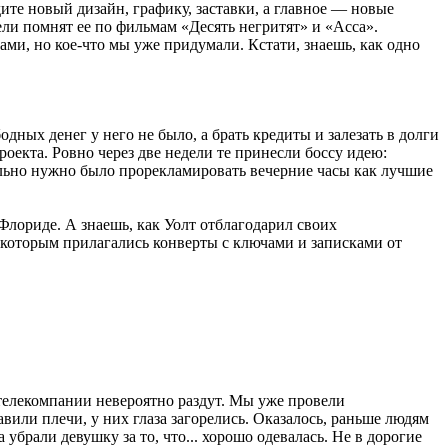
дите новый дизайн, графику, заставки, а главное — новые
ли помнят ее по фильмам «Десять негритят» и «Асса».
ми, но кое-что мы уже придумали. Кстати, знаешь, как одно
ных денег у него не было, а брать кредиты и залезать в долги
екта. Ровно через две недели те принесли боссу идею:
ельно нужно было прорекламировать вечерние часы как лучшие
Флориде. А знаешь, как Уолт отблагодарил своих
которым прилагались конверты с ключами и записками от
 телекомпании невероятно раздут. Мы уже провели
вили плечи, у них глаза загорелись. Оказалось, раньше людям
убрали девушку за то, что... хорошо одевалась. Не в дорогие