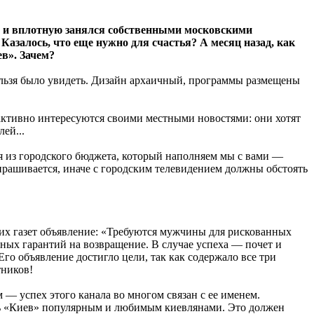
» и вплотную занялся собственными московскими
азалось, что еще нужно для счастья? А месяц назад, как
в». Зачем?
нельзя было увидеть. Дизайн архаичный, программы размещены
 активно интересуются своими местными новостями: они хотят
ей...
я из городского бюджета, который наполняем мы с вами —
спрашивается, иначе с городским телевидением должны обстоять
их газет объявление: «Требуются мужчины для рискованных
ных гарантий на возвращение. В случае успеха — почет и
Его объявление достигло цели, так как содержало все три
тников!
 — успех этого канала во многом связан с ее именем.
ать «Киев» популярным и любимым киевлянами. Это должен