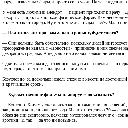
наряды известных фирм, а просто со вкусом. На телевидении, ка
У меня есть любимый анекдот — пациент приходит к врачу: «До
говорит, — просто в плохой физической форме. Вам необходимо
километрах от города. Ну и что мне делать дальше?». Мало при
— Политических программ, как и раньше, будет много?
— Они должны быть обязательно, поскольку людей интересует в
преображение канала с «Новостей», привнесли в них свежее н
декорации, графика. А ведь до этого канал годами не менялся
Сдвинули время выхода главного выпуска на полчаса — теперь 
подтверждают, что мы на правильном пути.
Безусловно, за несколько недель сложно вывести на достойный
в кратчайшие сроки.
— Художественные фильмы планируете показывать?
— Конечно. Хотя мы оказались заложниками многих решений, п
закупили в конце прошлого года. Из них процентов 70 — филь
образ жизни аудиторию, всячески муссировался лозунг о «социа
эротики? И так — за что ни возьмись.