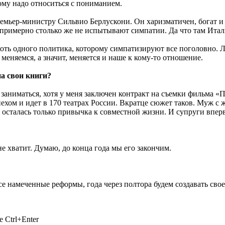
тому надо относиться с пониманием.
емьер-министру Сильвио Берлускони. Он харизматичен, богат и 
 примерно столько же не испытывают симпатии. Да что там Итали
хоть одного политика, которому симпатизируют все поголовно. 
меняемся, а значит, меняется и наше к кому-то отношение.
а свои книги?
ю заниматься, хотя у меня заключен контракт на съемки фильма
ом и идет в 170 театрах России. Вкратце сюжет таков. Муж с ж
, осталась только привычка к совместной жизни. И супруги впер
е хватит. Думаю, до конца года мы его закончим.
се намеченные реформы, года через полтора будем создавать сво
 Ctrl+Enter