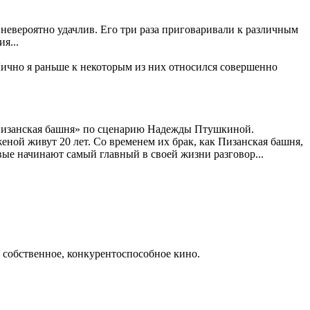
невероятно удачлив. Его три раза приговаривали к различным
я...
Лично я раньше к некоторым из них относился совершенно
 «Пизанская башня» по сценарию Надежды Птушкиной.
еной живут 20 лет. Со временем их брак, как Пизанская башня,
вые начинают самый главный в своей жизни разговор...
е собственное, конкурентоспособное кино.