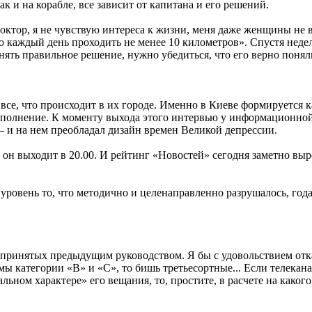
к и на корабле, все зависит от капитана и его решений.
ктор, я не чувствую интереса к жизни, меня даже женщины не в
 каждый день проходить не менее 10 километров». Спустя недел
нять правильное решение, нужно убедиться, что его верно поняли
се, что происходит в их городе. Именно в Киеве формируется к
аполнение. К моменту выхода этого интервью у информационной с
 — и на нем преобладал дизайн времен Великой депрессии.
он выходит в 20.00. И рейтинг «Новостей» сегодня заметно выро
 уровень то, что методично и целенаправленно разрушалось, го
ринятых предыдущим руководством. Я бы с удовольствием отказ
мы категории «В» и «С», то бишь третьесортные... Если телек
льном характере» его вещания, то, простите, в расчете на како