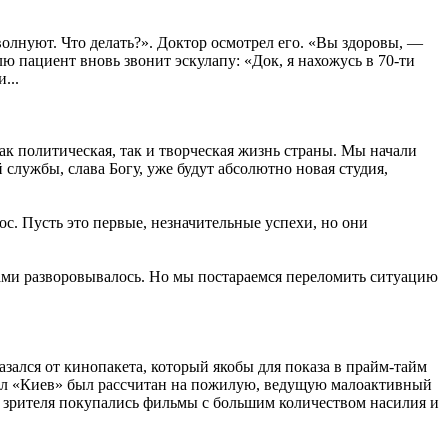
олнуют. Что делать?». Доктор осмотрел его. «Вы здоровы, —
ю пациент вновь звонит эскулапу: «Док, я нахожусь в 70-ти
...
ак политическая, так и творческая жизнь страны. Мы начали
лужбы, слава Богу, уже будут абсолютно новая студия,
с. Пусть это первые, незначительные успехи, но они
дами разворовывалось. Но мы постараемся переломить ситуацию
ался от кинопакета, который якобы для показа в прайм-тайм
анал «Киев» был рассчитан на пожилую, ведущую малоактивный
го зрителя покупались фильмы с большим количеством насилия и