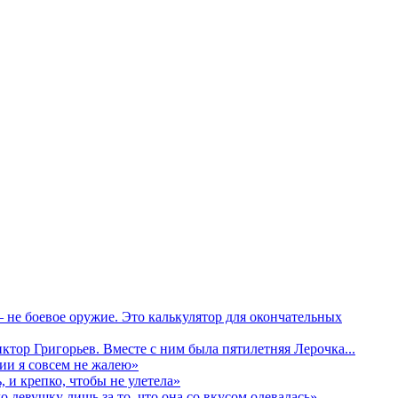
е боевое оружие. Это калькулятор для окончательных
ктор Григорьев. Вместе с ним была пятилетняя Лерочка...
ии я совсем не жалею»
и крепко, чтобы не улетела»
евушку лишь за то, что она со вкусом одевалась»