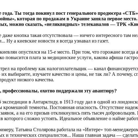
 года. Ты тогда покинул пост генерального продюсера «СТБ
ны», которая по продажам в Украине заняла первое место. К
амых, можно сказать, «неликвидных» телеканалов — ТРК «Кие
ре даже кнопка такая отсутствовала — ничего интересного там 
. Ну а киевские новости я всегда узнавал из газет.
киевлян опустился на 15-е место. При том, что горожане всегда
ко повысится плата за медицинские услуги, какова афиша гастрол
отрел на проблему как налогоплательщик — канал финансируетс
их выбираете, изучаете качество и цены, не так ли? А почему, 
родукт низкого качества.
, профессионалы, охотно поддержали эту авантюру?
кспедиции в Антарктиду, в 1913 году дал в одной из лондонск
ы кромешной темноты. Постоянная опасность. Отсутствие надеж
заявок, а на его призыв откликнулись пять тысяч добровольцев. 
в которого сложно устоять. Идеальное объявление о найме рабо
имеру, Татьяна Столярова работала на «Интере» топ-менеджером
х и технических специалистов... Наша главная задача — сдел