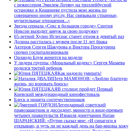
с режиссером Эмилем Лотяну на троллейбусной
остановке в Кишиневе пустила мою жизнь по
совершенно иному руслу. Нас связывали странные,
мучительные отношения...»
Звезда сериала «Секс в большом городе» Синтия
Никсон выходит замуж за свою подружку
65-летний Хулио Иглесиас станет отцом в девятый раз
Долина рассталась с мужем после 11 лет брака
Актеров Сергея Шакурова и Виктора Проскурина
срочно госпитализировали
Орландо Блум женится на модели
У лидера группы «Моральный кодекс» Сергея Мазаева
родился третий ребенок
Как надоело умирать!
Петр МАМОНОВ: «Люблю блатную
жизнь, но воровать боюсь»
В столице пройдет Первый
Киевский международный кинофестиваль
Блеск и нищета соотечественников
Легендарный советский
правозащитник и диссидент, министр и вице-премьер
четырех правительств Израиля донетчанин Натан
ЩАРАНСКИЙ: «Путин сказал мне: «И синагоги я
открываю, и чуть ли не каждый день на бар-мицвы хожу