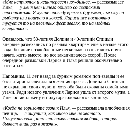
«Мне неприятен и неинтересен шоу-бизнес, —
рассказывает
Илья,
— у меня нет ничего общего со светскими
персонажами. Я лучше проведу время с друзьями, съезжу на
рыбалку или поиграю в хоккей. Лариса же постоянно
тусуется то на песенных фестивалях, то на модных
вечеринках».
Оказалось, что 53-летняя Долина и 40-летний Спицын
впервые разъехались по разным квартирам еще в начале этого
года. Бывшие возлюбленные несколько раз пытались опять
начать жить вместе, но все заканчивалось ссорой. После
очередной размолвки Лариса и Илья решили окончательно
расстаться.
Напомним, 11 лет назад за бурным романом поп-звезды и ее
бас-гитариста следила вся желтая пресса. Долина и Спицын
не скрывали своих чувств, хотя оба были скованы семейными
узами. Ради нового увлечения Лариса ушла от второго мужа, а
Илья оставил жену и полуторагодовалого сынишку.
«Когда на горизонте возник Илья, —
рассказывала влюбленная
певица,
— я ощутила, как много мне не хватало.
Почувствовала, что это самая сильная любовь, которая
бывает лишь раз в жизни».