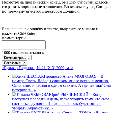
Несмотря на прозаический конец, бывшим супругам удалось
сохранить нормальные отношения. Во всяком случае, Спицын
по-прежнему является директором Долиной.
Если вы нашли ошибку в тексте, выделите ее мышью и
нажмите Ctrl+Enter
Комментарии
1000
символов осталось
Комментировать
Показать еще
«Бульвар Гордона», № 21 (213) 2009, май
Продюсер Алена МОЗГОВАЯ: «В
номере Светы Лободы слишком много всего намешано.
Сало, вино и гвозди в одном стакане. А где певица? Она
потерялась...»
Юрий РЫБЧИНСКИЙ: «Когда
наступает последний день, легче уходить тому, кто смог
состояться духовно. Представляю, как будет тяжело
умирать Абрамовичу...»
Актриса Светлана ТОМА: «Встреча