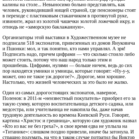
калины на столе... Невыносимо больно представлять, как
человек, руководивший нищей страной, где пенсионеры стоят
в переходе с пластиковым стаканчиком в протянутой руке,
извините, жрал из золотой чашечки золотой ложечкой икру, и
отнюдь не «заморскую баклажанную».
Организаторы этой выставки в Художественном музее не
подписали 518 экспонатов, привезенных из домов Януковича
и Пшонки: мол, и так понятно, кто нами управлял. А зря!
Подписать надо, причем цифрами — что сколько стоило либо
может стоить, потому что наш народ только этим и
прошибешь. Цифрами, нулями — больше ничем, ведь до сих
пор находятся умники и умницы, которые говорят: «Ну-у-у,
может, оно не такое уж дорогое?». Дорогое, мои хорошие.
Настолько, что жизней человеческих за это было не жалко.
Один из самых дорогостоящих экспонатов, наверное,
Поленов: в 2011-м «неизвестный покупатель» приобрел его за
такую сумму, которую воспитательница детского садика, или
медсестра, или учительница не накопила бы, даже начав
трудовую деятельность во времена Киевской Руси. Говорят,
картина «Христос и грешница», которую сам художник назвал
«Кто из вас не без греха?», в свое время едва не уплыла на
«Титанике»: слишком поздно привезли, иначе бы затонула. И
страшно подумать, на что в таком случае потратил бы Виктор