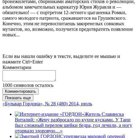
бронежилетами, сборниками аматорских стихов о революции,
альбомом замечательных карикатур Юрия Журавля и —
обязательно! — с портретом 12-летнего цыганенка Ромки,
самого молодого патриота, сражавшегося на Грушевского.
Конечно, этим не перевоспитаешь закоренелых совковых
мутантов, но, возможно, получится предотвратить появление
новых...
Если вы нашли ошибку в тексте, выделите ее мышью и
нажмите Ctrl+Enter
Комментарии
1000
символов осталось
Комментировать
Показать еще
«Бульвар Гордона», № 28 (480) 2014, июль
Житель Славянска
Виталий: «Жену разбросало по кухне кусками. У Тани
был сложный перелом шейки бедра, год лечили, а ногу
оторвало здоровую…»
Суперзвезда мировой оперной