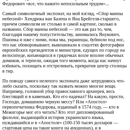
Федорович «все, что нажито непосильным трудом»...
Самый символичный экспонат, на мой взгляд, «Сбор манны
небесной» Хендрика ван Балена и Яна Брейгеля-старшего,
причем символизм не столько в самой картине, сколько в
названии. Сбор манны небесной — это как раз то, чем,
благодаря нашему попустительству, занимались Янукович,
Пшонка и иже с ними, пока мы, украинцы, бубнили под нос,
что нас обоворовывают, вывешивали в соцсетях фотографии
европейских президентов и министров, едущих по городу на
велосипеде, копающихся в грядочках возле вполне обычных
домиков, и терпели, ожидая того момента, когда нас начнут
избивать, похищать и отстреливать, превратив центр столицы
в тир.
По поводу самого нелепого экспоната даже затрудняюсь что-
либо сказать, поскольку так назвать можно многие вещи.
Например, головной убор православного архиерея, весь
блестящий и в каменьях. Кто его надевал? На какую, прости,
Господи, домашнюю черную мессу? Или «Апостол»
первопечатника Федорова, изданный в 1574 году, — кто в
Межигорье мог его читать? Кто этот дипломированный
филолог, выдающийся историк украинского языка,
нуждавшийся и в «Апостоле» (100-150 тысяч долларов —
стартовая цена на такие книги на аукционах), и в