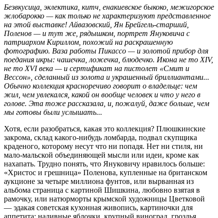
Безвкусица, эклектика, китч, енакиевское быкоко, межигорское
жлобарокко — как только не характеризуют представленное
на этой выставке! Айвазовский, Ян Брейгель-старший,
Поленов — и тут же, рядышком, портрет Януковича с
патриархом Кириллом, похожий на раскрашенную
фотографию. Ваза работы Пикассо — и золотой прибор для
поедания икры: чашечка, ложечка, блюдечко. Икона не то XIV,
не то XVI века — и сертификат на пистолет «Смит и
Вессон», сделанный из золота и украшенный бриллиантами...
Обычно коллекция красноречиво говорит о владельце: чем
жил, чем увлекался, какой он вообще человек и что у него в
голове. Эта тоже рассказала, и, пожалуй, даже больше, чем
мы готовы были услышать...
Хотя, если разобраться, какая это коллекция? Плюшкинские
закрома, склад какого-нибудь ломбарда, подвал скупщика
краденого, которому несут что ни попадя. Нет ни стиля, ни
мало-мальской объединяющей мысли или идеи, кроме как
нахапать. Трудно понять, что Януковичу нравилось больше:
«Христос и грешница» Поленова, купленные на британском
аукционе за четыре миллиона фунтов, или вырванная из
альбома страница с картиной Шишкина, любовно взятая в
рамочку, или натюрморты крымской художницы Цветковой
— эдакая советская кухонная живопись, картиночки для
аппетита: наливные яблочки, крупный виноград, гроздья