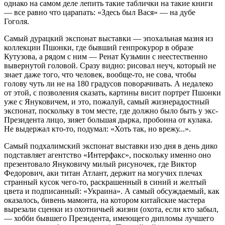
однако на самом деле лепить такие таблички на такие книги
— все равно что царапать: «Здесь был Вася» — на дубе
Гоголя.
Самый дурацкий экспонат выставки — эпохальная мазня из
коллекции Пшонки, где бывший генпрокурор в образе
Кутузова, а рядом с ним — Ренат Кузьмин с неестественно
вывернутой головой. Сразу видно: рисовал неуч, который не
знает даже того, что человек, вообще-то, не сова, чтобы
голову чуть ли не на 180 градусов поворачивать. А недалеко
от этой, с позволения сказать, картины висит портрет Пшонки
уже с Януковичем, и это, пожалуй, самый жизнерадостный
экспонат, поскольку в том месте, где должно было быть у экс-
Президента лицо, зияет большая дырка, пробоина от кулака.
Не выдержал кто-то, подумал: «Хоть так, но врежу...».
Самый подхалимский экспонат выставки изо дня в день дико
подставляет агентство «Интерфакс», поскольку именно оно
презентовало Януковичу милый рисуночек, где Виктор
Федорович, аки титан Атлант, держит на могучих плечах
странный кусок чего-то, раскрашенный в синий и желтый
цвета и подписанный: «Украина». А самый обсуждаемый, как
оказалось, бивень мамонта, на котором китайские мастера
вырезали сценки из охотничьей жизни (охота, если кто забыл,
— хобби бывшего Президента, имеющего дипломы лучшего