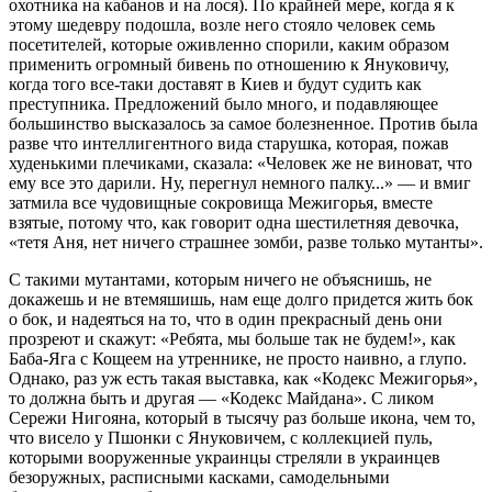
охотника на кабанов и на лося). По крайней мере, когда я к
этому шедевру подошла, возле него стояло человек семь
посетителей, которые оживленно спорили, каким образом
применить огромный бивень по отношению к Януковичу,
когда того все-таки доставят в Киев и будут судить как
преступника. Предложений было много, и подавляющее
большинство высказалось за самое болезненное. Против была
разве что интеллигентного вида старушка, которая, пожав
худенькими плечиками, сказала: «Человек же не виноват, что
ему все это дарили. Ну, перегнул немного палку...» — и вмиг
затмила все чудовищные сокровища Межигорья, вместе
взятые, потому что, как говорит одна шестилетняя девочка,
«тетя Аня, нет ничего страшнее зомби, разве только мутанты».
С такими мутантами, которым ничего не объяснишь, не
докажешь и не втемяшишь, нам еще долго придется жить бок
о бок, и надеяться на то, что в один прекрасный день они
прозреют и скажут: «Ребята, мы больше так не будем!», как
Баба-Яга с Кощеем на утреннике, не просто наивно, а глупо.
Однако, раз уж есть такая выставка, как «Кодекс Межигорья»,
то должна быть и другая — «Кодекс Майдана». С ликом
Сережи Нигояна, который в тысячу раз больше икона, чем то,
что висело у Пшонки с Януковичем, с коллекцией пуль,
которыми вооруженные украинцы стреляли в украинцев
безоружных, расписными касками, самодельными