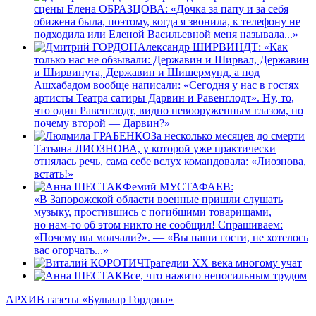
сцены Елена ОБРАЗЦОВА: «Дочка за папу и за себя
обижена была, поэтому, когда я звонила, к телефону не
подходила или Еленой Васильевной меня называла...»
Александр ШИРВИНДТ: «Как
только нас не обзывали: Державин и Ширвал, Державин
и Ширвинута, Державин и Шишермунд, а под
Ашхабадом вообще написали: «Сегодня у нас в гостях
артисты Театра сатиры Дарвин и Равенглодт». Ну, то,
что один Равенглодт, видно невооруженным глазом, но
почему второй — Дарвин?»
За несколько месяцев до смерти
Татьяна ЛИОЗНОВА, у которой уже практически
отнялась речь, сама себе вслух командовала: «Лиознова,
встать!»
Фемий МУСТАФАЕВ:
«В Запорожской области военные пришли слушать
музыку, простившись с погибшими товарищами,
но нам-то об этом никто не сообщил! Спрашиваем:
«Почему вы молчали?». — «Вы наши гости, не хотелось
вас огорчать...»
Трагедии ХХ века многому учат
Все, что нажито непосильным трудом
АРХИВ газеты «Бульвар Гордона»