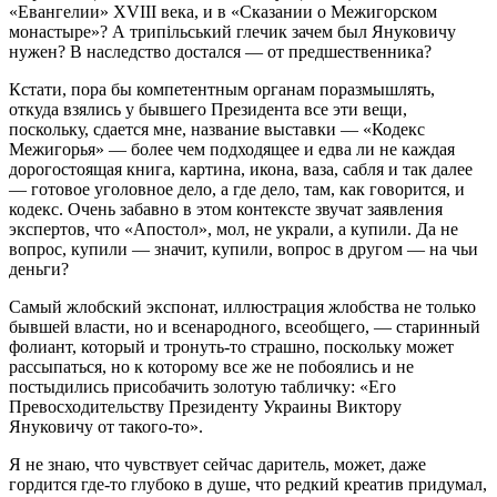
«Евангелии» XVIII века, и в «Сказании о Межигорском
монастыре»? А трипільський глечик зачем был Януковичу
нужен? В наследство достался — от предшественника?
Кстати, пора бы компетентным органам поразмышлять,
откуда взялись у бывшего Президента все эти вещи,
поскольку, сдается мне, название выставки — «Кодекс
Межигорья» — более чем подходящее и едва ли не каждая
дорогостоящая книга, картина, икона, ваза, сабля и так далее
— готовое уголовное дело, а где дело, там, как говорится, и
кодекс. Очень забавно в этом контексте звучат заявления
экспертов, что «Апостол», мол, не украли, а купили. Да не
вопрос, купили — значит, купили, вопрос в другом — на чьи
деньги?
Самый жлобский экспонат, иллюстрация жлобства не только
бывшей власти, но и всенародного, всеобщего, — старинный
фолиант, который и тронуть-то страшно, поскольку может
рассыпаться, но к которому все же не побоялись и не
постыдились присобачить золотую табличку: «Его
Превосходительству Президенту Украины Виктору
Януковичу от такого-то».
Я не знаю, что чувствует сейчас даритель, может, даже
гордится где-то глубоко в душе, что редкий креатив придумал,