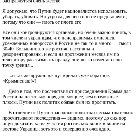
расправляться очень жестко.
Я допускаю, что Путин будет националис­тов использовать,
убирать, убивать. Но угрозы для него они не представляют,
потому что они — плоть от плоти его.
Все они контролируются органами, но очень важно понять, в
том числе и украинцам, что не­исправимых имперцев,
убежденных новороссов в России не так-то и много — тысяч
30-40. Большинство же россиян пассивны и
дезориентированы, и если на протяжении месяца им по
телевизору рассказывать правду, они легко изменят свою
точку зрения...
— ...и так же дружно начнут кричать уже обратное:
«Крымненаш!»?
— Дело в том, что последствия от присоединения Крыма для
России на несколько порядков мощнее, чем возможные
плюсы. Путин как политик обязан был их просчитать.
— В отличие от Путина западные политики весьма тщательно
просчитывают последствия — видимо, поэтому до сих пор
ищут доказательства участия российских войск в войне на
востоке Украины, хоть это и совершенно очевидно...