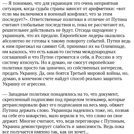
— Я понимаю, что для украинцев это очень неприятная
ситуация, когда судьба страны зависит от арифметики: «вот
если мы включимся в военный конфликт, что за этим
последует?». Ответственные политики в отличие от Путина
считают глобальные последствия и, пока не рассчитают их,
решительнее действовать не будут. Отсюда ощущение у
украинцев, что их предали. Европейские лидеры оказались
абсолютно не готовы к такому повороту событий. Путин ведь
к ним приезжал на саммит G8, принимал их на Олимпиаде,
им казалось, что есть какая-то система международных
соглашений и что Путин стремится и себя, и Россию в эту
систему втиснуть. Но я думаю, не смогут европейские
политики просто так цинично, из собственных интересов,
предать Украину. Да, они боятся Третьей мировой войны, но,
думаю, в конечном счете найдут способ реально защитить
Украину от агрессии.
— Западные политики понадеялись на то, что документ,
скрепленный подписями под прицелом телекамер, которые
ретранслировали факт его подписания на весь мир, обяжет
Путина держать слово. Украинцы надеялись тоже, но, познав
на себе его коварство, мало верили в то, что слово он свое
держит. Многие считают, что, ведя переговоры с Путиным,
Украина демонстрирует сла­бость и зависимость. Ведь пока
все получается именно так, как он хочет...