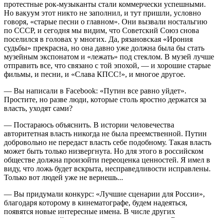
протестные рок-музыканты стали коммерчески успешными.
Но вакуум этот никто не заполнил, и тут пришли, условно
говоря, «старые песни о главном». Они вызвали ностальгию
по СССР, и сегодня мы видим, что Советский Союз снова
поселился в головах у многих. Да, рязановская «Ирония
судьбы» прекрасна, но она давно уже должна была бы стать
музейным экспонатом и «лежать» под стеклом. В музей лучше
отправить все, что связано с той эпохой, — и хорошие старые
фильмы, и песни, и «Слава КПСС!», и многое другое.
— Вы написали в Facebook: «Путин все равно уйдет».
Простите, но разве люди, которые столь яростно держатся за
власть, уходят сами?
— Постараюсь объяснить. В истории человечества
авторитетная власть никогда не была преемственной. Путин
добровольно не передаст власть себе подобному. Такая власть
может быть только низвергнута. Но для этого в российском
обществе должна произойти переоценка ценностей. Я имел в
виду, что ложь будет вскрыта, несправедливости исправлены.
Только вот людей уже не вернешь...
— Вы придумали конкурс: «Лучшие сценарии для России»,
благодаря которому в кинематографе, будем надеяться,
появятся новые интересные имена. В числе других