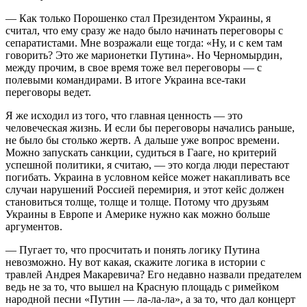
— Как только Порошенко стал Президентом Украины, я
считал, что ему сразу же надо было начинать переговоры с
сепаратистами. Мне возражали еще тогда: «Ну, и с кем там
говорить? Это же марионетки Путина». Но Черномырдин,
между прочим, в свое время тоже вел переговоры — с
полевыми командирами. В итоге Украина все-таки
переговоры ведет.
Я же исходил из того, что главная ценность — это
человеческая жизнь. И если бы переговоры начались раньше,
не было бы столько жертв. А дальше уже вопрос времени.
Можно запускать санкции, судиться в Гааге, но критерий
успешной политики, я считаю, — это когда люди перестают
погибать. Украина в условном кейсе может накапливать все
случаи нарушений Россией перемирия, и этот кейс должен
становиться толще, толще и толще. Потому что друзьям
Украины в Европе и Америке нужно как можно больше
аргументов.
— Пугает то, что просчитать и понять логику Путина
невозможно. Ну вот какая, скажите логика в истории с
травлей Андрея Макаревича? Его недавно назвали предателем
ведь не за то, что вышел на Красную площадь с римейком
народной песни «Путин — ла-ла-ла», а за то, что дал концерт