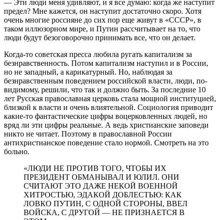
— Эти люди меня удивляют, и я все думаю: когда же наступит
предел? Мне кажется, он наступит достаточно скоро. Хотя
очень многие россияне до сих пор еще живут в «СССР», в
таком иллюзорном мире, и Путин рассчитывает на то, что
люди будут безоговорочно принимать все, что он делает.
Когда-то советская пресса любила ругать капитализм за
безнравственность. Потом капитализм наступил и в России,
но не западный, а карикатурный. Но, наблюдая за
безнравственным поведением российской власти, люди, по-
видимому, решили, что так и должно быть. За последние 10
лет Русская православная церковь стала мощной институцией,
близкой к власти и очень влиятельной. Социология приводит
какие-то фантастические цифры воцерковленных людей, но
вряд ли эти цифры реальные. А ведь христианские заповеди
никто не читает. Поэтому в православной России
антихристианское поведение стало нормой. Смотреть на это
больно.
«ЛЮДИ НЕ ПРОТИВ ТОГО, ЧТОБЫ ИХ
ПРЕЗИДЕНТ ОБМАНЫВАЛ И ЮЛИЛ. ОНИ
СЧИТАЮТ ЭТО ДАЖЕ НЕКОЙ ВОЕННОЙ
ХИТРОСТЬЮ, ЭДАКОЙ ДОБЛЕСТЬЮ: КАК
ЛОВКО ПУТИН, С ОДНОЙ СТОРОНЫ, ВВЕЛ
ВОЙСКА, С ДРУГОЙ — НЕ ПРИЗНАЕТСЯ В