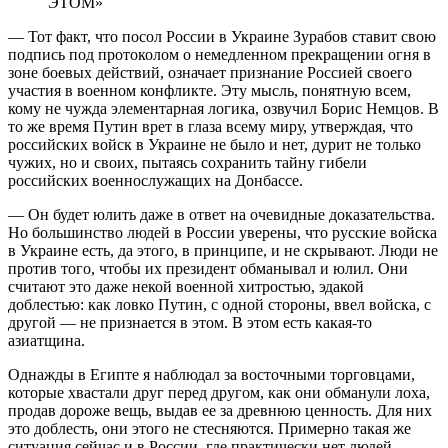
ЭТОМ»
— Тот факт, что посол России в Ук­ра­и­не Зурабов ставит свою
подпись под протоколом о немедленном прекращении огня в
зоне боевых действий, означает признание Россией своего
участия в военном конфликте. Эту мысль, понятную всем,
кому не чужда элементарная логика, озвучил Борис Немцов. В
то же время Путин врет в глаза всему миру, утверждая, что
российских войск в Украине не было и нет, дурит не только
чужих, но и своих, пытаясь сохранить тайну гибели
российских военнослужащих на Донбассе.
— Он будет юлить даже в ответ на очевидные доказательства.
Но большинство людей в России уверены, что русские войска
в Украине есть, да этого, в принципе, и не скрывают. Люди не
против того, чтобы их президент обманывал и юлил. Они
считают это даже некой военной хитростью, эдакой
доблестью: как ловко Путин, с одной стороны, ввел войска, с
другой — не признается в этом. В этом есть какая-то
азиатщина.
Однажды в Египте я наблюдал за восточными торговцами,
которые хвастали друг перед другом, как они обманули лоха,
продав дороже вещь, выдав ее за древнюю ценность. Для них
это доблесть, они этого не стесняются. Примерно такая же
ситуация сейчас и в России, где практически нет людей,