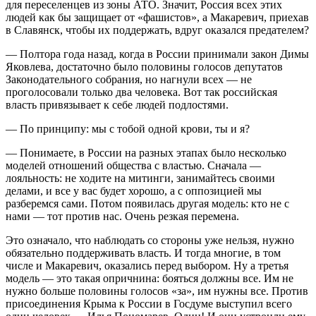
для переселенцев из зоны АТО. Значит, Россия всех этих
людей как бы защищает от «фашистов», а Макаревич, приехав
в Славянск, чтобы их поддержать, вдруг оказался предателем?
— Полтора года назад, когда в России принимали закон Димы
Яковлева, достаточно было половины голосов депутатов
Законодательного собрания, но нагнули всех — не
проголосовали только два человека. Вот так российская
власть привязывает к себе людей подлостями.
— По принципу: мы с тобой одной крови, ты и я?
— Понимаете, в России на разных этапах было несколько
моделей отношений общества с властью. Сначала —
лояльность: не ходите на митинги, занимайтесь своими
делами, и все у вас будет хорошо, а с оппозицией мы
разберемся сами. Потом появилась другая модель: кто не с
нами — тот против нас. Очень резкая перемена.
Это означало, что наблюдать со стороны уже нельзя, нужно
обязательно поддерживать власть. И тогда многие, в том
числе и Макаревич, оказались перед выбором. Ну а третья
модель — это такая опричнина: бояться должны все. Им не
нужно больше половины голосов «за», им нужны все. Против
присоединения Крыма к России в Госдуме выступил всего