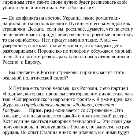
гиркиным этим где-то снова нужно будет реализовать свой
убийственный потенциал. Не в России ли?
— До конфликта на востоке Украины такие романтики-
националисты использовались Путиным и его командой как
страшилки. Дескать, если вы, россияне, думаете, что на смену
нынешней власти придут либерально настроенные политики,
то вы ошибаетесь. Нет, придут именно такие. А мы —
умеренные, и хоть мы пытаемся врать, зато каждый день
разговариваем с Порошенко по телефону, обсуждаем мирный
план. Зато вот эти ребята сразу бросили бы в пекло войны и
Россию, и Европу.
— Вы считаете, в России стрелковы-гиркины могут стать
реальной политической силой?
— У Путина есть такой человек, как Рогозин, с его партией
«Родина», которая в прошлом электоральном цикле стала час­
тью «Общероссийского народного фронта». Я уже видел, как
Журавлев (
председатель партии «Родина», депутат
Госдумы.
—
Прим. ред.
) обнимается со Стрелковым. Это
означает, что накапливается какой-то политический ресурс.
Хотя если не касаться выборных технологий... Эти люди уже
почуяли кровь, и, вернувшись в Россию, не выпустят из рук
оружия. Но опыт Сталина никто не отменял, и с ними будут