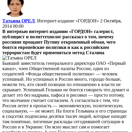
Татьяна ОРЕЛ
. Интернет-издание «ГОРДОН»
2 Октября,
2014 00:00
В интервью интернет-изданию «ГОРДОН» галерист,
публицист и политтехнолог рассказал о том, почему
россияне прощают Путину откровенный обман, чего
боятся европейские политики и как к российским
террористам будет применяться метод Сталина
Бывший заместитель генерального директора ОАО «Пер­вый
канал», член Общест­венной палаты России, один из
создателей «Фонда общест­венной политики» — человек
успешный. Но успешных в России много, гораздо больше,
нежели тех, кто своей позиции по отношению к власти не
скрывает. Успешный Гельман не боится говорить что думает и
делает это без надрыва, пафоса и рисовки — просто потому,
что молчание считает согласием. А согласиться с тем, что
Россия летит в пропасть — экономическую, политическую,
социальную, — не может. На блоги Гельмана и его страницы
в соцсетях подписаны десятки тысяч людей, которые находят
там понятные, логичные расклады сегодняшней ситуации в
России и в Украине. Он ясно мыслит сам и помогает