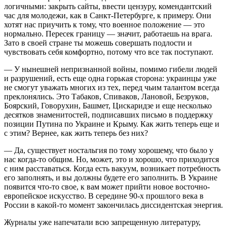
логичными: закрыть сайты, ввести цензуру, комендантский
час для молодежи, как в Санкт-Петербурге, к примеру. Они
хотят нас приучить к тому, что военное положение — это
нормально. Пересек границу — значит, работаешь на врага.
Зато в своей стране ты можешь совершать подлости и
чувствовать себя комфортно, потому что все так поступают.
— У нынешней непризнанной войны, помимо гибели людей
и разрушений, есть еще одна горькая сторона: украинцы уже
не смогут уважать многих из тех, перед чьим талантом всегда
преклонялись. Это Табаков, Спиваков, Лановой, Безруков,
Боярский, Говорухин, Башмет, Цискаридзе и еще несколько
десятков знаменитостей, подписавших письмо в поддержку
позиции Путина по Украине и Крыму. Как жить теперь еще и
с этим? Вернее, как жить теперь без них?
— Да, существует ностальгия по тому хорошему, что было у
нас когда-то общим. Но, может, это и хорошо, что приходится
с ним расставаться. Когда есть вакуум, возникает потребность
его заполнять, и вы должны будете его заполнить. В Украине
появится что-то свое, к вам может прийти новое восточно-
европейское искусство. В середине 90-х прошлого века в
России в какой-то момент закончилась диссидентская энергия.
Журналы уже напечатали всю запрещенную литературу,