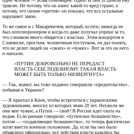
один человек — Илья Пономарев. Один! И они устроили ему
травлю. Не потому, что он нанес какой-то вред стране, а
потому, что своим «против» он по­казал, что все остальные
нарушают закон.
То же самое и с Макаревичем, который, кстати, никогда не
был оппозиционером и когда-то даже получал упреки за то,
что слишком много общается с властью. Этим концертом в
Славянске, простым, человечным поступком, он дал понять,
что не делит людей на «своих» и «чужих». Вот за это на него
и наехали.
«ПУТИН ДОБРОВОЛЬНО НЕ ПЕРЕДАСТ
ВЛАСТЬ СЕБЕ ПОДОБНОМУ. ТАКАЯ ВЛАСТЬ
МОЖЕТ БЫТЬ ТОЛЬКО НИЗВЕРГНУТА»
— Так, значит, вы тоже недавно совершили «предательство»,
побывав в Украине?
— Я приехал в Киев, чтобы встретиться с украинскими
художниками, многих из которых знаю 20 лет. Неужели же
они мне чужие, а Путин — свой? В России идет охота на
ведьм. Если раньше говорили: «путинское большинство»,
потом — «подавляющее большинство», то теперь фактически
хотят ввести военное положение. Да, если бы оно было
объявлено официально, все действия власти казались бы