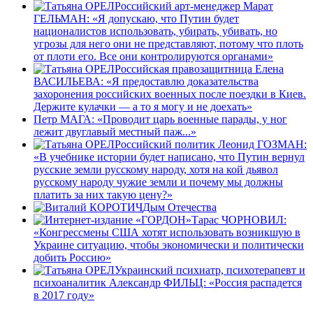
Российский арт-менеджер Марат
ГЕЛЬМАН: «Я допускаю, что Путин будет
националистов использовать, убирать, убивать, но
угрозы для него они не представляют, потому что плоть
от плоти его. Все они контролируются органами»
Российская правозащитница Елена
ВАСИЛЬЕВА: «Я предоставлю доказательства
захоронения российских военных после поездки в Киев.
Держите кулачки — а то я могу и не доехать»
Петр МАГА: «Проводит царь военные парады, у ног
лежит двуглавый местный паж...»
Российский политик Леонид ГОЗМАН:
«В учебнике истории будет написано, что Путин вернул
русские земли русскому народу, хотя на кой дьявол
русскому народу чужие земли и почему мы должны
платить за них такую цену?»
Дым Отечества
Тарас ЧОРНОВИЛ:
«Конгрессмены США хотят использовать возникшую в
Украине ситуацию, чтобы экономически и политически
добить Россию»
Украинский психиатр, психотерапевт и
психоаналитик Александр ФИЛЬЦ: «Россия распадется
в 2017 году»