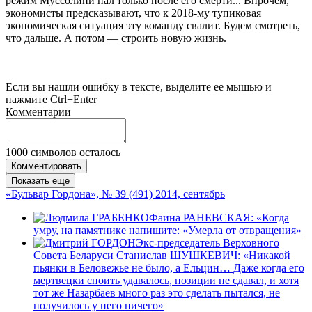
режим Муссолини пал только после его смерти... Впрочем,
экономисты предсказывают, что к 2018-му тупиковая
экономическая ситуация эту команду свалит. Будем смотреть,
что дальше. А потом — строить новую жизнь.
Если вы нашли ошибку в тексте, выделите ее мышью и
нажмите Ctrl+Enter
Комментарии
1000
символов осталось
Комментировать
Показать еще
«Бульвар Гордона», № 39 (491) 2014, сентябрь
Фаина РАНЕВСКАЯ: «Когда
умру, на памятнике напишите: «Умерла от отвращения»
Экс-председатель Верховного
Совета Беларуси Станислав ШУШКЕВИЧ: «Никакой
пьянки в Бе­ло­вежье не было, а Ельцин… Даже когда его
мертвецки споить удавалось, позиции не сдавал, и хотя
тот же Назарбаев много раз это сделать пытался, не
получилось у него ничего»