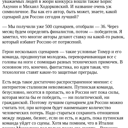
уважаемых людей в жюри конкурса вошли также Борис
Акунин и Михаил Ходорковский. И название очень уж
символичное. Вы как его автор, быть может, знаете, какой
сценарий для России сегодня лучший?
— Мы получили уже 500 сценариев, отобрали — 36. Через
месяц будем определять финалистов, потом — победителя. Я
заметил, что многие авторы делают ставку на какой-то рывок,
который избавит Россию от потрясений.
Герои нескольких сценариев — такие условные Тимур и его
команда, продвинутая молодежь, переворачивающая все с
головы на ноги с помощью разных технических примочек. В
основном это, конечно, фантастика, но идея такая, что
технологии ставят какие-то защитные преграды.
Есть ведь такое достаточно распространенное мнение: с
интернетом сталинизм не­­возможен. Путинская команда,
безус­лов­но, несется в пропасть, но в России нет пока силы,
которая могла бы ее победить, — ни политической, ни
гражданс­кой. Поэтому лучшим сценарием для России можно
считать тот, при котором будет наименьшее количество
человеческих потерь. Надо стараться сохранить отношения
между людьми, бизнес, если он есть, и ждать, пока путинская
команда уйдет со сцены. Хотя мы помним, что в Италии