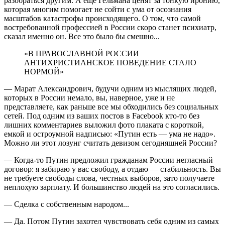
разобраться другим. А еще Гельмана ценят за тонкую иронию,
которая многим помогает не сойти с ума от осознания
масштабов катастрофы происходящего. О том, что самой
востребованной профессией в России скоро станет психиатр,
сказал именно он. Все это было бы смешно...
«В ПРАВОСЛАВНОЙ РОССИИ
АНТИХРИСТИАНСКОЕ ПОВЕДЕНИЕ СТАЛО
НОРМОЙ»
— Марат Александрович, будучи одним из мыслящих людей,
которых в России немало, вы, наверное, уже и не
представляете, как раньше все мы обходились без социальных
сетей. Под одним из ваших постов в Facebook кто-то без
лишних комментариев выложил фото плаката с короткой,
емкой и остроумной надписью: «Путин есть — ума не надо».
Можно ли этот лозунг считать девизом сегодняшней России?
— Когда-то Путин предложил гражданам России негласный
договор: я забираю у вас свободу, а отдаю — стабильность. Вы
не требуете свободы слова, честных выборов, зато получаете
неплохую зарплату. И большинство людей на это согласились.
— Сделка с собственным народом...
— Да. Потом Путин захотел чувствовать себя одним из самых