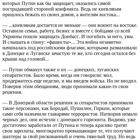
которых Путин как бы защищает, оказались самой
пострадавшей стороной конфликта. Ведь не киевлянам
пришлось бежать из своих домов, а жителям востока...
— ...киевлянам достается не меньше — они воюют на востоке.
Оставили семьи, работу, бизнес и вместе с бойцами со всей
Украины пошли защищать Донбасс. И погибать за него, увы.
И слышать в спину: «фашисты»... Эта война незаметно
начиналась под российскими флагами, которыми размахивали
в Донецке и Луганске зачастую те же, кто сегодня остался без
крыши над головой...
— Путин обманул также и их — донецких, луганских
сепаратистов. Было время, когда им говорили: мол,
продержитесь еще неделю, и мы введем войска. Но не вводил.
Поверив этим обещаниям, люди принимали какие-то свои
решения.
— В Донецкой области решения за сепаратистов принимали
такие персонажи, как Бородай, Пушилин, Гиркин, которые
сами себя назначили главарями террористов. Натворив немало
черных дел, они исчезли с донецкого горизонта. Видимо, уже
достаточно заработали от Путина и теперь красиво тратят
свои зарплаты, многократно превышающие те, что получают
шахтеры за свой рискованный и очень тяжелый труд. Но ведь