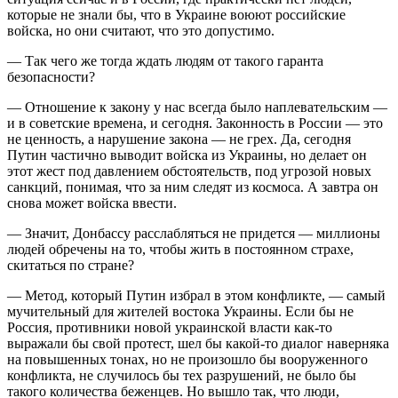
которые не знали бы, что в Украине воюют российские
войска, но они считают, что это допустимо.
— Так чего же тогда ждать людям от такого гаранта
безопасности?
— Отношение к закону у нас всегда было наплевательским —
и в советские времена, и сегодня. Законность в России — это
не ценность, а нарушение закона — не грех. Да, сегодня
Путин частично выводит войска из Украины, но делает он
этот жест под давлением обстоятельств, под угрозой новых
санкций, понимая, что за ним следят из космоса. А завтра он
снова может войска ввести.
— Значит, Донбассу расслабляться не придется — миллионы
людей обречены на то, чтобы жить в постоянном страхе,
скитаться по стране?
— Метод, который Путин избрал в этом конфликте, — самый
мучительный для жителей востока Украины. Если бы не
Россия, противники новой украинской власти как-то
выражали бы свой протест, шел бы какой-то диалог наверняка
на повышенных тонах, но не произошло бы вооруженного
конфликта, не случилось бы тех разрушений, не было бы
такого количества беженцев. Но вышло так, что люди,