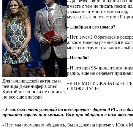
- Да, безусловно, и одной из п
вместе с тем не писать песни д
уважаемый мной композитор, я и
музыки?», а он ответил: «Я прив
- ...набрали его номер?
- Нет, зачем? Обратился в рек
альбом Валеры разошелся в коли
моего инструментального альбома
- Неслабо!
- И это при 95-процентном пират
радио, еще не означает признани
Для голливудской актрисы и
«Я НЕ МОГУ СКАЗАТЬ: «Я Г
певицы Дженнифер Лопес
СЛОЖИЛАСЬ»
Крутой песен пока не написал,
но все еще впереди
- У вас был очень удачный бизнес-проект - фирма АРС, и я 
привезти короля поп-музыки. Вам при общении с ним что-т
- Нет, мы нормально общались, были даже на приеме у Юрия 