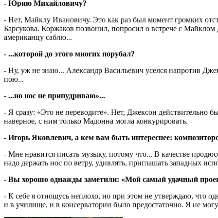
- Юрию Михайловичу?
- Нет, Майклу Ивановичу. Это как раз был момент громких от
Барсукова. Коржаков позвонил, попросил о встрече с Майклом
американцу саблю...
- ...которой до этого многих порубал?
- Ну, уж не знаю... Александр Васильевич уселся напротив Дже
пою...
- ...но нос не припудриваю»...
- Я сразу: «Это не переводите». Нет, Джексон действительно был
наверное, с ним только Мадонна могла конкурировать.
- Игорь Яковлевич, а кем вам быть интереснее: композито
- Мне нравится писать музыку, потому что... В качестве продю
надо держать нос по ветру, удивлять, приглашать западных исп
- Вы хорошо однажды заметили: «Мой самый удачный проек
- К себе я отношусь неплохо, но при этом не утверждаю, что 
и в училище, и в консерватории было предостаточно. Я не могу 