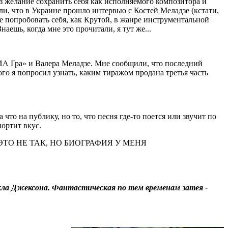
аз желание сохранить себя как исполняемого композитора и
али, что в Украине прошло интервью с Костей Меладзе (кстати,
те попробовать себя, как Крутой, в жанре инструментальной
аешь, когда мне это прочитали, я тут же...
ИА Гра» и Валера Меладзе. Мне сообщили, что последний
ого я попросил узнать, каким тиражом продана третья часть
 что на публику, но то, что песня где-то поется или звучит по
портит вкус.
 ЭТО НЕ ТАК, НО БИОГРАФИЯ У МЕНЯ
йкла Джексона. Фантастическая по тем временам затея -