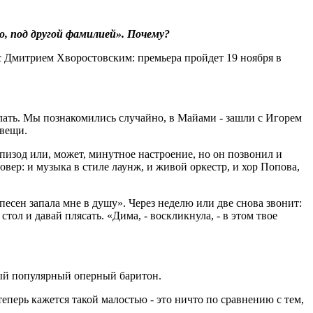
но, под другой фамилией». Почему?
 с Дмитрием Хворостовским: премьера пройдет 19 ноября в
елать. Мы познакомились случайно, в Майами - зашли с Игорем
 вещи.
эпизод или, может, минутное настроение, но он позвонил и
вер: и музыка в стиле лаунж, и живой оркестр, и хор Попова,
песен запала мне в душу». Через неделю или две снова звонит:
ол и давай плясать. «Дима, - воскликнула, - в этом твое
амый популярный оперный баритон.
теперь кажется такой малостью - это ничто по сравнению с тем,