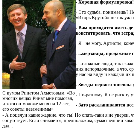
- Хорошая формулировка!
- Это судьба, понимаешь? Не
«Игорь Крутой» не так уж п
- Вам приходится иметь д
констатировать, что эстр
- Я - не могу. Артисты, коне
- ...мерзавцы, продажные с
- ...сложные люди, так скаж
них непорядочные, а что, 
у нас на виду и каждый их 
- Звезды первого эшелона 
С кумом Ринатом Ахметовым. «Во
- По-разному. Я не рискну у
многих вещах Ринат мне помогал,
и хотя он моложе меня на 12 лет,
- Зато раскланиваются всег
его советы незаменимы»
- А поцелуи какие жаркие, что ты! Но опять-таки я не уверен, 
сопутствует. Если снимается, предположим, сумасшедший какой
дал...