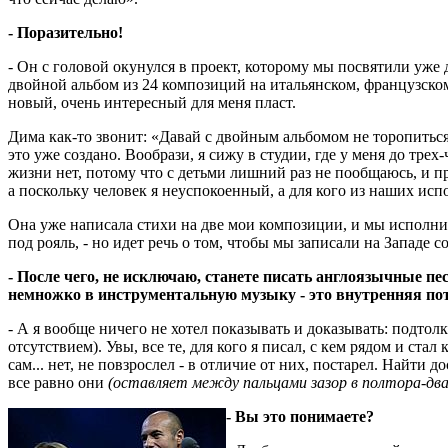
- Поразительно!
- Он с головой окунулся в проект, которому мы посвятили уже дв
двойной альбом из 24 композиций на итальянском, французско
новый, очень интересный для меня пласт.
Дима как-то звонит: «Давай с двойным альбомом не торопиться -
это уже создано. Вообрази, я сижу в студии, где у меня до трех
жизни нет, потому что с детьми лишний раз не пообщаюсь, и 
а поскольку человек я неуспокоенный, а для кого из наших испо
Она уже написала стихи на две мои композиции, и мы исполним
под рояль, - но идет речь о том, чтобы мы записали на Западе 
- После чего, не исключаю, станете писать англоязычные пе
немножко в инструментальную музыку - это внутренняя потр
- А я вообще ничего не хотел показывать и доказывать: подтолк
отсутствием). Увы, все те, для кого я писал, с кем рядом и стал
сам... нет, не повзрослел - в отличие от них, постарел. Найти
все равно они
(оставляет между пальцами зазор в полтора-дв
- Вы это понимаете?