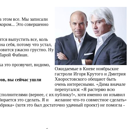
на этом все. Мы записали
хором... Это совершенно
ится выпустить все, коль
на себя, потому что устал,
овится ужасно грустно. Ну
 Ларой Фабиан.
а это прозвучит, видимо,
Ожидаемые в Киеве ноябрьские
гастроли Игоря Крутого и Дмитрия
Хворостовского обещают быть
тов, вы сейчас ушли
очень интересными. «Дима вначале
перепугался: «Я растеряю всю
исполнителями (вернее, с их
публику!», хотя именно он изъявил
бирается это сделать. Я и
желание что-то совместное сделать»
абрика» (хотя это был достаточно удачный проект) не помогла -