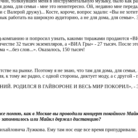
ричин, толкнувшей меня в инструментальную музыку, было как р
ля дома, для семьи - мне это неинтересно. Ой, недавно мне перед
 с Валерой дружу)... Косте, короче, вопрос задали: «Вы не хоти
ык работать на широкую аудиторию, а не для дома, для семьи». Зн
орд-компанию и попросил узнать, какими тиражами продаются «В
честве 32 тысяч экземпляров, а «ВИА Гры» - 27 тысяч. После эт
 «...без слов...». Оказалось, 150 тысяч!
стве на рынке. Поэтому я не знаю, что там для дома, для семьи, а
я, к тому же радио, с одной стороны, диктует моду, а с другой - 
ЕНИЙ. РОДИЛСЯ В ГАЙВОРОНЕ И ВЕСЬ МИР ПОКОРИЛ», -
даже помню, как в Москве вы проводили концерт покойного Ма
о запомнилось или Майкл держал дистанцию?
Михайловича Лужкова. Ему там нос еще все время припудривали.