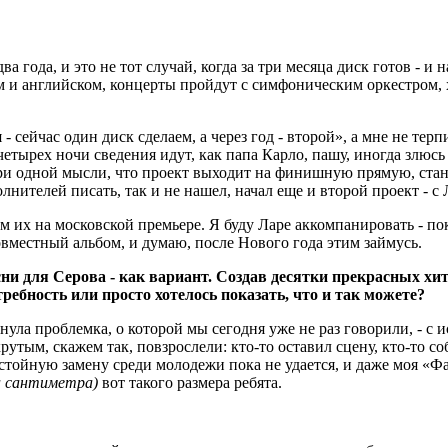
а года, и это не тот случай, когда за три месяца диск готов - и 
м и английском, концерты пройдут с симфоническим оркестром, 
 сейчас один диск сделаем, а через год - второй», а мне не терп
-четырех ночи сведения идут, как папа Карло, пашу, иногда злюсь 
при одной мысли, что проект выходит на финишную прямую, стан
лнителей писать, так и не нашел, начал еще и второй проект - с
 их на московской премьере. Я буду Ларе аккомпанировать - пок
совместный альбом, и думаю, после Нового года этим займусь.
сни для Серова - как вариант. Создав десятки прекрасных хи
ебность или просто хотелось показать, что и так можете?
нула проблемка, о которой мы сегодня уже не раз говорили, - с 
 крутым, скажем так, повзрослели: кто-то оставил сцену, кто-то со
 достойную замену среди молодежи пока не удается, и даже моя «Ф
а сантиметра)
вот такого размера ребята.