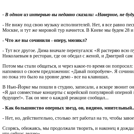
- В одном из интервью вы недавно сказали: «Наверное, не буд
- Не вижу под свою музыку исполнителей. Нет, я все равно пе
Москве, и тут же мировой тур начнется. В Киеве мы будем 28 и
- Что же вы сочинили - оперу, мюзикл?
- Тут все другое. Дима вначале перепугался: «Я растеряю всю 
Николаевым в ресторан, где он обедал с женой, и Дмитрий сам
Потом мы стали общаться, и через какое-то время он попросил:
напомнил о своем предложении: «Давай попробуем». Я сочинил 
но пока это было на уровне демо - все на клавишах.
В Нью-Йорке мы пошли в студию, записали, а вскоре звонит он 
«Я дал совместные концерты с корейской популярной оперной пе
будущее!». Так он мне о каждой реакции сообщал...
- Как большинство оперных звезд, он, видимо, мнительный..
- Нет, но, действительно, столько лет работал на то, чтобы з
Ссорясь, обижаясь, мы продолжали творить, и наконец я дождал
что сейчас делаю».