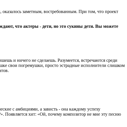
ня, оказалось заметным, востребованным. При том, что проект
дают, что актеры - дети, но это сукины дети. Вы можете
пишешь и ничего не сделаешь. Разумеется, встречаются среди
бушке свои погремушки, просто эстрадные исполнители слишком
атов.
ческие с амбициями, а зависть - она каждому успеху
?». Появляется хит: «Ой, почему композитор не мне эту песню