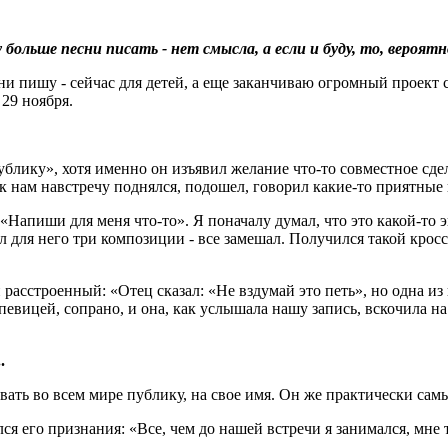
у больше песни писать - нет смысла, а если и буду, то, вероят
сни пишу - сейчас для детей, а еще заканчиваю огромный проект
 29 ноября.
публику», хотя именно он изъявил желание что-то совместное сд
 к нам навстречу поднялся, подошел, говорил какие-то приятные
 «Напиши для меня что-то». Я поначалу думал, что это какой-то 
для него три композиции - все замешал. Получился такой кроссо
расстроенный: «Отец сказал: «Не вздумай это петь», но одна из 
вицей, сопрано, и она, как услышала нашу запись, вскочила на ст
.
авоевать во всем мире публику, на свое имя. Он же практически с
ся его признания: «Все, чем до нашей встречи я занимался, мне 