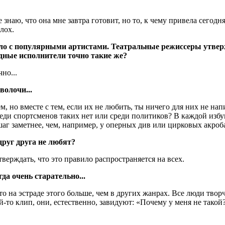
 знаю, что она мне завтра готовит, но то, к чему привела сегод
лох.
ело с популярными артистами. Театральные режиссеры утверж
адные исполнители точно такие же?
чно...
волочи...
ем, но вместе с тем, если их не любить, ты ничего для них не на
среди спортсменов таких нет или среди политиков? В каждой из
шаг заметнее, чем, например, у оперных див или цирковых акроб
друг друга не любят?
тверждать, что это правило распространяется на всех.
да очень старательно...
что на эстраде этого больше, чем в других жанрах. Все люди твор
-то клип, они, естественно, завидуют: «Почему у меня не такой