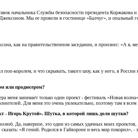
ставок начальника Службы безопасности президента Коржакова 
 Джексоном. Мы ее провели в гостинице «Балчуг», и опальный г
ксона, как на правительственном заседании, и произнес: «А я, м
 поп-королем, и что скрывать, такого шоу, как у него, в России 
ром или продюсером?
сера меня занимает только один проект - фестиваль «Новая волна
олнителей. Для меня это очень увлекательно, поэтому там я всем
т - Игорь Крутой». Шутка, в которой лишь доля шутки?
однолюб. Да, наверное, это один из самых удачных моих проектов
сказать: «Я гений. Родился в Гайвороне и весь мир покорил», - э