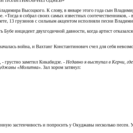
КИ ПОЛИТИКОВ-НЕГОДЯЕВ»
ладимира Высоцкого. К слову, в январе этого года сын Владим
. «Тогда я собрал своих самых известных соотечественников, - 
ете, 13 грузинов с сильным акцентом исполняли песни Владими
ть Бубе инцидент двухгодичной давности, когда артист отказал
ачалась война, и Вахтанг Константинович счел для себя невозм
,
- грустно заметил Кикабидзе.
- Недавно я выступал в Керчи, гд
Окуджавы «Молитва».
Зал хором затянул:
венную застенчивость и попросить у Окуджавы несколько песен. 