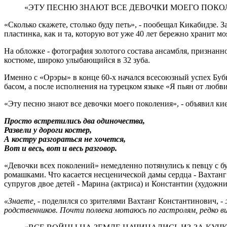
«ЭТУ ПЕСНЮ ЗНАЮТ ВСЕ ДЕВОЧКИ МОЕГО ПОКО
«Сколько скажете, столько буду петь», - пообещал Кикабидзе. За
пластинка, как и та, которую вот уже 40 лет бережно хранит мо
На обложке - фотография золотого состава ансамбля, признан
костюме, широко улыбающийся в 32 зуба.
Именно с «Орэры» в конце 60-х начался всесоюзный успех Буб
басом, а после исполнения на турецком языке «Я пьян от любви
«Эту песню знают все девочки моего поколения», - объявил к
Просто встретились два одиночества,
Развели у дороги костер,
А костру разгораться не хочется,
Вот и весь, вот и весь разговор.
«Девочки всех поколений» немедленно потянулись к певцу с бук
ромашками. Что касается несценической дамы сердца - Вахтанг
супругов двое детей - Марина (актриса) и Константин (художник
«Знаете,
- поделился со зрителями Вахтанг Константинович,
-
родственников. Почти полвека мотаюсь по гастролям, редко ви