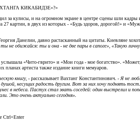
АХТАНГА КИКАБИДЗЕ»?»
ил за кулисы, и на огромном экране в центре сцены шли кадры 
 27 картин, в двух из которых - «Будь здоров, дорогой!» и «Му
ргия Данелии, давно растасканный на цитаты. Киевляне хохота
ты не обижайся: ты и она - не две пары в сапоге», «Такую лич
 услышала «Чито-гврито» и «Мои года - мое богатство». «Может,
их планах артиста также издание книги мемуаров.
ческую книгу,
- рассказывает Вахтанг Константинович.
- Я не люб
 душой, несущих радость другим. Вот за них хочу поднять тост.
 унес в небеса. Пастух стал звать соседей: один выстрелил и попа
али. Это очень актуально сегодня».
 Ctrl+Enter