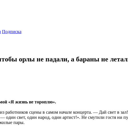
ы
Подписка
обы орлы не падали, а бараны не летал
ой «Я жизнь не тороплю».
из работников сцены в самом начале концерта. — Дай свет в зал! 
 — один свет, один народ, один артист!». Не смутили гостя ни п
ожилые пары.