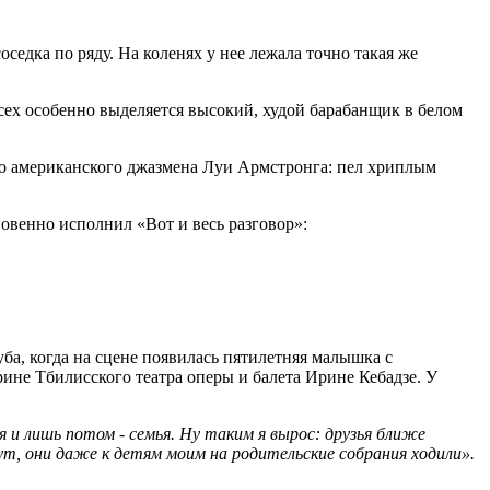
оседка по ряду. На коленях у нее лежала точно такая же
сех особенно выделяется высокий, худой барабанщик в белом
ого американского джазмена Луи Армстронга: пел хриплым
овенно исполнил «Вот и весь разговор»:
уба, когда на сцене появилась пятилетняя малышка с
ине Тбилисского театра оперы и балета Ирине Кебадзе. У
ья и лишь потом - семья. Ну таким я вырос: друзья ближе
гут, они даже к детям моим на родительские собрания ходили».