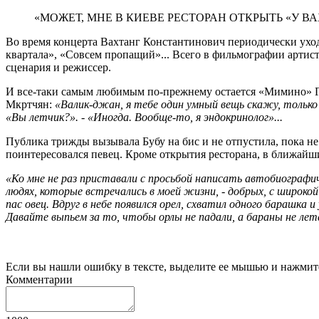
«МОЖЕТ, МНЕ В КИЕВЕ РЕСТОРАН ОТКРЫТЬ «У В
Во время концерта Вахтанг Константинович периодически уход
квартала», «Совсем пропащий»... Всего в фильмографии артиста
сценария и режиссер.
И все-таки самым любимым по-прежнему остается «Мимино» Гео
Мкртчян:
«Валик-джан, я тебе один умный вещь скажу, только 
«Вы летчик?». - «Иногда. Вообще-то, я эндокринолог»...
Публика трижды вызывала Бубу на бис и не отпустила, пока не
поинтересовался певец. Кроме открытия ресторана, в ближайш
«Ко мне не раз приставали с просьбой написать автобиографи
людях, которые встречались в моей жизни, - добрых, с широкой
пас овец. Вдруг в небе появился орел, схватил одного барашка и
Давайте выпьем за то, чтобы орлы не падали, а бараны не лет
Если вы нашли ошибку в тексте, выделите ее мышью и нажмите
Комментарии