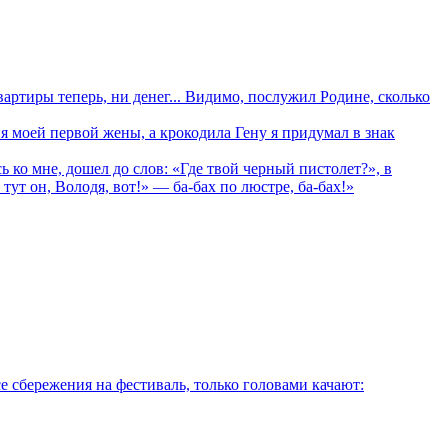
артиры теперь, ни денег... Видимо, послужил Родине, сколько
оей первой жены, а крокодила Гену я придумал в знак
ко мне, дошел до слов: «Где твой черный пистолет?», в
тут он, Володя, вот!» — ба-бах по люстре, ба-бах!»
 сбережения на фестиваль, только головами качают: