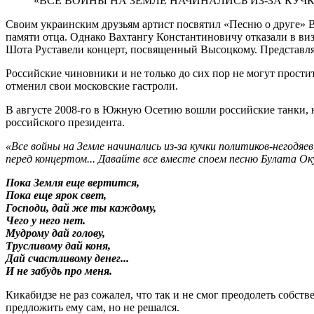
«ВСЕ ВОЙНЫ НА ЗЕМЛЕ НАЧИНАЛИСЬ ИЗ-ЗА КУЧ
Своим украинским друзьям артист посвятил «Песню о друге» В
памяти отца. Однако Вахтангу Константиновичу отказали в визе
Шота Руставели концерт, посвященный Высоцкому. Представля
Российские чиновники и не только до сих пор не могут прости
отменил свои московские гастроли.
В августе 2008-го в Южную Осетию вошли российские танки, н
российского президента.
«Все войны на Земле начинались из-за кучки политиков-негодяев
перед концертом... Давайте все вместе споем песню Булата 
Пока Земля еще вертится,
Пока еще ярок свет,
Господи, дай же ты каждому,
Чего у него нет.
Мудрому дай голову,
Трусливому дай коня,
Дай счастливому денег...
И не забудь про меня.
Кикабидзе не раз сожалел, что так и не смог преодолеть собст
предложить ему сам, но не решался.