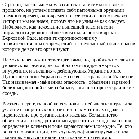
Странно, насколько мы мазохистски зависимы от своего
прошлого, не устаем истязать себя пыточными орудиями
прежних времен, одно­временно всячески от них отрекаясь.
Истории мы не знаем, потому что не учим ее как следует.
Наблюдаем, как не­желание нынешней власти вести
нормальный диалог с обществом выливается в драки в
Верховной Раде, митинги-противостояния у
правительственных учреждений и в неусыпный поиск врагов,
которые-де все это организуют.
Не хочу перегружать текст цитатами, но, пройдясь по свежим
украинским газетам, легко обнаружить адреса «врагов
внутренних и внешних», действующих Украине во зло.
Пугает не только Украина сама себя — стращают и Украиной.
Так называемая «майданная опасность» объявлена заразной
болезнью, которой сами себя запугали некоторые украинские
соседи.
Россия с перепугу вообще установила не­бы­валые штрафы за
участие в запретных оппозиционных митингах и даже за
недонесение про организацию таковых. Большинство
обвинений в государственный адрес отныне подпадают под
определение клевета и тоже караются немилосердно. Те, кто
вошел в организации, хоть чуть-чуть финансируемые из-за
границы, зовутся отныне иностранными агентами.