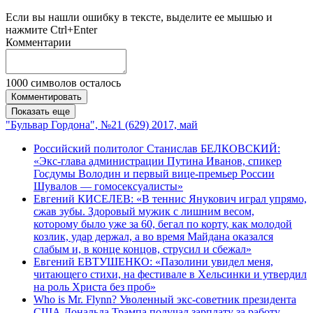
Если вы нашли ошибку в тексте, выделите ее мышью и
нажмите Ctrl+Enter
Комментарии
1000
символов осталось
Комментировать
Показать еще
"Бульвар Гордона", №21 (629) 2017, май
Российский политолог Станислав БЕЛКОВСКИЙ:
«Экс-глава администрации Путина Иванов, спикер
Госдумы Володин и первый вице-премьер Роcсии
Шувалов — гомосексуалисты»
Евгений КИСЕЛЕВ: «В теннис Янукович играл упрямо,
сжав зубы. Здоровый мужик с лишним весом,
которому было уже за 60, бегал по корту, как молодой
козлик, удар держал, а во время Майдана оказался
слабым и, в конце концов, струсил и сбежал»
Евгений ЕВТУШЕНКО: «Пазолини увидел меня,
читающего стихи, на фестивале в Хельсинки и утвердил
на роль Христа без проб»
Who is Mr. Flynn? Уволенный экс-советник президента
США Дональда Трампа получал зарплату за работу