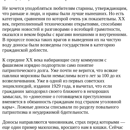
Не хочется уподобляться любителям старины, утверждающим,
что раньше и люди, и нравы были лучше нынешних. Но есть
категория, сравнения по которой очень уж показательны. ХХ
век, переполненный техническими открытиями, способами
передачи новостей и разговорами о всеобщей грамотности,
оказался и веком борьбы с врагами внешними и внутренними.
В процессе поиска таких врагов и выведения их на чистую
воду доносы были возведены государством в категорию
гражданской доблес­ти.
К середине ХХ века набирающие силу коммунизм с
фашизмом изрядно подпортили само понятие
патриотического долга. Уже почти не верится, что всякие
павлики морозовы были немыслимы всего лет за 100 до их
возвеличивания. Уже в одной из первых советских
энциклопедий, издании 1929 года, я вычитал, что если
гражданин заподозрил своего ближнего в нехороших
замыслах, то «донесение о готовящемся преступлении
вменяется в обязанность гражданам под страхом уголовной
кары». Ложные доносы списывали по разделу повального
патриотизма и неудержимой бдительности.
Доносы направляются чиновникам, страх перед которыми —
еще один пример мазохизма, вросшего нам в кишки. Сейчас