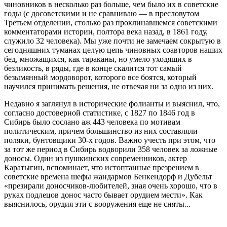
чиновников в несколько раз больше, чем было их в советские
годы (с досоветскими и не сравниваю — в пресловутом
Третьем отделении, столько раз проклинавшемся советскими
комментаторами истории, полтора века назад, в 1861 году,
служило 32 человека). Мы уже почти не замечаем сокрытую в
сегодняшних туманах целую цепь чиновных соавторов наших
бед, множащихся, как тараканы, но умело уходящих в
безликость, в ряды, где в конце скалится тот самый
безымянный мордоворот, которого все боятся, который
научился принимать решения, не отвечая ни за одно из них.
Недавно я заглянул в исторические фолианты и выяснил, что,
согласно достоверной статистике, с 1827 по 1846 год в
Сибирь было сослано аж 443 человека по мотивам
политическим, причем большинство из них составляли
поляки, бунтовщики 30-х годов. Важно учесть при этом, что
за тот же период в Сибирь водворили 358 человек за ложные
доносы. Один из пушкинских современников, актер
Каратыгин, вспоминает, что истоптанные презрением в
советские времена шефы жандармов Бенкендорф и Дубельт
«презирали доносчиков-любителей, зная очень хорошо, что в
руках подлецов донос часто бывает орудием мести». Как
выяснилось, орудия эти с вооружения еще не сняты...