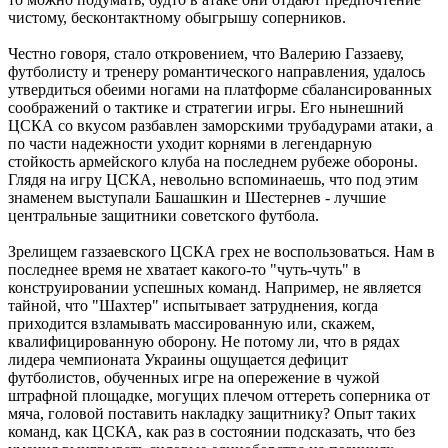
чистому, бесконтактному обыгрышу соперников.
Честно говоря, стало откровением, что Валерию Газзаеву,
футболисту и тренеру романтического направления, удалось
утвердиться обеими ногами на платформе сбалансированных
соображений о тактике и стратегии игры. Его нынешний
ЦСКА со вкусом разбавлен заморскими трубадурами атаки, а
по части надежности уходит корнями в легендарную
стойкость армейского клуба на последнем рубеже обороны.
Глядя на игру ЦСКА, невольно вспоминаешь, что под этим
знаменем выступали Башашкин и Шестернев - лучшие
центральные защитники советского футбола.
Зрелищем газзаевского ЦСКА грех не воспользоваться. Нам в
последнее время не хватает какого-то "чуть-чуть" в
конструировании успешных команд. Например, не является
тайной, что "Шахтер" испытывает затруднения, когда
приходится взламывать массированную или, скажем,
квалифицированную оборону. Не потому ли, что в рядах
лидера чемпионата Украины ощущается дефицит
футболистов, обученных игре на опережение в чужой
штрафной площадке, могущих плечом оттереть соперника от
мяча, головой поставить накладку защитнику? Опыт таких
команд, как ЦСКА, как раз в состоянии подсказать, что без