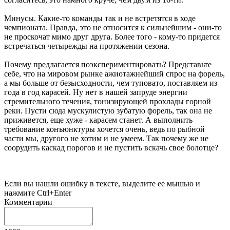
Минусы. Какие-то команды так и не встретятся в ходе
чемпионата. Правда, это не относится к сильнейшим - они-то
не проскочат мимо друг друга. Более того - кому-то придется
встречаться четырежды на протяжении сезона.
Почему предлагается поэкспериментировать? Представьте
себе, что на мировом рынке ажиотажнейший спрос на форель,
а мы больше от безысходности, чем туповато, поставляем из
года в год карасей. Ну нет в нашей запруде энергии
стремительного течения, тонизирующей прохлады горной
реки. Пусти сюда мускулистую зубатую форель, так она не
приживется, еще хуже - карасем станет. А выполнить
требование конъюнктуры хочется очень, ведь по рыбной
части мы, другого не хотим и не умеем. Так почему же не
соорудить каскад порогов и не пустить вскачь свое болотце?
Если вы нашли ошибку в тексте, выделите ее мышью и
нажмите Ctrl+Enter
Комментарии