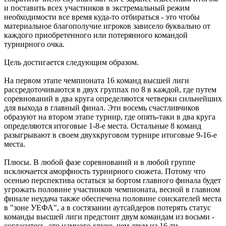
и поставить всех участников в экстремальный режим
необходимости все время куда-то отбираться - это чтобы
материальное благополучие игроков зависело буквально от
каждого приобретенного или потерянного командой
турнирного очка.
Цель достигается следующим образом.
На первом этапе чемпионата 16 команд высшей лиги
рассредоточиваются в двух группах по 8 в каждой, где путем
соревнований в два круга определяются четверки сильнейших
для выхода в главный финал. Эти восемь счастливчиков
образуют на втором этапе турнир, где опять-таки в два круга
определяются итоговые 1-8-е места. Остальные 8 команд
разыгрывают в своем двухкруговом турнире итоговые 9-16-е
места.
Плюсы. В любой фазе соревнований и в любой группе
исключается аморфность турнирного сюжета. Потому что
осенью перспектива остаться за бортом главного финала будет
угрожать половине участников чемпионата, весной в главном
финале неудача также обеспечена половине соискателей места
в "зоне УЕФА", а в состязании аутсайдеров потерять статус
команды высшей лиги предстоит двум командам из восьми -
согласитесь, это намного круче, чем двум из 16-ти.