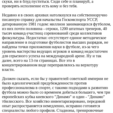
скуки, ни в блуд пуститься. Сиди себе и планируй, а
проверять исполнение есть кому и без тебя.
Недавно я в своих архивах натолкнулся на собственноручно
писанную справку для начальства Госкомспорта УССР,
датированную 1981 годом: миллион занимающихся футболом,
из них почти половина - отроки, 1200 штатных тренеров, 40
тысяч команд-участниц соревнований среди коллективов
физкультуры. Недостатки: отсутствует единое методическое
направление в подготовке футболистов высших разрядов, не
найдены точки приложения науки в футболе, из-за чего
уровень мастерства ведущих игроков и команд недостаточен
для серьезного успеха на международной арене. Ну и так
далее, всего на 13-ти страницах. Все это в
концентрированном виде переправлялось на верхотуру
власти.
Должен сказать, если бы у правителей советской империи не
было идеологической предубежденности против
профессионализма в спорте, с такими подходами к развитию
футбола можно было со временем добиться большего, чем три
европейских кубка киевского "Динамо" и один - "Динамо"
тбилисского. Все хозяйство инвентаризировано, передовой
опыт распространяется немедленно, исправно готовятся
специалисты любого профиля. Стадионы, тренировочные