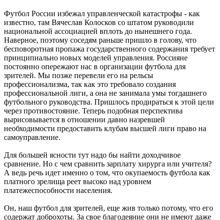
Футбол России избежал управленческой катастрофы - как
известно, там Вячеслав Колосков со штатом руководили
национальной ассоциацией вплоть до нынешнего года.
Наверное, поэтому соседям раньше пришло в голову, что
бесповоротная пропажа государственного содержания требует
принципиально новых моделей управления. Россияне
постоянно опережают нас в организации футбола для
зрителей. Мы позже перевели его на рельсы
профессионализма, так как это требовало создания
профессиональной лиги, а она не занимала умы тогдашнего
футбольного руководства. Пришлось продираться к этой цели
через противостояние. Теперь подобная перспектива
вырисовывается в отношении давно назревшей
необходимости предоставить клубам высшей лиги право на
самоуправление.
Для большей ясности тут надо бы найти доходчивое
сравнение. Но с чем сравнить зарплату хирурга или учителя?
А ведь речь идет именно о том, что окупаемость футбола как
платного зрелища реет высоко над уровнем
платежеспособности населения.
Он, наш футбол для зрителей, еще жив только потому, что его
содержат доброхоты. За свое благодеяние они не имеют даже