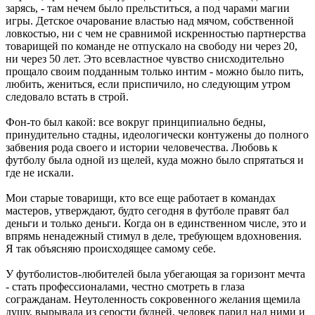
зарясь, - там нечем было прельститься, а под чарами магии
игры. Детское очарование властью над мячом, собственной
ловкостью, ни с чем не сравнимой искренностью партнерства
товарищей по команде не отпускало на свободу ни через 20,
ни через 50 лет. Это всевластное чувство снисходительно
прощало своим подданным только интим - можно было пить,
любить, жениться, если приспичило, но следующим утром
следовало встать в строй.
Фон-то был какой: все вокруг принципиально бедны,
принудительно стадны, идеологически контужены до полного
забвения рода своего и истории человечества. Любовь к
футболу была одной из щелей, куда можно было спрятаться и
где не искали.
Мои старые товарищи, кто все еще работает в командах
мастеров, утверждают, будто сегодня в футболе правят бал
деньги и только деньги. Когда он в единственном числе, это и
впрямь ненадежный стимул в деле, требующем вдохновения.
Я так объясняю происходящее самому себе.
У футболистов-любителей была убегающая за горизонт мечта
- стать профессионалами, честно смотреть в глаза
согражданам. Неутоленность сокровенного желания щемила
душу, вырывала из серости будней, человек парил над ними и