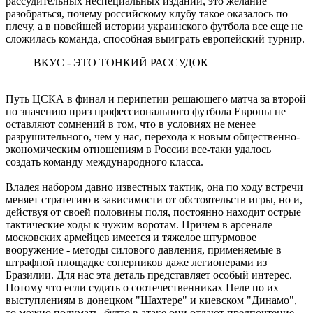
рассудительных нeспециальных изданий, это желание
разобраться, почему российскому клубу такое оказалось по
плечу, а в новейшей истории украинского футбола все еще не
сложилась команда, способная выиграть европейский турнир.
ВКУС - ЭТО ТОНКИЙ РАССУДОК
Путь ЦСКА в финал и перипетии решающего матча за второй
по значению приз профессионального футбола Европы не
оставляют сомнений в том, что в условиях не менее
разрушительного, чем у нас, перехода к новым общественно-
экономическим отношениям в России все-таки удалось
создать команду международного класса.
Владея набором давно известных тактик, она по ходу встречи
меняет стратегию в зависимости от обстоятельств игры, но и,
действуя от своей половины поля, постоянно находит острые
тактические ходы к чужим воротам. Причем в арсенале
московских армейцев имеется и тяжелое штурмовое
вооружение - методы силового давления, применяемые в
штрафной площадке соперников даже легионерами из
Бразилии. Для нас эта деталь представляет особый интерес.
Потому что если судить о соотечественниках Пеле по их
выступлениям в донецком "Шахтере" и киевском "Динамо",
то можно подумать, будто в атаке они отдают предпочтение