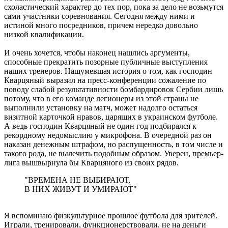
схоластический характер до тех пор, пока за дело не возьмутся
сами участники соревнования. Сегодня между ними и
истиной много посредников, причем нередко довольно
низкой квалификации.
И очень хочется, чтобы наконец нашлись аргументы,
способные прекратить позорные публичные выступления
наших тренеров. Нашумевшая история о том, как господин
Кварцяный выразил на пресс-конференции сожаление по
поводу слабой результативности бомбардировок Сербии лишь
потому, что в его команде легионеры из этой страны не
выполнили установку на матч, может надолго остаться
визитной карточкой нравов, царящих в украинском футболе.
А ведь господин Кварцяный не один год подбирался к
рекордному недомыслию у микрофона. В очередной раз он
наказан денежным штрафом, но распущенность, в том числе и
такого рода, не вылечить подобным образом. Уверен, премьер-
лига вышвырнула бы Кварцяного из своих рядов.
"ВРЕМЕНА НЕ ВЫБИРАЮТ,
В НИХ ЖИВУТ И УМИРАЮТ"
Я вспоминаю физкультурное прошлое футбола для зрителей.
Играли, тренировали, функционерствовали, не на деньги