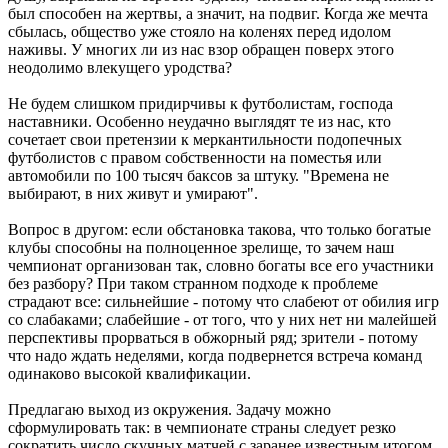
был способен на жертвы, а значит, на подвиг. Когда же мечта
сбылась, общество уже стояло на коленях перед идолом
наживы. У многих ли из нас взор обращен поверх этого
неодолимо влекущего уродства?
Не будем слишком придирчивы к футболистам, господа
наставники. Особенно неудачно выглядят те из нас, кто
сочетает свои претензии к меркантильности подопечных
футболистов с правом собственности на поместья или
автомобили по 100 тысяч баксов за штуку. "Времена не
выбирают, в них живут и умирают".
Вопрос в другом: если обстановка такова, что только богатые
клубы способны на полноценное зрелище, то зачем наш
чемпионат организован так, словно богаты все его участники
без разбору? При таком странном подходе к проблеме
страдают все: сильнейшие - потому что слабеют от обилия игр
со слабаками; слабейшие - от того, что у них нет ни малейшей
перспективы прорваться в обжорный ряд; зрители - потому
что надо ждать неделями, когда подвернется встреча команд
одинаково высокой квалификации.
Предлагаю выход из окружения. Задачу можно
сформулировать так: в чемпионате страны следует резко
сократить число скучных матчей с заранее известным итогом