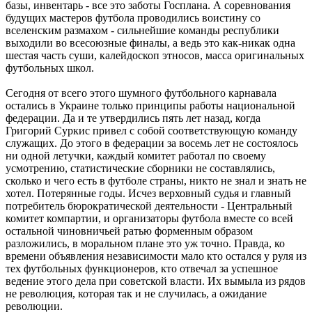
базы, инвентарь - все это заботы Госплана. А соревнования
будущих мастеров футбола проводились воистину со
вселенским размахом - сильнейшие команды республики
выходили во всесоюзные финалы, а ведь это как-никак одна
шестая часть суши, калейдоскоп этносов, масса оригинальных
футбольных школ.
Сегодня от всего этого шумного футбольного карнавала
остались в Украине только принципы работы национальной
федерации. Да и те утвердились пять лет назад, когда
Григорий Суркис привел с собой соответствующую команду
служащих. До этого в федерации за восемь лет не состоялось
ни одной летучки, каждый комитет работал по своему
усмотрению, статистические сборники не составлялись,
сколько и чего есть в футболе страны, никто не знал и знать не
хотел. Потерянные годы. Исчез верховный судья и главный
потребитель бюрократической деятельности - Центральный
комитет компартии, и организаторы футбола вместе со всей
остальной чиновничьей ратью форменным образом
разложились, в моральном плане это уж точно. Правда, ко
времени объявления независимости мало кто остался у руля из
тех футбольных функционеров, кто отвечал за успешное
ведение этого дела при советской власти. Их вымыла из рядов
не революция, которая так и не случилась, а ожидание
революции.