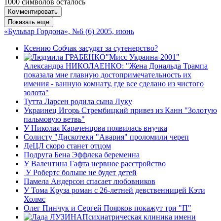
1000
символов осталось
Комментировать
Показать еще
«Бульвар Гордона», №6 (6) 2005, июнь
Ксению Собчак засудят за сутенерство?
"Мисс Украина-2001"
Александра НИКОЛАЕНКО: "Жена Дональда Трампа
показала мне главную достопримечательность их
имения - ванную комнату, где все сделано из чистого
золота"
Тутта Ларсен родила сына Луку
Украинец Игорь Стрембицкий привез из Канн "Золотую
пальмовую ветвь"
У Николая Караченцова появилась внучка
Солисту "Дискотеки "Авария" проломили череп
ДеЦЛ скоро станет отцом
Подруга Бена Эффлека беременна
У Валентина Гафта нервное расстройство
У Робертс больше не будет детей
Памела Андерсон спасает любовников
У Тома Круза роман с 26-летней девственницей Кэти
Холмс
Олег Пинчук и Сергей Поярков покажут три "П"
Психиатрическая клиника имени