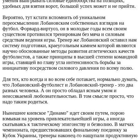
умения выигрывать силовые единоборства на позициях,
удобных для взятия ворот, большой успех может и не прийти.
Вероятно, тут кстати вспомнить об уникальном
переосмыслении Лобановским собственных взглядов на
футбол. Форвард-виртуоз, он в молодые годы всем своим
существом противился тренировкам без мяча и силовым
средствам ведения игры. Тренер же Лобановский оставил нам
систему подготовки, краеугольным камнем которой являются
научно обоснованные методы развития атлетических качеств
футболистов, а также принципы в высшей степени командной
игры, ставящей во главу угла интенсивность борьбы за
инициативу посредством силового давления по всему полю.
Для тех, кто всегда и во всем себе потакает, нормально думать,
что Лобановский-футболист и Лобановский-тренер - это два
разных человека. А он просто обладал ясным умом и
неиссякаемой любознательностью. В том смысле просто, что
надо таким родиться.
Нынешнее киевское "Динамо" идет своим путем, порою
взмывая на уровень привлекательнейшей игры, а иногда
скатываясь к тактическому эпигонству и безволию. В матчах
чемпионата, предшествовавших финальному поединку за
Кубок Украины, тренеры наконец-то нащупали продуктивную