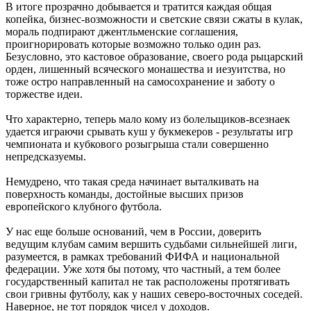
В итоге прозрачно добывается и тратится каждая общая
копейка, бизнес-возможности и светские связи сжаты в кулак,
мораль подпирают джентльменские соглашения,
проигнорировать которые возможно только один раз.
Безусловно, это кастовое образование, своего рода рыцарский
орден, лишенный всяческого монашества и иезуитства, но
тоже остро направленный на самосохранение и заботу о
торжестве идеи.
Что характерно, теперь мало кому из болельщиков-всезнаек
удается играючи срывать куш у букмекеров - результаты игр
чемпионата и кубкового розыгрыша стали совершенно
непредсказуемы.
Немудрено, что такая среда начинает выталкивать на
поверхность команды, достойные высших призов
европейского клубного футбола.
У нас еще больше оснований, чем в России, доверить
ведущим клубам самим вершить судьбами сильнейшей лиги,
разумеется, в рамках требований ФИФА и национальной
федерации. Уже хотя бы потому, что частный, а тем более
государственный капитал не так расположены протягивать
свои гривны футболу, как у наших северо-восточных соседей.
Наверное, не тот порядок чисел у доходов.