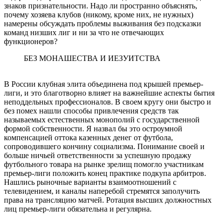
знаков признательности. Надо ли пространно объяснять,
почему хозяева клубов (никому, кроме них, не нужных)
намерены обсуждать проблемы выживания без подсказки
команд низших лиг и ни за что не отвечающих
функционеров?
БЕЗ МОНАШЕСТВА И ИЕЗУИТСТВА
В России клубная элита объединена под крышей премьер-
лиги, и это благотворно влияет на важнейшие аспекты бытия
неподдельных профессионалов. В своем кругу они быстро и
без помех нашли способы привлечения средств так
называемых естественных монополий с государственной
формой собственности. Я назвал бы это остроумной
компенсацией оттока казенных денег от футбола,
сопроводившего кончину социализма. Понимание своей и
больше ничьей ответственности за успешную продажу
футбольного товара на рынке зрелищ помогло участникам
премьер-лиги положить конец практике подкупа арбитров.
Нашлись рыночные варианты взаимоотношений с
телевидением, и каналы наперебой стремятся заполучить
права на трансляцию матчей. Ротация высших должностных
лиц премьер-лиги обязательна и регулярна.