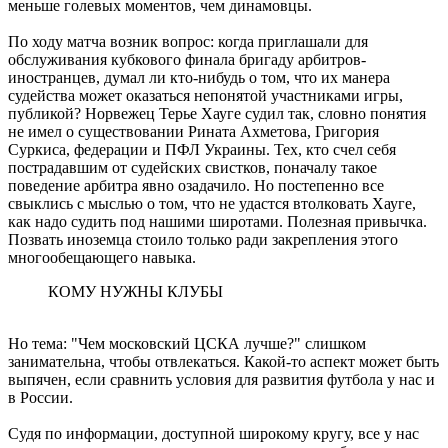
меньше голевых моментов, чем динамовцы.
По ходу матча возник вопрос: когда приглашали для
обслуживания кубкового финала бригаду арбитров-
иностранцев, думал ли кто-нибудь о том, что их манера
судейства может оказаться непонятой участниками игры,
публикой? Норвежец Терье Хауге судил так, словно понятия
не имел о существовании Рината Ахметова, Григория
Суркиса, федерации и ПФЛ Украины. Тех, кто счел себя
пострадавшим от судейских свистков, поначалу такое
поведение арбитра явно озадачило. Но постепенно все
свыклись с мыслью о том, что не удастся втолковать Хауге,
как надо судить под нашими широтами. Полезная привычка.
Позвать иноземца стоило только ради закрепления этого
многообещающего навыка.
КОМУ НУЖНЫ КЛУБЫ
Но тема: "Чем московский ЦСКА лучше?" слишком
занимательна, чтобы отвлекаться. Какой-то аспект может быть
выпячен, если сравнить условия для развития футбола у нас и
в России.
Судя по информации, доступной широкому кругу, все у нас