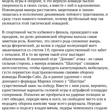
модель игры в обороне, и это вернуло команде былую
уверенность в своих силах, а вместе с ней и вдохновение.
Новомодная манера расставлять защитников в линию
лишилась в исполнении динамовцев лобового трактования, и
сразу стало намного понятнее, почему футбольный мир так
увлекается этой тактической новацией.
В спортивной части кубкового финала, прошедшего как
праздник, на долю динамовской обороны выпала самая
заметная роль. Конечно, это своего рода снижение жанра,
когда феерический, до колик в сердце волнующий матч
заканчивается со счетом 1:0, причем единственный гол забит
с пенальти. И в то же время такой итог выглядит
объективным. В нынешней игре "Динамо" атака - не самая
сильная сторона, а манера атаковать "Шахтера" слишком
интеллигентна, чтобы принудить капитулировать мобильную,
густо перевитую подстраховочными связями оборону
команды Йожефа Сабо. Да и раннее удаление с поля
донецкого форварда Марики отняло у "Шахтера"
существенный шанс на победу. Вместе с ним ушли, вероятно,
единственные варианты силовой игры в штрафной площадке
соперников. Попытки же пробраться на ударные позиции за
счет обводки, передач мяча в ноги, на свободное место или в
недодачу оборона киевлян чаще всего разрушала. Нередко
красиво и подолгу владея мячом, лидеры чемпионата создали