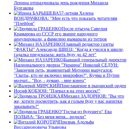
Ленина отпраздновала день рождения Михаила
Булгакова
57-летняя Хелена
ВОНДРАЧКОВА: "Мне есть что показать читателям
"Плейбоя"
После отъезда Савелия
Крамарова из СССР его звание народного
аннулировали, а фамилию вымарали из титров
Главный редактор газеты
"ФАКТЫ" Александр ШВЕЦ: "Когда я учился в школе,
гадалка предсказала: жить буду до 42 лет"
Бывший генеральный директор
Национального дворца "Украина" Николай СЕДУН:
"Закончив петь, знаменитый Моторин выругался:
"Скоты, кто не включил микрофон?". Кучма и Путин
молчат... "Все, - думаю, - мне конец"
Приглашение в рыцарский орден
Иосиф КОБЗОН: "Плевал я на этих мосек!"
Михаил ЗАДОРНОВ: "Вы что
же, хотите посмотреть, как я голым буду у вас напитки
заказывать?"
"Гостья из будущего" Ева
ПОЛЬНА: "Без меня меня... родили"
Призрак Адольфа
Виссарионовича Ульянова