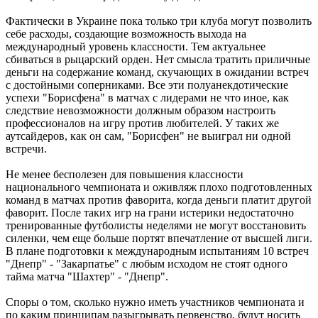
Фактически в Украине пока только три клуба могут позволить
себе расходы, создающие возможность выхода на
международный уровень классности. Тем актуальнее
сбиваться в рыцарский орден. Нет смысла тратить приличные
деньги на содержание команд, скучающих в ожидании встреч
с достойными соперниками. Все эти полуанекдотические
успехи "Борисфена" в матчах с лидерами не что иное, как
следствие невозможности должным образом настроить
профессионалов на игру против любителей. У таких же
аутсайдеров, как он сам, "Борисфен" не выиграл ни одной
встречи.
Не менее бесполезен для повышения классности
национального чемпионата и оживляж плохо подготовленных
команд в матчах против фаворита, когда деньги платит другой
фаворит. После таких игр на грани истерики недостаточно
тренированные футболисты неделями не могут восстановить
силенки, чем еще больше портят впечатление от высшей лиги.
В плане подготовки к международным испытаниям 10 встреч
"Днепр" - "Закарпатье" с любым исходом не стоят одного
тайма матча "Шахтер" - "Днепр".
Споры о том, сколько нужно иметь участников чемпионата и
по каким принципам разыгрывать первенство, будут носить