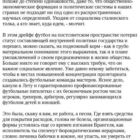
похоже до степени одинаковости, даже то, что общественно-
экономические формации и политические системы в наших
странах не подходят ни под одно из распространенных
научных определений. Уходим от социализма сталинского
толка, а кто знает, куда идем, - молчит.
В этом дрейфе футбол на постсоветском пространстве потерял
статус составляющей внутренней политики государства и
перешел, можно сказать, на подножный корм - как в грубо
материальном понимании этого выражения, так и в плане
умозаключений о своем предназначении в жизни общества.
Больше никто не говорит ему с высоких трибун, что он
важное социальное явление. Уже давно некому заботиться,
чтобы в местах повышенной концентрации пролетариата
создавались футбольные команды мастеров. Ясное дело,
канули в Лету и гарантированно профинансированные
футбольные пятилетки с их бесконечным ростом числа
игроков, тренеров, арбитров, регулярно занимающихся
футболом детей и юношей.
Это была, скажу я вам, не работа, а песня. Где взять средства
для покрытия расходов, голова не болела, организационные
формы устоялись еще со времен изгнания Врангеля, как
исполнитель ты спеленут бюрократическими иерархами,
словно личинка бабочки в коконе, ни упасть, ни умереть от