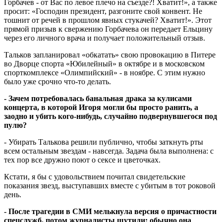
Горбачев - от Вас по левое плечо на съезде?! Хватит!», а также
просит: «Господин президент, разгоните свой конвент. Не
тошнит от речей в прошлом явных стукачей? Хватит!». Этот
прямой призыв к свержению Горбачева он передает Ельцину
через его личного врача и получает положительный отзыв.
Тальков запланировал «обкатать» свою провокацию в Питере
во Дворце спорта «Юбилейный» в октябре и в московском
спорткомплексе «Олимпийский» - в ноябре. С этим нужно
было уже срочно что-то делать.
- Зачем потребовалась банальная драка за кулисами
концерта, в которой Игоря могли бы просто ранить, а
заодно и убить кого-нибудь, случайно подвернувшегося под
пулю?
- Убирать Талькова решили публично, чтобы заткнуть рты
всем остальным звездам - навсегда. Задача была выполнена: с
тех пор все дружно поют о сексе и цветочках.
Кстати, я бы с удовольствием почитал свидетельские
показания звезд, выступавших вместе с убитым в тот роковой
день.
- После трагедии в СМИ мелькнула версия о причастности
спецслужб, потом журналисты шутили: обычно она