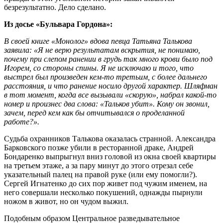
безрезультатно. Дело сделано.
Из досье «Бульвара Гордона»:
В своей книге «Монолог» вдова певца Татьяна Талькова
заявила: «Я не верю результатам вскрытия, не понимаю,
почему при слепом ранении в грудь так много крови было под
Игорем, со стороны спины. Я не исключаю и того, что
выстрел был произведен кем-то третьим, с более дальнего
расстояния, и что ранение носило другой характер. Шляфман
в тот момент, когда все вызывали «скорую», набрал какой-то
номер и произнес два слова: «Тальков убит». Кому он звонил,
зачем, перед кем как бы отчитывался о проделанной
работе?».
Судьба охранников Талькова оказалась странной. Александра
Барковского позже убили в ресторанной драке, Андрей
Бондаренко выпрыгнул вниз головой из окна своей квартиры
на третьем этаже, а за пару минут до этого отрезал себе
указательный палец на правой руке (или ему помогли?).
Сергей Игнатенко до сих пор живет под чужим именем, на
него совершали несколько покушений, однажды пырнули
ножом в живот, но он чудом выжил.
Подобным образом Центральное разведывательное