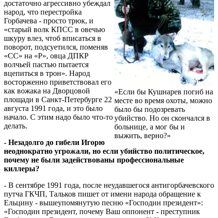
достаточно агрессивно убеждал
народ, что перестройка
Горбачева - просто трюк, и
«старый волк КПСС в овечью
шкуру влез, чтоб вписаться в
поворот, подсуетился, поменяв
«СС» на «Р», овца ДПКР
волчьей пастью пытается
вцепиться в трон». Народ
восторженно приветствовал его
как вожака на Дворцовой
«Если бы Кушнарев погиб на
площади в Санкт-Петербурге 22
месте во время охоты, можно
августа 1991 года, и это было
было бы подозревать
начало. С этим надо было что-то
убийство. Но он скончался в
делать.
больнице, а мог бы и
выжить, верно?»
- Незадолго до гибели Игорю
неоднократно угрожали, но если убийство политическое,
почему не были задействованы профессиональные
киллеры?
- В сентябре 1991 года, после неудавшегося антигорбачевского
путча ГКЧП, Тальков пишет от имени народа обращение к
Ельцину - вышеупомянутую песню «Господин президент»:
«Господин президент, почему Ваш оппонент - преступник