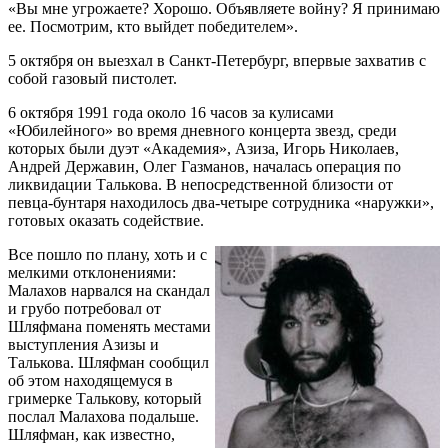
«Вы мне угрожаете? Хорошо. Объявляете войну? Я принимаю
ее. Посмотрим, кто выйдет победителем».
5 октября он выезхал в Санкт-Петербург, впервые захватив с
собой газовый пистолет.
6 октября 1991 года около 16 часов за кулисами
«Юбилейного» во время дневного концерта звезд, среди
которых были дуэт «Академия», Азиза, Игорь Николаев,
Андрей Державин, Олег Газманов, началась операция по
ликвидации Талькова. В непосредственной близости от
певца-бунтаря находилось два-четыре сотрудника «наружки»,
готовых оказать содействие.
Все пошло по плану, хоть и с
мелкими отклонениями:
Малахов нарвался на скандал
и грубо потребовал от
Шляфмана поменять местами
выступления Азизы и
Талькова. Шляфман сообщил
об этом находящемуся в
гримерке Талькову, который
послал Малахова подальше.
Шляфман, как известно,