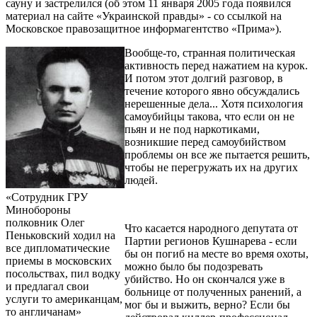
сауну и застрелился (об этом 11 января 2005 года появился
материал на сайте «Украинской правды» - со ссылкой на
Московское правозащитное информагентство «Прима»).
Вообще-то, странная политическая
активность перед нажатием на курок.
И потом этот долгий разговор, в
течение которого явно обсуждались
нерешенные дела... Хотя психология
самоубийцы такова, что если он не
пьян и не под наркотиками,
возникшие перед самоубийством
проблемы он все же пытается решить,
чтобы не перегружать их на других
людей.
«Сотрудник ГРУ
Минобороны
полковник Олег
Что касается народного депутата от
Пеньковский ходил на
Партии регионов Кушнарева - если
все дипломатические
бы он погиб на месте во время охоты,
приемы в московских
можно было бы подозревать
посольствах, пил водку
убийство. Но он скончался уже в
и предлагал свои
больнице от полученных ранений, а
услуги то американцам,
мог бы и выжить, верно? Если бы
то англичанам»