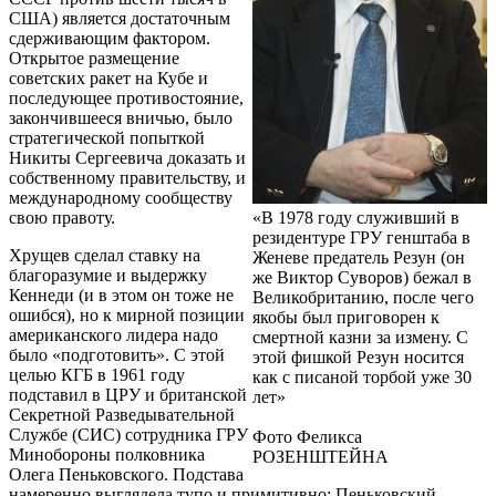
США) является достаточным
сдерживающим фактором.
Открытое размещение
советских ракет на Кубе и
последующее противостояние,
закончившееся вничью, было
стратегической попыткой
Никиты Сергеевича доказать и
собственному правительству, и
международному сообществу
свою правоту.
«В 1978 году служивший в
резидентуре ГРУ генштаба в
Хрущев сделал ставку на
Женеве предатель Резун (он
благоразумие и выдержку
же Виктор Суворов) бежал в
Кеннеди (и в этом он тоже не
Великобританию, после чего
ошибся), но к мирной позиции
якобы был приговорен к
американского лидера надо
смертной казни за измену. С
было «подготовить». С этой
этой фишкой Резун носится
целью КГБ в 1961 году
как с писаной торбой уже 30
подставил в ЦРУ и британской
лет»
Секретной Разведывательной
Службе (СИС) сотрудника ГРУ
Фото Феликса
Минобороны полковника
РОЗЕНШТЕЙНА
Олега Пеньковского. Подстава
намеренно выглядела тупо и примитивно: Пеньковский,