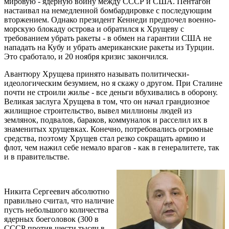
мировую - ядерную войну между СССР и США. Пентагон
настаивал на немедленной бомбардировке с последующим
вторжением. Однако президент Кеннеди предпочел военно-
морскую блокаду острова и обратился к Хрущеву с
требованием убрать ракеты - в обмен на гарантии США не
нападать на Кубу и убрать американские ракеты из Турции.
Это сработало, и 20 ноября кризис закончился.
Авантюру Хрущева принято называть политически-
идеологическим безумием, но я скажу о другом. При Сталине
почти не строили жилье - все деньги вбухивались в оборону.
Великая заслуга Хрущева в том, что он начал грандиозное
жилищное строительство, вывел миллионы людей из
землянок, подвалов, бараков, коммуналок и расселил их в
знаменитых хрущевках. Конечно, потребовались огромные
средства, поэтому Хрущев стал резко сокращать армию и
флот, чем нажил себе немало врагов - как в генералитете, так
и в правительстве.
Никита Сергеевич абсолютно
правильно считал, что наличие
пусть небольшого количества
ядерных боеголовок (300 в
СССР против шести тысяч в