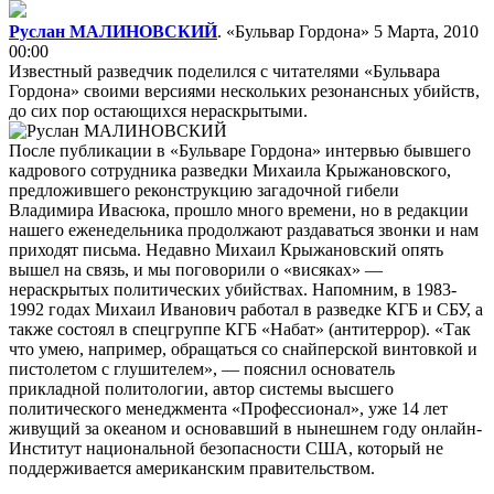
Руслан МАЛИНОВСКИЙ
. «Бульвар Гордона»
5 Марта, 2010
00:00
Известный разведчик поделился с читателями «Бульвара
Гордона» своими версиями нескольких резонансных убийств,
до сих пор остающихся нераскрытыми.
После публикации в «Бульваре Гордона» интервью бывшего
кадрового сотрудника разведки Михаила Крыжановского,
предложившего реконструкцию загадочной гибели
Владимира Ивасюка, прошло много времени, но в редакции
нашего еженедельника продолжают раздаваться звонки и нам
приходят письма. Недавно Михаил Крыжановский опять
вышел на связь, и мы поговорили о «висяках» —
нераскрытых политических убийствах. Напомним, в 1983-
1992 годах Михаил Иванович работал в разведке КГБ и СБУ, а
также состоял в спецгруппе КГБ «Набат» (антитеррор). «Так
что умею, например, обращаться со снайперской винтовкой и
пистолетом с глушителем», — пояснил основатель
прикладной политологии, автор системы высшего
политического менеджмента «Профессионал», уже 14 лет
живущий за океаном и основавший в нынешнем году онлайн-
Институт национальной безопасности США, который не
поддерживается американским правительством.