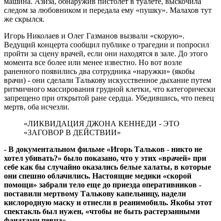
машина. Азиза, обнаружив пистолет в туалете, выскочила
следом за любовником и передала ему «пушку». Малахов тут
же скрылся.
Игорь Николаев и Олег Газманов вызвали «скорую».
Ведущий концерта сообщил публике о трагедии и попросил
пройти за сцену врачей, если они находятся в зале. До этого
момента все более или менее известно. Но вот возле
раненного появились два сотрудника «наружки» (якобы
врачи) - они сделали Талькову искусственное дыхание путем
ритмичного массирования грудной клетки, что категорически
запрещено при открытой ране сердца. Убедившись, что певец
мертв, оба исчезли.
«ЛИКВИДАЦИЯ ДЖОНА КЕННЕДИ - ЭТО
«ЗАГОВОР В ДЕЙСТВИИ»
- В документальном фильме «Игорь Тальков - никто не
хотел убивать?» было показано, что у этих «врачей» при
себе как бы случайно оказались белые халаты, в которые
они спешно облачились. Настоящие медики «скорой
помощи» забрали тело еще до приезда оперативников -
поставили мертвому Талькову капельницу, надели
кислородную маску и отнесли в реанимобиль. Якобы этот
спектакль был нужен, «чтобы не быть растерзанными
фанатами певца»...