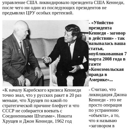
управление США ликвидировало президента США Кеннеди,
после чего ни один из последующих президентов не
предъявлял ЦРУ особых претензий.
- «Убийство
президента
Кеннеди - заговор
в действии» - так
называлась ваша
статья,
опубликованная 7
марта 2008 года в
газете
«Комсомольская
правда в
Америке»...
- Считаю, что
«К началу Карибского кризиса Кеннеди
ликвидация Джона
точно знал, что у русских ракет в 20 раз
Кеннеди - это не
меньше, что Хрущев по какой-то
просто операция
стратегической причине блефует и что
по устранению
СССР не собирается воевать с
«объекта», а то,
Соединенными Штатами». Никита
что я называю
Хрущев и Джон Кеннеди, 1962 год
«заговором в