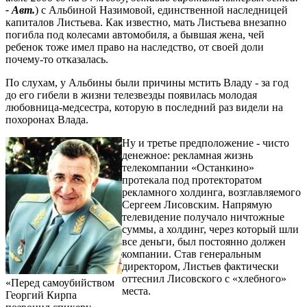
- Авт.
) с Альбиной Назимовой, единственной наследницей
капиталов Листьева. Как известно, мать Листьева внезапно
погибла под колесами автомобиля, а бывшая жена, чей
ребенок тоже имел право на наследство, от своей доли
почему-то отказалась.
По слухам, у Альбины были причины мстить Владу - за год
до его гибели в жизни телезвезды появилась молодая
любовница-медсестра, которую в последний раз видели на
похоронах Влада.
Ну и третье предположение - чисто
денежное: рекламная жизнь
телекомпании «Останкино»
протекала под протекторатом
рекламного холдинга, возглавляемого
Сергеем Лисовским. Напрямую
телевидение получало ничтожные
суммы, а холдинг, через который шли
все деньги, был постоянно должен
компании. Став генеральным
директором, Листьев фактически
оттеснил Лисовского с «хлебного»
«Перед самоубийством
места.
Георгий Кирпа