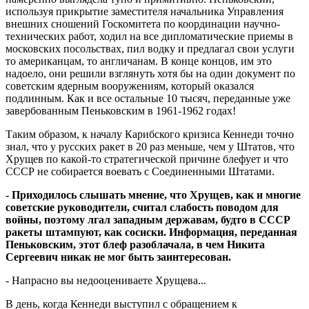
используя прикрытие заместителя начальника Управления
внешних сношений Госкомитета по координации научно-
технических работ, ходил на все дипломатические приемы в
московских посольствах, пил водку и предлагал свои услуги
то американцам, то англичанам. В конце концов, им это
надоело, они решили взглянуть хотя бы на один документ по
советским ядерным вооружениям, который оказался
подлинным. Как и все остальные 10 тысяч, переданные уже
завербованным Пеньковским в 1961-1962 годах!
Таким образом, к началу Карибского кризиса Кеннеди точно
знал, что у русских ракет в 20 раз меньше, чем у Штатов, что
Хрущев по какой-то стратегической причине блефует и что
СССР не собирается воевать с Соединенными Штатами.
- Приходилось слышать мнение, что Хрущев, как и многие
советские руководители, считал слабость поводом для
войны, поэтому лгал западным державам, будто в СССР
ракеты штампуют, как сосиски. Информация, переданная
Пеньковским, этот блеф разоблачала, в чем Никита
Сергеевич никак не мог быть заинтересован.
- Напрасно вы недооцениваете Хрущева...
В день, когда Кеннеди выступил с обращением к