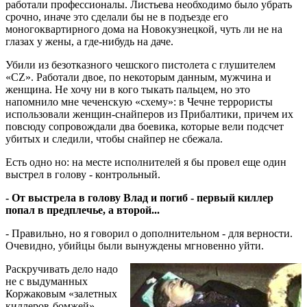
работали профессионалы. Листьева необходимо было убрать
срочно, иначе это сделали бы не в подъезде его
моногоквартирного дома на Новокузнецкой, чуть ли не на
глазах у жены, а где-нибудь на даче.
Убили из безотказного чешского пистолета с глушителем
«CZ». Работали двое, по некоторым данным, мужчина и
женщина. Не хочу ни в кого тыкать пальцем, но это
напомнило мне чеченскую «схему»: в Чечне террористы
использовали женщин-снайперов из Прибалтики, причем их
повсюду сопровождали два боевика, которые вели подсчет
убитых и следили, чтобы снайпер не сбежала.
Есть одно но: на месте исполнителей я бы провел еще один
выстрел в голову - контрольный.
- От выстрела в голову Влад и погиб - первый киллер
попал в предплечье, а второй...
- Правильно, но я говорил о дополнительном - для верности.
Очевидно, убийцы были вынуждены мгновенно уйти.
Раскручивать дело надо
не с выдуманных
Коржаковым «залетных
киллеров-бомжей»,