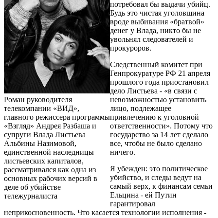
потребовал бы выдачи убийц.
Будь это чистая уголовщина
вроде выбивания «братвой»
денег у Влада, никто бы не
увольнял следователей и
прокуроров.
Следственный комитет при
Генпрокуратуре РФ 21 апреля
прошлого года приостановил
дело Листьева - «в связи с
Роман руководителя
невозможностью установить
телекомпании «ВИД»,
лицо, подлежащее
главного режиссера программы
привлечению к уголовной
«Взгляд» Андрея Разбаша и
ответственности». Потому что
супруги Влада Листьева
государство за 14 лет сделало
Альбины Назимовой,
все, чтобы не было сделано
единственной наследницы
ничего.
листьевских капиталов,
Я убежден: это политическое
рассматривался как одна из
убийство, и следы ведут на
основных рабочих версий в
самый верх, к финансам семьи
деле об убийстве
Ельцина - ей Путин
тележурналиста
гарантировал
неприкосновенность. Что касается технологии исполнения -