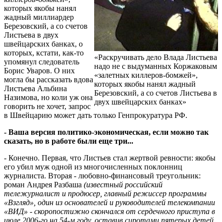
которых якобы нанял
жадный миллиардер
Березовский, а со счетов
Листьева в двух
швейцарских банках, о
которых, кстати, как-то
«Раскручивать дело Влада Листьева
упомянул следователь
надо не с выдуманных Коржаковым
Борис Уваров. О них
«залетных киллеров-бомжей»,
могла бы рассказать вдова
которых якобы нанял жадный
Листьева Альбина
Березовский, а со счетов Листьева в
Назимова, но коли уж она
двух швейцарских банках»
говорить не хочет, запрос
в Швейцарию может дать только Генпрокуратура РФ.
- Ваша версия политико-экономическая, если можно так
сказать, но в работе были еще три...
- Конечно. Первая, что Листьев стал жертвой ревности: якобы
его убил муж одной из многочисленных поклонниц
журналиста. Вторая - любовно-финансовый треугольник:
роман Андрея Разбаша
(известный российский
тележурналист и продюсер, главный режиссер программы
«Взгляд», один из основателей и руководителей телекомпании
«ВИД» - скоропостижно скончался от сердечного приступа в
июле 2006-го на 54-м году, оставив сиротами пятерых детей.