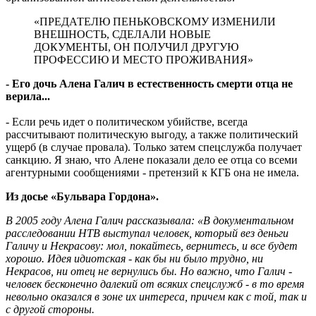
«ПРЕДАТЕЛЮ ПЕНЬКОВСКОМУ ИЗМЕНИЛИ
ВНЕШНОСТЬ, СДЕЛАЛИ НОВЫЕ
ДОКУМЕНТЫ, ОН ПОЛУЧИЛ ДРУГУЮ
ПРОФЕССИЮ И МЕСТО ПРОЖИВАНИЯ»
- Его дочь Алена Галич в естественность смерти отца не
верила...
- Если речь идет о политическом убийстве, всегда
рассчитывают политическую выгоду, а также политический
ущерб (в случае провала). Только затем спецслужба получает
санкцию. Я знаю, что Алене показали дело ее отца со всеми
агентурными сообщениями - претензий к КГБ она не имела.
Из досье «Бульвара Гордона».
В 2005 году Алена Галич рассказывала: «В документальном
расследовании НТВ выступал человек, который вез деньги
Галичу и Некрасову: мол, покайтесь, вернитесь, и все будет
хорошо. Идея идиотская - как бы ни было трудно, ни
Некрасов, ни отец не вернулись бы. Но важно, что Галич -
человек бесконечно далекий от всяких спецслужб - в то время
невольно оказался в зоне их интереса, причем как с той, так и
с другой стороны.