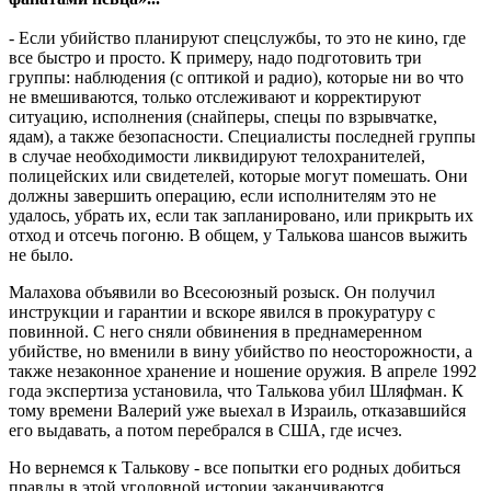
- Если убийство планируют спецслужбы, то это не кино, где
все быстро и просто. К примеру, надо подготовить три
группы: наблюдения (с оптикой и радио), которые ни во что
не вмешиваются, только отслеживают и корректируют
ситуацию, исполнения (снайперы, спецы по взрывчатке,
ядам), а также безопасности. Специалисты последней группы
в случае необходимости ликвидируют телохранителей,
полицейских или свидетелей, которые могут помешать. Они
должны завершить операцию, если исполнителям это не
удалось, убрать их, если так запланировано, или прикрыть их
отход и отсечь погоню. В общем, у Талькова шансов выжить
не было.
Малахова объявили во Всесоюзный розыск. Он получил
инструкции и гарантии и вскоре явился в прокуратуру с
повинной. С него сняли обвинения в преднамеренном
убийстве, но вменили в вину убийство по неосторожности, а
также незаконное хранение и ношение оружия. В апреле 1992
года экспертиза установила, что Талькова убил Шляфман. К
тому времени Валерий уже выехал в Израиль, отказавшийся
его выдавать, а потом перебрался в США, где исчез.
Но вернемся к Талькову - все попытки его родных добиться
правды в этой уголовной истории заканчиваются