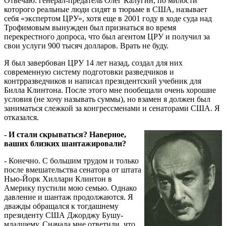
Отвечаю: генерал-предатель Олег Калугин, по милости
которого реальные люди сидят в тюрьме в США, называет
себя «экспертом ЦРУ», хотя еще в 2001 году в ходе суда над
Трофимовым вынужден был признаться во время
перекрестного допроса, что был агентом ЦРУ и получил за
свои услуги 900 тысяч долларов. Врать не буду.
Я был завербован ЦРУ 14 лет назад, создал для них
современную систему подготовки разведчиков и
контрразведчиков и написал президентский учебник для
Билла Клинтона. После этого мне пообещали очень хорошие
условия (не хочу называть суммы), но взамен я должен был
заниматься слежкой за конгрессменами и сенаторами США. Я
отказался.
- И стали скрываться? Наверное,
ваших близких шантажировали?
- Конечно. С большим трудом и только
после вмешательства сенатора от штата
Нью-Йорк Хиллари Клинтон в
Америку пустили мою семью. Однако
давление и шантаж продолжаются. Я
дважды обращался к тогдашнему
президенту США Джорджу Бушу-
младшему. Сначала мне ответили, что