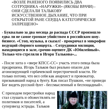
«ВОЗЛЕ РАНЕНОГО ПОЯВИЛИСЬ ДВА
СОТРУДНИКА «НАРУЖКИ» (ЯКОБЫ ВРАЧИ) -
ОНИ СДЕЛАЛИ ТАЛЬКОВУ
ИСКУССТВЕННОЕ ДЫХАНИЕ, ЧТО ПРИ
ОТКРЫТОЙ РАНЕ СЕРДЦА КАТЕГОРИЧЕСКИ
ЗАПРЕЩЕНО»
- Буквально за два месяца до распада СССР произошло
едва ли не самое громкое убийством в российском шоу-
бизнесе. «Стоп, музыка, я сказал! - прокричал в микрофон
ведущий сборного концерта. - Сотрудники милиции,
находящиеся в зале, срочно оцепите ДК «Юбилейный».
Только что стреляли в Игоря Талькова»...
- После хита о «звере КПСС-СС» участь этого певца была
предрешена. Игорь Тальков был реально опасен для
агонизирующей горбачевской перестроечной власти. Не
только потому, что вел себя как анархист и провокатор,
призывавший народ к бунту. Как писал Пушкин, «не приведи
Бог видеть русский бунт - бессмысленный и беспощадный».
С приходом перестройки народ
стал слушать и обожествлять не
политиков и писателей, а
суперзвезд эстрады. Тальков