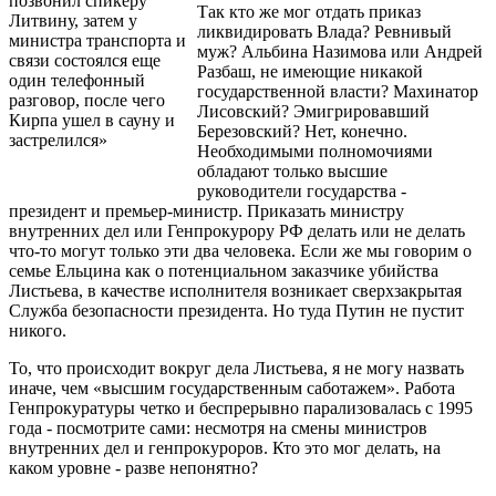
позвонил спикеру
Так кто же мог отдать приказ
Литвину, затем у
ликвидировать Влада? Ревнивый
министра транспорта и
муж? Альбина Назимова или Андрей
связи состоялся еще
Разбаш, не имеющие никакой
один телефонный
государственной власти? Махинатор
разговор, после чего
Лисовский? Эмигрировавший
Кирпа ушел в сауну и
Березовский? Нет, конечно.
застрелился»
Необходимыми полномочиями
обладают только высшие
руководители государства -
президент и премьер-министр. Приказать министру
внутренних дел или Генпрокурору РФ делать или не делать
что-то могут только эти два человека. Если же мы говорим о
семье Ельцина как о потенциальном заказчике убийства
Листьева, в качестве исполнителя возникает сверхзакрытая
Служба безопасности президента. Но туда Путин не пустит
никого.
То, что происходит вокруг дела Листьева, я не могу назвать
иначе, чем «высшим государственным саботажем». Работа
Генпрокуратуры четко и беспрерывно парализовалась с 1995
года - посмотрите сами: несмотря на смены министров
внутренних дел и генпрокуроров. Кто это мог делать, на
каком уровне - разве непонятно?