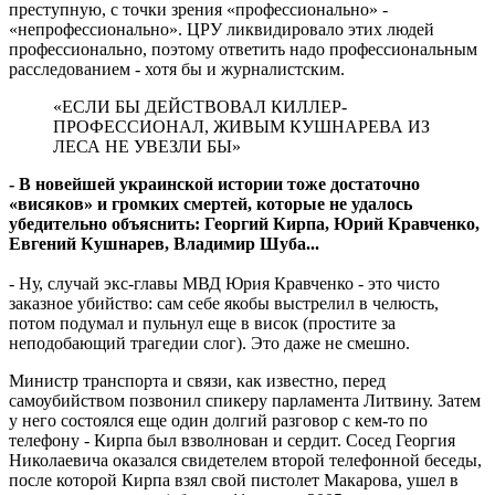
преступную, с точки зрения «профессионально» -
«непрофессионально». ЦРУ ликвидировало этих людей
профессионально, поэтому ответить надо профессиональным
расследованием - хотя бы и журналистским.
«ЕСЛИ БЫ ДЕЙСТВОВАЛ КИЛЛЕР-
ПРОФЕССИОНАЛ, ЖИВЫМ КУШНАРЕВА ИЗ
ЛЕСА НЕ УВЕЗЛИ БЫ»
- В новейшей украинской истории тоже достаточно
«висяков» и громких смертей, которые не удалось
убедительно объяснить: Георгий Кирпа, Юрий Кравченко,
Евгений Кушнарев, Владимир Шуба...
- Ну, случай экс-главы МВД Юрия Кравченко - это чисто
заказное убийство: сам себе якобы выстрелил в челюсть,
потом подумал и пульнул еще в висок (простите за
неподобающий трагедии слог). Это даже не смешно.
Министр транспорта и связи, как известно, перед
самоубийством позвонил спикеру парламента Литвину. Затем
у него состоялся еще один долгий разговор с кем-то по
телефону - Кирпа был взволнован и сердит. Сосед Георгия
Николаевича оказался свидетелем второй телефонной беседы,
после которой Кирпа взял свой пистолет Макарова, ушел в