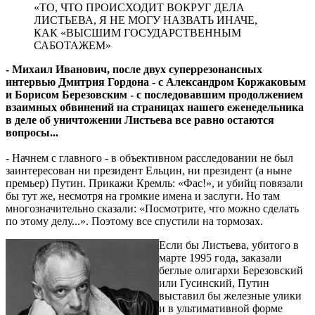
«ТО, ЧТО ПРОИСХОДИТ ВОКРУГ ДЕЛА
ЛИСТЬЕВА, Я НЕ МОГУ НАЗВАТЬ ИНАЧЕ,
КАК «ВЫСШИМ ГОСУДАРСТВЕННЫМ
САБОТАЖЕМ»
- Михаил Иванович, после двух суперрезонансных
интервью Дмитрия Гордона - с Александром Коржаковым
и Борисом Березовским - с последовавшим продолжением
взаимных обвинений на страницах нашего еженедельника
в деле об уничтожении Листьева все равно остаются
вопросы...
- Начнем с главного - в объективном расследовании не был
заинтересован ни президент Ельцин, ни президент (а ныне
премьер) Путин. Прикажи Кремль: «Фас!», и убийц повязали
бы тут же, несмотря на громкие имена и заслуги. Но там
многозначительно сказали: «Посмотрите, что можно сделать
по этому делу...». Поэтому все спустили на тормозах.
Если бы Листьева, убитого в
марте 1995 года, заказали
беглые олигархи Березовский
или Гусинский, Путин
выставил бы железные улики
и в ультимативной форме