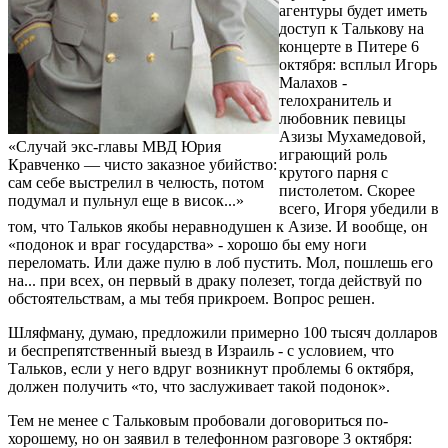
агентуры будет иметь
доступ к Талькову на
концерте в Питере 6
октября: всплыл Игорь
Малахов -
телохранитель и
любовник певицы
Азизы Мухамедовой,
«Случай экс-главы МВД Юрия
играющий роль
Кравченко — чисто заказное убийство:
крутого парня с
сам себе выстрелил в челюсть, потом
пистолетом. Скорее
подумал и пульнул еще в висок...»
всего, Игоря убедили в
том, что Тальков якобы неравнодушен к Азизе. И вообще, он
«подонок и враг государства» - хорошо бы ему ноги
переломать. Или даже пулю в лоб пустить. Мол, пошлешь его
на... при всех, он первый в драку полезет, тогда действуй по
обстоятельствам, а мы тебя прикроем. Вопрос решен.
Шляфману, думаю, предложили примерно 100 тысяч долларов
и беспрепятственный выезд в Израиль - с условием, что
Тальков, если у него вдруг возникнут проблемы 6 октября,
должен получить «то, что заслуживает такой подонок».
Тем не менее с Тальковым пробовали договориться по-
хорошему, но он заявил в телефонном разговоре 3 октября: