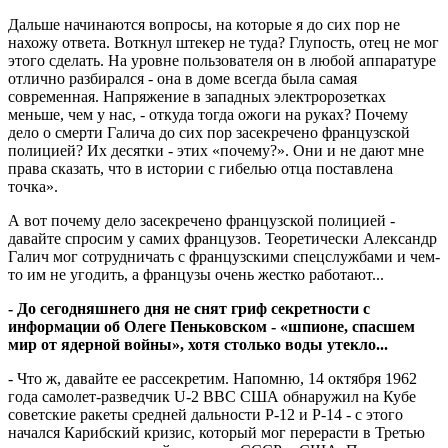
Дальше начинаются вопросы, на которые я до сих пор не
нахожу ответа. Воткнул штекер не туда? Глупость, отец не мог
этого сделать. На уровне пользователя он в любой аппаратуре
отлично разбирался - она в доме всегда была самая
современная. Напряжение в западных электророзетках
меньше, чем у нас, - откуда тогда ожоги на руках? Почему
дело о смерти Галича до сих пор засекречено французской
полицией? Их десятки - этих «почему?». Они и не дают мне
права сказать, что в истории с гибелью отца поставлена
точка».
А вот почему дело засекречено французской полицией -
давайте спросим у самих французов. Теоретически Александр
Галич мог сотрудничать с французскими спецслужбами и чем-
то им не угодить, а французы очень жестко работают...
- До сегодняшнего дня не снят гриф секретности с
информации об Олеге Пеньковском - «шпионе, спасшем
мир от ядерной войны», хотя столько воды утекло...
- Что ж, давайте ее рассекретим. Напомню, 14 октября 1962
года самолет-разведчик U-2 ВВС США обнаружил на Кубе
советские ракеты средней дальности Р-12 и Р-14 - с этого
начался Карибский кризис, который мог перерасти в Третью