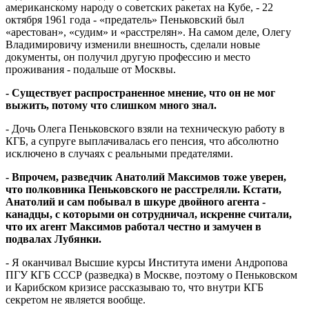
американскому народу о советских ракетах на Кубе, - 22
октября 1961 года - «предатель» Пеньковский был
«арестован», «судим» и «расстрелян». На самом деле, Олегу
Владимировичу изменили внешность, сделали новые
документы, он получил другую профессию и место
проживания - подальше от Москвы.
- Существует распространенное мнение, что он не мог
выжить, потому что слишком много знал.
- Дочь Олега Пеньковского взяли на техническую работу в
КГБ, а супруге выплачивалась его пенсия, что абсолютно
исключено в случаях с реальными предателями.
- Впрочем, разведчик Анатолий Максимов тоже уверен,
что полковника Пеньковского не расстреляли. Кстати,
Анатолий и сам побывал в шкуре двойного агента -
канадцы, с которыми он сотрудничал, искренне считали,
что их агент Максимов работал честно и замучен в
подвалах Лубянки.
- Я оканчивал Высшие курсы Института имени Андропова
ПГУ КГБ СССР (разведка) в Москве, поэтому о Пеньковском
и Карибском кризисе рассказываю то, что внутри КГБ
секретом не является вообще.