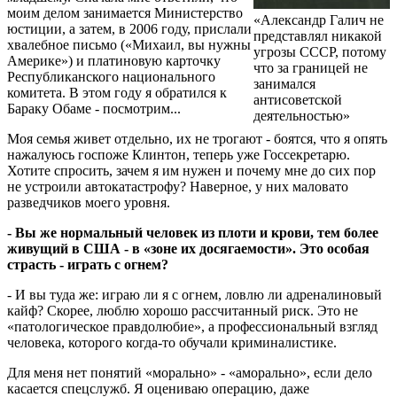
моим делом занимается Министерство
«Александр Галич не
юстиции, а затем, в 2006 году, прислали
представлял никакой
хвалебное письмо («Михаил, вы нужны
угрозы СССР, потому
Америке») и платиновую карточку
что за границей не
Республиканского национального
занимался
комитета. В этом году я обратился к
антисоветской
Бараку Обаме - посмотрим...
деятельностью»
Моя семья живет отдельно, их не трогают - боятся, что я опять
нажалуюсь госпоже Клинтон, теперь уже Госсекретарю.
Хотите спросить, зачем я им нужен и почему мне до сих пор
не устроили автокатастрофу? Наверное, у них маловато
разведчиков моего уровня.
- Вы же нормальный человек из плоти и крови, тем более
живущий в США - в «зоне их досягаемости». Это особая
страсть - играть с огнем?
- И вы туда же: играю ли я с огнем, ловлю ли адреналиновый
кайф? Скорее, люблю хорошо рассчитанный риск. Это не
«патологическое правдолюбие», а профессиональный взгляд
человека, которого когда-то обучали криминалистике.
Для меня нет понятий «морально» - «аморально», если дело
касается спецслужб. Я оцениваю операцию, даже