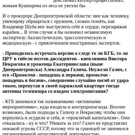
действовал киллер-профессионал,
живым Кушнарева из леса не увезли бы.
И о прокуроре Днепропетровской области: мне как человеку,
умеющему обращаться с оружием, сложно понять, как
Владимир Шуба мог выстрелить себе в сердце, перезаряжая
карабин... В этом случае я бы назначил независимую
экспертизу: баллистическую, трассологическую и
медицинскую - с привлечением иностранных экспертов.
- Приходилось встречать версию о следе то ли КГБ, то ли
ЦРУ в гибели поэтов-диссидентов - киевлянина Виктора
Некрасова и уроженца Екатеринослава (ныне
Днепропетровска) Александра Галича. Неужели Галич, с
его «Промолчи - попадешь в первачи, промолчи -
попадешь в богачи», совершенно случайно погиб от удара
током, перепутав в своей парижской квартире гнездо
антенны телевизора со входом электропитания?
- КГБ занимался так называемыми «активными
мероприятиями», куда входила и контрпропаганда. Вполне
возможно, были подходы к Галичу и Некрасову, чтобы они
вернулись и осудили и себя, и «проклятый капитализм». Они
отказались - ну и что? Убивать за это? Галич не представлял
никакой угрозы СССР, потому что за границей не занимался
организованной антисоветской деятельностью.