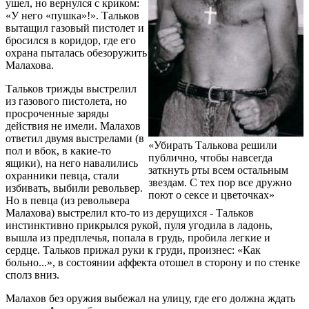
ушел, но вернулся с криком:
«У него «пушка»!». Тальков
вытащил газовый пистолет и
бросился в коридор, где его
охрана пыталась обезоружить
Малахова.
Тальков трижды выстрелил
из газового пистолета, но
просроченные заряды
действия не имели. Малахов
ответил двумя выстрелами (в
«Убирать Талькова решили
пол и вбок, в какие-то
публично, чтобы навсегда
ящики), на него навалились
заткнуть рты всем остальным
охранники певца, стали
звездам. С тех пор все дружно
избивать, выбили револьвер.
поют о сексе и цветочках»
Но в певца (из револьвера
Малахова) выстрелил кто-то из дерущихся - Тальков
инстинктивно прикрылся рукой, пуля угодила в ладонь,
вышла из предплечья, попала в грудь, пробила легкие и
сердце. Тальков прижал руки к груди, произнес: «Как
больно...», в состоянии аффекта отошел в сторону и по стенке
сполз вниз.
Малахов без оружия выбежал на улицу, где его должна ждать