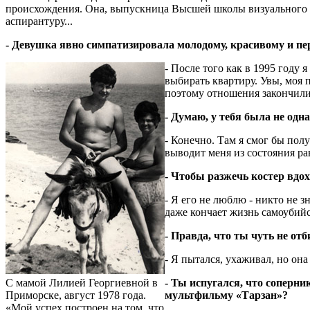
происхождения. Она, выпускница Высшей школы визуального ис
аспирантуру...
- Девушка явно симпатизировала молодому, красивому и пер
- После того как в 1995 году 
выбирать квартиру. Увы, моя п
поэтому отношения закончилис
- Думаю, у тебя была не одн
- Конечно. Там я смог бы пол
выводит меня из состояния рав
- Чтобы разжечь костер вдох
- Я его не люблю - никто не з
даже кончает жизнь самоубийс
- Правда, что ты чуть не от
- Я пытался, ухаживал, но она
С мамой Лилией Георгиевной в
- Ты испугался, что соперни
Приморске, август 1978 года.
мультфильму «Тарзан»?
«Мой успех построен на том, что