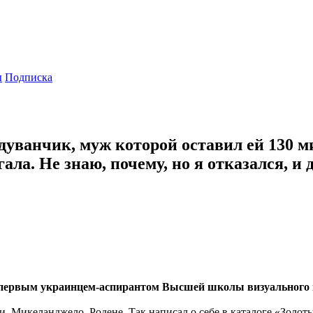
ы
Подписка
анчик, муж которой оставил ей 130 ми
ала. Не знаю, почему, но я отказался, 
л первым украинцем-аспирантом Высшей школы визуального 
ии, Микеланджело, Родене. Так написал о себе в каталоге «Зол