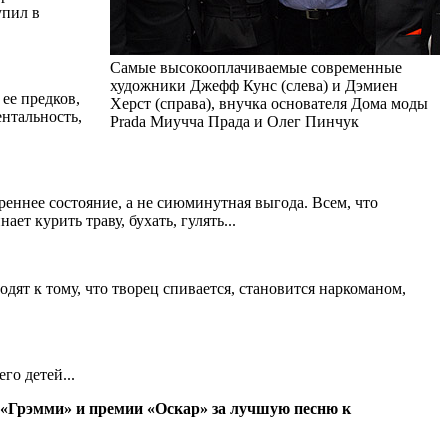
упил в
Самые высокооплачиваемые современные
художники Джефф Кунс (слева) и Дэмиен
 ее предков,
Херст (справа), внучка основателя Дома моды
ентальность,
Prada Миучча Прада и Олег Пинчук
реннее состояние, а не сиюминутная выгода. Всем, что
ет курить траву, бухать, гулять...
одят к тому, что творец спивается, становится наркоманом,
го детей...
ми «Грэмми» и премии «Оскар» за лучшую песню к