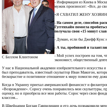
- Информация из Киева в Москву
мужик произносит: «Все, до сви
«Я СХВАТИЛ ЖЕНУ ХОЗЯИН
- На самом деле, способов ра
Гуггенхайм помогла пробитьс
получала свои «15 минут слав
- Думаю, если бы Джефф Кунс н
- А ты, пробивной и талантл
- Мой успех построен на том, ч
С Биллом Клинтоном
экономист, общественный деяте
У нас в Национальной академии изобразительного искусства и
был преподаватель, известный скульптор Иван Макогон, котор
бескорыстие и позитивное отношение к миру помогли ему дожить
Когда в Украину приехал американский финансист и филантро
«Возрождение». Соросу очень понравились мои скульптуры, пр
оценку, но и приобрела все мои работы. Сорос через свои фонд
классом...
В Швейцарии Богдан Гаврилишин и его дочь познакомили меня