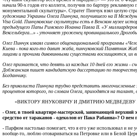
начала 90-х годов его коллеги, получив по бартеру рекламную
монументальной скульптуры». Стратег Пинчук взял целую стра
художника Украины Олега Пинчука, получившего на II Междун
Visa Gold. Пинчуковские скульптуры есть в Венском музее истори
предыдущего Папы Римского Иоанна Павла II. «У миллиардеров 
Вексельберга...» - уточняет уроженец провинциального Дрогобы
Олег Пинчук изваял символ общенациональной программы «Че
Киева - пока кого-то давит жаба, пинчуковский Памятник Жаб
лицами и прочими диковинными существами восхищаются, их вн
Олег признается, что девять из каждых 10 дней его жизни - сч
Добжанская пишет кандидатскую диссертацию по творчеству О
Богданчику.
Без приколиста Пинчука трудно представить многочисленные з
процентов которого, по словам Олега, приходятся на талант, 
«ВИКТОРУ ЯНУКОВИЧУ И ДМИТРИЮ МЕДВЕДЕВУ
- Олег, в твоей квартире-мастерской, занимающей верхний 
средство от тараканов - одеколон от Пако Рабанна»? О нем
- Парфюм настолько помогает, что я его уже использовал и не 
вообще-то, люблю отовариваться на Петровке или в Белой Церк