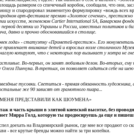
 площадь размером со спичечный коробок, сообщали, что они, за
ницу и спародировал знаменитую формулировку «вождь всех вре
ародном арт-фестивале премию «Золотое сечение», престижно 
и искусств, женевском Cartier International SA, Баварском фонде
первой десятки из Украины и России, известных политиков и би
ча, давно и прочно обосновавшийся в столице.
ловек года» - статуэтку «Прометей-престиж». Его монумента
е привлекает внимание детей и взрослых возле столичного Музе
аглую копируют, что с некоторых пор вызывает у мэтра не гнев
астливые. Во-первых, он занят любимым делом. Во-вторых, ему п
лега Пинчука. В-третьих, он позволяет садиться себе на шею 
вездные тусовки. Светиться - прямая обязанность художника, с
остальные же 90 зависят от грамотного пиара...
 МЕНЯ ПРЕДСТАВИЛИ КАК ШОУМЕНА»
этаж и часть крыши в элитной киевской высотке, без провод
 поет Мирра Голд, которую ты продюсируешь да еще и пишешь 
успел доехать на Владимирский рынок, где мне все продают со с
ви - все крутые бренды можно найти за три копейки.