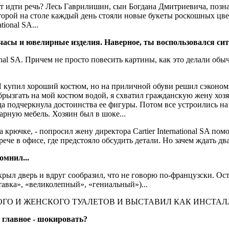
ет идти речь? Лесь Гаврилишин, сын Богдана Дмитриевича, позн
оторой на столе каждый день стояли новые букеты роскошных цве
tional SA...
часы и ювелирные изделия. Наверное, ты воспользовался си
ional SA. Причем не просто повесить картины, как это делали обы
 Я купил хороший костюм, но на приличной обуви решил сэконом
брызгать на мой костюм водой, я схватил гражданскую жену хозя
да подчеркнула достоинства ее фигуры. Потом все устроились на
рную мебель. Хозяин был в шоке...
 крючке, - попросил жену директора Cartier International SA пом
рече в офисе, где предстояло обсудить детали. Но зачем ждать дв
омнил...
рыл дверь и вдруг сообразил, что не говорю по-французски. Ост
ыставка», «великолепный», «гениальный»)...
КОГО И ЖЕНСКОГО ТУАЛЕТОВ И ВЫСТАВИЛ КАК ИНСТА
о главное - шокировать?