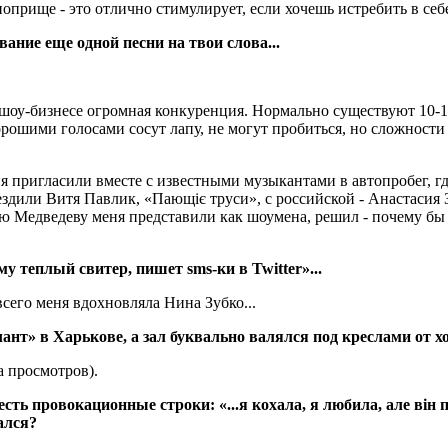
оприще - это отлично стимулирует, если хочешь истребить в себе
название еще одной песни на твои слова...
шоу-бизнесе огромная конкуренция. Нормально существуют 10-1
орошими голосами сосут лапу, не могут пробиться, но сложности
ня пригласили вместе с известными музыкантами в автопробег, г
здили Витя Павлик, «Пающіє труси», с российской - Анастасия
 Медведеву меня представили как шоумена, решил - почему бы 
му теплый свитер, пишет sms-ки в Twitter»...
сего меня вдохновляла Нина Зубко...
ант» в Харькове, а зал буквально валялся под креслами от х
а просмотров).
 есть провокационные строки: «...я кохала, я любила, але вiн 
ался?