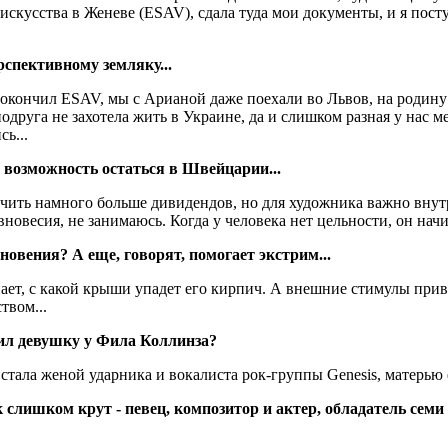
кусства в Женеве (ESAV), сдала туда мои документы, и я пост
спективному земляку...
я окончил ESAV, мы с Арианой даже поехали во Львов, на родину
одруга не захотела жить в Украине, да и слишком разная у нас м
ь...
а возможность остаться в Швейцарии...
учить намного больше дивидендов, но для художника важно внут
новесия, не занимаюсь. Когда у человека нет цельности, он начина
новения? А еще, говорят, помогает экстрим...
нает, с какой крыши упадет его кирпич. А внешние стимулы прив
твом...
бил девушку у Фила Коллинза?
 стала женой ударника и вокалиста рок-группы Genesis, матерью е
к слишком крут - певец, композитор и актер, обладатель се