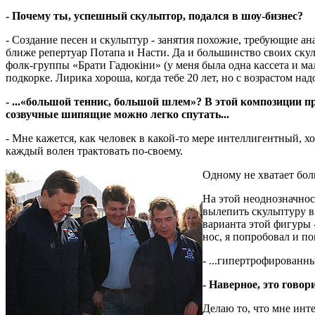
- Почему ты, успешный скульптор, подался в шоу-бизнес?
- Создание песен и скульптур - занятия похожие, требующие ан
ближе репертуар Потапа и Насти. Да и большинство своих скул
фолк-группы «Брати Гадюкiни» (у меня была одна кассета и ма
подкорке. Лирика хороша, когда тебе 20 лет, но с возрастом надо
- ...«большой теннис, большой шлем»? В этой композиции пр
созвучные шипящие можно легко спутать...
- Мне кажется, как человек в какой-то мере интеллигентный, х
каждый волен трактовать по-своему.
Одному не хватает боль
На этой неоднозначнос
вылепить скульптуру в
варианта этой фигуры 
нос, я попробовал и п
- ...гипертрофирован
- Наверное, это говор
Делаю то, что мне инт