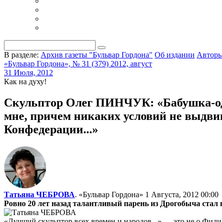
В разделе:
Архив газеты "Бульвар Гордона"
Об издании
Автор
«Бульвар Гордона», № 31 (379) 2012, август
31 Июля, 2012
Как на духу!
Скульптор Олег ПИНЧУК: «Бабушка-одув
мне, причем никаких условий не выдвиг
Конфедерации...»
Татьяна ЧЕБРОВА
. «Бульвар Гордона»
1 Августа, 2012 00:00
Ровно 20 лет назад талантливый парень из Дрогобыча ста
«Лучший скульптор всех времен и народов...» — это не о Фид