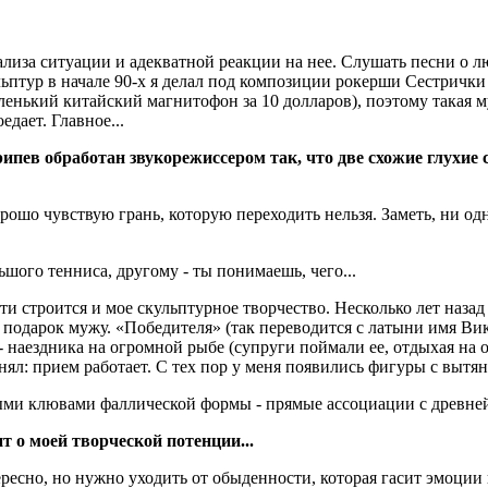
ализа ситуации и адекватной реакции на нее. Слушать песни о л
ьптур в начале 90-х я делал под композиции рокерши Сестрички
ленький китайский магнитофон за 10 долларов), поэтому такая 
едает. Главное...
ипев обработан звукорежиссером так, что две схожие глухие 
орошо чувствую грань, которую переходить нельзя. Заметь, ни одн
шого тенниса, другому - ты понимаешь, чего...
ти строится и мое скульптурное творчество. Несколько лет наза
 подарок мужу. «Победителя» (так переводится с латыни имя Вик
- наездника на огромной рыбе (супруги поймали ее, отдыхая на
онял: прием работает. С тех пор у меня появились фигуры с вытя
ными клювами фаллической формы - прямые ассоциации с древне
ит о моей творческой потенции...
ересно, но нужно уходить от обыденности, которая гасит эмоции