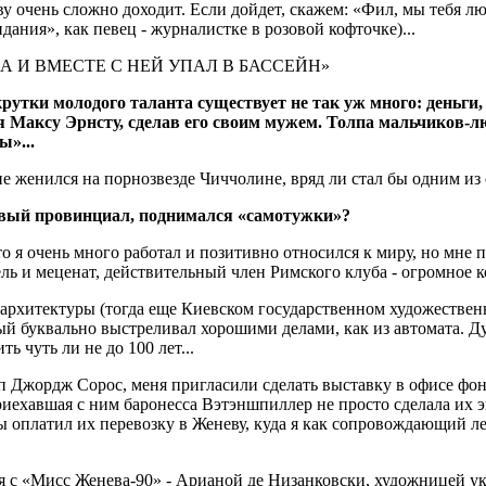
 очень сложно доходит. Если дойдет, скажем: «Фил, мы тебя люби
дания», как певец - журналистке в розовой кофточке)...
А И ВМЕСТЕ С НЕЙ УПАЛ В БАССЕЙН»
скрутки молодого таланта существует не так уж много: деньги
я Максу Эрнсту, сделав его своим мужем. Толпа мальчиков-
ы»...
е женился на порнозвезде Чиччолине, вряд ли стал бы одним из
ивый провинциал, поднимался «самотужки»?
то я очень много работал и позитивно относился к миру, но мне
ль и меценат, действительный член Римского клуба - огромное к
 архитектуры (тогда еще Киевском государственном художествен
ый буквально выстреливал хорошими делами, как из автомата. 
 чуть ли не до 100 лет...
п Джордж Сорос, меня пригласили сделать выставку в офисе фо
иехавшая с ним баронесса Вэтэншпиллер не просто сделала их 
ы оплатил их перевозку в Женеву, куда я как сопровождающий ле
 с «Мисс Женева-90» - Арианой де Низанковски, художницей у