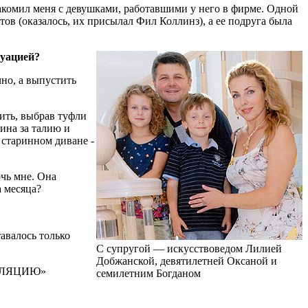
акомил меня с девушками, работавшими у него в фирме. Одной
тов (оказалось, их присылал Фил Коллинз), а ее подруга была
туацией?
чно, а выпустить
ить, выбрав туфли
ина за талию и
 старинном диване -
очь мне. Она
а месяца?
авалось только
С супругой — искусствоведом Лилией
Добжанской, девятилетней Оксаной и
ЛЛЯЦИЮ»
семилетним Богданом