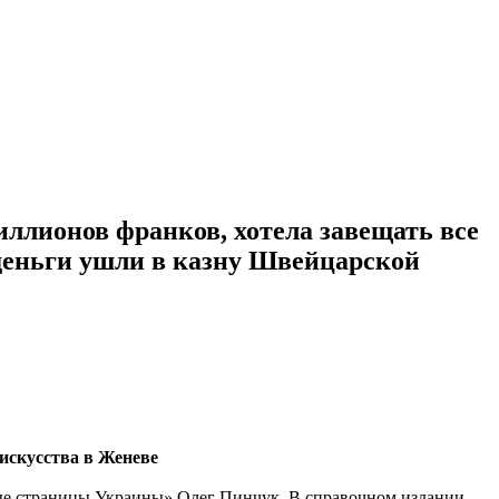
ллионов франков, хотела завещать все
и деньги ушли в казну Швейцарской
искусства в Женеве
отые страницы Украины» Олег Пинчук. В справочном издании