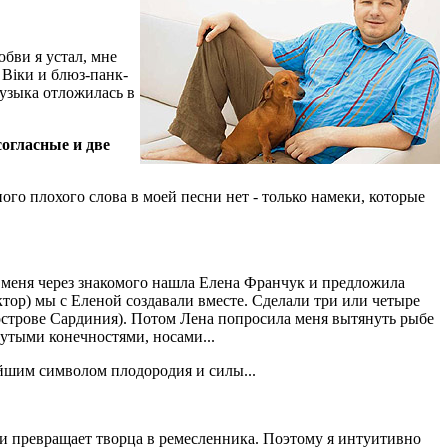
юбви я устал, мне
 Вiки и блюз-панк-
музыка отложилась в
согласные и две
ого плохого слова в моей песни нет - только намеки, которые
д меня через знакомого нашла Елена Франчук и предложила
тор) мы с Еленой создавали вместе. Сделали три или четыре
 острове Сардиния). Потом Лена попросила меня вытянуть рыбе
нутыми конечностями, носами...
йшим символом плодородия и силы...
 и превращает творца в ремесленника. Поэтому я интуитивно