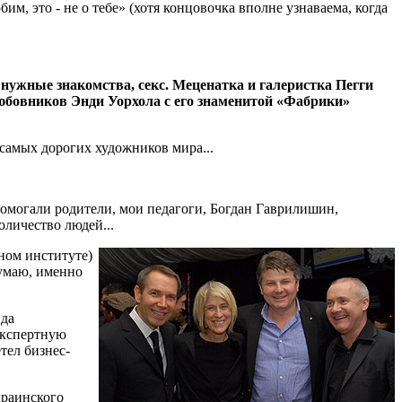
м, это - не о тебе» (хотя концовочка вполне узнаваема, когда
, нужные знакомства, секс. Меценатка и галеристка Пегги
любовников Энди Уорхола с его знаменитой «Фабрики»
 самых дорогих художников мира...
 помогали родители, мои педагоги, Богдан Гаврилишин,
оличество людей...
ном институте)
Думаю, именно
нда
экспертную
тел бизнес-
краинского