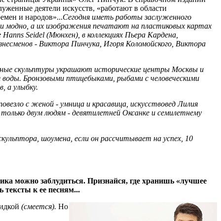
служенные деятели искусств, «работают в области
мен и народов»...
Сегодня иметь работы заслуженного
и модно, а их изображения печатают на пластиковых картах
 Hanns Seidel (Мюнхен), в коллекциях Пьера Кардена,
знесменов - Виктора Пинчука, Игоря Коломойского, Виктора
льные скульптуры украшают исторические центры Москвы и
я воды. Бронзовыми птицебыками, рыбами с человеческими
, а улыбку.
овезло с женой - умница и красавица, искусствовед Лилия
только двум людям - девятилетней Оксанке и семилетнему
кульптора, шоумена, если он рассчитывает на успех, 10
ника можно заблудиться. Признайся, где хранишь «лучшее
тексты к ее песням...
кидкой
(смеется).
Но