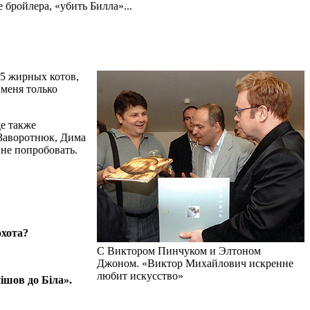
 бройлера, «убить Билла»...
5 жирных котов,
 меня только
де также
 Заворотнюк, Дима
не попробовать.
охота?
С Виктором Пинчуком и Элтоном
Джоном. «Виктор Михайлович искренне
любит искусство»
пiшов до Бiла».