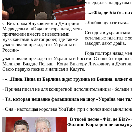
утвердился на другом п
- ...«Філ, де Біл?» - 
- Люблю дурачиться...
С Виктором Януковичем и Дмитрием
Медведевым. «Года полтора назад меня
Сегодня в украинском 
пригласили вместе с известными
остальные таланты с х
музыкантами в автопробег, где также
заводят, дают драйв.
участвовали президенты Украины и
России»
Года полтора назад ме
участвовали президенты Украины и России. С нашей стороны е
Маликов, Валдис Пельш... Когда Виктору Януковичу и Дмитрию
Свою первую песню я написал в Калуге.
- «...Нина, Нина из Берлина ждет грузина из Бенина, вяжет е
- Причем писал не для конкретной исполнительницы - больше в
- Та, которая нещадно фальшивила на шоу «Україна має тал
- Она - настоящая королева YouTube (три с половиной миллион
- В твоей песне «Філ, де Біл?»
Филипп Киркоров не возмущ