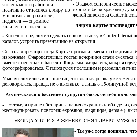
- О каком соперничестве мож
я очень много работал и
из них и была красавица, у к
позитивно относился к миру, но
женой директора Cartier Interna
мне помогали родители,
педагоги — огромное
- Фирма Картье производит 
количество людей...»
- Конечно, предложил сделать свою выставку в Cartier Internat
каталог, устроить презентацию на открытии.
Сначала директор фонда Картье пригласил меня к себе домой.
из кожзама. Очаровательные гостьи вечеринки стали смеяться, 
вместе с ней упал в бассейн. Когда мы выбрались, мокрая одеж
фотографироваться. Я плюхнулся последним и развалил антиква
У меня сложилось впечатление, что золотая рыбка уже у меня на
договорилась, правда, не о выставке, а лишь о 15-минутной вст
- Раз плескался в бассейне с супругой босса, он тебя явно зап
- Поэтому я пришел без приглашения (охранники обалдели), отк
жестикулировать, повторяя: exposition, magnifique, geniale («в
«КОГДА УЧИЛСЯ В ЖЕНЕВЕ, СНЯЛ ДВЕРИ МУЖС
- Ты уже тогда понимал, чт