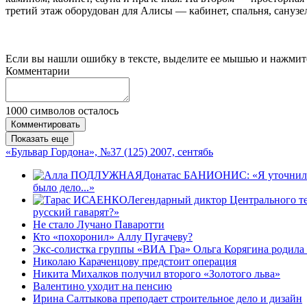
третий этаж оборудован для Алисы — кабинет, спальня, санузел
Если вы нашли ошибку в тексте, выделите ее мышью и нажмите
Комментарии
1000
символов осталось
Комментировать
Показать еще
«Бульвар Гордона», №37 (125) 2007, сентябь
Донатас БАНИОНИС: «Я уточнил у 
было дело...»
Легендарный диктор Центрального т
русский гаварят?»
Не стало Лучано Паваротти
Кто «похоронил» Аллу Пугачеву?
Экс-солистка группы «ВИА Гра» Ольга Корягина родила
Николаю Караченцову предстоит операция
Никита Михалков получил второго «Золотого льва»
Валентино уходит на пенсию
Ирина Салтыкова преподает строительное дело и дизайн