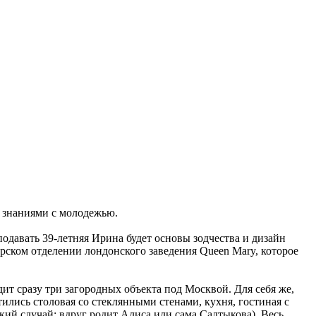
я знаниями с молодежью.
давать 39-летняя Ирина будет основы зодчества и дизайн
рском отделении лондонского заведения Queen Mary, которое
ит сразу три загородных объекта под Москвой. Для себя же,
ились столовая со стеклянными стенами, кухня, гостиная с
який случай: вдруг родит Алиса или сама Салтыкова). Весь