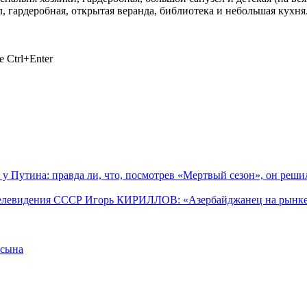
, гардеробная, открытая веранда, библиотека и небольшая кухня
 Ctrl+Enter
Путина: правда ли, что, посмотрев «Мертвый сезон», он решил
елевидения СССР Игорь КИРИЛЛОВ: «Азербайджанец на рынке м
 сына