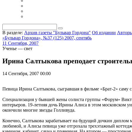
В разделе:
Архив газеты "Бульвар Гордона"
Об издании
Автор
«Бульвар Гордона», №37 (125) 2007, сентябь
11 Сентября, 2007
Ученье — свет
Ирина Салтыкова преподает строительн
14 Сентября, 2007 00:00
Певица Ирина Салтыкова, сыгравшая в фильме «Брат-2» саму се
Специализация у бывшей жены солиста группы «Форум» Виктор
интерьеров. 19-летняя дочь Ирины Алиса в этом московском ун
окончили многие звезды Голливуда.
Конечно, Салтыкова зарабатывает на будущий дочкин диплом ма
любимой, и Алисы певица уже отгрохала трехэтажный коттедж н
камином, кабинет, сауна и прачечная. На втором — просторная 