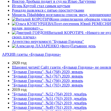
Виктор Дробыш подает в суд на Илью Лагутенко
Игорь Крутой стал самым крутым
Роналдо развлекся с пятью проститутками
Мишель Пфайффер возглавила список звезд, хорошеющих
Кони цивилизации оборвали удила
Поэт-песенник Юрий РЕМЕCНИК: 
мадам, виноват»...
Виталий КОРОТИЧ: «Никого не нужно 
своих плечах»
Агентство нерухомості "Бульвар Гордона"
Татьянин день
АРХИВ газеты «Бульвар Гордона»
2020 год
Шановні читачі! Сайт газети «Бульвар Гордона» не оновлю
"Бульвар Гордона", №4 (768) 2020, январь
"Бульвар Гордона", №3 (767) 2020, январь
"Бульвар Гордона", №2 (766) 2020, январь
"Бульвар Гордона", №1 (765) 2020, январь
2019 год
"Бульвар Гордона", №52 (764) 2019, декабрь
"Бульвар Гордона", №51 (763) 2019, декабрь
"Бульвар Гордона", №50 (762) 2019, декабрь
"Бульвар Гордона", №49 (761) 2019, декабрь