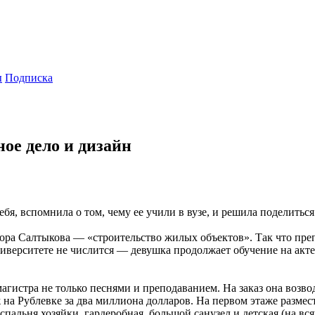
ы
Подписка
ое дело и дизайн
бя, вспомнила о том, чему ее учили в вузе, и решила поделитьс
а Салтыкова — «строительство жилых объектов». Так что препо
иверситете не числится — девушка продолжает обучение на акте
гистра не только песнями и преподаванием. На заказ она возвод
а Рублевке за два миллиона долларов. На первом этаже размест
спальня хозяйки, гардеробная, большой санузел и детская (на вс