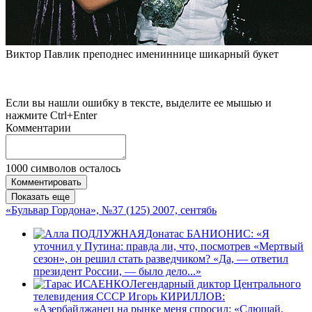
Виктор Павлик преподнес имениннице шикарный букет
Если вы нашли ошибку в тексте, выделите ее мышью и
нажмите Ctrl+Enter
Комментарии
1000
символов осталось
Комментировать
Показать еще
«Бульвар Гордона», №37 (125) 2007, сентябь
Донатас БАНИОНИС: «Я
уточнил у Путина: правда ли, что, посмотрев «Мертвый
сезон», он решил стать разведчиком? «Да, — ответил
президент России, — было дело...»
Легендарный диктор Центрального
телевидения СССР Игорь КИРИЛЛОВ:
«Азербайджанец на рынке меня спросил: «Слюшай,