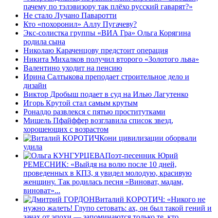
пачему по тэлэвизору так плёхо русский гаварят?»
Не стало Лучано Паваротти
Кто «похоронил» Аллу Пугачеву?
Экс-солистка группы «ВИА Гра» Ольга Корягина
родила сына
Николаю Караченцову предстоит операция
Никита Михалков получил второго «Золотого льва»
Валентино уходит на пенсию
Ирина Салтыкова преподает строительное дело и
дизайн
Виктор Дробыш подает в суд на Илью Лагутенко
Игорь Крутой стал самым крутым
Роналдо развлекся с пятью проститутками
Мишель Пфайффер возглавила список звезд,
хорошеющих с возрастом
Кони цивилизации оборвали
удила
Поэт-песенник Юрий
РЕМЕCНИК: «Выйдя на волю после 10 дней,
проведенных в КПЗ, я увидел молодую, красивую
женщину. Так родилась песня «Виноват, мадам,
виноват»...
Виталий КОРОТИЧ: «Никого не
нужно жалеть! Глупо сетовать: ах, он был такой гений и
зачах от эпохи — запоминаются только те, кто