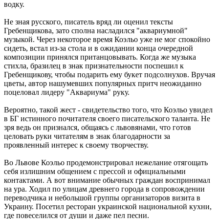
водку.
Не зная русского, писатель вряд ли оценил тексты
Гребенщикова, зато сполна насладился "аквариумной"
музыкой. Через некоторое время Коэльо уже не мог спокойно
сидеть, встал из-за стола и в ожидании конца очередной
композиции принялся пританцовывать. Когда же музыка
стихла, бразилец в знак признательности поспешил к
Гребенщикову, чтобы подарить ему букет подсолнухов. Вручая
цветы, автор нашумевших популярных притч неожиданно
поцеловал лидеру "Аквариума" руку.
Вероятно, такой жест - свидетельство того, что Коэльо увидел
в БГ истинного почитателя своего писательского таланта. Не
зря ведь он признался, общаясь с львовянами, что готов
целовать руки читателям в знак благодарности за
проявленный интерес к своему творчеству.
Во Львове Коэльо продемонстрировал нежелание отягощать
себя излишним общением с прессой и официальными
контактами. А вот внимание обычных граждан воспринимал
на ура. Ходил по улицам древнего города в сопровождении
переводчика и небольшой группы организаторов визита в
Украину. Посетил ресторан украинской национальной кухни,
где повеселился от души и даже пел песни.