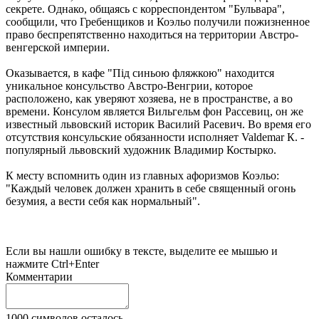
секрете. Однако, общаясь с корреспондентом "Бульвара",
сообщили, что Гребенщиков и Коэльо получили пожизненное
право беспрепятственно находиться на территории Австро-
венгерской империи.
Оказывается, в кафе "Пiд синьою фляжкою" находится
уникальное консульство Австро-Венгрии, которое
расположено, как уверяют хозяева, не в пространстве, а во
времени. Консулом является Вильгельм фон Рассевиц, он же
известный львовский историк Василий Расевич. Во время его
отсутствия консульские обязанности исполняет Valdemar К. -
популярный львовский художник Владимир Костырко.
К месту вспомнить один из главных афоризмов Коэльо:
"Каждый человек должен хранить в себе священный огонь
безумия, а вести себя как нормальный".
Если вы нашли ошибку в тексте, выделите ее мышью и
нажмите Ctrl+Enter
Комментарии
1000
символов осталось