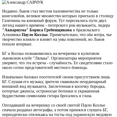
Недавно Львов стал местом паломничества не только
книголюбов, великое множество которых приехало в столицу
Галичины на книжный форум. Тут пересеклись пути двух
легенд нашего времени - питерского рок-музыканта, лидера
"Аквариума" Бориса Гребенщикова
и бразильского
Алхимика
Пауло Коэльо
. Примечательно, что оба мэтра, чье
творчество влияло и влияет на умы поколений, во Львов
попали впервые.
БГ и Коэльо познакомились на вечеринке в культовом
львовском клубе "Лялька". Организаторы мероприятия
уверяют, что эта встреча - случайность. Ее свидетелями стало
около сотни представителей местного бомонда.
Изначально баловал посетителей своим присутствием лишь
БГ. Слушая его музыку, зрители смаковали неординарный
внешний вид музыканта. Заплетенная в косичку бородка,
потертые джинсы, остроносые ботинки и украшенная
буддисткими символами гитара бросались в глаза.
Опоздавший на вечеринку со своей свитой Пауло Коэльо
сначала раздавал автографы, а потом принялся слушать БГ,
периодически отвлекаясь на тосты под украинскую медовую