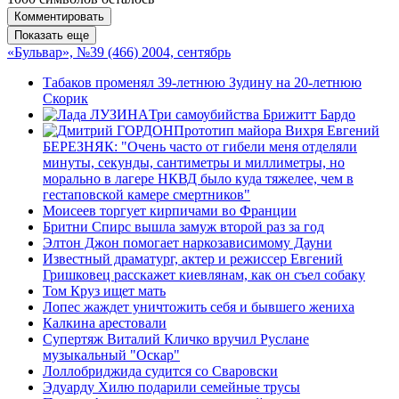
Комментировать
Показать еще
«Бульвар», №39 (466) 2004, сентябрь
Табаков променял 39-летнюю Зудину на 20-летнюю
Скорик
Три самоубийства Брижитт Бардо
Прототип майора Вихря Евгений
БЕРЕЗНЯК: "Очень часто от гибели меня отделяли
минуты, секунды, сантиметры и миллиметры, но
морально в лагере НКВД было куда тяжелее, чем в
гестаповской камере смертников"
Моисеев торгует кирпичами во Франции
Бритни Спирс вышла замуж второй раз за год
Элтон Джон помогает наркозависимому Дауни
Известный драматург, актер и режиссер Евгений
Гришковец расскажет киевлянам, как он съел собаку
Том Круз ищет мать
Лопес жаждет уничтожить себя и бывшего жениха
Калкина арестовали
Супертяж Виталий Кличко вручил Руслане
музыкальный "Оскар"
Лоллобриджида судится со Сваровски
Эдуарду Хилю подарили семейные трусы