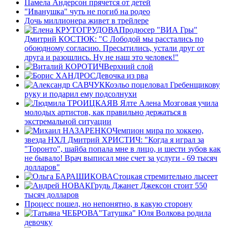
Памела Андерсон прячется от детей
"Иванушка" чуть не погиб на родео
Дочь миллионера живет в трейлере
Продюсер "ВИА Гры"
Дмитрий КОСТЮК: "С Лободой мы расстались по
обоюдному согласию. Пресытились, устали друг от
друга и разошлись. Ну не наш это человек!"
Верхний слой
Девочка из рва
Коэльо поцеловал Гребенщикову
руку и подарил ему подсолнухи
В Ялте Алена Мозговая учила
молодых артистов, как правильно держаться в
экстремальной ситуации
Чемпион мира по хоккею,
звезда НХЛ Дмитрий ХРИСТИЧ: "Когда я играл за
"Торонто", шайба попала мне в лицо, и шести зубов как
не бывало! Врач выписал мне счет за услуги - 69 тысяч
долларов"
Стоцкая стремительно лысеет
Грудь Джанет Джексон стоит 550
тысяч долларов
Процесс пошел, но непонятно, в какую сторону
"Татушка" Юля Волкова родила
девочку