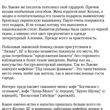
Во Львове же писатель пополнил свой гардероб. Причем
весьма необычным способом. Жена издателя книг Коэльо, а
заодно и почитательница его таланта подарила знаменитому
бразильцу украинскую вышиванку. Пауло очень понравился
этот подарок. И не только потому, что выполнен в
национальном стиле. Вышитая рубашка была сшита из черной
ткани, а именно этот цвет предпочитает в одежде
литературный Алхимик. Прежде всего за практичность.
Побаловав львовский бомонд своим присутствием в
"Ляльке", БГ и Коэльо незаметно покинули это место. Их
душа потребовала "продолжения банкета" без стороннего
наблюдения в более тихом заведении. Выбор пал на...
консульство Австро-венгерской империи. Так во Львове
именуют кофейню "Пiд синьою фляжкою". Это таинственное
место очень любят как жители, так и многочисленные гости
города.
Интерес представляет тамошнее меню: кофе "Богемское с
огоньком", кофе "Захер-Мазох" (с перцем), "Бруно Шульц" (с
корицей), "Вильгельм Габсбург" (крепкий).
Какие именно яства и напитки пришлись больше всего по
вкусу Коэльо, БГ и компании, работники кофейни держат в