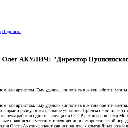
ы
Подписка
 Олег АКУЛИЧ: "Директор Пушкинского 
ном или артистом. Ему удалось воплотить в жизнь обе эти мечты.
ном или артистом. Ему удалось воплотить в жизнь обе эти мечты.
ы в армии рванул в театральное училище. Причем окончил его с
 то время работал один из ведущих в СССР режиссеров Петр Мон
рвые появился на местном телевидении в юмористической передач
дня Олега Акулича знают как исполнителя комедийных ролей в с