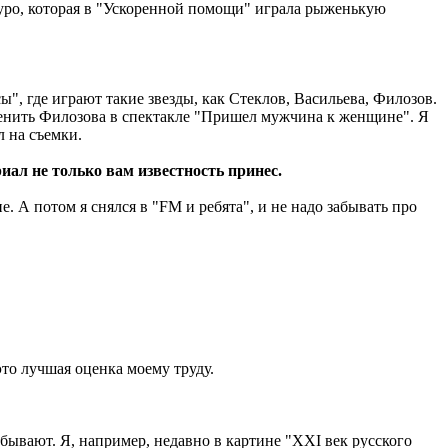
куро, которая в "Ускоренной помощи" играла рыженькую
ы", где играют такие звезды, как Стеклов, Васильева, Филозов.
аменить Филозова в спектакле "Пришел мужчина к женщине". Я
л на съемки.
иал не только вам известность принес.
е. А потом я снялся в "FM и ребята", и не надо забывать про
это лучшая оценка моему труду.
е бывают. Я, например, недавно в картине "XXI век русского