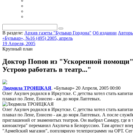
В разделе:
Архив газеты "Бульвар Гордона"
Об издании
Автор
«Бульвар», №16 (495) 2005, апрель
19 Апреля, 2005
Крупный план
Доктор Попов из "Ускоренной помощи"
Устрою работать в театр..."
Людмила ТРОИЦКАЯ
. «Бульвар»
20 Апреля, 2005 00:00
Олег Акулич родился в Иркутске. С детства хотел стать капита
плавал по Лене, Енисею - аж до моря Лаптевых.
Олег Акулич родился в Иркутске. С детства хотел стать капита
плавал по Лене, Енисею - аж до моря Лаптевых. А после служб
приглашений от знаменитых театров. Он выбрал Самару, где в
киноактера" переманил Акулича в Белоруссию. Там артист впе
"Армейский магазин", популярную телепрограмму на ОРТ. Сего