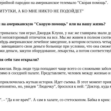
серийной пародии на американское телемыло "Скорая помощь".
ИТУТКИ, А КО МНЕ НИКТО НЕ ПОДОЙДЕТ"
дия на американскую "Скорую помощь" или на нашу жизнь?
матривалась: там играл Джордж Клуни, у нас же главврача звали
й неповторимый отпечаток на все. Мы же живем в полном соотве
нибудь американское лечебное заведение, в котором осталось чет
, завещавшего свои деньги больнице при условии, что она смож
жи деньги, закупи оборудование, лекарства, а потом соответству
ля себя там открыли?
тяжелая. Ведь люди туда попадают чаще всего со сложными забо
мо в соседней палате. Представляете, человек между жизнью и с
приключилась жуткая история. Идет съемка. В этот момент прив
понятно, но, увидев "Людочку", бросился к ней: "Доктор, куда 
 - "Да я не врач!". А сам в халате, со стетоскопом. Бабка в крик: 