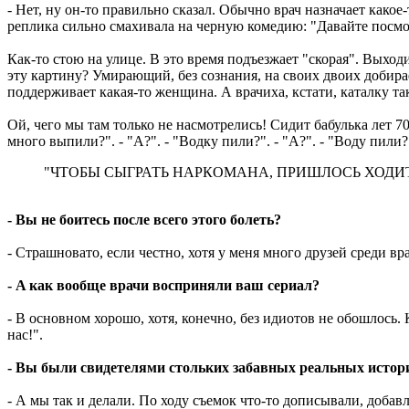
- Нет, ну он-то правильно сказал. Обычно врач назначает какое-
реплика сильно смахивала на черную комедию: "Давайте посмот
Как-то стою на улице. В это время подъезжает "скорая". Выход
эту картину? Умирающий, без сознания, на своих двоих добира
поддерживает какая-то женщина. А врачиха, кстати, каталку та
Ой, чего мы там только не насмотрелись! Сидит бабулька лет 7
много выпили?". - "А?". - "Водку пили?". - "А?". - "Воду пили?"
"ЧТОБЫ СЫГРАТЬ НАРКОМАНА, ПРИШЛОСЬ ХОДИТ
- Вы не боитесь после всего этого болеть?
- Страшновато, если честно, хотя у меня много друзей среди вр
- A как вообще врачи восприняли ваш сериал?
- В основном хорошо, хотя, конечно, без идиотов не обошлось
нас!".
- Вы были свидетелями стольких забавных реальных истори
- А мы так и делали. По ходу съемок что-то дописывали, доба