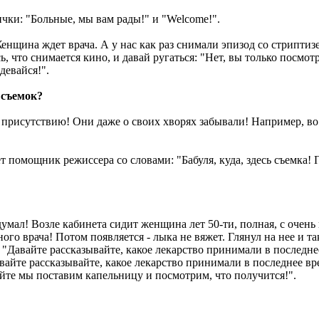
чки: "Больные, мы вам рады!" и "Welcome!".
енщина ждет врача. А у нас как раз снимали эпизод со стриптизе
ь, что снимается кино, и давай ругаться: "Нет, вы только посмо
девайся!".
 съемок?
 присутствию! Они даже о своих хворях забывали! Например, во 
т помощник режиссера со словами: "Бабуля, куда, здесь съемка! 
идумал! Возле кабинета сидит женщина лет 50-ти, полная, с очен
ного врача! Потом появляется - лыка не вяжет. Глянул на нее и т
: "Давайте рассказывайте, какое лекарство принимали в последнее
давайте рассказывайте, какое лекарство принимали в последнее вр
вайте мы поставим капельницу и посмотрим, что получится!".