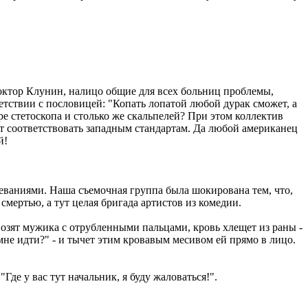
 доктор Клунин, налицо общие для всех больниц проблемы,
тствии с пословицей: "Копать лопатой любой дурак сможет, а
ыре стетоскопа и столько же скальпелей? При этом коллектив
ет соответствовать западным стандартам. Да любой американец
й!
леваниями. Наша съемочная группа была шокирована тем, что,
мертью, а тут целая бригада артистов из комедии.
озят мужика с отрубленными пальцами, кровь хлещет из раны -
мне идти?" - и тычет этим кровавым месивом ей прямо в лицо.
"Где у вас тут начальник, я буду жаловаться!".