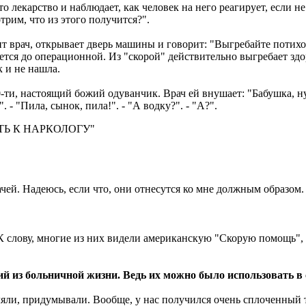
то лекарство и наблюдает, как человек на него реагирует, если н
рим, что из этого получится?".
ит врач, открывает дверь машины и говорит: "Выгребайте потихон
ется до операционной. Из "скорой" действительно выгребает зд
к и не нашла.
0-ти, настоящий божий одуванчик. Врач ей внушает: "Бабушка, ну 
. - "Пила, сынок, пила!". - "А водку?". - "А?".
Ь К НАРКОЛОГУ"
ачей. Надеюсь, если что, они отнесутся ко мне должным образом.
. К слову, многие из них видели американскую "Скорую помощь",
й из больничной жизни. Ведь их можно было использовать в 
вляли, придумывали. Вообще, у нас получился очень сплоченный