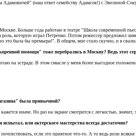
йка Адамовичей" (наш ответ семейству Адамсов!) с Эвелиной Со
в Москве. Больше года работаю в театре "Школа современной пьес
 на роль, которую играл Петренко. Потом режиссер предложил з
о это была бы премьера!". В общем, мне стало скучно, и я свали
коренной помощи" тоже перебрались в Москву? Ведь этот сер
аботаю на эстраде. В этом смысле у меня более выгодное положени
магазина" была привычной?
кажется иначе. Но раз на экране смотрится с легкостью, значит, 
ни испытал, или актерского мастерства всегда достаточно?
 почувствовать, если это приятное что-то. А то ведь роли всяки