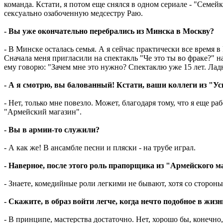
команда. Кстати, я потом еще снялся в одном сериале - "Семе
сексуально озабоченную медсестру Раю.
- Вы уже окончательно перебрались из Минска в Москву?
- В Минске осталась семья. А я сейчас практически все время 
Сначала меня пригласили на спектакль "Че это ты во фраке?"
ему говорю: "Зачем мне это нужно? Спектаклю уже 15 лет. Ладн
- А я смотрю, вы балованный! Кстати, ваши коллеги из "Ус
- Нет, только мне повезло. Может, благодаря тому, что я еще р
"Армейский магазин".
- Вы в армии-то служили?
- А как же! В ансамбле песни и пляски - на трубе играл.
- Наверное, после этого роль прапорщика из "Армейского 
- Знаете, комедийные роли легкими не бывают, хотя со стороны 
- Скажите, в образ войти легче, когда нечто подобное в жиз
- В принципе, мастерства достаточно. Нет, хорошо бы, конечно,