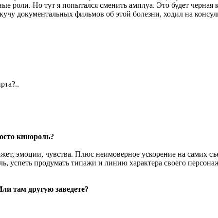
 роли. Но тут я попытался сменить амплуа. Это будет черная ком
 кучу документальных фильмов об этой болезни, ходил на консул
рта?..
росто кинороль?
южет, эмоции, чувства. Плюс неимоверное ускорение на самих съе
ь, успеть продумать типажи и линию характера своего персонажа
Или там другую заведете?