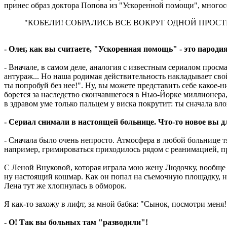
принес образ доктора Попова из "Ускоренной помощи", много
"КОБЕЛИ! СОБРАЛИСЬ ВСЕ ВОКРУГ ОДНОЙ ПРОСТ
- Олег, как вы считаете, "Ускоренная помощь" - это паро
- Вначале, в самом деле, аналогия с известным сериалом прос
антураж... Но наша родимая действительность накладывает сво
ты попробуй без нее!". Ну, вы можете представить себе какое-
борется за наследство скончавшегося в Нью-Йорке миллионера
в здравом уме только пальцем у виска покрутит: ты сначала вло
- Сериал снимали в настоящей больнице. Что-то новое вы д
- Сначала было очень непросто. Атмосфера в любой больнице 
например, гримироваться приходилось рядом с реанимацией, пря
С Леной Внуковой, которая играла мою жену Людочку, вообще 
ну настоящий кошмар. Как он попал на съемочную площадку, не
Лена тут же хлопнулась в обморок.
Я как-то захожу в лифт, за мной бабка: "Сынок, посмотри меня!".
- О! Так вы больных там "разводили"!