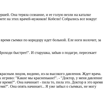
ршей. Она теряла сознание, и ее голую везли на каталке
трите на этих врачей-мужиков! Кобели! Собрались все вокруг
время съемки по коридору идет больной. Еле ноги волочит, за
Проходи быстрее!". И старушка, забыв о подагре, пересекает
ь красным лицом, видимо, из-за высокого давления. Ждет врача.
ак игриво: "Какие мы красненькие!". - "Доктор, у меня давление
 время?". Она начинает - пила то, пила это. Доктор в это время
емя?". Она опять начинает... Я уже забыл о съемках, не могу