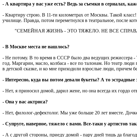
- А квартира у вас уже есть? Ведь за съемки в сериалах, каж
- Квартиру строю. В 11-ти километрах от Москвы. Такой класс
училище. Правда, потом переметнулся в театральное, после кот
"СЕМЕЙНАЯ ЖИЗНЬ - ЭТО ТЯЖЕЛО. НЕ ВСЕ СПРА
- В Москве места не нашлось?
- Не потому. В то время в СССР было два ведущих режиссера -
год. Маргарин, масло, колбаса - все по талонам. Но театр люди
в детской сказке, и ко мне приходили взрослые люди, причем бе
- Интересно, куда вы потом девали букеты? А то эстрадные 
- Нет, я приносил домой, дарил жене, но она всегда их гордо от
- Она у вас актриса?
- Нет, филолог-дефектолог. Мы уже больше 20 лет вместе. Дочке
- Супруге, наверное, тяжело с вами. Все-таки у артистов т
- А с другой стороны, приеду домой - пару дней тишь да благод