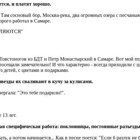
ется, и платят хорошо.
! Там сосновый бор, Москва-река, два огромных озера с песчан
орого работал в Самаре.
ВЛЯЮТСЯ"
 Товстоногов из БДТ и Петр Монастырский в Самаре. Вот мой пе
 посещали замечательно! И что характерно - всегда приходили с 
з детей, с цветами и подарками.
звезды их сваливают в кучу за кулисами.
вергала: "Это тебе подарили!".
 13 лет.
акая специфическая работа: поклонницы, постоянные разъезды.
ать, а потом начинается... Как в песне поется: "Если б разлук н