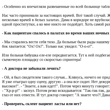
- Особенно их впечатляли развешенные по всей больнице табли
Нас часто принимали за настоящих врачей. Вот такой случай. Ж
несколько врачей в белых халатах. Дама в коридоре не врубилас
одной проститутки, а ко мне никто не подойдет. Хоть самой раз
- Как пациентам спалось в палатах во время ваших ночных
- Мы старались вести себя тихо. Да больные были рады нашему
бок хватается: "Ох! Ох!". Только нас увидел: "О-о-о!".
Или больная бабушка еле-еле передвигается. Тут к ней подбегае
съемочную площадку со скоростью спринтера!
- А доктора не забывали лечить?
- Ой, я был свидетелем такого случая... Клянусь, ничего не пр
Я уже отыграл одну сцену, другую - а она все сидит. Нет дежур
высокое!". - "Знаете, а вам идет!". Потом через минуту говорит
- "Хр-р-р!" - заснул. Потом резко вскидывается: "Так-так-так, 
глаз от них отвести. И тут доктор говорит: "А знаете что?! Да
- Проверить, склеит пациент ласты или нет?