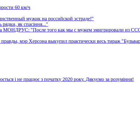
орости 60 км/ч
нственный мужик на российской эстраде!"
рядки, як спасiння..."
са МОНДРУС: "После того как мы с мужем эмигрировали из СССР,
ды, мэр Херсона выкупил практически весь тираж "Бульвара Г
ється і не працює з початку 2020 року. Дякуємо за розуміння!