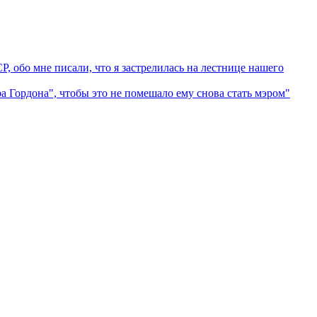
 обо мне писали, что я застрелилась на лестнице нашего
ордона", чтобы это не помешало ему снова стать мэром"