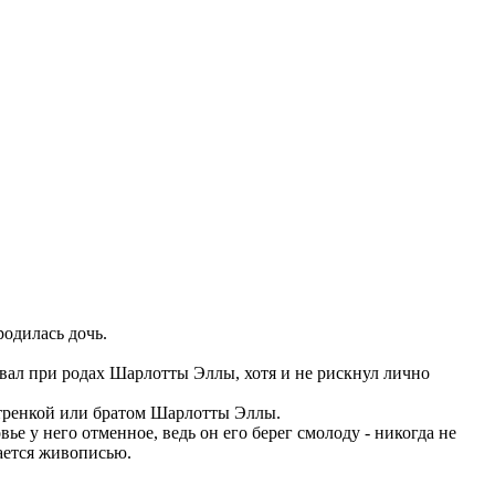
родилась дочь.
вал при родах Шарлотты Эллы, хотя и не рискнул лично
естренкой или братом Шарлотты Эллы.
е у него отменное, ведь он его берег смолоду - никогда не
мается живописью.