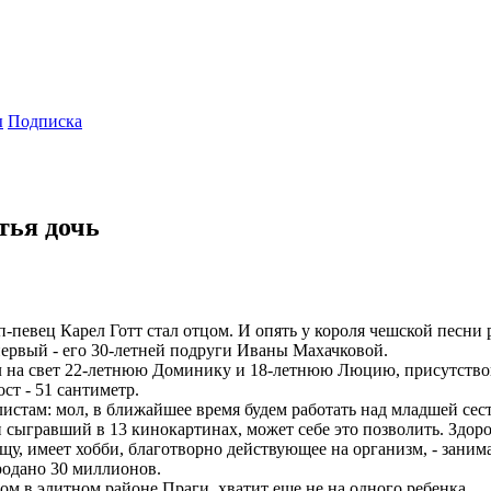
ы
Подписка
тья дочь
-певец Карел Готт стал отцом. И опять у короля чешской песни 
первый - его 30-летней подруги Иваны Махачковой.
вел на свет 22-летнюю Доминику и 18-летнюю Люцию, присутство
ст - 51 сантиметр.
алистам: мол, в ближайшее время будем работать над младшей с
сыгравший в 13 кинокартинах, может себе это позволить. Здоровь
щу, имеет хобби, благотворно действующее на организм, - зани
продано 30 миллионов.
ом в элитном районе Праги, хватит еще не на одного ребенка.