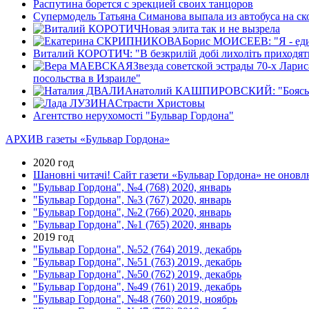
Распутина борется с эрекцией своих танцоров
Супермодель Татьяна Симанова выпала из автобуса на ск
Новая элита так и не вызрела
Борис МОИСЕЕВ: "Я - еди
Виталий КОРОТИЧ: "В безкрилiй добi лихолiть приходять 
Звезда советской эстрады 70-х Лари
посольства в Израиле"
Анатолий КАШПИРОВСКИЙ: "Боясь прав
Страсти Христовы
Агентство нерухомості "Бульвар Гордона"
АРХИВ газеты «Бульвар Гордона»
2020 год
Шановні читачі! Сайт газети «Бульвар Гордона» не оновлю
"Бульвар Гордона", №4 (768) 2020, январь
"Бульвар Гордона", №3 (767) 2020, январь
"Бульвар Гордона", №2 (766) 2020, январь
"Бульвар Гордона", №1 (765) 2020, январь
2019 год
"Бульвар Гордона", №52 (764) 2019, декабрь
"Бульвар Гордона", №51 (763) 2019, декабрь
"Бульвар Гордона", №50 (762) 2019, декабрь
"Бульвар Гордона", №49 (761) 2019, декабрь
"Бульвар Гордона", №48 (760) 2019, ноябрь