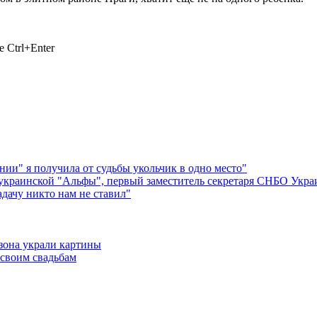
 Ctrl+Enter
и" я получила от судьбы укольчик в одно место"
 украинской "Альфы", первый заместитель секретаря СНБО Укр
адачу никто нам не ставил"
бзона украли картины
 своим свадьбам