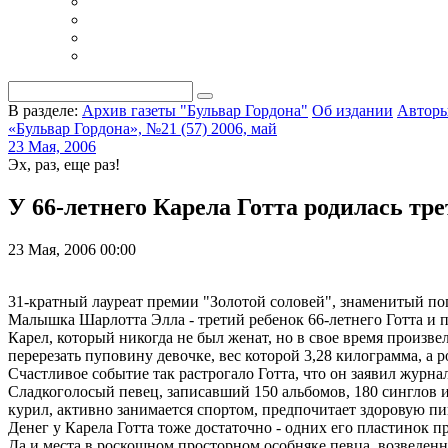
В разделе:
Архив газеты "Бульвар Гордона"
Об издании
Автор
«Бульвар Гордона», №21 (57) 2006, май
23 Мая, 2006
Эх, раз, еще раз!
У 66-летнего Карела Готта родилась тре
23 Мая, 2006 00:00
31-кратный лауреат премии "Золотой соловей", знаменитый поп
Малышка Шарлотта Элла - третий ребенок 66-летнего Готта и 
Карел, который никогда не был женат, но в свое время произ
перерезать пуповину девочке, вес которой 3,28 килограмма, а ро
Счастливое событие так растрогало Готта, что он заявил журн
Сладкоголосый певец, записавший 150 альбомов, 180 синглов и 
курил, активно занимается спортом, предпочитает здоровую пи
Денег у Карела Готта тоже достаточно - одних его пластинок 
Да и места в роскошном просторном особняке певца, возведенн