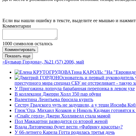
Если вы нашли ошибку в тексте, выделите ее мышью и нажмите
Комментарии
1000
символов осталось
Комментировать
Показать еще
«Бульвар Гордона», №21 (57) 2006, май
Тина КАРОЛЬ: "На "Евровидени
Основатель и первый руководитель
преступного мира спецназ СБУ не отстреливает - такую з
У Пригожина лопнула барабанная перепонка в левом ухе
В коллекции Джерри Холл 350 пар обуви
Валентина Леонтьева бросила курить
Сестру Градского чуть не задушили, а у тещи Иосифа Ко
Глюк’Ozа, Михаил Козаков и Николь Кидман готовятся к
«Спайс герлз» Джери Холливелл стала мамой
Пол Маккартни разводится со второй женой
Влада Литовченко будет вести «Фабрику красоты»?
У 66-летнего Карела Готта родилась третья дочь