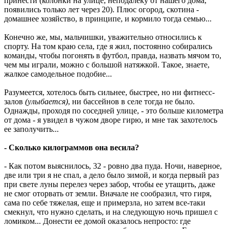
принести (колонки на улице, неподалеку от нашего дома,
появились только лет через 20). Плюс огород, скотина -
домашнее хозяйство, в принципе, и кормило тогда семью...
Конечно же, мы, мальчишки, уважительно относились к
спорту. На том краю села, где я жил, постоянно собирались
команды, чтобы погонять в футбол, правда, назвать мячом то,
чем мы играли, можно с большой натяжкой. Такое, знаете,
жалкое самодельное подобие...
Разумеется, хотелось быть сильнее, быстрее, но ни фитнеcс-
залов
(улыбается)
, ни бассейнов в селе тогда не было.
Однажды, проходя по соседней улице, - это больше километра
от дома - я увидел в чужом дворе гирю, и мне так захотелось
ее заполучить...
- Сколько килограммов она весила?
- Как потом выяснилось, 32 - ровно два пуда. Ночи, наверное,
две или три я не спал, а дело было зимой, и когда первый раз
при свете луны перелез через забор, чтобы ее утащить, даже
не смог оторвать от земли. Вначале не сообразил, что гиря,
сама по себе тяжелая, еще и примерзла, но затем все-таки
смекнул, что нужно сделать, и на следующую ночь пришел с
ломиком... Донести ее домой оказалось непросто: где