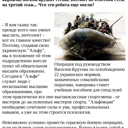
на третий этаж... Что эти ребята еще могли?
- Я вам скажу так:
прежде всего они умеют
мыслить, интеллект -
вот их главное качество!
Поэтому, создавая свою
украинскую "Альфу",
мы в положение об этом
подразделении внесли
Операция под руководством
пункт об обязательном
Василия Крутова по освобождению
высшем образовании.
22 украинских моряков,
Сегодня в "Альфе"
захваченных сомалийскими
служат люди с
пиратами, наверняка станет
несколькими высшими
учебным пособием для спецслужб
образованиями, при
этом практически все они высококлассные спортсмены - от
мастеров до заслуженных мастеров спорта. "Альфовцам"
необходимо сочетание силы и ума, профессиональных
навыков, а уже на этом строится психология.
Невозможно успешно провести серьезную боевую операцию,
если не будешь готов психологически. Важно владеть собой в