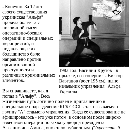
- Конечно. За 12 лет
своего существования
украинская "Альфа"
провела более 12 с
половиной тысяч
оперативно-боевых
операций и специальных
мероприятий, и
подавляющее их
большинство было
направлено против
организованной
преступности и
1983 год. Василий Крутов - в
различных криминальных
прыжке, его соперник - Виктор
элементов...
Варганов (рост 195 см), ныне
начальник управления "Альфа"
Вы спрашиваете, как я
Украины
попал в "Альфу"... Весь
жизненный путь логично подвел к приглашению в
специальное подразделение КГБ СССР - так называемую
группу "А" седьмого управления. Тогда ее существование не
афишировалось - это уже потом, в основном после широко
известной операции по захвату дворца президента
Афганистана Амина, оно стало публичным.
(Укрепленный