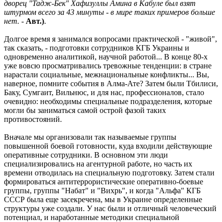
дворец "Тадж-Бек" Хафизуллы Амина в Кабуле был взят
штурмом всего за 43 минуты - в мире таких примеров больше
нет.
-
Авт.)
.
Долгое время я занимался вопросами практической - "живой",
так сказать, - подготовки сотрудников КГБ Украины и
одновременно аналитикой, научной работой... В конце 80-х
уже вовсю просматривались тревожные тенденции: в стране
нарастали социальные, межнациональные конфликты... Вы,
наверное, помните события в Алма-Ате? Затем были Тбилиси,
Баку, Сумгаит, Вильнюс, и для нас, профессионалов, стало
очевидно: необходимы специальные подразделения, которые
могли бы заниматься самой острой фазой таких
противостояний.
Вначале мы организовали так называемые группы
повышенной боевой готовности, куда входили действующие
оперативные сотрудники. В основном эти люди
специализировались на агентурной работе, но часть их
времени отводилась на специальную подготовку. Затем стали
формироваться антитеррористические оперативно-боевые
группы, группы "Набат" и "Вихрь", и когда "Альфа" КГБ
СССР была еще засекречена, мы в Украине определенные
структуры уже создали. У нас были и отличный человеческий
потенциал, и наработанные методики специальной