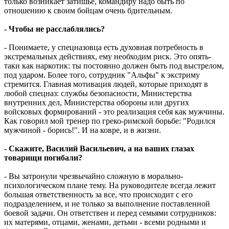
только возникает затишье, командиру надо быть по
отношению к своим бойцам очень бдительным.
- Чтобы не расслаблялись?
- Понимаете, у спецназовца есть духовная потребность в
экстремальных действиях, ему необходим риск. Это опять-
таки как наркотик: ты постоянно должен быть под выстрелом,
под ударом. Более того, сотрудник "Альфы" к экстриму
стремится. Главная мотивация людей, которые приходят в
любой спецназ: службы безопасности, Министерства
внутренних дел, Министерства обороны или других
войсковых формирований - это реализация себя как мужчины.
Как говорил мой тренер по греко-римской борьбе: "Родился
мужчиной - борись!". И на ковре, и в жизни.
- Скажите, Василий Васильевич, а на ваших глазах
товарищи погибали?
- Вы затронули чрезвычайно сложную в морально-
психологическом плане тему. На руководителе всегда лежит
большая ответственность за все, что происходит с его
подразделением, и не только за выполнение поставленной
боевой задачи. Он ответствен и перед семьями сотрудников:
их матерями, отцами, женами, детьми - всеми родными и