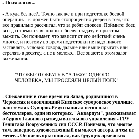
- Психология...
- А куда без нее?.. Точно так же и при подготовке боевой
операции. Ты должен быть стопроцентно уверен в том, что
все правильно рассчитал, что за ребят спокоен. Поймите: боец
всегда стремится выполнить боевую задачу и при этом
выжить. Он понимает, что зависит от его действий очень
многое, и поэтому во время подготовки не надо никого
заставлять, условно говоря, дальше или выше прыгать или
стрелять в десятку, а не в молоко... Все знают: в этом залог
выживания.
"ЧТОБЫ ОТОБРАТЬ В "АЛЬФУ" ОДНОГО
ЧЕЛОВЕКА, МЫ ПРОСЕЯЛИ ЦЕЛЫЙ ПОЛК"
- Сбежавший в свое время на Запад, родившийся в
Черкассах и окончивший Киевское суворовское училище,
наш земляк Суворов-Резун написал несколько
бестселлеров, один из которых, "Аквариум", рассказывает
о буднях Главного разведывательного управления - ГРУ
Генштаба Вооруженных сил СССР. Понимаю, что многое
там, наверное, художественный вымысел автора, и тем не
менее... Он очень ярко описал, как будущих армейских