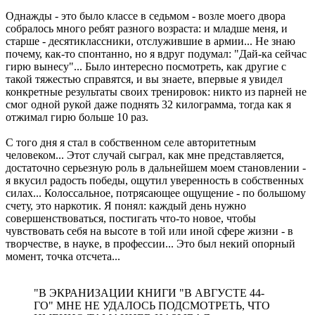
Однажды - это было классе в седьмом - возле моего двора
собралось много ребят разного возраста: и младше меня, и
старше - десятиклассники, отслужившие в армии... Не знаю
почему, как-то спонтанно, но я вдруг подумал: "Дай-ка сейчас
гирю вынесу"... Было интересно посмотреть, как другие с
такой тяжестью справятся, и вы знаете, впервые я увидел
конкретные результаты своих тренировок: никто из парней не
смог одной рукой даже поднять 32 килограмма, тогда как я
отжимал гирю больше 10 раз.
С того дня я стал в собственном селе авторитетным
человеком... Этот случай сыграл, как мне представляется,
достаточно серьезную роль в дальнейшем моем становлении -
я вкусил радость победы, ощутил уверенность в собственных
силах... Колоссальное, потрясающее ощущение - по большому
счету, это наркотик. Я понял: каждый день нужно
совершенствоваться, постигать что-то новое, чтобы
чувствовать себя на высоте в той или иной сфере жизни - в
творчестве, в науке, в профессии... Это был некий опорный
момент, точка отсчета...
"В ЭКРАНИЗАЦИИ КНИГИ "В АВГУСТЕ 44-
ГО" МНЕ НЕ УДАЛОСЬ ПОДСМОТРЕТЬ, ЧТО