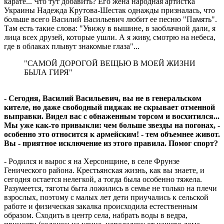
карате... Что тут добавить? Его жена народная артистка
Украины Надежда Крутова-Шестак однажды призналась, что
больше всего Василий Васильевич любит ее песню "Память".
Там есть такие слова: "Увижу в вышине, в заоблачной дали, я
лица всех друзей, которые ушли. А я живу, смотрю на небеса,
где в облаках плывут знакомые глаза"...
"САМОЙ ДОРОГОЙ ВЕЩЬЮ В МОЕЙ ЖИЗНИ
БЫЛА ГИРЯ"
- Сегодня, Василий Васильевич, вы не в генеральском
кителе, но даже свободный пиджак не скрывает отменной
выправки. Видел вас с обнаженным торсом и восхитился...
Мы уже как-то привыкли: чем больше звезды на погонах, -
особенно это относится к армейским! - тем объемнее живот.
Вы - приятное исключение из этого правила. Помог спорт?
- Родился и вырос я на Херсонщине, в селе Фрунзе
Генического района. Крестьянская жизнь, как вы знаете, и
сегодня остается нелегкой, а тогда была особенно тяжела.
Разумеется, тяготы быта ложились в семье не только на плечи
взрослых, поэтому с малых лет дети приучались к сельской
работе и физическая закалка происходила естественным
образом. Сходить в центр села, набрать воды в ведра,