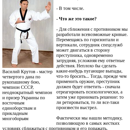
- В том числе.
- Что же это такое?
- Для сближения с противником мы
разработали всевозможные кривые.
Перемещаясь по горизонтали и
вертикали, сотрудник спецслужб
может двигаться в сторону
преступника, одновременно
затрудняя, усложняя ему ответные
действия. Неплохо бы сделать
какие-нибудь пугающие выпады,
Василий Крутов - мастер
что-то бросить... Тогда, прежде чем
четвертого дана по
применить оружие, преступник
рукопашному бою,
должен будет ответить - сначала
чемпион СССР,
отреагировать психологически, а
неоднократный чемпион
затем уже принимать решение: то
и призер Украины по
ли ретироваться, то ли все-таки
восточным
произвести выстрел.
единоборствам и
прикладным
Фактически мы нашли методику,
многоборьям
позволяющую в самых жестких
условиях сближаться с противником и его поражать.