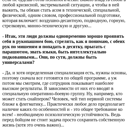
любой кризисной, экстремальной ситуации, а чтобы в ней
выжить, ты обязан стать асом в технической, специальной,
физической, одним словом, профессиональной подготовке,
которая включает: воздушно-десантную, подводную, горную,
стрелковую, минно-техническую и другую...
- Итак, эти люди должны одновременно хорошо проявить
себя в рукопашном бою, стрелять, как я понимаю, с обеих
рук по мишеням и попадать в десятку, прыгать с
парашютом, знать языки, быть интеллектуально
подкованными... Они, по сути, должны быть
универсалами?
- Да, и хотя определенная специализация есть, нужны основы,
поэтому сначала все готовятся по общей программе, а уж
потом мы смотрим, где сотрудник показывает наиболее
высокие результаты. В зависимости от них его вводят в
специальную оперативно-боевую группу. Ну, например, кто
может стать снайпером? Человек, чей тип нервной системы
ближе к флегматику... Практически любое дело предполагает
наличие каких-то особенностей и - это общее требование ко
всем! - необходимую психологическую устойчивость. Ведь
перед бойцом не стоит задача просто сохранить собственную
жизнь (хотя это очень важно)...