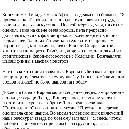
Конечно же, Тина, уезжая в Афины, надеялась на большее. "Я
приехала на "Евровидение" продавать не шоу или грудь, -
говорила она, - а искусство". Но этой жертвы, увы, никто не
оценил. Тина на сцене была хороша, пела прекрасно,
двигалась красиво, фонтанировала своей энергетикой, но
рядом с ней "блистали" певица из Хорватии с прошлым
порнозвезды, кипрская подпевка Бритни Спирс, кантри-
квинтет из немецкого Гамбурга, андорка с подтанцовкой из
стриптизерш и барби-переросток из Исландии. Возглавляли
шабаш финны в масках монстров.
Учитывая, что цивилизованная Европа выбирала фаворитов
по принципу "чем хуже, тем лучше", у Тины в этой компании
уродов и людей не было шансов на победу.
Добавить баллов Кароль могло бы ранее разрекламированное
летающее сердце Дэвида Копперфилда, но его не успели
изготовить в срок на фабрике. Тина ведь готовилась к
"Евровидению" всего полтора месяца! Похоже, она трезво
оценивала свои шансы. Во время телевизионных включений
наша белокурая звезда по-боевому заявляла: "Я здесь, чтобы
победить", но улыбка при этом была грустной, а глаза
обреченными.