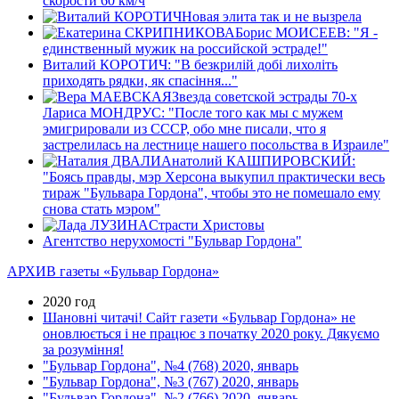
скорости 60 км/ч
Новая элита так и не вызрела
Борис МОИСЕЕВ: "Я -
единственный мужик на российской эстраде!"
Виталий КОРОТИЧ: "В безкрилiй добi лихолiть
приходять рядки, як спасiння..."
Звезда советской эстрады 70-х
Лариса МОНДРУС: "После того как мы с мужем
эмигрировали из СССР, обо мне писали, что я
застрелилась на лестнице нашего посольства в Израиле"
Анатолий КАШПИРОВСКИЙ:
"Боясь правды, мэр Херсона выкупил практически весь
тираж "Бульвара Гордона", чтобы это не помешало ему
снова стать мэром"
Страсти Христовы
Агентство нерухомості "Бульвар Гордона"
АРХИВ газеты «Бульвар Гордона»
2020 год
Шановні читачі! Сайт газети «Бульвар Гордона» не
оновлюється і не працює з початку 2020 року. Дякуємо
за розуміння!
"Бульвар Гордона", №4 (768) 2020, январь
"Бульвар Гордона", №3 (767) 2020, январь
"Бульвар Гордона", №2 (766) 2020, январь