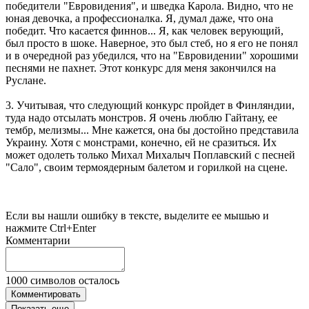
победители "Евровидения", и шведка Карола. Видно, что не
юная девочка, а профессионалка. Я, думал даже, что она
победит. Что касается финнов... Я, как человек верующий,
был просто в шоке. Наверное, это был стеб, но я его не понял
и в очередной раз убедился, что на "Евровидении" хорошими
песнями не пахнет. Этот конкурс для меня закончился на
Руслане.
3. Учитывая, что следующий конкурс пройдет в Финляндии,
туда надо отсылать монстров. Я очень люблю Гайтану, ее
тембр, мелизмы... Мне кажется, она бы достойно представила
Украину. Хотя с монстрами, конечно, ей не сразиться. Их
может одолеть только Михал Михалыч Поплавский с песней
"Сало", своим термоядерным балетом и горилкой на сцене.
Если вы нашли ошибку в тексте, выделите ее мышью и
нажмите Ctrl+Enter
Комментарии
1000
символов осталось
Комментировать
Показать еще