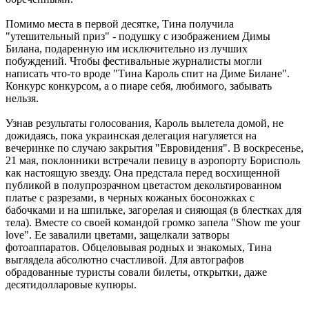
Помимо места в первой десятке, Тина получила
"утешительный приз" - подушку с изображением Димы
Билана, подаренную им исключительно из лучших
побуждений. Чтобы фестивальные журналисты могли
написать что-то вроде "Тина Кароль спит на Диме Билане".
Конкурс конкурсом, а о пиаре себя, любимого, забывать
нельзя.
Узнав результаты голосования, Кароль вылетела домой, не
дожидаясь, пока украинская делегация нагуляется на
вечеринке по случаю закрытия "Евровидения". В воскресенье,
21 мая, поклонники встречали певицу в аэропорту Борисполь
как настоящую звезду. Она предстала перед восхищенной
публикой в полупрозрачном цветастом декольтированном
платье с разрезами, в черных кожаных босоножках с
бабочками и на шпильке, загорелая и сияющая (в блестках для
тела). Вместе со своей командой громко запела "Show me your
love". Ее завалили цветами, защелкали затворы
фотоаппаратов. Обцеловывая родных и знакомых, Тина
выглядела абсолютно счастливой. Для автографов
обрадованные туристы совали билеты, открытки, даже
десятидолларовые купюры.