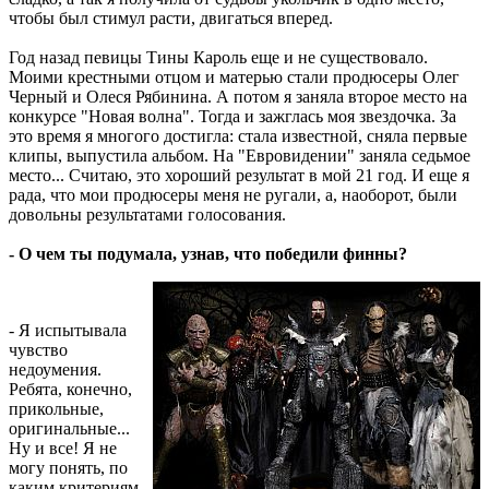
чтобы был стимул расти, двигаться вперед.
Год назад певицы Тины Кароль еще и не существовало.
Моими крестными отцом и матерью стали продюсеры Олег
Черный и Олеся Рябинина. А потом я заняла второе место на
конкурсе "Новая волна". Тогда и зажглась моя звездочка. За
это время я многого достигла: стала известной, сняла первые
клипы, выпустила альбом. На "Евровидении" заняла седьмое
место... Считаю, это хороший результат в мой 21 год. И еще я
рада, что мои продюсеры меня не ругали, а, наоборот, были
довольны результатами голосования.
- О чем ты подумала, узнав, что победили финны?
- Я испытывала
чувство
недоумения.
Ребята, конечно,
прикольные,
оригинальные...
Ну и все! Я не
могу понять, по
каким критериям