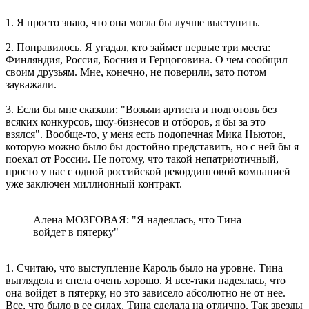
1. Я просто знаю, что она могла бы лучше выступить.
2. Понравилось. Я угадал, кто займет первые три места:
Финляндия, Россия, Босния и Герцоговина. О чем сообщил
своим друзьям. Мне, конечно, не поверили, зато потом
зауважали.
3. Если бы мне сказали: "Возьми артиста и подготовь без
всяких конкурсов, шоу-бизнесов и отборов, я бы за это
взялся". Вообще-то, у меня есть подопечная Мика Ньютон,
которую можно было бы достойно представить, но с ней бы я
поехал от России. Не потому, что такой непатриотичный,
просто у нас с одной российской рекординговой компанией
уже заключен миллионный контракт.
Алена МОЗГОВАЯ: "Я надеялась, что Тина
войдет в пятерку"
1. Считаю, что выступление Кароль было на уровне. Тина
выглядела и спела очень хорошо. Я все-таки надеялась, что
она войдет в пятерку, но это зависело абсолютно не от нее.
Все, что было в ее силах, Тина сделала на отлично. Так звезды