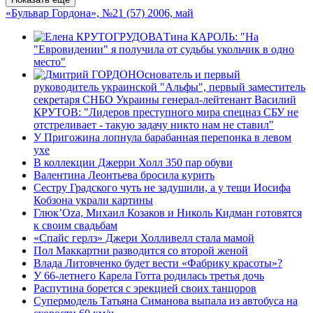
«Бульвар Гордона», №21 (57) 2006, май
Тина КАРОЛЬ: "На
"Евровидении" я получила от судьбы укольчик в одно
место"
Основатель и первый
руководитель украинской "Альфы", первый заместитель
секретаря СНБО Украины генерал-лейтенант Василий
КРУТОВ: "Лидеров преступного мира спецназ СБУ не
отстреливает - такую задачу никто нам не ставил"
У Пригожина лопнула барабанная перепонка в левом
ухе
В коллекции Джерри Холл 350 пар обуви
Валентина Леонтьева бросила курить
Сестру Градского чуть не задушили, а у тещи Иосифа
Кобзона украли картины
Глюк’Ozа, Михаил Козаков и Николь Кидман готовятся
к своим свадьбам
«Спайс герлз» Джери Холливелл стала мамой
Пол Маккартни разводится со второй женой
Влада Литовченко будет вести «Фабрику красоты»?
У 66-летнего Карела Готта родилась третья дочь
Распутина борется с эрекцией своих танцоров
Супермодель Татьяна Симанова выпала из автобуса на