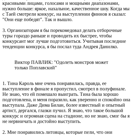
красивыми лицами, голосами и мощными диапазонами,
нужно больше: яркое, нахальное, качественное шоу. Когда мы
с Таей смотрели конкурс, на выступлении финнов я сказал:
"Они еще победят". Так и вышло.
3. Организаторам я бы порекомедовал делать отборочные
туры гораздо раньше и проводить их быстрее, чтобы
конкурсант мог лучше подготовиться. Учитывая последние
тенденции конкурса, я бы послал туда Андрея Данилко.
Виктор ПАВЛИК: "Одолеть монстров может
только Поплавский"
1. Тина Кароль мне очень понравилась, правда, ее
выступление в финале я пропустил, смотрел в полуфинале.
Не знаю, что ей помешало выиграть. Тина была хорошо
подготовлена, и меня поразило, как уверенно и спокойно она
выступала. Даже Дима Билан, более известный и опытный
артист, дергался, глазки пучил. Я знаю, что такое большой
конкурс и огромная сцена на стадионе, но не знаю, смог бы я
не нервничать и достойно выступить.
2. Мне понравились литовцы, которые пели, что они