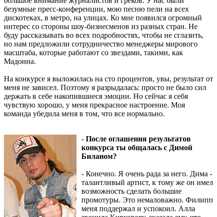
большое внимание журналистов и греков. У нас были
безумные пресс-конференции, мою песню пели на всех
дискотеках, в метро, на улицах. Ко мне появился огромный
интерес со стороны шоу-бизнесменов из разных стран. Не
буду рассказывать во всех подробностях, чтобы не сглазить,
но нам предложили сотрудничество менеджеры мирового
масштаба, которые работают со звездами, такими, как
Мадонна.
На конкурсе я выложилась на сто процентов, увы, результат от
меня не зависел. Поэтому я разрыдалась: просто не было сил
держать в себе накопившиеся эмоции. Но сейчас я себя
чувствую хорошо, у меня прекрасное настроение. Моя
команда убедила меня в том, что все нормально.
- После оглашения результатов
конкурса ты общалась с Димой
Биланом?
- Конечно. Я очень рада за него. Дима -
талантливый артист, к тому же он имел
возможность сделать большие
промотуры. Это немаловажно. Филипп
меня поддержал и успокоил. Алла