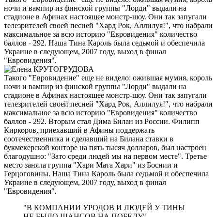
ночи и вампир из финской группы "Лорди" выдали на
стадионе в Афинах настоящее монстр-шоу. Они так запугали
телезрителей своей песней "Хард Рок, Аллилуя!", что набрали
максимальное за всю историю "Евровидения" количество
баллов - 292. Наша Тина Кароль была седьмой и обеспечила
Украине в следующем, 2007 году, выход в финал
"Евровидения".
Такого "Евровидение" еще не видело: ожившая мумия, король
ночи и вампир из финской группы "Лорди" выдали на
стадионе в Афинах настоящее монстр-шоу. Они так запугали
телезрителей своей песней "Хард Рок, Аллилуя!", что набрали
максимальное за всю историю "Евровидения" количество
баллов - 292. Вторым стал Дима Билан из России. Филипп
Киркоров, приехавший в Афины поддержать
соотечественника и сделавший на Билана ставки в
букмекерской конторе на пять тысяч долларов, был настроен
благодушно: "Зато среди людей мы на первом месте". Третье
место заняла группа "Хари Мата Хари" из Боснии и
Герцоговины. Наша Тина Кароль была седьмой и обеспечила
Украине в следующем, 2007 году, выход в финал
"Евровидения".
"В КОМПАНИИ УРОДОВ И ЛЮДЕЙ У ТИНЫ
НЕ БЫЛО ШАНСОВ НА ПОБЕДУ"