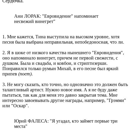
Сердючка.
Ани ЛОРАК: "Евровидение" напоминает
несвежий винегрет"
1. Мне кажется, Тина выступила на высоком уровне, хотя
песня была выбрана неправильная, непобедоносная, что ли.
2. Я в шоке от низкого качества нынешнего "Евровидения",
оно напоминало винегрет, причем не первой свежести, с
душком. Была и свадьба, и ковбои, и стриптизерши.
Понравился только румын Михай, в его песне был яркий
припев
(поет)
.
3. Не могу сказать, кто точно, но однозначно это должен быть
талантливый артист. Нужно новое имя. А я не буду даже
пытаться, так как для меня это давно закрытая тема. Мне
интересно завоевывать другие награды, например, "Грэмми"
или "Оскар".
Юрий ФАЛЕСА: "Я угадал, кто займет первые три
места"