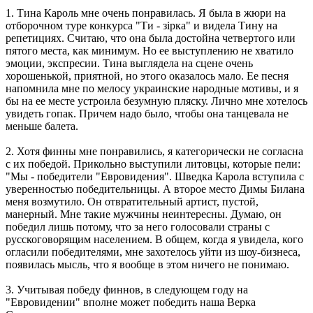
1. Тина Кароль мне очень понравилась. Я была в жюри на
отборочном туре конкурса "Ти - зiрка" и видела Тину на
репетициях. Считаю, что она была достойна четвертого или
пятого места, как минимум. Но ее выступлению не хватило
эмоции, экспресии. Тина выглядела на сцене очень
хорошенькой, приятной, но этого оказалось мало. Ее песня
напомнила мне по мелосу украинские народные мотивы, и я
бы на ее месте устроила безумную пляску. Лично мне хотелось
увидеть гопак. Причем надо было, чтобы она танцевала не
меньше балета.
2. Хотя финны мне понравились, я категорически не согласна
с их победой. Прикольно выступили литовцы, которые пели:
"Мы - победители "Евровидения". Шведка Карола вступила с
уверенностью победительницы. А второе место Димы Билана
меня возмутило. Он отвратительный артист, пустой,
манерный. Мне такие мужчины неинтересны. Думаю, он
победил лишь потому, что за него голосовали страны с
русскоговорящим населением. В общем, когда я увидела, кого
огласили победителями, мне захотелось уйти из шоу-бизнеса,
появилась мысль, что я вообще в этом ничего не понимаю.
3. Учитывая победу финнов, в следующем году на
"Евровидении" вполне может победить наша Верка