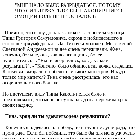
"МНЕ НАДО БЫЛО РАЗРЫДАТЬСЯ, ПОТОМУ
ЧТО СИЛ ДЕРЖАТЬ В СЕБЕ НАКОПИВШИЕСЯ
ЭМОЦИИ БОЛЬШЕ НЕ ОСТАЛОСЬ"
"Приятно, что вашу дочь так любят?" - спросила я у отца
Тины Григория Самуиловича, скромно наблюдавшего в
сторонке триумф дочки. "Да, Тиночка молодец. Мы с женой
Светланой Андреевной за нее очень переживали. Жена,
конечно, больше, она, как все женщины, более
чувствительна". "Вы не огорчились, когда узнали
результаты?". - "Конечно, было обидно, ведь дочка старалась.
К тому же выбрали в победители таких монстров. И куда
только мир катится? Тина очень расстроилась, это нас
огорчило намного больше".
По цветущему виду Тины Кароль нельзя было и
предположить, что меньше суток назад она пережила крах
своих надежд.
- Тина, вряд ли ты удовлетворена результатом?
- Конечно, я надеялась на победу, но в глубине души рада, что
проиграла. Если бы победила, это было бы для меня уж очень
сладко, а так я получила от судьбы укольчик в одно место,