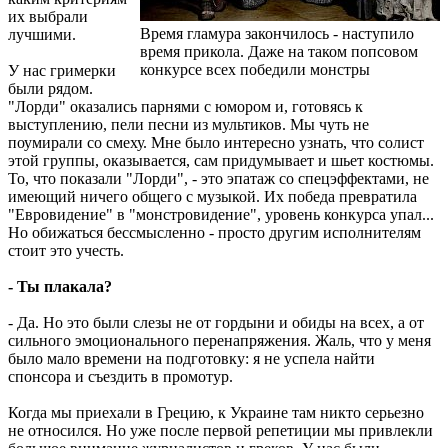
их выбрали
Время гламура закончилось - наступило
лучшими.
время прикола. Даже на таком попсовом
конкурсе всех победили монстры
У нас гримерки
были рядом.
"Лорди" оказались парнями с юмором и, готовясь к
выступлению, пели песни из мультиков. Мы чуть не
поумирали со смеху. Мне было интересно узнать, что солист
этой группы, оказывается, сам придумывает и шьет костюмы.
То, что показали "Лорди", - это эпатаж со спецэффектами, не
имеющий ничего общего с музыкой. Их победа превратила
"Евровидение" в "монстровидение", уровень конкурса упал...
Но обижаться бессмысленно - просто другим исполнителям
стоит это учесть.
- Ты плакала?
- Да. Но это были слезы не от гордыни и обиды на всех, а от
сильного эмоционального перенапряжения. Жаль, что у меня
было мало времени на подготовку: я не успела найти
спонсора и съездить в промотур.
Когда мы приехали в Грецию, к Украине там никто серьезно
не относился. Но уже после первой репетиции мы привлекли