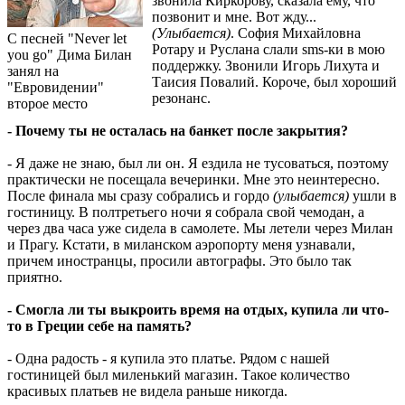
звонила Киркорову, сказала ему, что
позвонит и мне. Вот жду...
(Улыбается)
. София Михайловна
С песней "Never let
Ротару и Руслана слали sms-ки в мою
you go" Дима Билан
поддержку. Звонили Игорь Лихута и
занял на
Таисия Повалий. Короче, был хороший
"Евровидении"
резонанс.
второе место
- Почему ты не осталась на банкет после закрытия?
- Я даже не знаю, был ли он. Я ездила не тусоваться, поэтому
практически не посещала вечеринки. Мне это неинтересно.
После финала мы сразу собрались и гордо
(улыбается)
ушли в
гостиницу. В полтретьего ночи я собрала свой чемодан, а
через два часа уже сидела в самолете. Мы летели через Милан
и Прагу. Кстати, в миланском аэропорту меня узнавали,
причем иностранцы, просили автографы. Это было так
приятно.
- Смогла ли ты выкроить время на отдых, купила ли что-
то в Греции себе на память?
- Одна радость - я купила это платье. Рядом с нашей
гостиницей был миленький магазин. Такое количество
красивых платьев не видела раньше никогда.