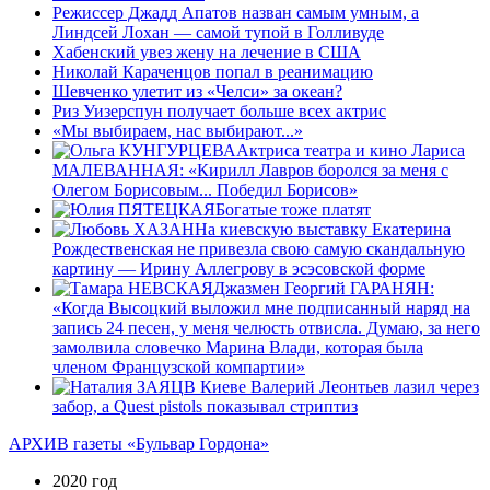
Режиссер Джадд Апатов назван самым умным, а
Линдсей Лохан — самой тупой в Голливуде
Хабенский увез жену на лечение в США
Николай Караченцов попал в реанимацию
Шевченко улетит из «Челси» за океан?
Риз Уизерспун получает больше всех актрис
«Мы выбираем, нас выбирают...»
Актриса театра и кино Лариса
МАЛЕВАННАЯ: «Кирилл Лавров боролся за меня с
Олегом Борисовым... Победил Борисов»
Богатые тоже платят
На киевскую выставку Екатерина
Рождественская не привезла свою самую скандальную
картину — Ирину Аллегрову в эсэсовской форме
Джазмен Георгий ГАРАНЯН:
«Когда Высоцкий выложил мне подписанный наряд на
запись 24 песен, у меня челюсть отвисла. Думаю, за него
замолвила словечко Марина Влади, которая была
членом Французской компартии»
В Киеве Валерий Леонтьев лазил через
забор, а Quest pistols показывал стриптиз
АРХИВ газеты «Бульвар Гордона»
2020 год