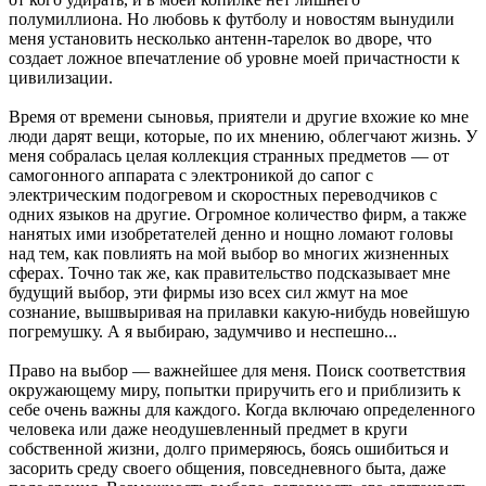
полумиллиона. Но любовь к футболу и новостям вынудили
меня установить несколько антенн-тарелок во дворе, что
создает ложное впечатление об уровне моей причастности к
цивилизации.
Время от времени сыновья, приятели и другие вхожие ко мне
люди дарят вещи, которые, по их мнению, облегчают жизнь. У
меня собралась целая коллекция странных предметов — от
самогонного аппарата с электроникой до сапог с
электрическим подогревом и скоростных переводчиков с
одних языков на другие. Огромное количество фирм, а также
нанятых ими изобретателей денно и нощно ломают головы
над тем, как повлиять на мой выбор во многих жизненных
сферах. Точно так же, как правительство подсказывает мне
будущий выбор, эти фирмы изо всех сил жмут на мое
сознание, вышвыривая на прилавки какую-нибудь новейшую
погремушку. А я выбираю, задумчиво и неспешно...
Право на выбор — важнейшее для меня. Поиск соответствия
окружающему миру, попытки приручить его и приблизить к
себе очень важны для каждого. Когда включаю определенного
человека или даже неодушевленный предмет в круги
собственной жизни, долго примеряюсь, боясь ошибиться и
засорить среду своего общения, повседневного быта, даже