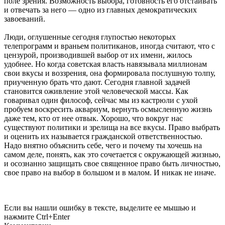
поле зрения. Возможность выбора, готовность его отстаивать
и отвечать за него — одно из главных демократических
завоеваний.
Люди, оглушенные сегодня глупостью некоторых
телепрограмм и враньем политиканов, иногда считают, что с
цензурой, производившей выбор от их имени, жилось
удобнее. Но когда советская власть навязывала миллионам
свои вкусы и воззрения, она формировала послушную толпу,
приученную брать что дают. Сегодня главной задачей
становится оживление этой человеческой массы. Как
говаривал один философ, сейчас мы из кастрюли с ухой
пробуем воскресить аквариум, вернуть осмысленную жизнь
даже тем, кто от нее отвык. Хорошо, что вокруг нас
существуют политики и зрелища на все вкусы. Право выбрать
и оценить их называется гражданской ответственностью.
Надо внятно объяснить себе, чего и почему ты хочешь на
самом деле, понять, как это сочетается с окружающей жизнью,
и осознанно защищать свое священное право быть личностью,
свое право на выбор в большом и в малом. И никак не иначе.
Если вы нашли ошибку в тексте, выделите ее мышью и
нажмите Ctrl+Enter