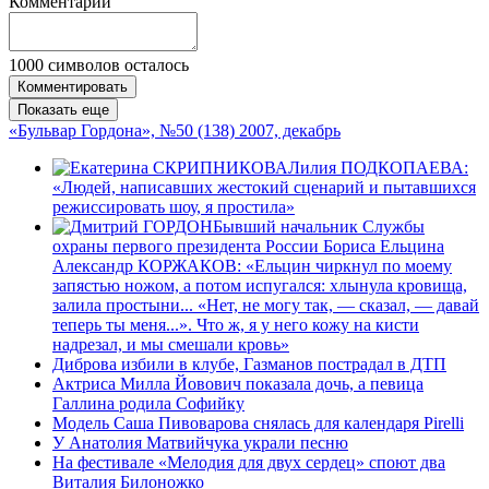
Комментарии
1000
символов осталось
Комментировать
Показать еще
«Бульвар Гордона», №50 (138) 2007, декабрь
Лилия ПОДКОПАЕВА:
«Людей, написавших жестокий сценарий и пытавшихся
режиссировать шоу, я простила»
Бывший начальник Службы
охраны первого президента России Бориса Ельцина
Александр КОРЖАКОВ: «Ельцин чиркнул по моему
запястью ножом, а потом испугался: хлынула кровища,
залила простыни... «Нет, не могу так, — сказал, — давай
теперь ты меня...». Что ж, я у него кожу на кисти
надрезал, и мы смешали кровь»
Диброва избили в клубе, Газманов пострадал в ДТП
Актриса Милла Йовович показала дочь, а певица
Галлина родила Софийку
Модель Саша Пивоварова снялась для календаря Pirelli
У Анатолия Матвийчука украли песню
На фестивале «Мелодия для двух сердец» споют два
Виталия Билоножко