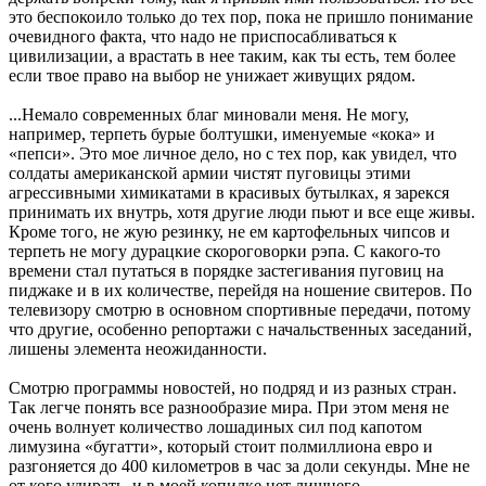
это беспокоило только до тех пор, пока не пришло понимание
очевидного факта, что надо не приспосабливаться к
цивилизации, а врастать в нее таким, как ты есть, тем более
если твое право на выбор не унижает живущих рядом.
...Немало современных благ миновали меня. Не могу,
например, терпеть бурые болтушки, именуемые «кока» и
«пепси». Это мое личное дело, но с тех пор, как увидел, что
солдаты американской армии чистят пуговицы этими
агрессивными химикатами в красивых бутылках, я зарекся
принимать их внутрь, хотя другие люди пьют и все еще живы.
Кроме того, не жую резинку, не ем картофельных чипсов и
терпеть не могу дурацкие скороговорки рэпа. С какого-то
времени стал путаться в порядке застегивания пуговиц на
пиджаке и в их количестве, перейдя на ношение свитеров. По
телевизору смотрю в основном спортивные передачи, потому
что другие, особенно репортажи с начальственных заседаний,
лишены элемента неожиданности.
Смотрю программы новостей, но подряд и из разных стран.
Так легче понять все разнообразие мира. При этом меня не
очень волнует количество лошадиных сил под капотом
лимузина «бугатти», который стоит полмиллиона евро и
разгоняется до 400 километров в час за доли секунды. Мне не
от кого удирать, и в моей копилке нет лишнего