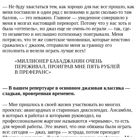
— Не буду хвастаться тем, как хорошо для нас все прошло, как
меня поставили в один ряд с великими и дали сколько-то там
баллов, — это неважно. Главное — увиденное совершило у
меня в мозгах настоящий переворот. Потому что у нас хоть и
была «оттепель», но джаз еще не очень-то играли — так, где-
то незаметно и неслышно потихоньку поигрывали. Меня
потрясло, что те же советские чиновники, которые неистово
сражались с джазом, отправили меня за границу его
исполнить и велели играть лучше всех!
«МИЛЛИОНЕР БАБАДЖАНЯН ОЧЕНЬ
ПЕРЕЖИВАЛ, ПРОИГРАВ МНЕ ПЯТЬ РУБЛЕЙ
В ПРЕФЕРАНС»
— В вашем репертуаре в основном джазовая классика —
сладкая, проверенная временем.
— Мне пришлось в своей жизни участвовать во многих
проектах: авангардных и старинных диксилендах. Ансамбли,
в которых я работал и которыми руководил, на
профессиональном жаргоне называются «черными», то есть
для черной работы. Это значит, что они обязаны были играть
все: сегодня — джаз, завтра — эстрада, потом приходит