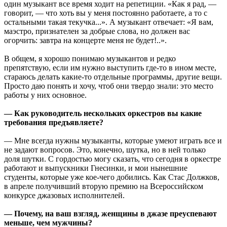
один музыкант все время ходит на репетиции. «Как я рад, —
говорит, — что хоть вы у меня постоянно работаете, а то с
остальными такая текучка...». А музыкант отвечает: «Я вам,
маэстро, признателен за добрые слова, но должен вас
огорчить: завтра на концерте меня не будет!..».
В общем, я хорошо понимаю музыкантов и редко
препятствую, если им нужно выступить где-то в ином месте,
стараюсь делать какие-то отдельные программы, другие вещи.
Просто даю понять и хочу, чтоб они твердо знали: это место
работы у них основное.
— Как руководитель нескольких оркестров вы какие
требования предъявляете?
— Мне всегда нужны музыканты, которые умеют играть все и
не задают вопросов. Это, конечно, шутка, но в ней только
доля шутки. С гордостью могу сказать, что сегодня в оркестре
работают и выпускники Гнесинки, и мои нынешние
студенты, которые уже кое-чего добились. Как Стас Должков,
в апреле получивший вторую премию на Всероссийском
конкурсе джазовых исполнителей.
— Почему, на ваш взгляд, женщины в джазе преуспевают
меньше, чем мужчины?