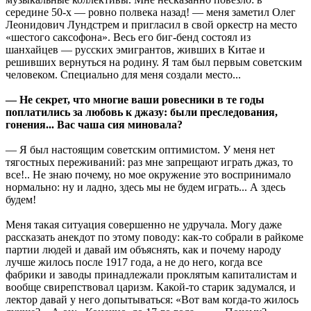
середине 50-х — ровно полвека назад! — меня заметил Олег
Леонидович Лундстрем и пригласил в свой оркестр на место
«шестого саксофона». Весь его биг-бенд состоял из
шанхайцев — русских эмигрантов, живших в Китае и
решивших вернуться на родину. Я там был первым советским
человеком. Специально для меня создали место...
— Не секрет, что многие ваши ровесники в те годы
поплатились за любовь к джазу: были преследования,
гонения... Вас чаша сия миновала?
— Я был настоящим советским оптимистом. У меня нет
тягостных переживаний: раз мне запрещают играть джаз, то
все!.. Не знаю почему, но мое окружение это воспринимало
нормально: ну и ладно, здесь мы не будем играть... А здесь
будем!
Меня такая ситуация совершенно не удручала. Могу даже
рассказать анекдот по этому поводу: как-то собрали в райкоме
партии людей и давай им объяснять, как и почему народу
лучше жилось после 1917 года, а не до него, когда все
фабрики и заводы принадлежали проклятым капиталистам и
вообще свирепствовал царизм. Какой-то старик задумался, и
лектор давай у него допытываться: «Вот вам когда-то жилось