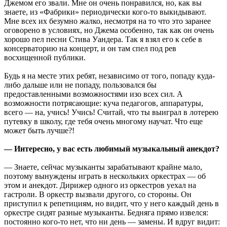
Джемом его звали. Мне он очень понравился, но, как вы
знаете, из «Фабрики» периодически кого-то выкидывают.
Мне всех их безумно жалко, несмотря на то что это заранее
оговорено в условиях, но Джема особенно, так как он очень
хорошо пел песни Стива Уандера. Так я взял его к себе в
консерваторию на концерт, и он там спел под рев
восхищенной публики.
Будь я на месте этих ребят, независимо от того, попаду куда-
либо дальше или не попаду, пользовался бы
предоставленными возможностями изо всех сил. А
возможности потрясающие: куча педагогов, аппаратуры,
всего — на, учись! Учись! Считай, что ты выиграл в лотерею
путевку в школу, где тебя очень многому научат. Что еще
может быть лучше?!
— Интересно, у вас есть любимый музыкальный анекдот?
— Знаете, сейчас музыканты зарабатывают крайне мало,
поэтому вынуждены играть в нескольких оркестрах — об
этом и анекдот. Дирижер одного из оркестров уехал на
гастроли. В оркестр вызвали другого, со стороны. Он
приступил к репетициям, но видит, что у него каждый день в
оркестре сидят разные музыканты. Бедняга прямо извелся:
постоянно кого-то нет, что ни день — замены. И вдруг видит: