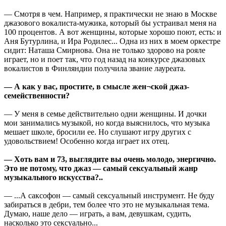
— Смотря в чем. Например, я практически не знаю в Москве
джазового вокалиста-мужика, который бы устраивал меня на
100 процентов. А вот женщины, которые хорошо поют, есть: и
Аня Бутурлина, и Ира Родилес... Одна из них в моем оркестре
сидит: Наташа Смирнова. Она не только здорово на рояле
играет, но и поет так, что год назад на конкурсе джазовых
вокалистов в Финляндии получила звание лауреата.
— А как у вас, простите, в смысле жен¬ской джаз-
семейственности?
— У меня в семье действительно одни женщины. И дочки
мои занимались музыкой, но когда выяснилось, что музыка
мешает школе, бросили ее. Но слушают игру других с
удовольствием! Особенно когда играет их отец.
— Хоть вам и 73, выглядите вы очень молодо, энергично.
Это не потому, что джаз — самый сексуальный жанр
музыкального искусства?..
— ...А саксофон — самый сексуальный инструмент. Не буду
забираться в дебри, тем более что это не музыкальная тема.
Думаю, наше дело — играть, а вам, девушкам, судить,
насколько это сексуально...