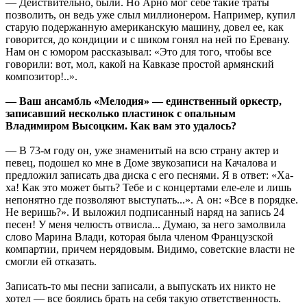
— Действительно, были. Но Арно мог себе такие траты
позволить, он ведь уже слыл миллионером. Например, купил
старую подержанную американскую машину, довел ее, как
говорится, до кондиции и с шиком гонял на ней по Еревану.
Нам он с юмором рассказывал: «Это для того, чтобы все
говорили: вот, мол, какой на Кавказе простой армянский
композитор!..».
— Ваш ансамбль «Мелодия» — единственный оркестр,
записавший несколько пластинок с опальным
Владимиром Высоцким. Как вам это удалось?
— В 73-м году он, уже знаменитый на всю страну актер и
певец, подошел ко мне в Доме звукозаписи на Качалова и
предложил записать два диска с его песнями. Я в ответ: «Ха-
ха! Как это может быть? Тебе и с концертами еле-еле и лишь
непонятно где позволяют выступать...». А он: «Все в порядке.
Не веришь?». И выложил подписанный наряд на запись 24
песен! У меня челюсть отвисла... Думаю, за него замолвила
слово Марина Влади, которая была членом Французской
компартии, причем нерядовым. Видимо, советские власти не
смогли ей отказать.
Записать-то мы песни записали, а выпускать их никто не
хотел — все боялись брать на себя такую ответственность.