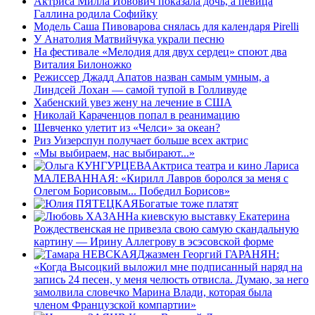
Актриса Милла Йовович показала дочь, а певица
Галлина родила Софийку
Модель Саша Пивоварова снялась для календаря Pirelli
У Анатолия Матвийчука украли песню
На фестивале «Мелодия для двух сердец» споют два
Виталия Билоножко
Режиссер Джадд Апатов назван самым умным, а
Линдсей Лохан — самой тупой в Голливуде
Хабенский увез жену на лечение в США
Николай Караченцов попал в реанимацию
Шевченко улетит из «Челси» за океан?
Риз Уизерспун получает больше всех актрис
«Мы выбираем, нас выбирают...»
Актриса театра и кино Лариса
МАЛЕВАННАЯ: «Кирилл Лавров боролся за меня с
Олегом Борисовым... Победил Борисов»
Богатые тоже платят
На киевскую выставку Екатерина
Рождественская не привезла свою самую скандальную
картину — Ирину Аллегрову в эсэсовской форме
Джазмен Георгий ГАРАНЯН:
«Когда Высоцкий выложил мне подписанный наряд на
запись 24 песен, у меня челюсть отвисла. Думаю, за него
замолвила словечко Марина Влади, которая была
членом Французской компартии»