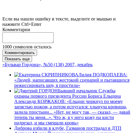
Если вы нашли ошибку в тексте, выделите ее мышью и
нажмите Ctrl+Enter
Комментарии
1000
символов осталось
Комментировать
Показать еще
«Бульвар Гордона», №50 (138) 2007, декабрь
Лилия ПОДКОПАЕВА:
«Людей, написавших жестокий сценарий и пытавшихся
режиссировать шоу, я простила»
Бывший начальник Службы
охраны первого президента России Бориса Ельцина
Александр КОРЖАКОВ: «Ельцин чиркнул по моему
запястью ножом, а потом испугался: хлынула кровища,
залила простыни... «Нет, не могу так, — сказал, — давай
теперь ты меня...». Что ж, я у него кожу на кисти
надрезал, и мы смешали кровь»
Диброва избили в клубе, Газманов пострадал в ДТП