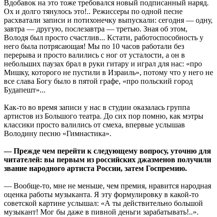
Вдобавок на это тоже требовался новый подписанный наряд.
Ох и долго тянулось это!.. Режиссеры по одной песне
расхватали записи и потихонечку выпускали: сегодня — одну,
завтра — другую, послезавтра — третью. Зная об этом,
Володя был просто счастлив... Кстати, работоспособность у
него была потрясающая! Мы по 10 часов работали без
перерыва и просто валились с ног от усталости, а он в
небольших паузах брал в руки гитару и играл для нас: «про
Мишку, которого не пустили в Израиль», потому что у него не
все слава Богу было в пятой графе, «про польский город
Будапешт»...
Как-то во время записи у нас в студии оказалась группа
артистов из Большого театра. До сих пор помню, как мэтры
классики просто валились от смеха, впервые услышав
Володину песню «Гимнастика».
— Прежде чем перейти к следующему вопросу, уточню для
читателей: вы первым из российских джазменов получили
звание народного артиста России, затем Госпремию.
— Вообще-то, мне не меньше, чем премия, нравится народная
оценка работы музыканта. Я эту формулировку в какой-то
советской картине услышал: «А ты действительно большой
музыкант! Мог бы даже в пивной деньги зарабатывать!..».