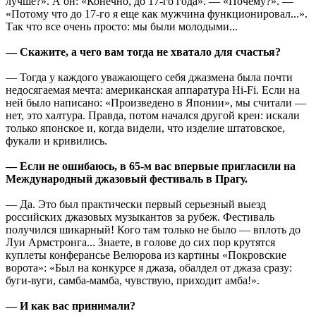
лучше?». А он: «Конечно, до 17-го года». — «Почему?». —
«Потому что до 17-го я еще как мужчина функционировал...».
Так что все очень просто: мы были молодыми...
— Скажите, а чего вам тогда не хватало для счастья?
— Тогда у каждого уважающего себя джазмена была почти
недосягаемая мечта: американская аппаратура Hi-Fi. Если на
ней было написано: «Произведено в Японии», мы считали —
нет, это халтура. Правда, потом начался другой крен: искали
только японское и, когда видели, что изделие штатовское,
фукали и кривились.
— Если не ошибаюсь, в 65-м вас впервые пригласили на
Международный джазовый фестиваль в Прагу.
— Да. Это был практически первый серьезный выезд
российских джазовых музыкантов за рубеж. Фестиваль
получился шикарный! Кого там только не было — вплоть до
Луи Армстронга... Знаете, в голове до сих пор крутятся
куплеты конферансье Велюрова из картины «Покровские
ворота»: «Был на конкурсе я джаза, обалдел от джаза сразу:
буги-вуги, самба-мамба, чувствую, приходит амба!».
— И как вас принимали?