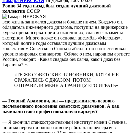
Тамара НЕВСКАЯ
14 Декабря, 2007 00:00
Ровно 34 года назад был создан лучший джазовый
коллектив СССР
всю жизнь занимался джазом и больше ничем. Когда-то он,
обладатель инженерного диплома, поступил на дирижерские
курсы при консерватории и окончил их, сдав все экзамены
экстерном. Много позже он основал ансамбль «Мелодия»,
который долгие годы оставался лучшим джазовым
коллективом Советского Союза и абсолютно соответствовал
уровню мировых стандартов. Сейчас о нем, народном артисте
России, говорят: «Какая свадьба без баяна, какой джаз без
Гараняна?!».
«ТЕ ЖЕ СОВЕТСКИЕ ЧИНОВНИКИ, КОТОРЫЕ
СРАЖАЛИСЬ С ДЖАЗОМ, ПОТОМ
ОТПРАВИЛИ МЕНЯ А ГРАНИЦУ ЕГО ИГРАТЬ»
— Георгий Арамович, вы — представитель первого
послевоенного поколения советских джазменов. А как
начинали свою профессиональную карьеру?
— Я окончил станкостроительный институт имени Сталина,
но инженером ни одного дня не работал: пошел сразу в
музыкальные коллективы. Мне несказанно повезло: в