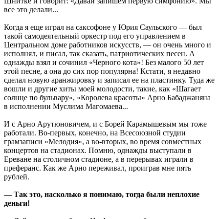
Шнитке и говорит: «Давай запишем первую симфонию». Мы
все это делали...
Когда я еще играл на саксофоне у Юрия Саульского — был
такой самодеятельный оркестр под его управлением в
Центральном доме работников искусств, — он очень много и
исполнял, и писал, так сказать, патриотических песен. А
однажды взял и сочинил «Черного кота»! Без малого 50 лет
этой песне, а она до сих пор популярна! Кстати, я недавно
сделал новую аранжировку и записал ее на пластинку. Туда же
вошли и другие хиты моей молодости, такие, как «Шагает
солнце по бульвару», «Королева красоты» Арно Бабаджаняна
в исполнении Муслима Магомаева...
И с Арно Арутюновичем, и с Борей Карамышевым мы тоже
работали. Во-первых, конечно, на Всесоюзной студии
грамзаписи «Мелодия», а во-вторых, во время совместных
концертов на стадионах. Помню, однажды выступали в
Ереване на столичном стадионе, а в перерывах играли в
преферанс. Как же Арно переживал, проиграв мне пять
рублей.
— Так это, насколько я понимаю, тогда были неплохие
деньги!