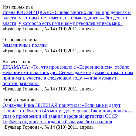
Из первых рук
Ирена КИЛЬЧИЦКАЯ: «Я знаю многих людей при деньгах и
власти, у которых нет имени, и только одного — без денег и
власти, у которого есть имя и кому рукоплещет весь мир»
«Бульвар Гордона», № 14 (310) 2011, апрель
От первого лица
Земляничные поляны
«Бульвар Гордона», № 14 (310) 2011, апрель
Во весь голос
ДЖАМАЛА: «То, что произошло с «Евровидением», отбило
желание ехать на конкурс. Сейчас даже не думаю о том, чтобы
принимать участие в следующем году, — я за музыку и
против разборок»
«Бульвар Гордона», № 14 (310) 2011, апрель
Чтобы помнили...
Однажды Рина ЗЕЛЕНАЯ пошутила: «Если мне и дадут
звание, это будет за 45 минут до смерти». Так и получилось —
указ о присвоении ей звания народной артистки СССР
Горбачев подписал, когда она была уже без сознания
«Бульвар Гордона», № 14 (310) 2011, апрель