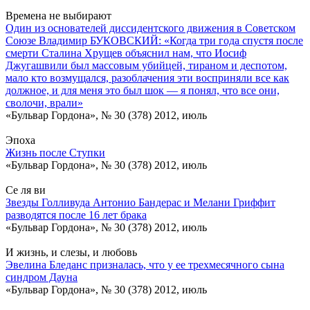
Времена не выбирают
Один из основателей диссидентского движения в Советском
Союзе Владимир БУКОВСКИЙ: «Когда три года спустя после
смерти Сталина Хрущев объяснил нам, что Иосиф
Джугашвили был массовым убийцей, тираном и деспотом,
мало кто возмущался, разоблачения эти восприняли все как
должное, и для меня это был шок — я понял, что все они,
сволочи, врали»
«Бульвар Гордона», № 30 (378) 2012, июль
Эпоха
Жизнь после Ступки
«Бульвар Гордона», № 30 (378) 2012, июль
Се ля ви
Звезды Голливуда Антонио Бандерас и Мелани Гриффит
разводятся после 16 лет брака
«Бульвар Гордона», № 30 (378) 2012, июль
И жизнь, и слезы, и любовь
Эвелина Бледанс призналась, что у ее трехмесячного сына
синдром Дауна
«Бульвар Гордона», № 30 (378) 2012, июль