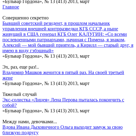
«Бульвар Гордона», № 13 (413) 2013, март
Главное
Совершенно секретно
Бывший советский резидент, в прошлом начальник
управления внешней контрразведки КГБ СССР, а ныне
живущий в США генерал КГБ Олег КАЛУГИН: «Со всеми
послевоенными патриархами, начиная с Пимена, я знаком,
Алексий — мой бывший приятель, а Кирилл — старый друг, я
имею в виду гэбэшный»
«Бульвар Гордона», № 13 (413) 2013, март
Эх, раз, еще раз!..
Владимир Машков женится в пятый раз. На своей третьей
жене
«Бульвар Гордона», № 13 (413) 2013, март
Тяжелый случай
Экс-солистка «Лицея» Лена Перова пыталась покончить с
собой?
«Бульвар Гордона», № 13 (413) 2013, март
Между нами, девочками...
Вдова Ивана Дыховичного Ольга выходит замуж за свою
близкую подругу