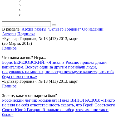
В разделе:
Архив газеты "Бульвар Гордона"
Об издании
Авторы
Подписка
«Бульвар Гордона», № 13 (413) 2013, март
(26 Марта, 2013)
Главное
Что наша жизнь? Игра...
Борис БЕРЕЗОВСКИЙ: «Я знал: в Россию пришел дикий
капитализм. Вокруг один за другим погибали люди,
покушались на многих, но всегда почему-то кажется, что тебя
беда не коснется...»
«Бульвар Гордона», № 13 (413) 2013, март
Главное
Знаете, каким он парнем был?
Российский летчик-космонавт Павел ВИНОГРАДОВ: «Никто
не взял на себя ответственность сказать, что Герой Советского
Союза Юрий Гагарин банально ошибся, хотя именно так и
было»