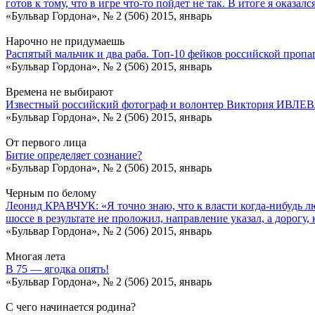
готов к тому, что в игре что-то пойдет не так. В итоге я оказа
«Бульвар Гордона», № 2 (506) 2015, январь
Нарочно не придумаешь
Распятый мальчик и два раба. Топ-10 фейков российской проп
«Бульвар Гордона», № 2 (506) 2015, январь
Времена не выбирают
Известный российский фотограф и волонтер Виктория ИВЛЕВА
«Бульвар Гордона», № 2 (506) 2015, январь
От первого лица
Битие определяет сознание?
«Бульвар Гордона», № 2 (506) 2015, январь
Черным по белому
Леонид КРАВЧУК: «Я точно знаю, что к власти когда-нибудь л
шоссе в результате не проложил, направление указал, а дорогу, 
«Бульвар Гордона», № 2 (506) 2015, январь
Многая лета
В 75 — ягодка опять!
«Бульвар Гордона», № 2 (506) 2015, январь
C чего начинается родина?