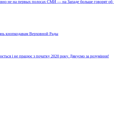
о не на первых полосах СМИ — на Западе больше говорят об «
знь кнопкодавам Верховной Рады
ється і не працює з початку 2020 року. Дякуємо за розуміння!