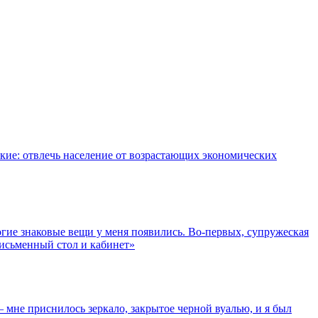
ие: отвлечь население от возрастающих экономических
гие знаковые вещи у меня появились. Во-первых, супружеская
 письменный стол и кабинет»
не приснилось зеркало, закрытое черной вуалью, и я был