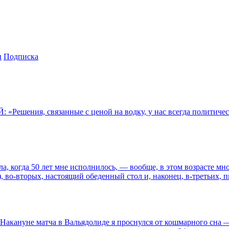
ы
Подписка
шения, связанные с ценой на водку, у нас всегда политическ
 когда 50 лет мне исполнилось, — вообще, в этом возрасте мно
), во-вторых, настоящий обеденный стол и, наконец, в-третьих,
нуне матча в Вальядолиде я проснулся от кошмарного сна — м