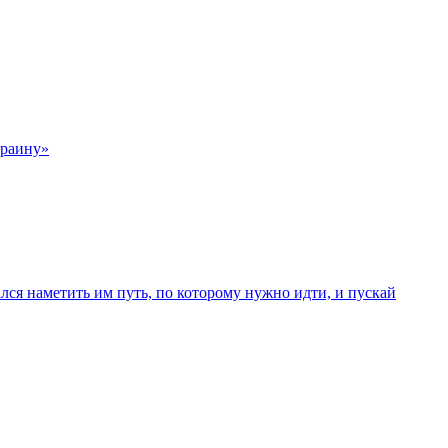
краину»
лся наметить им путь, по которому нужно идти, и пускай