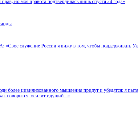
лся прав, но моя правота подтвердилась лишь спустя 24 года»
аганды
: «Свое служение России я вижу в том, чтобы поддерживать У
юди более цивилизованного мышления придут и убедятся: я пыта
как говорится, осилит идущий...»