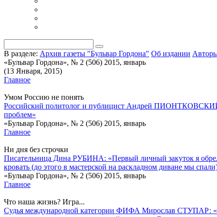
В разделе:
Архив газеты "Бульвар Гордона"
Об издании
Автор
«Бульвар Гордона», № 2 (506) 2015, январь
(13 Января, 2015)
Главное
Умом Россию не понять
Российский политолог и публицист Андрей ПИОНТКОВСКИЙ: «Ре
проблем»
«Бульвар Гордона», № 2 (506) 2015, январь
Главное
Ни дня без строчки
Писательница Дина РУБИНА: «Первый личный закуток я обрела,
кровать (до этого в мастерской на раскладном диване мы спали
«Бульвар Гордона», № 2 (506) 2015, январь
Главное
Что наша жизнь? Игра...
Судья международной категории ФИФА Мирослав СТУПАР: «Нака