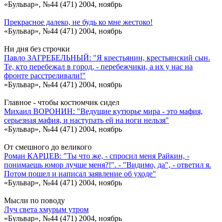
«Бульвар», №44 (471) 2004, ноябрь
Прекрасное далеко, не будь ко мне жестоко!
«Бульвар», №44 (471) 2004, ноябрь
Ни дня без строчки
Павло ЗАГРЕБЕЛЬНЫЙ: "Я крестьянин, крестьянский сын.
Те, кто перебежал в город, - перебежчики, а их у нас на
фронте расстреливали!"
«Бульвар», №44 (471) 2004, ноябрь
Главное - чтобы костюмчик сидел
Михаил ВОРОНИН: "Ведущие кутюрье мира - это мафия,
серьезная мафия, и наступать ей на ноги нельзя"
«Бульвар», №44 (471) 2004, ноябрь
От смешного до великого
Роман КАРЦЕВ: "Ты что же, - спросил меня Райкин, -
понимаешь юмор лучше меня?!". - "Видимо, да", - ответил я.
Потом пошел и написал заявление об уходе"
«Бульвар», №44 (471) 2004, ноябрь
Мысли по поводу
Луч света хмурым утром
«Бульвар», №44 (471) 2004, ноябрь