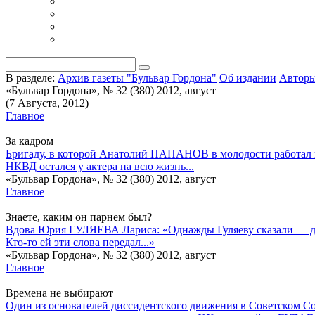
В разделе:
Архив газеты "Бульвар Гордона"
Об издании
Автор
«Бульвар Гордона», № 32 (380) 2012, август
(7 Августа, 2012)
Главное
За кадром
Бригаду, в которой Анатолий ПАПАНОВ в молодости работал на
НКВД остался у актера на всю жизнь...
«Бульвар Гордона», № 32 (380) 2012, август
Главное
Знаете, каким он парнем был?
Вдова Юрия ГУЛЯЕВА Лариса: «Однажды Гуляеву сказали — деск
Кто-то ей эти слова передал...»
«Бульвар Гордона», № 32 (380) 2012, август
Главное
Времена не выбирают
Один из основателей диссидентского движения в Советском С