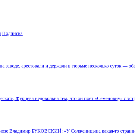
ы
Подписка
 заводе, арестовали и держали в тюрьме несколько суток — об
ать, Фурцева недовольна тем, что он поет «Семеновну» с эстр
оюзе Владимир БУКОВСКИЙ: «У Солженицына какая-то странная 