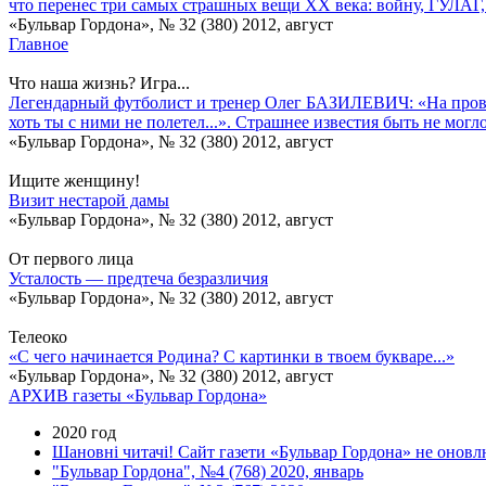
что перенес три самых страшных вещи ХХ века: войну, ГУЛАГ
«Бульвар Гордона», № 32 (380) 2012, август
Главное
Что наша жизнь? Игра...
Легендарный футболист и тренер Олег БАЗИЛЕВИЧ: «На проводе
хоть ты с ними не полетел...». Страшнее известия быть не могло
«Бульвар Гордона», № 32 (380) 2012, август
Ищите женщину!
Визит нестарой дамы
«Бульвар Гордона», № 32 (380) 2012, август
От первого лица
Усталость — предтеча безразличия
«Бульвар Гордона», № 32 (380) 2012, август
Телеоко
«С чего начинается Родина? С картинки в твоем букваре...»
«Бульвар Гордона», № 32 (380) 2012, август
АРХИВ газеты «Бульвар Гордона»
2020 год
Шановні читачі! Сайт газети «Бульвар Гордона» не оновлю
"Бульвар Гордона", №4 (768) 2020, январь