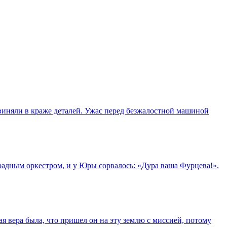
виняли в краже деталей. Ужас перед безжалостной машиной
адным оркестром, и у Юры сорвалось: «Дура ваша Фурцева!».
вера была, что пришел он на эту землю с миссией, потому