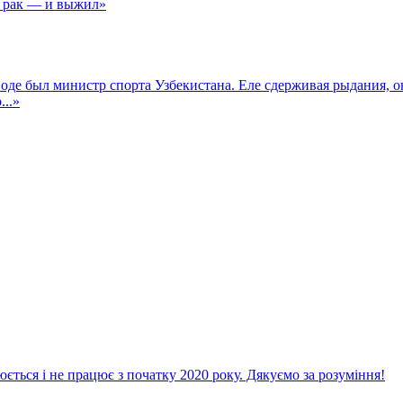
, рак — и выжил»
 был министр спорта Узбекистана. Еле сдерживая рыдания, он 
...»
ється і не працює з початку 2020 року. Дякуємо за розуміння!