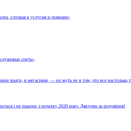
олпа, готовая к услугам и помощи»
служивые спеть»
е враги, и мегасрачи, — но жуть не в том, что все настолько та
ється і не працює з початку 2020 року. Дякуємо за розуміння!