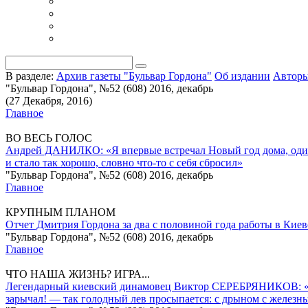
В разделе:
Архив газеты "Бульвар Гордона"
Об издании
Автор
"Бульвар Гордона", №52 (608) 2016, декабрь
(27 Декабря, 2016)
Главное
ВО ВЕСЬ ГОЛОС
Андрей ДАНИЛКО: «Я впервые встречал Новый год дома, один.
и стало так хорошо, словно что-то с себя сбросил»
"Бульвар Гордона", №52 (608) 2016, декабрь
Главное
КРУПНЫМ ПЛАНОМ
Отчет Дмитрия Гордона за два с половиной года работы в Киев
"Бульвар Гордона", №52 (608) 2016, декабрь
Главное
ЧТО НАША ЖИЗНЬ? ИГРА...
Легендарный киевский динамовец­ Виктор СЕРЕБРЯНИКОВ: «Когд
зарычал! — так голодный лев просыпается: с дрыном с железн