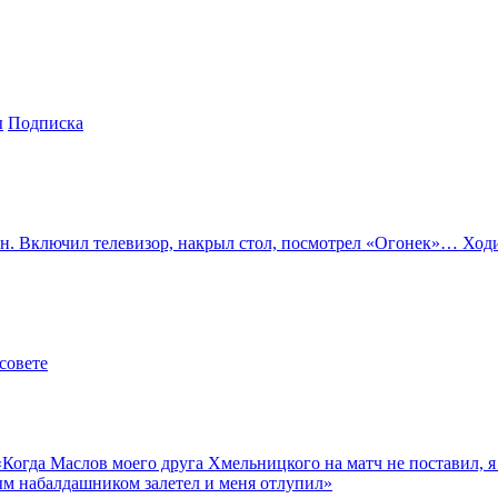
ы
Подписка
 Включил телевизор, накрыл стол, посмотрел «Огонек»… Ходил 
совете
а Маслов моего друга Хмельницкого на матч не поставил, я ем
ым набалдашником залетел и меня отлупил»