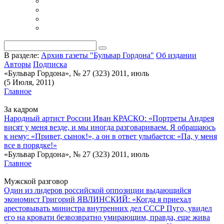
В разделе:
Архив газеты "Бульвар Гордона"
Об издании
Авторы
Подписка
«Бульвар Гордона», № 27 (323) 2011, июль
(5 Июля, 2011)
Главное
За кадром
Народный артист России Иван КРАСКО: «Портреты Андрея
висят у меня везде, и мы иногда разговариваем. Я обращаюсь
к нему: «Привет, сынок!», а он в ответ улыбается: «Па, у меня
все в порядке!»
«Бульвар Гордона», № 27 (323) 2011, июль
Главное
Мужской разговор
Один из лидеров российской оппозиции выдающийся
экономист Григорий ЯВЛИНСКИЙ: «Когда я приехал
арестовывать министра внутренних дел СССР Пуго, увидел
его на кровати безвозвратно умирающим, правда, еще жива