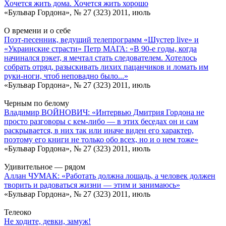
Хочется жить дома. Хочется жить хорошо
«Бульвар Гордона», № 27 (323) 2011, июль
О времени и о себе
Поэт-песенник, ведущий телепрограмм «Шустер live» и
«Украинские страсти» Петр МАГА: «В 90-е годы, когда
начинался рэкет, я мечтал стать следователем. Хотелось
собрать отряд, разыскивать лихих пацанчиков и ломать им
руки-ноги, чтоб неповадно было...»
«Бульвар Гордона», № 27 (323) 2011, июль
Черным по белому
Владимир ВОЙНОВИЧ: «Интервью Дмитрия Гордона не
просто разговоры с кем-либо — в этих беседах он и сам
раскрывается, в них так или иначе виден его характер,
поэтому его книги не только обо всех, но и о нем тоже»
«Бульвар Гордона», № 27 (323) 2011, июль
Удивительное — рядом
Аллан ЧУМАК: «Работать должна лошадь, а человек должен
творить и радоваться жизни — этим и занимаюсь»
«Бульвар Гордона», № 27 (323) 2011, июль
Телеоко
Не ходите, девки, замуж!