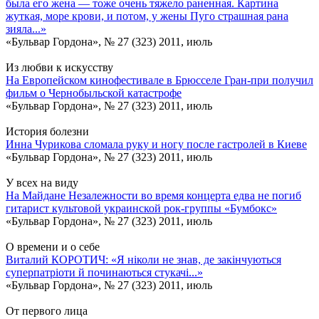
была его жена — тоже очень тяжело раненная. Картина
жуткая, море крови, и потом, у жены Пуго страшная рана
зияла...»
«Бульвар Гордона», № 27 (323) 2011, июль
Из любви к искусству
На Европейском кинофестивале в Брюсселе Гран-при получил
фильм о Чернобыльской катастрофе
«Бульвар Гордона», № 27 (323) 2011, июль
История болезни
Инна Чурикова сломала руку и ногу после гастролей в Киеве
«Бульвар Гордона», № 27 (323) 2011, июль
У всех на виду
На Майдане Незалежности во время концерта едва не погиб
гитарист культовой украинской рок-группы «Бумбокс»
«Бульвар Гордона», № 27 (323) 2011, июль
О времени и о себе
Виталий КОРОТИЧ: «Я нiколи не знав, де закiнчуються
суперпатрiоти й починаються стукачi...»
«Бульвар Гордона», № 27 (323) 2011, июль
От первого лица