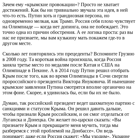
Зачем ему «крымские провокации»? Просто не хватает
достижений. Как бы ни тривиально звучала эта идея, в ней
что-то есть. Путин хоть и грандиозная персона, но
одновременно мелкая, как Трамп. Россия себя плохо чувствует
на Олимпиаде — когда нет допинга, она не побеждает. Это
точно одна из причин обострения. А ее логика проста: раз вы
нас не признаете, мы вам кузькину мать покажем где-то в
другом месте.
Сколько лет повторялись эти прецеденты? Вспомните Грузию
в 2008 году. Та короткая война произошла, когда Россия
заняла третье место по медалям после Китая и США на
Олимпиаде в Пекине. А в 2014 году Путин решил отобрать
Крым после того, как во время Олимпиады в Сочи свергли
пророссийского президента Виктора Януковича. И нынешние
крымские заявления Путина смотрятся вполне органично на
этом фоне. Скорее, я удивилась бы, если бы их не было.
Думаю, так российский президент ведет шахматную партию с
санкциями и статусом Крыма. Он решил давить дальше,
чтобы признали Крым российским, и он смог отделаться от
Луганска и Донецка. Он желает по-царски сказать: «Вы
признаете Крым и прекращаете меня мучить, тогда мы
разберемся с этой проблемой на Донбассе». Он ведь
понимает: даже если Россия скажет: «Мы уходим», Украине