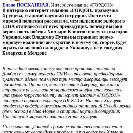
Елена ПОСКАННАЯ
. Интернет-издание «ГОРДОН»
В интервью интернет-изданию «ГОРДОН» правнучка
Хрущева, старший научный сотрудник Института
мировой политики рассказала, чем нынешние выборы в
США отличаются от всех предыдущих, почему высока
вероятность победы Хиллари Клинтон и чем это выгодно
Украине, как Владимир Путин выстраивает новую
мировую коалицию автократов и почему он, скорее, будет
играть на военной площадке в Украине, а не в соседних
Беларуси и Молдове
В последние месяцы тему военного противостояния на
Донбассе из американских СМИ вытесняют предвыборные
сражения. Менее чем через три месяца американцы выберут
президента. От того, кто возглавит Америку, зависит и
стратегия развязывания украинского конфликта, заявила в
интервью корреспонденту интернет-издания «ГОРДОН»
правнучка первого секретаря ЦК КПСС Никиты Хрущева,
профессор кафедры международных отношений Новой школы
(New School) в Нью-Йорке и старший научный сотрудник
Института мировой политики Нина Хрущева.
По ее мнению, Дональд Трамп не заинтересован в решении
региональных европейских проблем, в то время как Хиллари