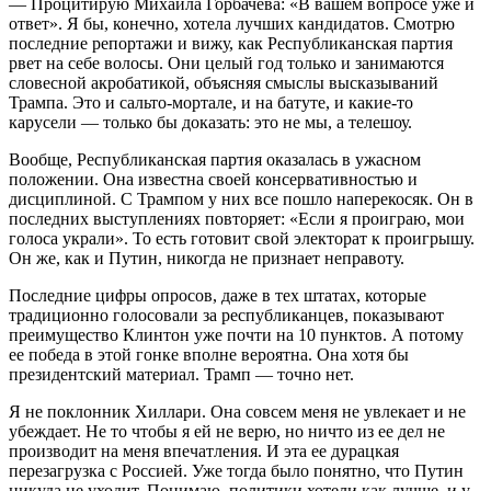
— Процитирую Михаила Горбачева: «В вашем вопросе уже и
ответ». Я бы, конечно, хотела лучших кандидатов. Смотрю
последние репортажи и вижу, как Республиканская партия
рвет на себе волосы. Они целый год только и занимаются
словесной акробатикой, объясняя смыслы высказываний
Трампа. Это и сальто-мортале, и на батуте, и какие-то
карусели — только бы доказать: это не мы, а телешоу.
Вообще, Республиканская партия оказалась в ужасном
положении. Она известна своей консервативностью и
дисциплиной. С Трампом у них все пошло наперекосяк. Он в
последних выступлениях повторяет: «Если я проиграю, мои
голоса украли». То есть готовит свой электорат к проигрышу.
Он же, как и Путин, никогда не признает неправоту.
Последние цифры опросов, даже в тех штатах, которые
традиционно голосовали за республиканцев, показывают
преимущество Клинтон уже почти на 10 пунктов. А потому
ее победа в этой гонке вполне вероятна. Она хотя бы
президентский материал. Трамп — точно нет.
Я не поклонник Хиллари. Она совсем меня не увлекает и не
убеждает. Не то чтобы я ей не верю, но ничто из ее дел не
производит на меня впечатления. И эта ее дурацкая
перезагрузка с Россией. Уже тогда было понятно, что Путин
никуда не уходит. Понимаю, политики хотели как лучше, и у