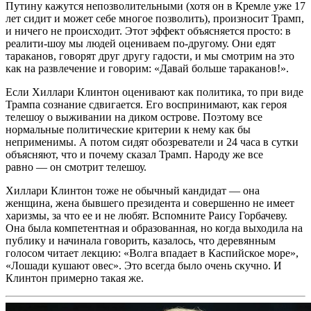
Путину кажутся непозволительными (хотя он в Кремле уже 17
лет сидит и может себе многое позволить), произносит Трамп,
и ничего не происходит. Этот эффект объясняется просто: в
реалити-шоу мы людей оцениваем по-другому. Они едят
тараканов, говорят друг другу гадости, и мы смотрим на это
как на развлечение и говорим: «Давай больше тараканов!».
Если Хиллари Клинтон оценивают как политика, то при виде
Трампа сознание сдвигается. Его воспринимают, как героя
телешоу о выживании на диком острове. Поэтому все
нормальные политические критерии к нему как бы
неприменимы. А потом сидят обозреватели и 24 часа в сутки
объясняют, что и почему сказал Трамп. Народу же все
равно — он смотрит телешоу.
Хиллари Клинтон тоже не обычный кандидат — она
женщина, жена бывшего президента и совершенно не имеет
харизмы, за что ее и не любят. Вспомните Раису Горбачеву.
Она была компетентная и образованная, но когда выходила на
публику и начинала говорить, казалось, что деревянным
голосом читает лекцию: «Волга впадает в Каспийское море»,
«Лошади кушают овес». Это всегда было очень скучно. И
Клинтон примерно такая же.