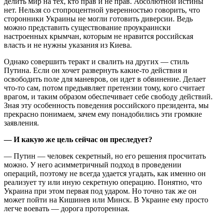
делить мир на тех, кто прав и не прав. Абсолютной истины
нет. Нельзя со стопроцентной уверенностью говорить, что
сторонники Украины не могли готовить диверсии. Ведь
можно представить существование проукраински
настроенных крымчан, которым не нравится российская
власть и не нужны указания из Киева.
Однако совершить теракт и свалить на других — стиль
Путина. Если он хочет развернуть какие-то действия и
освободить поле для маневров, он идет в обвинение. Делает
что-то сам, потом предъявляет претензии тому, кого считает
врагом, и таким образом обеспечивает себе свободу действий.
Зная эту особенность поведения российского президента, мы
прекрасно понимаем, зачем ему понадобились эти громкие
заявления.
— И какую же цель сейчас он преследует?
— Путин — человек секретный, но его решения просчитать
можно. У него асимметричный подход в проведении
операций, поэтому не всегда удается угадать, как именно он
реализует ту или иную секретную операцию. Понятно, что
Украина при этом первая под ударом. Но точно так же он
может пойти на Кишинев или Минск. В Украине ему просто
легче воевать — дорога проторенная.