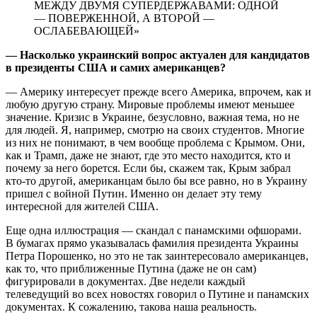
МЕЖДУ ДВУМЯ СУПЕРДЕРЖАВАМИ: ОДНОЙ
— ПОВЕРЖЕННОЙ, А ВТОРОЙ —
ОСЛАБЕВАЮЩЕЙ»
— Насколько украинский воп­рос актуален для кандидатов
в президенты США и самих американцев?
— Америку интересует прежде всего Америка, впрочем, как и
любую другую страну. Мировые проблемы имеют меньшее
значение. Кризис в Украине, безусловно, важная тема, но не
для людей. Я, например, смотрю на своих студентов. Многие
из них не понимают, в чем вообще проблема с Крымом. Они,
как и Трамп, даже не знают, где это место находится, кто и
почему за него борется. Если бы, скажем так, Крым забрал
кто-то другой, американцам было бы все равно, но в Украину
пришел с войной Путин. Именно он делает эту тему
интересной для жителей США.
Еще одна иллюстрация — скандал с панамскими офшорами.
В бумагах прямо указывалась фамилия президента Украины
Петра Порошенко, но это не так заинтересовало американцев,
как то, что приближенные Путина (даже не он сам)
фигурировали в документах. Две недели каждый
телеведущий во всех новостях говорил о Путине и панамских
документах. К сожалению, такова наша реальность.