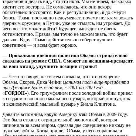
тараканов и делать вид, что это икра. Мы не знаем, насколько
хватит его восторга. Не сомневаюсь, что они вскоре
обязательно поссорятся. Как и республиканцы, я до смерти
боюсь. Трамп постоянно недоумевает, почему нельзя угрожать
ядерным оружием, а Путин, уже не стыдясь, им угрожает. До
чего все это может дойти? Будущее выглядит не очень
оптимистично. Правда, мы точно не можем знать, что будет
дальше. Вдруг Трамп действительно соберет лучших
советников — и всем будет хорошо.
— Провальная внешняя политика Обамы отрицательно
сказалась на реноме США. Сможет ли женщина-президент,
на ваш взгляд, улучшить позиции страны?
— Честно говоря, не совсем согласна, что это упущение
Обамы. Скорее, Дика Чейни (
занимал пост вице-президента
при Джорже Буше-младшем, с 2001 по 2009 год.
—
«ГОРДОН»
). Его триумфализм после холодной войны привел
к созданию военного мыльного пузыря, который лопнул, как
и экономический мыльный пузырь у Билла Клинтона.
Давайте вспомним, какую Америку взял Обама в 2009 году.
Это была страна с отрицательной экономикой, которая
шпионила за всем миром, сделала две совершенно никому не
нужные войны. Когда пришел Обама, у него спрашивали: