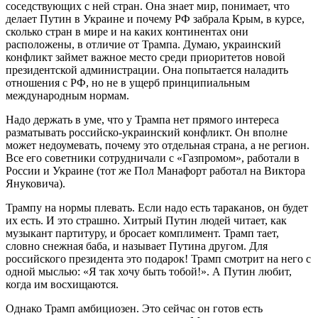
соседствующих с ней стран. Она знает мир, понимает, что
делает Путин в Украине и почему РФ забрала Крым, в курсе,
сколько стран в мире и на каких континентах они
расположены, в отличие от Трампа. Думаю, украинский
конфликт займет важное место среди приоритетов новой
президентской администрации. Она попытается наладить
отношения с РФ, но не в ущерб принципиальным
международным нормам.
Надо держать в уме, что у Трампа нет прямого интереса
разматывать российско-украинский конфликт. Он вполне
может недоумевать, почему это отдельная страна, а не регион.
Все его советники сотрудничали с «Газпромом», работали в
России и Украине (тот же Пол Манафорт работал на Виктора
Януковича).
Трампу на нормы плевать. Если надо есть тараканов, он будет
их есть. И это страшно. Хитрый Путин людей читает, как
музыкант партитуру, и бросает комплимент. Трамп тает,
словно снежная баба, и называет Путина другом. Для
российского президента это подарок! Трамп смотрит на него с
одной мыслью: «Я так хочу быть тобой!». А Путин любит,
когда им восхищаются.
Однако Трамп амбициозен. Это сейчас он готов есть