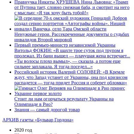
Правнучка Никиты ХРУЩЕВА Нина Львовна: «Трамп
от Путина тает, словно снежная баба, и смотрит на него
с мыслью: «Я так хочу быть тобой!»
Ненужные герои. Рассекреченные документы о судьбах
инвалидов Второй мировой
Первый премьер-министр независимой Украины
Витольд ФОКИН: «В шахте трое суток под трупом я
пролежал. Из бани вышел — плачущая жена встречает...
«Ты волосы плохо вымыл», — сказала, а потом еще
сильнее заплакала. Я тогда поседел...»
Российский историк Валерий СОЛОВЕЙ: «В Кремле
ждут, что Запад устанет от Украины, она под кризисом
распадется — тогда придет Россия и соберет обломки»
Стоит ли нам огорчаться результату Украины на
Олимпиаде в Рио?
Знания — самый дорогой товар
АРХИВ газеты «Бульвар Гордона»
2020 год