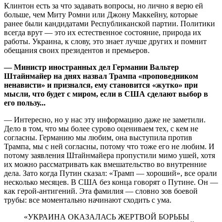
Клинтон есть за что задавать вопросы, но лично я верю ей
больше, чем Миту Ромни или Джону Маккейну, которые
ранее были кандидатами Республиканской партии. Политики
всегда врут — это их естественное состояние, природа их
работы. Украина, к слову, это знает лучше других и помнит
обещания своих президентов и премьеров.
— Министр иностранных дел Германии Вальтер
Штайнмайер на днях назвал Трампа «проповедником
ненавис­ти» и признался, ему становится «жутко» при
мысли, что будет с миром, если в США сделают выбор в
его пользу...
— Интересно, но у нас эту информацию даже не заметили.
Дело в том, что мы более сурово оцениваем тех, с кем не
согласны. Германию мы любим, она выступила против
Трампа, мы с ней согласны, потому что тоже его не любим. И
потому заявления Штайнмайера пропустили мимо ушей, хотя
их можно рассматривать как вмешательство во внутренние
дела. Зато когда Путин сказал: «Трамп — хороший», все орали
не­сколько месяцев. В США без конца говорят о Путине. Он —
как герой-антигений. Эта фамилия — словно зов боевой
трубы: все моментально начинают сходить с ума.
«УКРАИНА ОКАЗАЛАСЬ ЖЕРТВОЙ БОРЬБЫ