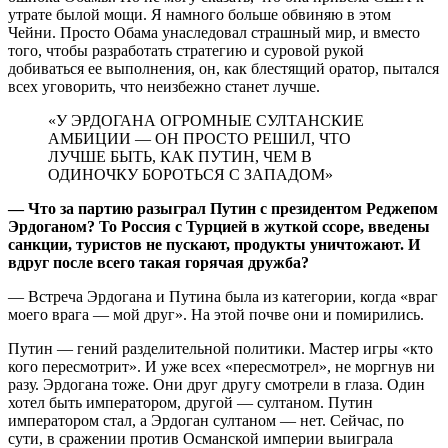
утрате былой мощи. Я намного больше обвиняю в этом
Чейни. Прос­то Обама унаследовал страшный мир, и вместо
того, чтобы разработать стратегию и суровой рукой
добиваться ее выполнения, он, как блестящий оратор, пытался
всех уговорить, что неизбежно станет лучше.
«У ЭРДОГАНА ОГРОМНЫЕ СУЛТАНСКИЕ
АМБИЦИИ — ОН ПРОСТО РЕШИЛ, ЧТО
ЛУЧШЕ БЫТЬ, КАК ПУТИН, ЧЕМ В
ОДИНОЧКУ БОРОТЬСЯ С ЗАПАДОМ»
— Что за партию разыграл Путин с президентом Реджепом
Эрдоганом? То Россия с Турцией в жуткой ссоре, введены
санкции, туристов не пускают, продукты уничтожают. И
вдруг после всего такая горячая дружба?
— Встреча Эрдогана и Путина была из категории, когда «враг
моего врага — мой друг». На этой почве они и помирились.
Путин — гений разделительной политики. Мастер игры «кто
кого пересмотрит». И уже всех «пересмотрел», не моргнув ни
разу. Эрдогана тоже. Они друг другу смотрели в глаза. Один
хотел быть императором, другой — султаном. Путин
императором стал, а Эрдоган султаном — нет. Сейчас, по
сути, в сражении против Ос­ман­ской империи выиграла