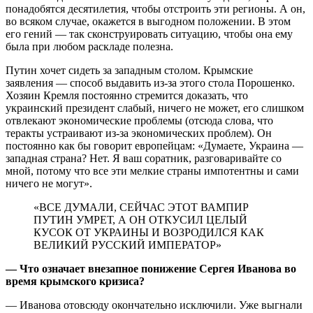
понадобятся десятилетия, чтобы отстроить эти регионы. А он,
во всяком случае, окажется в выгодном положении. В этом
его гений — так сконструировать ситуацию, чтобы она ему
была при любом раскладе полезна.
Путин хочет сидеть за западным столом. Крымские
заявления — способ выдавить из-за этого стола Порошенко.
Хозяин Кремля постоянно стремится доказать, что
украинский президент слабый, ничего не может, его слишком
отвлекают экономические проблемы (отсюда слова, что
теракты устраивают из-за экономических проблем). Он
постоянно как бы говорит европейцам: «Думаете, Украина —
западная страна? Нет. Я ваш соратник, разговаривайте со
мной, потому что все эти мелкие страны импотентны и сами
ничего не могут».
«ВСЕ ДУМАЛИ, СЕЙЧАС ЭТОТ ВАМПИР
ПУТИН УМРЕТ, А ОН ОТКУСИЛ ЦЕЛЫЙ
КУСОК ОТ УКРАИНЫ И ВОЗРОДИЛСЯ КАК
ВЕЛИКИЙ РУССКИЙ ИМПЕРАТОР»
— Что означает внезапное понижение Сергея Иванова во
время крымского кризиса?
— Иванова отовсюду окончательно исключили. Уже выгнали