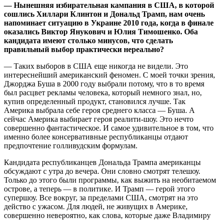
— Нынешняя избирательная кампания в США, в которой
сошлись Хиллари Клинтон и Дональд Трамп, нам очень
напоминает ситуацию в Украине 2010 года, когда в финале
оказались Виктор Янукович и Юлия Тимошенко. Оба
кандидата имеют столько минусов, что сделать
правильный выбор практически нереально?
— Таких выборов в США еще никогда не видели. Это
интереснейший американский феномен. С моей точки зрения,
Джорджа Буша в 2000 году выбрали потому, что в то время
был расцвет рекламы человека, который немного знал, но,
купив определенный продукт, становился лучше. Так
Америка выбрала себе героя среднего класса — Буша. А
сейчас Америка выбирает героя реалити-шоу. Это нечто
совершенно фантастическое. И самое удивительное в том, что
именно более консервативные республиканцы отдают
предпочтение голливудским формулам.
Кандидата республиканцев Дональда Трампа американцы
обсуждают с утра до вечера. Они словно смотрят телешоу.
Только до этого были программы, как выжить на необитаемом
острове, а теперь — в политике. И Трамп — герой этого
супершоу. Все вокруг, за пределами США, смотрят на это
действо с ужасом. Для людей, не живущих в Америке,
совершенно невероятно, как слова, которые даже Владимиру