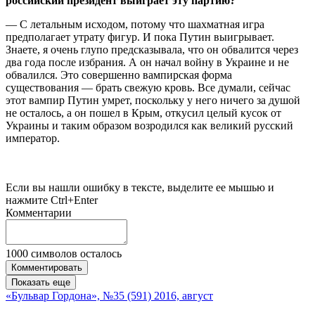
российский президент выиграет эту партию?
— С летальным исходом, потому что шах­матная игра
предполагает утрату фигур. И пока Путин выигрывает.
Знаете, я очень глупо предсказывала, что он обвалится через
два года после избрания. А он начал войну в Украине и не
обвалился. Это совершенно вампирская форма
существования — брать свежую кровь. Все думали, сейчас
этот вампир Путин умрет, поскольку у него ничего за душой
не осталось, а он пошел в Крым, откусил целый кусок от
Украины и таким образом возродился как великий русский
император.
Если вы нашли ошибку в тексте, выделите ее мышью и
нажмите Ctrl+Enter
Комментарии
1000
символов осталось
Комментировать
Показать еще
«Бульвар Гордона», №35 (591) 2016, август