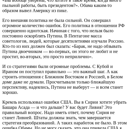
«Вы вообще уверены, что хотите в такое время, когда много
пыльной работы, быть президентом?». Обама каким-то
образом вывел Америку из пике.
Его внешняя политика не была сильной. Он совершил
огромное количество ошибок. Его политика в отношении РФ
совершенно идиотская. Начиная с того, что нельзя было
постоянно оскорблять Путина. В Пентагоне масса
советологов, людей, которые десятилетиями изучали Россию.
Кто-то из них должен был сказать: «Барак, не надо обзывать
Путина двоечником — во-первых, он этого не любит и не
простит, во-вторых, это просто неприлично».
И со стратегиями были огромные проблемы. С Кубой и
Ираном он поступил правильно — это важный шаг. А как
строить отношения с Ближним Востоком и Россией, в Белом
доме даже не думали. Просчитывали только ближайшую
перспективу, надеялись, Путина не выберут — и всем станет
хорошо.
Кремль использовал ошибки США. Вы в Сирии хотите убрать
Башара Асада — и что дальше? У вас будет Ливия? Это
правильный вопрос. Надо иметь ответ, почему Сирия не
станет Ливией. Штаты должны знать, чем завершается
стратегия преобразований. А таких наработок не было. В этом
ошибка Обамы. Но не могу сказать, что она привела США к