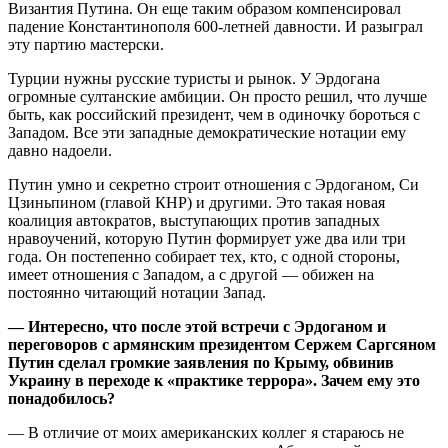
Византия Путина. Он еще таким образом компенсировал
падение Константинополя 600-летней давности. И разыграл
эту партию мастерски.
Турции нужны русские туристы и рынок. У Эрдогана
огромные султанские амбиции. Он просто решил, что лучше
быть, как российский президент, чем в одиночку бороться с
Западом. Все эти западные демократические нотации ему
давно надоели.
Путин умно и секретно строит отношения с Эрдоганом, Си
Цзиньпином (главой КНР) и другими. Это такая новая
коалиция автократов, выступающих против западных
нравоучений, которую Путин формирует уже два или три
года. Он постепенно собирает тех, кто, с одной стороны,
имеет отношения с Западом, а с другой — обижен на
постоянно читающий нотации Запад.
— Интересно, что после этой встречи с Эрдоганом и
переговоров с армянским президентом Сержем Саргсяном
Путин сделал громкие заявления по Крыму, обвинив
Украину в переходе к «практике террора». Зачем ему это
понадобилось?
— В отличие от моих американских коллег я стараюсь не