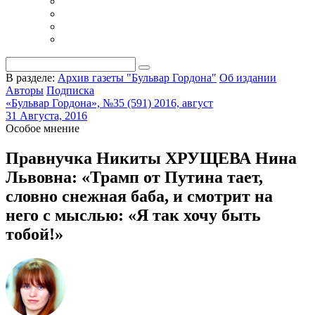
В разделе:
Архив газеты "Бульвар Гордона"
Об издании
Авторы
Подписка
«Бульвар Гордона», №35 (591) 2016, август
31 Августа, 2016
Особое мнение
Правнучка Никиты ХРУЩЕВА Нина
Львовна: «Трамп от Путина тает,
словно снежная баба, и смотрит на
него с мыслью: «Я так хочу быть
тобой!»