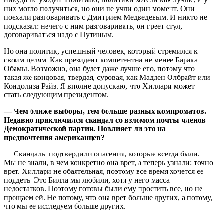
них могло получиться, но они не учли один момент. Они
поехали разговаривать с Дмитрием Медведевым. И никто не
подсказал: нечего с ним разговаривать, он греет стул,
договариваться надо с Путиным.
Но она политик, успешный человек, который стремился к
своим целям. Как президент компетентна не менее Барака
Обамы. Возможно, она будет даже лучше его, потому что
такая же кондовая, твердая, суровая, как Мадлен Олбрайт или
Кондолиза Райз. Я вполне допускаю, что Хиллари может
стать следующим президентом.
— Чем ближе выборы, тем больше разных компроматов.
Недавно приключился скандал со взломом почты членов
Демократической партии. Повлияет ли это на
предпочтения американцев?
— Скандалы подтвердили опасения, которые всегда были.
Мы не знали, в чем конкретно она врет, а теперь узнали: точно
врет. Хиллари не обаятельная, поэтому все время хочется ее
поддеть. Это Билла мы любили, хотя у него масса
недостатков. Поэтому готовы были ему простить все, но не
прощаем ей. Не потому, что она врет больше других, а потому,
что мы ее исследуем больше других.