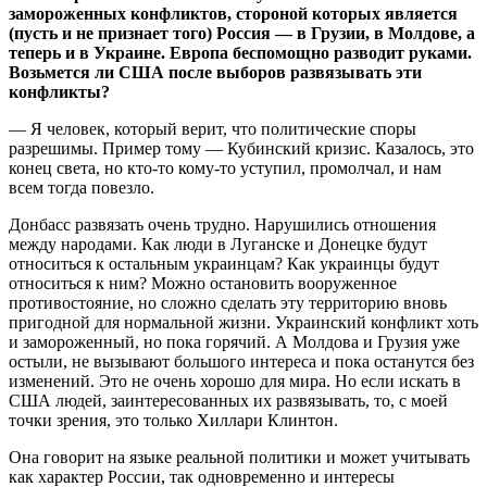
замороженных конфликтов, стороной которых является
(пусть и не признает того) Россия — в Грузии, в Молдове, а
теперь и в Украине. Европа беспомощно разводит руками.
Возьмется ли США после выборов развязывать эти
конфликты?
— Я человек, который верит, что политические споры
разрешимы. Пример тому — Кубинский кризис. Казалось, это
конец света, но кто-то кому-то уступил, промолчал, и нам
всем тогда повезло.
Донбасс развязать очень трудно. Нарушились отношения
между народами. Как люди в Луганске и Донецке будут
относиться к остальным украинцам? Как украинцы будут
относиться к ним? Можно остановить вооруженное
противостояние, но сложно сделать эту территорию вновь
пригодной для нормальной жизни. Украинский конфликт хоть
и замороженный, но пока горячий. А Молдова и Грузия уже
остыли, не вызывают большого интереса и пока останутся без
изменений. Это не очень хорошо для мира. Но если искать в
США людей, заинтересованных их развязывать, то, с моей
точки зрения, это только Хиллари Клинтон.
Она говорит на языке реальной политики и может учитывать
как характер России, так одновременно и интересы