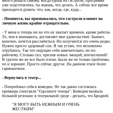
много решать самому. Когда едешь на гастроли, программа
уже подготовлена, ты знаешь, что делать. А сейчас все время
приходится думать: что, как, когда, где, куда...
- Помнится, вы признавались, что гастроли влияют на
личную жизнь крайне отрицательно.
- У меня и теперь ни на что не хватает времени, кроме работы.
То, чем я занимаюсь, доставляет мне удовольствие. Бывает,
конечно, хочется расслабиться. Но получается это очень редко.
Нужен просто здоровый сон. Я так устаю, что мгновенно
отрубаюсь. Так что ощущаю себя замечательно, но по-
рабочему. Столько сил, прилив новых эмоций, впечатлений!
В группе же не все было плохо. Были же не только проблемы,
но и хорошее. Просто сейчас другое. На данном этапе более
гармоничное.
- Вернулись в театр...
- Попробовал себя в комедии. Не так давно состоялась
премьера спектакля "Одолжите тенора". Комедия вызвала
большой резонанс в театральной среде - дескать, это Бродвей.
"Я МОГУ БЫТЬ НЕЖНЫМ И ОЧЕНЬ
ЖЕСТКИМ"