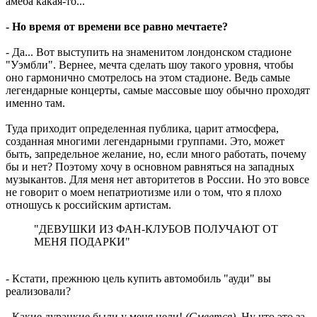
амеба какая-то...
- Но время от времени все равно мечтаете?
- Да... Вот выступить на знаменитом лондонском стадионе
"Уэмбли". Вернее, мечта сделать шоу такого уровня, чтобы
оно гармонично смотрелось на этом стадионе. Ведь самые
легендарные концерты, самые массовые шоу обычно проходят
именно там.
Туда приходит определенная публика, царит атмосфера,
созданная многими легендарными группами. Это, может
быть, запредельное желание, но, если много работать, почему
бы и нет? Поэтому хочу в основном равняться на западных
музыкантов. Для меня нет авторитетов в России. Но это вовсе
не говорит о моем непатриотизме или о том, что я плохо
отношусь к российским артистам.
"ДЕВУШКИ ИЗ ФАН-КЛУБОВ ПОЛУЧАЮТ ОТ
МЕНЯ ПОДАРКИ"
- Кстати, прежнюю цель купить автомобиль "ауди" вы
реализовали?
- Какие дурацкие были у меня цели!
(Смеется)
. Ну что это за