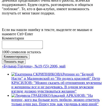
девчонки проделывают очень много работы, всячески
поддерживают. Будем сидеть, разговаривать и общаться
"поближе". Те, кто в фан-клубах, имеют возможность
получать от меня такие подарки.
Если вы нашли ошибку в тексте, выделите ее мышью и
нажмите Ctrl+Enter
Комментарии
1000
символов осталось
Комментировать
Показать еще
«Бульвар Гордона», №19 (55) 2006, май
Репнин из "Бедной
Насти" и Малиновский из "Не родись красивой" Петр
КРАСИЛОВ: "Можно сказать об отношениях мужчины
и женщины все и не раздеваясь. В одном мужском
взгляде должно чувствоваться желание"
Аркадий АРКАНОВ: "На
вопрос, кого вы больше всех любили, можно ответить
только один раз. Перед тем, как уходишь в мир иной"