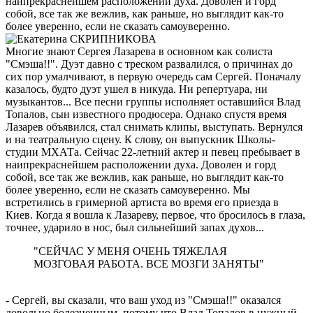
наипрекраснейшем расположении духа. Доволен и горд
собой, все так же вежлив, как раньше, но выглядит как-то
более уверенно, если не сказать самоуверенно.
Многие знают Сергея Лазарева в основном как солиста
"Смэша!!". Дуэт давно с треском развалился, о причинах до
сих пор умалчивают, в первую очередь сам Сергей. Поначалу
казалось, будто дуэт ушел в никуда. Ни репертуара, ни
музыкантов... Все песни группы исполняет оставшийся Влад
Топалов, сын известного продюсера. Однако спустя время
Лазарев объявился, стал снимать клипы, выступать. Вернулся
и на театральную сцену. К слову, он выпускник Школы-
студии МХАТа. Сейчас 22-летний актер и певец пребывает в
наипрекраснейшем расположении духа. Доволен и горд
собой, все так же вежлив, как раньше, но выглядит как-то
более уверенно, если не сказать самоуверенно. Мы
встретились в гримерной артиста во время его приезда в
Киев. Когда я вошла к Лазареву, первое, что бросилось в глаза,
точнее, ударило в нос, был сильнейший запах духов...
"СЕЙЧАС У МЕНЯ ОЧЕНЬ ТЯЖЕЛАЯ
МОЗГОВАЯ РАБОТА. ВСЕ МОЗГИ ЗАНЯТЫ"
- Сергей, вы сказали, что ваш уход из "Смэша!!" оказался
довольно болезненным, потому что Влад Топалов в нужный