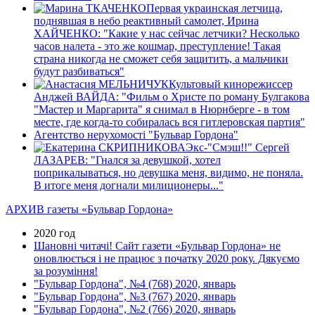
Первая украинская летчица,
поднявшая в небо реактивный самолет, Ирина
ХАЙЧЕНКО: "Какие у нас сейчас летчики? Несколько
часов налета - это же кошмар, преступление! Такая
страна никогда не сможет себя защитить, а мальчики
будут разбиваться"
Культовый кинорежиссер
Анджей ВАЙДА: "Фильм о Христе по роману Булгакова
"Мастер и Маргарита" я снимал в Нюрнберге - в том
месте, где когда-то собиралась вся гитлеровская партия"
Агентство нерухомості "Бульвар Гордона"
Экс-"Смэш!!" Сергей
ЛАЗАРЕВ: "Гнался за девушкой, хотел
поприкалываться, но девушка меня, видимо, не поняла.
В итоге меня догнали милиционеры..."
АРХИВ газеты «Бульвар Гордона»
2020 год
Шановні читачі! Сайт газети «Бульвар Гордона» не
оновлюється і не працює з початку 2020 року. Дякуємо
за розуміння!
"Бульвар Гордона", №4 (768) 2020, январь
"Бульвар Гордона", №3 (767) 2020, январь
"Бульвар Гордона", №2 (766) 2020, январь