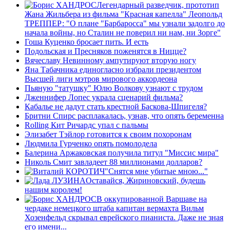
Легендарный разведчик, прототип
Жана Жильбера из фильма "Красная капелла" Леопольд
ТРЕППЕР: "О плане "Барбаросса" мы узнали задолго до
начала войны, но Сталин не поверил ни нам, ни Зорге"
Гоша Куценко бросает пить. И есть
Подольская и Пресняков поженятся в Ницце?
Вячеславу Невинному ампутируют вторую ногу
Яна Табачника единогласно избрали президентом
Высшей лиги мэтров мирового аккордеона
Пьяную "татушку" Юлю Волкову узнают с трудом
Дженнифер Лопес украла сценарий фильма?
Кабалье не дадут стать крестной Баскова-Шпигеля?
Бритни Спирс расплакалась, узнав, что опять беременна
Rolling Кит Ричардс упал с пальмы
Элизабет Тэйлор готовится к своим похоронам
Людмила Гурченко опять помолодела
Балерина Аржаковская получила титул "Миссис мира"
Николь Смит завладеет 88 миллионами долларов?
"Снятся мне убитые мною..."
Оставайся, Жириновский, будешь
нашим королем!
В оккупированной Варшаве на
чердаке немецкого штаба капитан вермахта Вильм
Хозенфельд скрывал еврейского пианиста. Даже не зная
его имени...